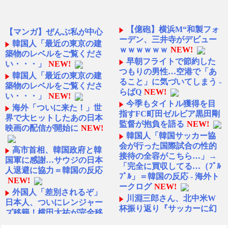
【億砲】横浜M“和製フォ
【マンガ】ぜんぶ私が中心
ーデン、三井寺がデビュー
韓国人「最近の東京の建
ｗｗｗｗｗｗ
NEW!
築物のレベルをご覧くださ
早朝フライトで節約した
い・・・」
NEW!
つもりの男性…空港で「あ
韓国人「最近の東京の建
ること」に気づいてしまう -
築物のレベルをご覧くださ
らばQ
NEW!
い・・・」
NEW!
今季もタイトル獲得を目
海外「ついに来た！」世
指すFC町田ゼルビア黒田剛
界で大ヒットしたあの日本
監督が抱負を語る
NEW!
映画の配信が開始に
NEW!
韓国人「韓国サッカー協
会が行った国際試合の性的
高市首相、韓国政府と韓
接待の全容がこちら…」→
国軍に感謝…サウジの日本
「完全に買収してる…（ﾌﾞﾙ
人退避に協力＝韓国の反応
ﾌﾞﾙ」＝韓国の反応 - 海外ト
NEW!
ークログ
NEW!
外国人「差別されるぞ」
川淵三郎さん、北中米W
日本人、ついにレンジャー
杯振り返り『サッカーに幻
ズ移籍！横田大祐が完全移
滅した人多いのでは…』審
籍へ！クラブ間合意報道で