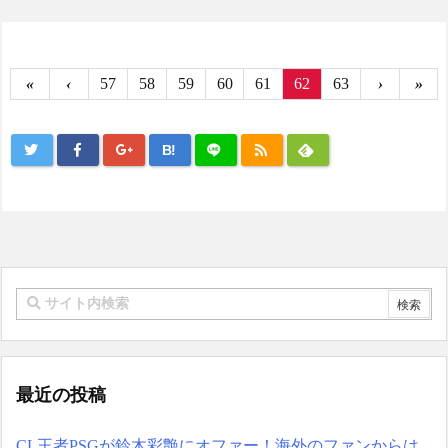
«
‹
57
58
59
60
61
62
63
›
»
B!
最近の投稿
CL王者PSGが鈴木彩艶にオファー！海外のファンからは