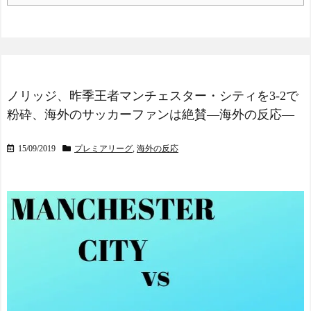
日本人がアメリカで歴史
的快挙！中国人「恐ろしす
ぎる」「人間にこんなこと
が可能なのか？」「サッカ
ーで例えるなら…」【海外
の反応】
日本人がアメリカで歴史
ノリッジ、昨季王者マンチェスター・シティを3-2で
的快挙！中国人「恐ろしす
ぎる」「人間にこんなこと
粉砕、海外のサッカーファンは絶賛―海外の反応―
が可能なのか？」「サッカ
ーで例えるなら…」【海外
15/09/2019
プレミアリーグ
,
海外の反応
の反応】
【E-1選手権】日本、韓国
に1-0で勝利し、全勝で連覇
達成！ジャーメインのゴー
ルを守り切る！
The Show Must Go On: Co
ping with Success and Failure
in Showbiz
【日本代表】ボーフム浅
野が日本に重要な勝利をも
たらす！ドイツ紙