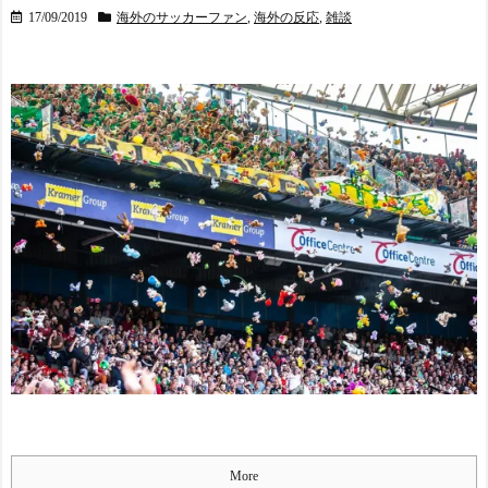
`）
NEW!
17/09/2019
海外のサッカーファン
,
海外の反応
,
雑談
外国人「これが日本で嫌
われてるアニメキャラのカ
ップリングらしい…」 - 海
Powered by livedoor 相互RS
外の万国反応記
NEW!
S
【激震】韓国人「韓国サ
ッカー協会、W杯・五輪で
複数回の性接待を行い審判
を買収していたことが発
覚…（ﾌﾞﾙﾌﾞﾙ」＝韓国の反
応
NEW!
ほしのあき49歳、ミニ丈
ワンピ姿にネット衝撃...
本田圭佑のW杯と移民問
題に関する投稿に批判殺到
「問題発言だとわからない
のか？」「ネタにするな」
釈明も火に油
海外「昨日の日本プロ野
球 阪神・巨人戦の展開が劇
的過ぎた！」
More