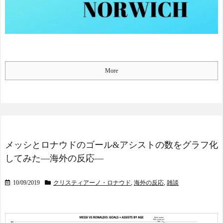
海外サッカー、引退する
ような年齢のおっさんが無
双する
Powered by livedoor 相互RS
S
More
メッシとロナウドのゴール&アシストの数をグラフ化
してみた―海外の反応―
10/09/2019
クリスティアーノ・ロナウド
,
海外の反応
,
雑談