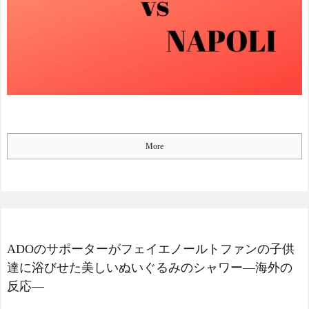
早朝フライトで節約した
に海外が大爆笑
つもりの男性…空港で「あ
仰天！驚きの23層バウム
ること」に気づいてしまう
クーヘンがすごい-韓国製
NEW!
「こんなの見たことない!」
【ラブライブ！虹ヶ咲学
「私の人生の目的が完成」
園スクールアイドル同好
海外の反応
会】フリュー「上原歩夢」
【韓国の反応】「M6.1の
プライズフィギュア化決定
地震被害を受けても、次の
NEW!
日の朝には日常に戻ってい
【ライザのアトリエ】キ
る国」
ューズQ「ライザ(ライザリ
More
【海外の反応】 エンゼル
ン・シュタウト)ウェディン
ス大谷、満塁で勝負を避け
グStyle」フィギュア【予約
られる 敬遠か四球か？！
開始】
NEW!
韓国人「SKハイニックス
今シーズンのキャプテン
が10%台の暴落！外国人投
はMF竹内涼に決定！副キャ
資家と機関が売り越しを仕
プテンはテセ・六反・河井
掛けコスピが4%を超える大
ADOのサポーターがフェイエノールトファンの子供
の3名に
幅な下落‥」
NEW!
達に浴びせた美しいぬいぐるみのシャワー―海外の
日本の国宝を見た韓国人
【動画】両方馬鹿（笑）
の反応ｗｗｗｗｗｗｗｗｗ
反応―
ミニストップでトラックと
ｗｗｗｗ
衝突したドラレコが（ノ∇