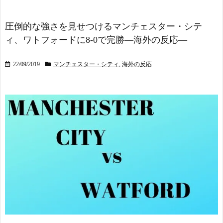
判や汚いプレーに怒り…
現地セルティックサポが警
NEW!
鐘！【海外の反応】
NEW!
「アメリカも導入すべ
圧倒的な強さを見せつけるマンチェスター・シテ
き！」日本のUS-2飛行艇が
【画像】田中みな実さ
ィ、ワトフォードに8-0で完勝―海外の反応―
消防車とのレースで見せた
ん、妊娠中とは思えないヒ
驚異の能力が話題に 海外
ール姿で登場してしまう
の反応
NEW!
22/09/2019
マンチェスター・シティ
,
海外の反応
NEW!
「アメリカも導入すべ
ジャップ「クリスマスお
き！」日本のUS-2飛行艇が
祝いした1週間後にみんなで
消防車とのレースで見せた
神社行きます」←これ
驚異の能力が話題に 海外
NEW!
の反応
【速報】25年ぶりのJリー
海外「昨日の日本プロ野
グ地上波中継キターｗｗｗ
球 阪神・巨人戦の展開が劇
ｗｗｗｗｗ
NEW!
的過ぎた！」
【悲報】サッカー王国ブ
スペイン代表、16年ぶり
ラジル…国民の大半がサッ
W杯優勝！フェラン・トー
カーの興味なしの模様・・
レス決勝ゴールでアルゼン
NEW!
チンを延長戦の末に撃破！
外国人「差別されるぞ」
主将ロドリが大会MVP（関
日本人、ついにレンジャー
連まとめ）
ズ移籍！横田大祐が完全移
海外「面白い！」英雄の
籍へ！クラブ間合意報道で