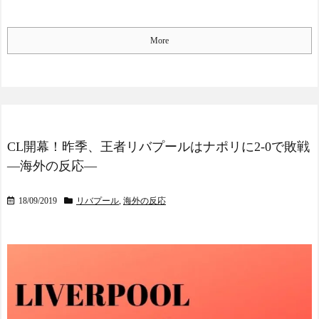
凱旋試合で韓国人が見せた
現地セルティックサポが警
ユーモアを海外大絶賛！
鐘！【海外の反応】
NEW!
（海外の反応）
More
中国人「日本を代表する
海外「絶対に見える！」
飲み物は何？」 中国人
日本がアニメ化した米国で
「あの乳酸菌飲料！」「188
一番人気のSF映画に海外が
4年から続くあれ！」
大喜び
NEW!
海外「日本人は何者なん
【億砲】横浜M“和製フォ
だ…」 日本の帰宅部の女子
ーデン、三井寺がデビュー
高生たちの本気に世界が驚
ｗｗｗｗｗｗ
NEW!
CL開幕！昨季、王者リバプールはナポリに2-0で敗戦
愕
【速報】れいわ新選組さ
―海外の反応―
◆悲報◆マドリーFWロド
ん「いのちの党」に改名ｗ
リゴ残留希望もアロンソ監
ｗｗｗｗｗｗｗ
NEW!
督はベンチ漬けへ「インド
18/09/2019
リバプール
,
海外の反応
早朝フライトで節約した
料理ばかり食ってるから
つもりの男性…空港で「あ
だ」by スペイン紙
ること」に気づいてしまう -
「また浅野の時の走り
らばQ
NEW!
方」 リュディガー走法で6
早朝フライトで節約した
0m超爆走、ピッチ横断話題
つもりの男性…空港で「あ
「ちゃんと速い」
ること」に気づいてしまう -
海外「オチが多すぎ！」
らばQ
NEW!
日本を不買する韓国の矛盾