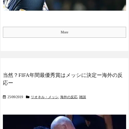
More
当然？FIFA年間最優秀賞はメッシに決定ー海外の反
応ー
25/09/2019
リオネル・メッシ
,
海外の反応
,
雑談