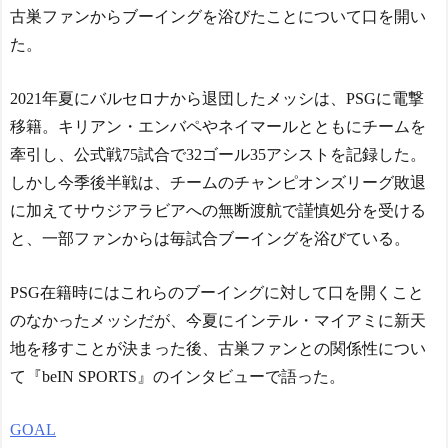
海外「面白い！」英雄の
な生き様に各国から称賛の
古巣ファンからブーイングを浴びたことについて口を開い
凱旋試合で韓国人が見せた
声
NEW!
た。
ユーモアを海外大絶賛！
外国人「2002年W杯は?」
（海外の反応）
韓国サッカーに衝撃的不祥
中国人「日本を代表する
事！W杯予選でレフリーへ
2021年夏にバルセロナから退団したメッシは、PSGに電撃
飲み物は何？」 中国人
の不適切接待発覚！海外騒
移籍。キリアン・エンバペやネイマールとともにチームを
「あの乳酸菌飲料！」「188
然！【海外の反応】
NEW!
4年から続くあれ！」
牽引し、公式戦75試合で32ゴール35アシストを記録した。
海外「日本人は何者なん
韓国人「韓国サッカー協
しかし今季後半戦は、チームのチャンピオンズリーグ敗退
だ…」 日本の帰宅部の女子
会の性接待報道、海外でも
に加えてサウジアラビアへの無断渡航で謹慎処分を受ける
高生たちの本気に世界が驚
大騒ぎに・・・2002年W杯4
愕
と、一部ファンからは毎試合ブーイングを浴びている。
強の記録取り消しの声も」
◆悲報◆マドリーFWロド
→「マジで国の恥だ」「200
リゴ残留希望もアロンソ監
2年まで疑う価値があ...
PSG在籍時にはこれらのブーイングに対して口を開くこと
督はベンチ漬けへ「インド
NEW!
料理ばかり食ってるから
のなかったメッシだが、今夏にインテル・マイアミに新天
【画像】森高千里(55) 「ミ
だ」by スペイン紙
ニスカートはとてもムリよ
地を移すことが決まった後、古巣ファンとの関係性につい
「また浅野の時の走り
若い子には負けるわ」←ワ
て『beIN SPORTS』のインタビューで語った。
方」 リュディガー走法で6
イらにはブッ刺さりまくっ
0m超爆走、ピッチ横断話題
てしまうw w w w w w
「ちゃんと速い」
NEW!
GOAL
海外「オチが多すぎ！」
韓国人「数日間、日本で