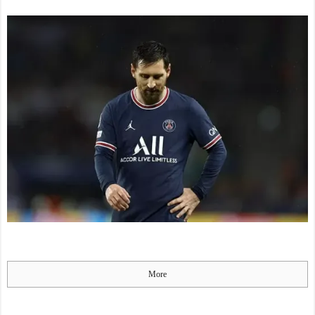
日本を不買する韓国の矛盾
家を留守にしていたら起き
に海外が大爆笑
ることがこちら・・・」
NEW!
仰天！驚きの23層バウム
クーヘンがすごい-韓国製
韓国人「数日間、日本で
「こんなの見たことない!」
家を留守にしていたら起き
「私の人生の目的が完成」
ることがこちら・・・」
海外の反応
NEW!
【韓国の反応】「M6.1の
海外「”京都の鳥”は良い
地震被害を受けても、次の
ぞ」小規模だけどお勧めな
日の朝には日常に戻ってい
日本の観光名所／お店に対
る国」
する海外の反応
NEW!
【海外の反応】 エンゼル
村上宗隆 25号特大ホーム
ス大谷、満塁で勝負を避け
ラン！日本人選手新人最多H
られる 敬遠か四球か？！
R記録で単独トップに 海外
の反応
NEW!
今シーズンのキャプテン
【悲報】ちいかわ映画、
はMF竹内涼に決定！副キャ
朝一上映終わって帰ろうと
プテンはテセ・六反・河井
したおじさん、少女に声を
の3名に
かけられ…
NEW!
More
日本の国宝を見た韓国人
韓国人「イ・ジェミョン
の反応ｗｗｗｗｗｗｗｗｗ
大統領、サムスン労使交渉