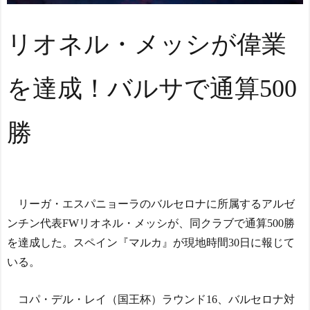
Google DeepMind再編
「Googleを作った男」ディ
ーンが去り、本体は稼ぐAI
リオネル・メッシが偉業
へ舵を切る【海外の反応・
解説】
NEW!
◆Ｊ１◆1節 FC東京×町田
を達成！バルサで通算500
FC東京先制も橋本が退場し
大量5失点！1節最下位発進
勝
北川景子39歳、右バスト
トップに衝撃密着写真にネ
ット騒然！
【ヤニねこ】座り方がス
ラブ人すぎる【海外の反
リーガ・エスパニョーラのバルセロナに所属するアルゼ
応】
日本人がアメリカで歴史
ンチン代表FWリオネル・メッシが、同クラブで通算500勝
的快挙！中国人「恐ろしす
を達成した。スペイン『マルカ』が現地時間30日に報じて
ぎる」「人間にこんなこと
いる。
が可能なのか？」「サッカ
ーで例えるなら…」【海外
の反応】
コパ・デル・レイ（国王杯）ラウンド16、バルセロナ対
日本人がアメリカで歴史