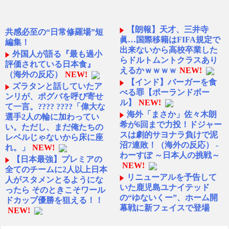
【朗報】天才、三井寺
共感必至の“日常修羅場”短
眞…国際移籍はFIFA規定で
編集！
出来ないから高校卒業した
外国人が語る『最も過小
らドルトムントクラスあり
評価されている日本食』
えるかｗｗｗｗ
NEW!
（海外の反応）
NEW!
【インド】バーガーを食
ズラタンと話していたア
べる罪【ポーランドボー
ンリが、ポグバを呼び寄せ
ル】
NEW!
て一言。???? ????️「偉大な
海外「まさか」佐々木朗
選手2人の輪に加わってい
希が6回まで力投！ドジャー
い。ただし、まだ俺たちの
スは劇的サヨナラ負けで泥
レベルじゃないから床に座
沼7連敗！（海外の反応） -
れ。」
NEW!
わーすぽ ～日本人の挑戦～
【日本最強】プレミアの
NEW!
全てのチームに2人以上日本
リニューアルを予告して
人がスタメンとるようにな
いた鹿児島ユナイテッド
ったら そのときこそワール
の“ゆないくー”、ホーム開
ドカップ優勝を狙える！！
幕戦に新フェイスで登場
NEW!
NEW!
ひろゆき「出馬する気な