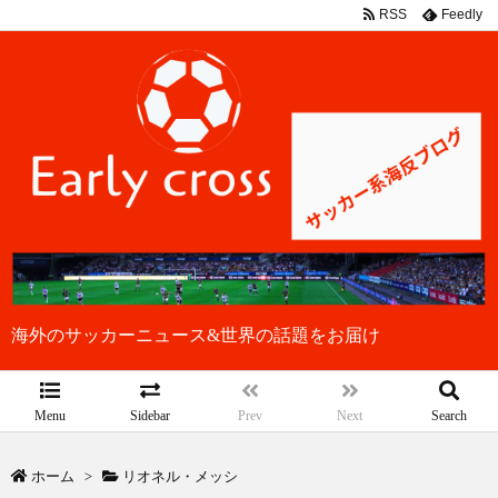
RSS
Feedly
海外のサッカーニュース&世界の話題をお届け
Menu
Sidebar
Prev
Next
Search
ホーム
>
リオネル・メッシ