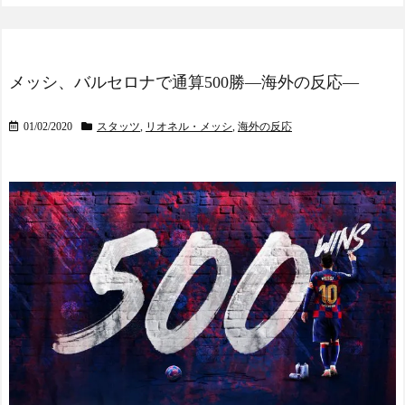
ｗｗｗｗ
を前に『労働権と同じくら
い企業経営権も尊重される
べき』と発言」→「お前が
作ったノランボントゥ法(黄
色い封筒法)のせいだろ!」
メッシ、バルセロナで通算500勝―海外の反応―
NEW!
Powered by livedoor 相互RS
海外「まさか」佐々木朗
S
01/02/2020
スタッツ
,
リオネル・メッシ
,
海外の反応
希が6回まで力投！ドジャー
スは劇的サヨナラ負けで泥
沼7連敗！（海外の反応） -
わーすぽ ～日本人の挑戦～
NEW!
海外「まさか」佐々木朗
希が6回まで力投！ドジャー
スは劇的サヨナラ負けで泥
沼7連敗！（海外の反応） -
わーすぽ ～日本人の挑戦～
NEW!
【イタリア-ギリシャ】古
代からのライバル関係 - ポ
ーランドボール 翻訳
NEW!