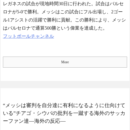
レガネスの試合が現地時間30日に行われた。試合はバルセ
的快挙！中国人「恐ろしす
ぎる」「人間にこんなこと
ロナが5-0で勝利。メッシはこの試合にフル出場し、2ゴー
が可能なのか？」「サッカ
ル1アシストの活躍で勝利に貢献。この勝利により、メッシ
ーで例えるなら…」【海外
の反応】
はバルセロナで通算500勝という偉業を達成した。
【E-1選手権】日本、韓国
フットボールチャンネル
に1-0で勝利し、全勝で連覇
達成！ジャーメインのゴー
ルを守り切る！
The Show Must Go On: Co
More
ping with Success and Failure
in Showbiz
【日本代表】ボーフム浅
野が日本に重要な勝利をも
たらす！ドイツ紙
海外サッカー、引退する
ような年齢のおっさんが無
“メッシは審判を自分達に有利になるように仕向けて
双する
いる”チアゴ・シウバの批判を一蹴する海外のサッカ
Powered by livedoor 相互RS
ーファン達―海外の反応―
S