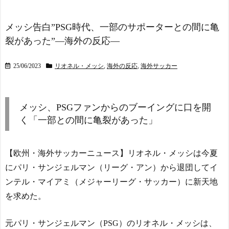
【イタリア-ギリシャ】古
いから話さなかった」妻
代からのライバル関係 - ポ
「それでも不誠実だろ」→
ーランドボール 翻訳
NEW!
離婚協議へｗｗｗｗｗ
メッシ告白”PSG時代、一部のサポーターとの間に亀
NEW!
裂があった”―海外の反応―
外国人審判約10人に性的
【文春砲炸裂！】森保監
接待か…14～15年前のW
督「続投の謎」 JFAのド
杯・五輪予選など7試合
ン・田嶋幸三に直撃 「目標
25/06/2023
リオネル・メッシ
,
海外の反応
,
海外サッカー
NEW!
達成できなかったからと言
海外「なんだって？！」P
って消す必要は無い」守田
SGが鈴木彩艶の獲得へ増額
英正にも言及！！
NEW!
オファーを準備しているこ
メッシ、PSGファンからのブーイングに口を開
【悲報】へずまりゅう（3
とに海外大騒ぎ！（海外の
5）ボランティアのため熊本
く「一部との間に亀裂があった」
反応）
NEW!
に行くも体調不良で病院に
【ヤニねこ】座り方がス
行く
NEW!
ラブ人すぎる【海外の反
【動画】DJI Neo2で釣り
【欧州・海外サッカーニュース】リオネル・メッシは今夏
応】
の自撮りをしようとした男
にパリ・サンジェルマン（リーグ・アン）から退団してイ
スペイン代表、16年ぶり
の悲劇（ノ∇`）
NEW!
W杯優勝！フェラン・トー
ンテル・マイアミ（メジャーリーグ・サッカー）に新天地
李大統領、中東避難支援
レス決勝ゴールでアルゼン
で日本に感謝の書簡＝韓国
を求めた。
チンを延長戦の末に撃破！
の反応
NEW!
主将ロドリが大会MVP（関
海外「日本は戦勝国なん
連まとめ）
元パリ・サンジェルマン（PSG）のリオネル・メッシは、
だよ」 戦後の日本人の特別