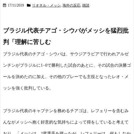
17/11/2019
リオネル・メッシ
,
海外の反応
,
雑談
ブラジル代表チアゴ・シウバがメッシを猛烈批
判「理解に苦しむ
ブラジル代表のチアゴ・シウバは、サウジアラビアで行われアルゼ
ンチンがブラジルに1−0で勝利した試合のあとに、その試合の決勝ゴ
ールを決めたのに加え、その他のプレーでも主役となったレオ・メ
ッシを強く批判している。
ブラジル代表のキャプテンを務めるチアゴは、レフェリーを含むみ
んながメッシへ抱く好意的な気持ちによって得をしていると考えて
おり、「メッシは、2度選手を蹴ったが、レフェリーは、何もしなか