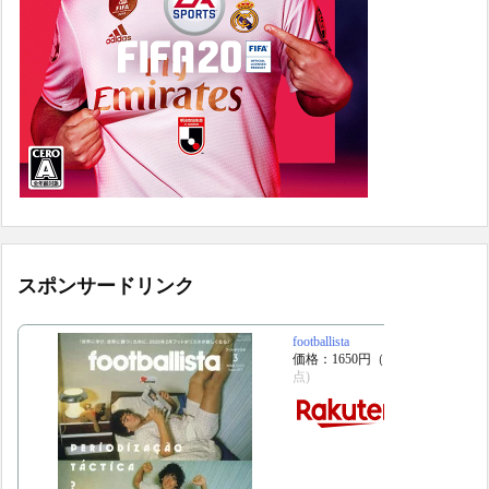
スポンサードリンク
footballista
価格：1650円（税込、送料別)
(20
点)
楽天