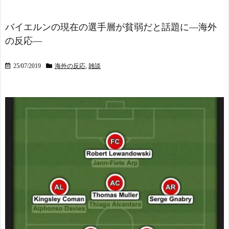
見えているのか？」
NEW!
村上宗隆 25号特大ホーム
ラン！日本人選手新人最多H
ウガンダサッカー界に衝
バイエルンの現在の選手層が貧弱だと話題に―海外
R記録で単独トップに 海外
撃 若き主将が死去 携帯
の反応―
の反応
NEW!
電話強盗に抵抗した末に石
FC東京開幕戦でのDF長友
で滅多打ち… 国民が怒り
佑都の“挨拶”、スポニチが
「リーダーを失った」
25/07/2019
海外の反応
,
雑談
ネタバレ報道
NEW!
海外「なぜだろう！」日
◆悲報◆鹿島DF広瀬陸斗
本が米国経済にトドメを刺
さん、横浜の三井寺眞の活
さない本当の理由に海外が
躍に「鹿島の若手の方が凄
大騒ぎ
いんだからね！」してしま
【ヤニねこ】座り方がス
う????
NEW!
ラブ人すぎる【海外の反
海外「日本だけ別次元じ
応】
ゃん…」 来日した超大物ハ
スペイン代表、16年ぶり
リウッドスターが『世界で
W杯優勝！フェラン・トー
唯一の国』と日本を大絶賛
レス決勝ゴールでアルゼン
NEW!
チンを延長戦の末に撃破！
オランダ人「至宝を手に
主将ロドリが大会MVP（関
した」佐野航大、オランダ
連まとめ）
王者PSVに電撃移籍！口頭
海外「面白い！」英雄の
合意報道で現地サポ騒然！