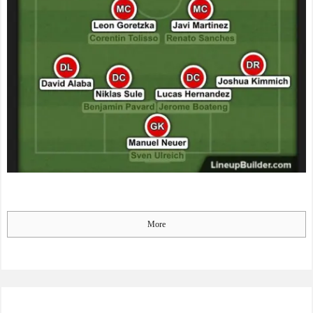
凱旋試合で韓国人が見せた
プレミアのファンは落胆
ユーモアを海外大絶賛！
【海外の反応】
NEW!
（海外の反応）
海外「日本の科学者が猫
中国人「日本を代表する
の寿命を2倍に上げる注射剤
飲み物は何？」 中国人
を開発。これこそノーベル
「あの乳酸菌飲料！」「188
賞だろ！」
NEW!
4年から続くあれ！」
柄の部分が息子スティッ
海外「日本人は何者なん
ク。1600年前の爪そうじ具
だ…」 日本の帰宅部の女子
をイギリスの道路工事現場
高生たちの本気に世界が驚
で発見 - カラパイア
NEW!
愕
◆悲報◆マドリーFWロド
【画像】居酒屋さん、6人
リゴ残留希望もアロンソ監
で長居して会計4939円しか
督はベンチ漬けへ「インド
使わない客にお気持ち表明
料理ばかり食ってるから
してしまう←コレどっちが
だ」by スペイン紙
悪いんや？？？？？？
More
NEW!
「また浅野の時の走り
方」 リュディガー走法で6
韓国人「台風で品不足に
0m超爆走、ピッチ横断話題
なった沖縄のスーパーに行
「ちゃんと速い」
ってみたら、なぜか辛ラー
メンだけ売れ残っていたん
海外「オチが多すぎ！」
です…」
NEW!
日本を不買する韓国の矛盾