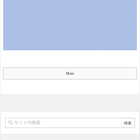
会関係者が『不適切接待は
慣行だった』と衝撃発言！
日韓ワールドカップ4強にも
疑いの視線が向けられる」
NEW!
Powered by livedoor 相互RS
S
日本のこの食べ物を見て!
日本人はなんでも芸術に変
えちゃうよ
NEW!
日本の写真加工アプリ運
営会社がステマで措置命
令！←「知ってた」（海外
の反応） - 海外さんいらっ
More
しゃい
NEW!
初の日本代表で感情爆発
「使わないんだったら呼ぶ
な！」 涙ながらに訴え「俺
を何で選んだんだ？」スト
ライカーの意地
NEW!
【悲報】ドン・キホー
テ、『悲惨な状態』になっ
てしまう・・・・
NEW!
本田圭佑さん、韓国代表