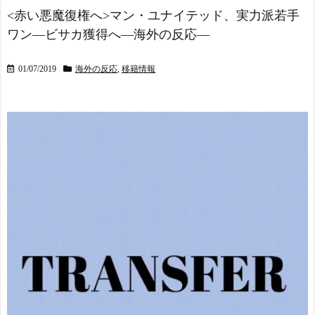
に海外が大爆笑
お前ら「日本も核武装
<赤い悪魔復権へ>マン・ユナイテッド、実力派若手
汁！」←１万発の核弾頭ど
仰天！驚きの23層バウム
ワン―ビサカ獲得へ―海外の反応―
こに
NEW!
クーヘンがすごい-韓国製
「こんなの見たことない!」
海外「これが文明か！」
「私の人生の目的が完成」
01/07/2019
海外の反応
,
移籍情報
日本に比べて超石器時代だ
海外の反応
った英国に海外が大騒ぎ
NEW!
【韓国の反応】「M6.1の
地震被害を受けても、次の
ジャングリア沖縄「3万円
日の朝には日常に戻ってい
です」←ディズニー超えの
る国」
強気価格ｗｗｗ
NEW!
【海外の反応】 エンゼル
韓国「血液がない！」→
ス大谷、満塁で勝負を避け
日本赤十字、即支援へ
られる 敬遠か四球か？！
NEW!
寺田心、週6ジム通いで体
今シーズンのキャプテン
重62kg→82kgに 110kgのベ
はMF竹内涼に決定！副キャ
ンチプレス持ち上げる姿披
プテンはテセ・六反・河井
露
NEW!
の3名に
【悲報】ワイ、半導体で
日本の国宝を見た韓国人
破産寸前ｗｗｗｗｗｗｗｗ
の反応ｗｗｗｗｗｗｗｗｗ
ｗｗ
NEW!
ｗｗｗｗ
韓国人「韓国サッカー協