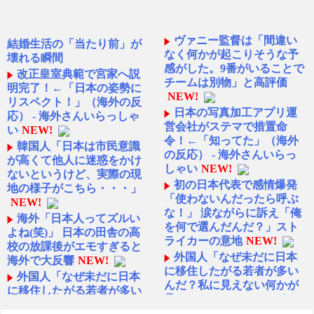
ヴァニー監督は「間違い
結婚生活の「当たり前」が
なく何かが起こりそうな予
壊れる瞬間
感がした。9番がいることで
改正皇室典範で宮家へ説
チームは別物」と高評価
明完了！←「日本の姿勢に
NEW!
リスペクト！」（海外の反
日本の写真加工アプリ運
応） - 海外さんいらっしゃ
営会社がステマで措置命
い
NEW!
令！←「知ってた」（海外
韓国人「日本は市民意識
の反応） - 海外さんいらっ
が高くて他人に迷惑をかけ
しゃい
NEW!
ないというけど、実際の現
初の日本代表で感情爆発
地の様子がこちら・・・」
「使わないんだったら呼ぶ
NEW!
な！」 涙ながらに訴え「俺
海外「日本人ってズルい
を何で選んだんだ？」スト
よね(笑)」 日本の田舎の高
ライカーの意地
NEW!
校の放課後がエモすぎると
外国人「なぜ未だに日本
海外で大反響
NEW!
に移住したがる若者が多い
外国人「なぜ未だに日本
んだ？私に見えない何かが
に移住したがる若者が多い
見えているのか？」 - ガラ
んだ？私に見えない何かが
パゴスジャパン
NEW!