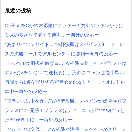
監督待望論が沸騰「面白い
試みや」
最近の投稿
【ヤニねこ】座り方がス
ラブ人すぎる【海外の反
CL王者PSGが鈴木彩艶にオファー！海外のファンからは
応】
ミスの多さを指摘する声も…ー海外の反応ー
日本人がアメリカで歴史
的快挙！中国人「恐ろしす
”あまりにワンサイド…”W杯決勝はスペインがF・トーレ
ぎる」「人間にこんなこと
が可能なのか？」「サッカ
スの決勝ゴールでアルゼンチンに勝利ー海外の反応ー
ーで例えるなら…」【海外
”トゥヘルは消極的過ぎる…”W杯準決勝、イングランドは
の反応】
日本人がアメリカで歴史
アルゼンチンに1-2で逆転負け、海外のファンは後半早い
的快挙！中国人「恐ろしす
時間から1点を守り切る守備的采配をしたトゥヘルに非難
ぎる」「人間にこんなこと
が可能なのか？」「サッカ
集中ー海外の反応ー
ーで例えるなら…」【海外
”フランスは中盤が…”W杯準決勝、スペインが優勝候補フ
の反応】
【E-1選手権】日本、韓国
ランスに2-0完勝！フランスはディーニュがヤマルに与え
に1-0で勝利し、全勝で連覇
達成！ジャーメインのゴー
たPKが痛手に…ー海外の反応ー
ルを守り切る！
”クルトワの交代で…”W杯準々決勝、スペインがメリーノ