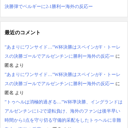
The Show Must Go On: Co
ping with Success and Failure
決勝弾でベルギーに2-1勝利ー海外の反応ー
in Showbiz
【日本代表】ボーフム浅
野が日本に重要な勝利をも
たらす！ドイツ紙
最近のコメント
海外サッカー、引退する
ような年齢のおっさんが無
”あまりにワンサイド…”W杯決勝はスペインがF・トーレ
双する
スの決勝ゴールでアルゼンチンに勝利ー海外の反応ー
に
Powered by livedoor 相互RS
S
匿名
より
”あまりにワンサイド…”W杯決勝はスペインがF・トーレ
スの決勝ゴールでアルゼンチンに勝利ー海外の反応ー
に
匿名
より
”トゥヘルは消極的過ぎる…”W杯準決勝、イングランドは
アルゼンチンに1-2で逆転負け、海外のファンは後半早い
時間から1点を守り切る守備的采配をしたトゥヘルに非難