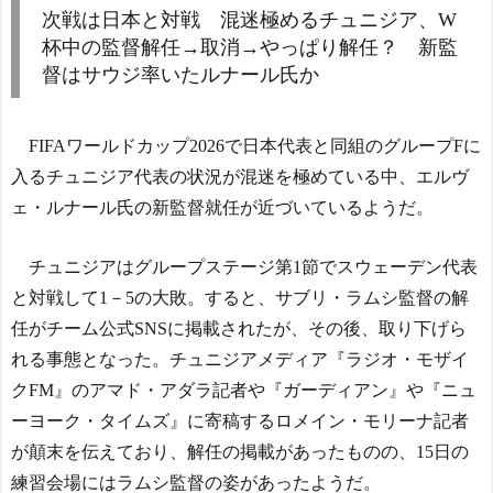
次戦は日本と対戦 混迷極めるチュニジア、W
杯中の監督解任→取消→やっぱり解任？ 新監
督はサウジ率いたルナール氏か
FIFAワールドカップ2026で日本代表と同組のグループFに
入るチュニジア代表の状況が混迷を極めている中、エルヴ
ェ・ルナール氏の新監督就任が近づいているようだ。
チュニジアはグループステージ第1節でスウェーデン代表
と対戦して1－5の大敗。すると、サブリ・ラムシ監督の解
任がチーム公式SNSに掲載されたが、その後、取り下げら
れる事態となった。チュニジアメディア『ラジオ・モザイ
クFM』のアマド・アダラ記者や『ガーディアン』や『ニュ
ーヨーク・タイムズ』に寄稿するロメイン・モリーナ記者
が顛末を伝えており、解任の掲載があったものの、15日の
練習会場にはラムシ監督の姿があったようだ。