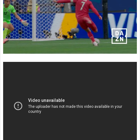
赤外線をフルカラーで見
ることができるメガネが開
発される - カラパイア
NEW!
韓国サッカー協会、性接
待疑惑 日本人審判も含ま
れると報道 「Jリーグの審判
を統括する人物」
NEW!
【海外の反応】「世界最
高のバンドだ」ニルヴァー
ナのカート・コバーンが繰
り返し絶賛した日本のガー
ルズバンドの正体
日本人がアメリカで歴史
的快挙！中国人「恐ろしす
ぎる」「人間にこんなこと
が可能なのか？」「サッカ
ーで例えるなら…」【海外
の反応】
日本人がアメリカで歴史
的快挙！中国人「恐ろしす
ぎる」「人間にこんなこと