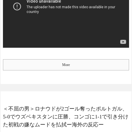
「また浅野の時の走り
方」 リュディガー走法で6
海外「なんてこった！」
0m超爆走、ピッチ横断話題
日本とドイツの病院食のあ
「ちゃんと速い」
まりの差に海外が大騒ぎ
海外「オチが多すぎ！」
NEW!
日本を不買する韓国の矛盾
【お前らも気をつけよう
に海外が大爆笑
な！】ガールズバンドのボ
仰天！驚きの23層バウム
ーカルさん、客席ダイブし
クーヘンがすごい-韓国製
た結果『こう』なってしま
「こんなの見たことない!」
いお気持ち表明してしま
「私の人生の目的が完成」
More
う…
NEW!
海外の反応
トルコ人「日本人まで獲
【韓国の反応】「M6.1の
るのか」上田綺世、トルコ
地震被害を受けても、次の
名門が巨額の正式オファ
日の朝には日常に戻ってい
ー！現地サポが騒然！【海
る国」
外の反応】
NEW!
【海外の反応】 エンゼル
海外「日本旅行で捺して
ス大谷、満塁で勝負を避け
＜不屈の男＞ロナウドが2ゴール奪ったポルトガル、
きたスタンプをクッション
られる 敬遠か四球か？！
カバーにしてみた！」一風
5-0でウズベキスタンに圧勝、コンゴに1-1で引き分け
変わった日本旅行の記念品
た初戦の嫌なムードを払拭ー海外の反応ー
今シーズンのキャプテン
のアイディアに対する海外
はMF竹内涼に決定！副キャ