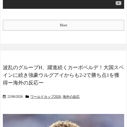
が可能なのか？」「サッカ
ーで例えるなら…」【海外
の反応】
【E-1選手権】日本、韓国
More
に1-0で勝利し、全勝で連覇
達成！ジャーメインのゴー
ルを守り切る！
The Show Must Go On: Co
ping with Success and Failure
in Showbiz
【日本代表】ボーフム浅
波乱のグループH、躍進続くカーボベルデ！大国スペ
野が日本に重要な勝利をも
インに続き強豪ウルグアイからも2-2で勝ち点1を獲
たらす！ドイツ紙
海外サッカー、引退する
得ー海外の反応ー
ような年齢のおっさんが無
双する
22/06/2026
ワールドカップ2026
,
海外の反応
Powered by livedoor 相互RS
S