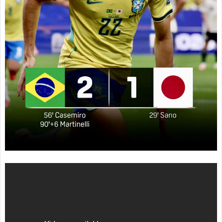
W杯優勝！フェラン・トー
数』トップ10の都市がある
レス決勝ゴールでアルゼン
国となったぞ」
NEW!
チンを延長戦の末に撃破！
【速報】外国人審判への
主将ロドリが大会MVP（関
性接待で大揺れの韓国サッ
連まとめ）
カー界、ロンドン五輪メダ
海外「面白い！」英雄の
ル剝奪ｗｗｗｗ
NEW!
凱旋試合で韓国人が見せた
サッカークイズ「FWは点
ユーモアを海外大絶賛！
取り屋なのでディフェンス
（海外の反応）
に参加しなくていい」
中国人「日本を代表する
NEW!
飲み物は何？」 中国人
【海外の反応】海外「日
「あの乳酸菌飲料！」「188
本の静寂を汚すな！」日本
4年から続くあれ！」
の電車内で大暴れする海外T
海外「日本人は何者なん
ikTokerに世界中から非難殺
だ…」 日本の帰宅部の女子
到！「ビザを取り消して即
高生たちの本気に世界が驚
刻強制送還すべき」
NEW!
愕
◆悲報◆マドリーFWロド
【速報】元レアルの神童
リゴ残留希望もアロンソ監
Ｊデビューへ！登録名「中
督はベンチ漬けへ「インド
井卓大ピピ」日本初挑戦の2
料理ばかり食ってるから
2歳今治MFが開幕戦に先発
だ」by スペイン紙
キターｗｗｗｗｗｗ
NEW!