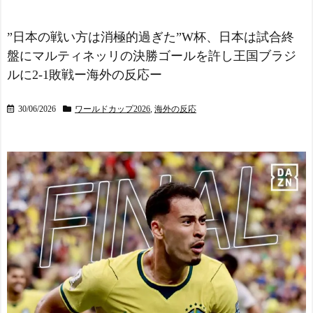
20個注文する」 ぼく「い
村上宗隆の本塁打率にML
つも1～2個しか使わないけ
Bファン騒然！←「ベーブ・
ど本当に20であってる？」
”日本の戦い方は消極的過ぎた”W杯、日本は試合終
ルースよりも上」（海外の
取専「あってる」→結果
盤にマルティネッリの決勝ゴールを許し王国ブラジ
反応） - 海外の反応スポー
『こう』なったんだがコレ
ツ
NEW!
ルに2-1敗戦ー海外の反応ー
ワイが悪いん
【海外の反応】まさかの
か？？？？？？？？
NEW!
形でピッチクロック違反を
30/06/2026
ワールドカップ2026
,
海外の反応
受けた選手が話題に【ML
なぜ自民党批判だけは表
B】 - ボールパーク速報
現の自由ではないのか
NEW!
NEW!
セレッソ大阪がアル・ア
電撃婚から1年半…元バレ
ハリからシリア代表FWパブ
ー選手の狩野舞子の現在の
ロ・サバックを獲得へ 202
姿にネット衝撃...
NEW!
5年のKリーグ得点王
NEW!
「アニソン盆祭りで日本
の品格が落ちた」と酷評し
【海外の反応】「世界最
た元女優、「あんたが品格
高のバンドだ」ニルヴァー
を語るのかよ！」と総ツッ
ナのカート・コバーンが繰
コミを食らってしまい……
り返し絶賛した日本のガー
NEW!
ルズバンドの正体
海外「日本がまたアジア
スペイン代表、16年ぶり
で唯一『世界住みやすさ指