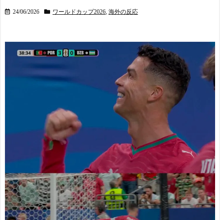
の反応
NEW!
プテンはテセ・六反・河井
村上宗隆の本塁打率にML
24/06/2026
ワールドカップ2026
,
海外の反応
の3名に
Bファン騒然！←「ベーブ・
日本の国宝を見た韓国人
ルースよりも上」（海外の
の反応ｗｗｗｗｗｗｗｗｗ
反応） - 海外の反応スポー
ｗｗｗｗ
ツ
NEW!
日本の家庭料理を知りた
い海外勢「寿司やラーメン
だけじゃない」
NEW!
ライチュウ「ピチューと
Powered by livedoor 相互RS
ピカチュウより圧倒的に強
S
いですｗｗｗｗ」←こいつ
が不人気な理由
NEW!
【海外の反応】まさかの
形でピッチクロック違反を
受けた選手が話題に【ML
B】 - ボールパーク速報
NEW!
ワイ「さぁてTwitterみる
かぁ」沢山の幸せ、沢山の
人々の努力「うおおおお」
ｽﾞﾄﾞﾄﾞﾄﾞﾄﾞ
NEW!