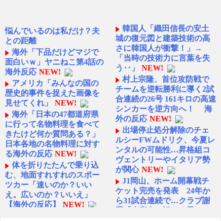
韓国人「織田信長の安土
悩んでいるのは私だけ？夫
城の復元図と建築技術の高
との距離
さに韓国人が衝撃！」→
海外「下品だけどマジで
「当時の技術力に言葉を失
面白いｗ」ヤニねこ第4話の
う‥」
NEW!
海外反応
NEW!
村上宗隆、首位攻防戦で
アメリカ「みんなの国の
チームを逆転勝利に導く2試
歴史的事件を捉えた画像を
合連続の26号 161キロの高速
見せてくれ」
NEW!
シンカーを逆方向へ！ 海
海外「日本の47都道府県
外の反応
NEW!
に行って名物料理を食べて
出場停止処分解除のチェ
きたけど何か質問ある？」
ルシーFWムドリク、今夏レ
日本各地の名物料理に対す
ンタルの可能性…昇格組コ
る海外の反応
NEW!
ヴェントリーやイタリア勢
体を折りたたんで乗り込
が関心
NEW!
む、地面すれすれのスポー
J1岡山、ホーム開幕戦チ
ツカー「速いのか？いい
ケット完売を発表 24年か
え。広いのか？いいえ」
ら31試合連続で…クラブ謝
【海外の反応】
NEW!
罪「大変申し訳なく思って
【悲報】取引先専務「Aを
おります」
NEW!