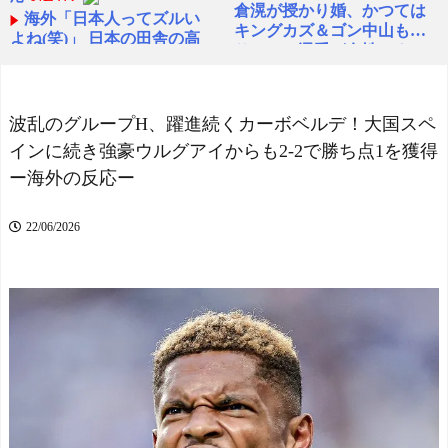
倉滉が授かり婚、かつては
海外「日本人ってズルい
キングカズ＆ゴン中山も…
よね(笑)」 日本の田舎の高
サッカー選手が女性アナで
校の放課後がエモすぎると
はなく女優と出会う接点
海外で大反響
NEW!
NEW!
外国人「差別されるぞ」
「アメリカも導入すべ
日本人、ついにレンジャー
波乱のグループH、躍進続くカーボベルデ！大国スペ
き！」日本のUS-2飛行艇が
ズ移籍！横田大祐が完全移
インに続き強豪ウルグアイからも2-2で勝ち点1を獲得
消防車とのレースで見せた
籍へ！クラブ間合意報道で
驚異の能力が話題に 海外
ー海外の反応ー
現地セルティックサポが警
の反応
NEW!
鐘！【海外の反応】
NEW!
「アメリカも導入すべ
22/06/2026
き！」日本のUS-2飛行艇が
海外「日本で初めて梅干
消防車とのレースで見せた
しなるものを食べた」日本
驚異の能力が話題に 海外
旅行で食べた変わった食べ
の反応
NEW!
物に対する海外の反応
FC東京の開幕戦に日本代
NEW!
表DF長友佑都が来場し挨
海外「日本にはこんな特
拶 去就に注目集まる
殊な標識があるんだけど皆
NEW!
は見たことある？」→「何
【海外の反応】日本人は
これめちゃくちゃ可愛いｗ
本当にこの膨大な数の漢字
ｗ」【海外の反応】
NEW!
を全て書けるのか？