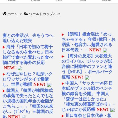
ホーム
>
ワールドカップ2026
【朗報】板倉滉は「めっ
妻との生活が、夫をうつへ
ちゃモテる」 年収7億円・お
追い込んだ現実
洒落・包容力…超愛される
海外「日本で初めて梅干
日本代表 ・・
NEW!
しなるものを食べた」日本
【海外の反応】大谷最大
旅行で食べた変わった食べ
のライバル、ジャッジが試
物に対する海外の反応
合前に闘病中のファンと逢
NEW!
う【MLB】 - ボールパーク
なぜ生やした？毛深いク
速報
NEW!
ロワッサンがタイで爆誕
中国人「サッカーW杯 日
し、世界が動揺
NEW!
本紙がブラジル戦のベンチ
韓国人「韓国が韓国株式
横の録音を公開」 中国人
の暴落で失ったとんでもな
「森保一は正しかった」
い規模の国民年金の金額が
「後知恵の諸葛亮ばかり」 -
こちら…」→「韓国の未来
じゃぽにか反応帳
NEW!
が…（ﾌﾞﾙﾌﾞﾙ」＝韓国の反
川口春奈と日本代表・板
応
NEW!