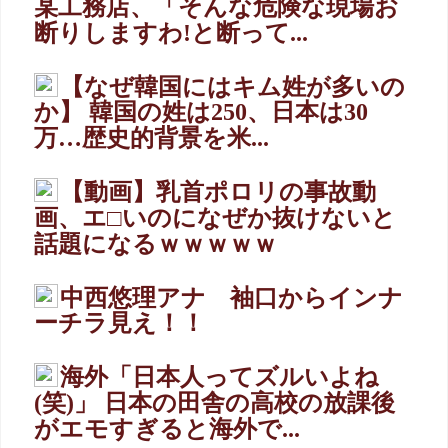
某工務店、「そんな危険な現場お
断りしますわ!と断って...
【なぜ韓国にはキム姓が多いの
か】 韓国の姓は250、日本は30
万…歴史的背景を米...
【動画】乳首ポロリの事故動
画、エ□いのになぜか抜けないと
話題になるｗｗｗｗｗ
中西悠理アナ 袖口からインナ
ーチラ見え！！
海外「日本人ってズルいよね
(笑)」 日本の田舎の高校の放課後
がエモすぎると海外で...