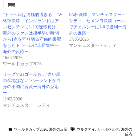
関連
”トゥヘルは消極的過ぎる…”W
FA杯決勝、マンチェスター・
杯準決勝、イングランドはア
シティ、セメンヨ決勝ゴール
ルゼンチンに1-2で逆転負け、
でチェルシーに1-0で勝利ー海
海外のファンは後半早い時間
外の反応ー
から1点を守り切る守備的采配
17/05/2026
をしたトゥヘルに非難集中ー
マンチェスター・シティ
海外の反応ー
16/07/2026
ワールドカップ2026
リーグで21ゴールも…”言い訳
の余地はない”ハーランドが自
身の不調に言及ー海外の反応
ー
11/02/2026
マンチェスター・シティ
ワールドカップ2026
,
海外の反応
ウルグアイ
,
カーボベルデ
,
海外の
反応