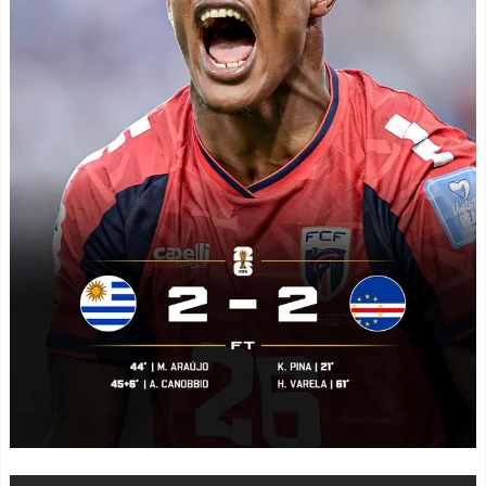
スペイン代表、16年ぶり
「素晴らしい追悼」東野
W杯優勝！フェラン・トー
圭吾最新作の発売カウント
レス決勝ゴールでアルゼン
ダウンに海外興味津々
チンを延長戦の末に撃破！
NEW!
主将ロドリが大会MVP（関
【画像】田中みな実さ
連まとめ）
ん、妊娠中とは思えないヒ
海外「面白い！」英雄の
ール姿で登場してしまう
凱旋試合で韓国人が見せた
NEW!
ユーモアを海外大絶賛！
【緊急】お笑いジャング
（海外の反応）
ルポケット斉藤慎二被告に
中国人「日本を代表する
懲役7年の求刑←これ…
飲み物は何？」 中国人
NEW!
「あの乳酸菌飲料！」「188
韓国人「最近の東京の建
4年から続くあれ！」
築物のレベルをご覧くださ
海外「日本人は何者なん
い・・・」
NEW!
だ…」 日本の帰宅部の女子
外国人「2002年W杯は?」
高生たちの本気に世界が驚
韓国サッカーに衝撃的不祥
愕
事！W杯予選でレフリーへ
◆悲報◆マドリーFWロド
の性的接待発覚！海外騒
リゴ残留希望もアロンソ監
然！【海外の反応】
NEW!
督はベンチ漬けへ「インド