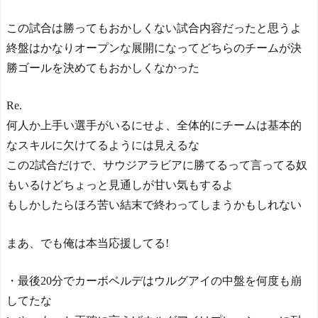
の反応】
【E-1選手権】日本、韓国
この試合は勝ってもおかしくない試合内容だったと思うよ
に1-0で勝利し、全勝で連覇
終盤はかなりオープンな展開になってどちらのチームが決
達成！ジャーメインのゴー
ルを守り切る！
勝ゴールを決めてもおかしくなかった
The Show Must Go On: Co
ping with Success and Failure
Re.
in Showbiz
【日本代表】ボーフム浅
何人か上手い選手がいるにせよ、全体的にチームは基本的
野が日本に重要な勝利をも
なスキルに欠けてるようには見えるな
たらす！ドイツ紙
この2試合だけで、サウジアラビアに勝てるって言ってる奴
海外サッカー、引退する
ような年齢のおっさんが無
もいるけどちょっと見通しが甘い気もするよ
双する
もしかしたらほろ苦い結末で終わってしまうかもしれない
Powered by livedoor 相互RS
S
まあ、でも俺は本当応援してる!
・最後20分でカーボベルデはウルグアイの中盤を何度も崩
してたな