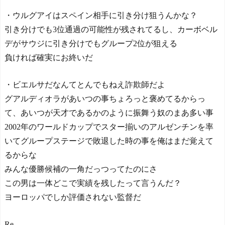
・ウルグアイはスペイン相手に引き分け狙うんかな？
引き分けでも3位通過の可能性が残されてるし、カーボベル
デがサウジに引き分けでもグループ2位が狙える
負ければ確実にお終いだ
・ビエルサだなんてとんでもねえ詐欺師だよ
グアルディオラがあいつの事ちょろっと褒めてるからっ
て、あいつが天才であるかのように振舞う奴のまあ多い事
2002年のワールドカップでスター揃いのアルゼンチンを率
いてグループステージで敗退した時の事を俺はまだ覚えて
るからな
みんな優勝候補の一角だっつってたのにさ
この男は一体どこで実績を残したって言うんだ？
ヨーロッパでしか評価されない監督だ
Re.