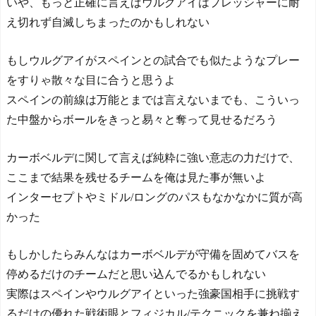
いや、もっと正確に言えばウルグアイはプレッシャーに耐
え切れず自滅しちまったのかもしれない
もしウルグアイがスペインとの試合でも似たようなプレー
をすりゃ散々な目に合うと思うよ
スペインの前線は万能とまでは言えないまでも、こういっ
た中盤からボールをきっと易々と奪って見せるだろう
カーボベルデに関して言えば純粋に強い意志の力だけで、
ここまで結果を残せるチームを俺は見た事が無いよ
インターセプトやミドル/ロングのパスもなかなかに質が高
かった
もしかしたらみんなはカーボベルデが守備を固めてバスを
停めるだけのチームだと思い込んでるかもしれない
実際はスペインやウルグアイといった強豪国相手に挑戦す
るだけの優れた戦術眼とフィジカル/テクニックを兼ね揃え