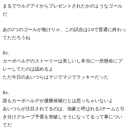
ほしのあき49歳、ミニ丈
まるでウルグアイからプレゼントされたかのようなゴール
ワンピ姿にネット衝撃...
NEW!
だ
本田圭佑のW杯と移民問
題に関する投稿に批判殺到
あの2つのゴールが無けりゃ、この試合は2-0で普通に終わっ
「問題発言だとわからない
のか？」「ネタにするな」
てただろうね
釈明も火に油
【海外の反応】日本人は
Re.
本当にこの膨大な数の漢字
を全て書けるのか？
カーボベルデのストーリーは美しいし本当に一所懸命にプ
日本人がアメリカで歴史
レーしてたのは認めるよ
的快挙！中国人「恐ろしす
ただ今日のあいつらはマジでマジでラッキーだった
ぎる」「人間にこんなこと
が可能なのか？」「サッカ
ーで例えるなら…」【海外
Re.
の反応】
誰もカーボベルデが優勝候補だとは思っちゃいないよ
日本人がアメリカで歴史
的快挙！中国人「恐ろしす
あいつらが注目されてるのは、強豪と呼ばれる2チームと引
ぎる」「人間にこんなこと
き分けグループ予選を突破しそうになってるって事につい
が可能なのか？」「サッカ
てだ
ーで例えるなら…」【海外