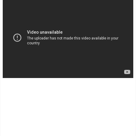
料理ばかり食ってるから
【悲報】鎌田大地に日本
だ」by スペイン紙
代表の後輩３人が高級ブラ
「また浅野の時の走り
ンドプレゼントしてしまう
方」 リュディガー走法で6
ｗｗｗｗｗｗｗ
NEW!
0m超爆走、ピッチ横断話題
◆悲報◆東京V城福浩監
「ちゃんと速い」
督、アクシデント発生？で
海外「オチが多すぎ！」
一気に老化か？
NEW!
日本を不買する韓国の矛盾
【悲報】大卒初任給600万
に海外が大爆笑
の時代へwwwwwwwwwww
仰天！驚きの23層バウム
wwwwwwww
NEW!
クーヘンがすごい-韓国製
伊Autosprint誌：ニューエ
「こんなの見たことない!」
イ代表渾身のアストンマー
「私の人生の目的が完成」
チンAMR26を改善に導いた
海外の反応
最大の功労者はカルディレ
【韓国の反応】「M6.1の
NEW!
地震被害を受けても、次の
【海外の反応】大谷最大
日の朝には日常に戻ってい
のライバル、ジャッジが試
る国」
合前に闘病中のファンと逢
【海外の反応】 エンゼル
う【MLB】 - ボールパーク
ス大谷、満塁で勝負を避け
速報
NEW!
られる 敬遠か四球か？！
【海外の反応】大谷最大
のライバル、ジャッジが試