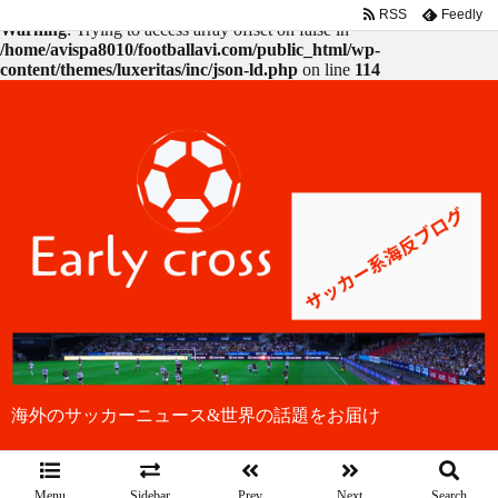
RSS
Feedly
Warning
: Trying to access array offset on false in
/home/avispa8010/footballavi.com/public_html/wp-
content/themes/luxeritas/inc/json-ld.php
on line
114
海外のサッカーニュース&世界の話題をお届け
Menu
Sidebar
Prev
Next
Search