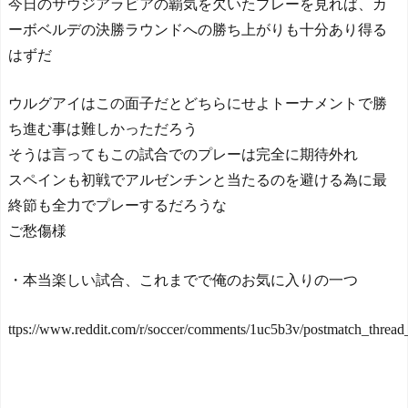
今日のサウジアラビアの覇気を欠いたプレーを見れば、カ
ーボベルデの決勝ラウンドへの勝ち上がりも十分あり得る
はずだ
ウルグアイはこの面子だとどちらにせよトーナメントで勝
ち進む事は難しかっただろう
そうは言ってもこの試合でのプレーは完全に期待外れ
スペインも初戦でアルゼンチンと当たるのを避ける為に最
終節も全力でプレーするだろうな
ご愁傷様
・本当楽しい試合、これまでで俺のお気に入りの一つ
ttps://www.reddit.com/r/soccer/comments/1uc5b3v/postmatch_threa