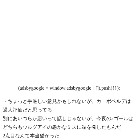
今シーズンのキャプテン
合前に闘病中のファンと逢
はMF竹内涼に決定！副キャ
う【MLB】 - ボールパーク
プテンはテセ・六反・河井
速報
NEW!
の3名に
【悲報】大卒初任給600万
日本の国宝を見た韓国人
の時代へwwwwwwwwwww
の反応ｗｗｗｗｗｗｗｗｗ
wwwwwwww
NEW!
ｗｗｗｗ
【熊本地震】ヒカキン、
『神対応』キタァアアアア
ーーーーーーー！！
NEW!
海外「中国が世界資産税
Powered by livedoor 相互RS
を導入。財政不足を海外資
S
産への課税で補おうとす
る」 - ガラパゴスジャパン
(adsbygoogle = window.adsbygoogle || []).push({});
NEW!
【激震】韓国人「韓国サ
・ちょっと手厳しい意見かもしれないが、カーボベルデは
ッカー協会、W杯・五輪で
過大評価だと思ってる
複数回の性接待を行い審判
別にあいつらが悪いって話しじゃないが、今夜の2ゴールは
を買収していたことが発
覚…（ﾌﾞﾙﾌﾞﾙ」＝韓国の反
どちらもウルグアイの愚かなミスに端を発したもんだ
応
NEW!
2点目なんて本当酷かった