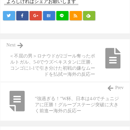
よろしければシェアお願いします
B!
Next
＜不屈の男＞ロナウドが2ゴール奪ったポ
ルトガル、5-0でウズベキスタンに圧勝、
コンゴに1-1で引き分けた初戦の嫌なムー
ドを払拭ー海外の反応ー
Prev
”強過ぎる！”W杯、日本は4-0でチュニジ
アに圧勝！グループステージ突破に大き
く前進ー海外の反応ー