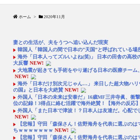
ホーム
>
2020年11月
妻との生活が、夫をうつへ追い込んだ現実
韓国人「韓国人の間で日本の”天国”と呼ばれている場
海外「日本人ってズルいよね(笑)」 日本の田舎の高
大反響
NEW!
大地震が起きても手術をやり遂げる日本の医療チーム
NEW!
海外「日本だけ別次元じゃん…」 来日した超大物ハ
の国』と日本を大絶賛
NEW!
外国人「日本の未来は安泰だ」16歳MF三井寺眞、衝
位の記録！3得点に絡む活躍で海外絶賛！【海外の反応
外国人「また日本で津波！？日本人は友達だ。心配で
NEW!
【悲報】守田「森保さん！佐野海舟を代表に選ぶのは
ちｗｗｗｗｗｗｗ
NEW!
【悲報】守田「森保さん！佐野海舟を代表に選ぶのは