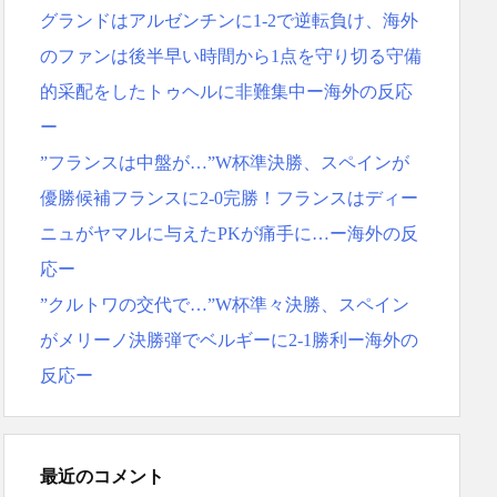
グランドはアルゼンチンに1-2で逆転負け、海外
のファンは後半早い時間から1点を守り切る守備
的采配をしたトゥヘルに非難集中ー海外の反応
ー
”フランスは中盤が…”W杯準決勝、スペインが
優勝候補フランスに2-0完勝！フランスはディー
ニュがヤマルに与えたPKが痛手に…ー海外の反
応ー
”クルトワの交代で…”W杯準々決勝、スペイン
がメリーノ決勝弾でベルギーに2-1勝利ー海外の
反応ー
最近のコメント