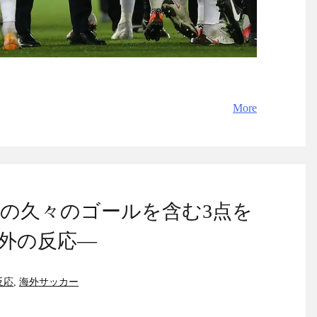
More
の久々のゴールを含む3点を
外の反応―
反応
,
海外サッカー