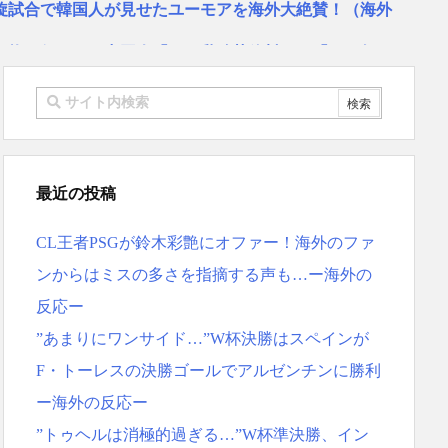
旋試合で韓国人が見せたユーモアを海外大絶賛！（海外
物は何？」 中国人「あの乳酸菌飲料！」「1884年か
…」 日本の帰宅部の女子高生たちの本気に世界が驚愕
リゴ残留希望もアロンソ監督はベンチ漬けへ「インド料理
スペイン紙
 リュディガー走法で60m超爆走、ピッチ横断話題「ちゃ
最近の投稿
本を不買する韓国の矛盾に海外が大爆笑
ーヘンがすごい-韓国製「こんなの見たことない!」「私の
CL王者PSGが鈴木彩艶にオファー！海外のファ
応
地震被害を受けても、次の日の朝には日常に戻っている
ンからはミスの多さを指摘する声も…ー海外の
反応ー
ス大谷、満塁で勝負を避けられる 敬遠か四球か？！
MF竹内涼に決定！副キャプテンはテセ・六反・河井の3
”あまりにワンサイド…”W杯決勝はスペインが
F・トーレスの決勝ゴールでアルゼンチンに勝利
反応ｗｗｗｗｗｗｗｗｗｗｗｗｗ
ー海外の反応ー
”トゥヘルは消極的過ぎる…”W杯準決勝、イン