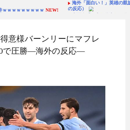
海外「面白い！」英雄の凱
の反応）
件ｗｗｗｗｗｗｗｗｗ
NEW!
中国人「日本を代表する飲み
ら続くあれ！」
』、ガチで検討するわ。ガチ
海外「日本人は何者なんだ
◆悲報◆マドリーFWロド
→タイ人に金を払ってスリさせ
得意様バーンリーにマフレ
ばかり食ってるからだ」by 
「また浅野の時の走り方」
ｗｗｗｗｗｗｗｗｗｗｗｗｗ
-0で圧勝―海外の反応―
んと速い」
海外「オチが多すぎ！」日
日本人投手になると思う？
仰天！驚きの23層バウムク
人生の目的が完成」海外の反
ると思う?
NEW!
【韓国の反応】「M6.1の
」状態ｗｗｗｗｗ
NEW!
国」
のベンチプレス持ち上げる姿披露
【海外の反応】 エンゼル
今シーズンのキャプテンは
状態に...
NEW!
名に
当に深刻である理由がこち
日本の国宝を見た韓国人の
応
NEW!
・・・・・・・
NEW!
ラ負けで7連敗！大谷痛恨併殺