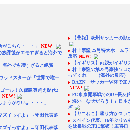
【悲報】欧州サッカーの順
所がこちら・・・」
NEW!
村上宗隆 25号特大ホーム
校の放課後がエモすぎると海外で
反応
NEW!
【イギリス】両親がイギリス
、海外でも凄すぎると絶賛
村上宗隆の第25号豪快ソロ
ってくれ！」（海外の反応） 
リウッドスターが『世界で唯一
DAZN サッカーW杯で加
NEW!
撃ゴール！久保建英超え歴代2
FC東京開幕戦でのDF長友
】
NEW!
海外「なぜだろう！」日本
しょうがないよ・・・」
ぎ
【ヤニねこ】座り方がスラ
マズイっすよ」→守田代表落
スペイン代表、16年ぶり
を延長戦の末に撃破！主将ロ
マズイっすよ」→守田代表落