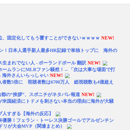
位、固定化してもう覆すことができないｗｗｗｗ
NEW!
ラン！日本人選手新人最多HR記録で単独トップに 海外の
生まれでない人 - ポーランドボール 翻訳
NEW!
ホームランにMLBファン騒然！←「次は大事な場面で打
- 海外さんいらっしゃい
NEW!
入者数5倍に 視聴者数は6700万人 総視聴数も4億超え
佑都の“挨拶”、スポニチがネタバレ報道
NEW!
が米国経済にトドメを刺さない本当の理由に海外が大騒
ブ人すぎる【海外の反応】
W杯優勝！フェラン・トーレス決勝ゴールでアルゼンチン
ドリが大会MVP（関連まとめ）