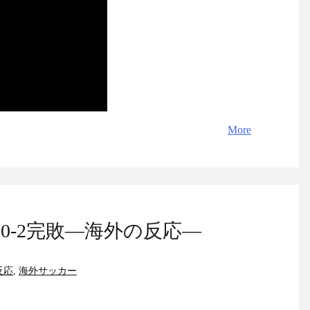
More
-2完敗―海外の反応―
反応
,
海外サッカー