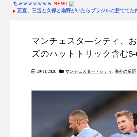
ちｗｗｗｗｗｗｗ
NEW!
正直、三笘と久保と南野がいたらブラジルに勝ててた
【朗報】 国交省「『四国新幹線』と『東九州新幹線
のマジ」
NEW!
日本人TikTokerが「タイでスリに遭うか？」を検証
マンチェスタ―シティ、お
るヤラセ動画と判明して炎上！【タイ人の反応】
NEW!
ちいかわ作者さん、総額30億超の大豪邸を建てるｗｗ
ズのハットトリック含む5
ｗｗｗｗ
NEW!
【海外の反応】山本由伸は引退するまでに史上最高の
【MLB】 - ボールパーク速報
NEW!
29/11/2020
マンチェスター・シティ
,
海外の反応
山本由伸は引退するまでに史上最高の日本人投手にな
中道改革連合、全国キャラバン開始も「で、お前誰？
寺田心、週6ジム通いで体重62kg→82kgに 110kg
NEW!
京大病院、脳腫瘍手術で前代未聞の医療ミス。患者は植物
韓国人「我が国がクウェート戦で行った審判買収が本
ら…」→「これはダメなやつ…（ブルブル」＝韓国の反
【悲報】令和のガキ、「スマホ」への執着がレベチへ
海外の反応 佐々木朗希QSも、ドジャース逆転サヨナ
打
NEW!