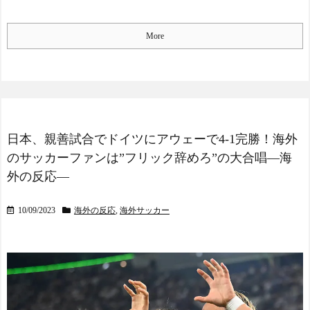
More
日本、親善試合でドイツにアウェーで4-1完勝！海外
のサッカーファンは”フリック辞めろ”の大合唱―海
外の反応―
10/09/2023
海外の反応
,
海外サッカー