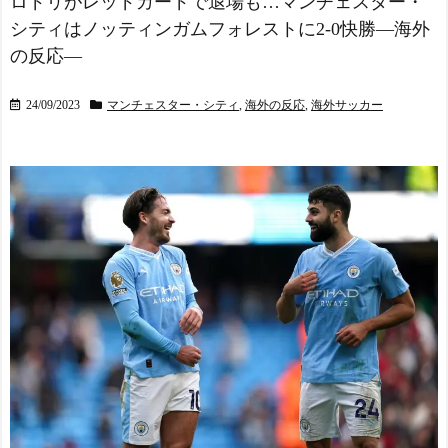
ロドリがレッドカードで退場も…マンチェスター・
大学 - ポーランドボール 翻
シティはノッティンガムフォレストに2-0快勝―海外
訳
NEW!
米：トランプ大統領、中
の反応―
Powered by livedoor 相互RS
国等の「敵性外国人」によ
S
る「米国籍目的の出産ツー
24/09/2023
マンチェスター・シティ
,
海外の反応
,
海外サッカー
リズム禁止令」に署名…寄
生侵略防止へ[海外の反応]
NEW!
◆リーガ◆マドリー、ヴ
ィニシウスJrの2032年まで
の契約延長を発表！グーナ
ー阿鼻叫喚
NEW!
【動画】高速道路を走行
中の車からリアガラスが飛
んでくる事故(ﾟoﾟ)
NEW!
川口春奈さん「中東だろ
うが、どこだろうが板倉滉
を支えます！」
NEW!
海外「昨日の日本プロ野
球 阪神・巨人戦の展開が劇
的過ぎた！」