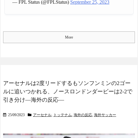
— FPL Status (@FPLStatus)
September 25, 2023
ユーモアを海外大絶賛！
の可能性を会長が示唆！移
（海外の反応）
籍金が交渉の壁に..現地サポ
中国人「日本を代表する
の本音がこれ！【海外の反
飲み物は何？」 中国人
応】
NEW!
「あの乳酸菌飲料！」「188
【悲報】FIFA会長、UEF
4年から続くあれ！」
Aが許してくれなくて詰むw
More
海外「日本人は何者なん
wwwwwww
NEW!
だ…」 日本の帰宅部の女子
【悲報】ブラジルでサッ
高生たちの本気に世界が驚
カーの人気がなくなってし
愕
まった理由ｗｗｗｗｗｗｗ
◆悲報◆マドリーFWロド
NEW!
リゴ残留希望もアロンソ監
劇場版映画ちいかわTHE
督はベンチ漬けへ「インド
MOVIE、明日興行収入1兆
アーセナルは2度リードするもソンフンミンの2ゴー
料理ばかり食ってるから
円突破が確実にｗｗｗｗｗ
ルに追いつかれる、ノースロンドンダービーは2-2で
だ」by スペイン紙
ｗｗｗｗｗｗｗｗ
NEW!
「また浅野の時の走り
引き分け―海外の反応―
【画像】カリスマ美容師
方」 リュディガー走法で6
さん、ココリコ田中みたい
0m超爆走、ピッチ横断話題
なチー牛を大変身させた結
25/09/2023
アーセナル
,
トッテナム
,
海外の反応
,
海外サッカー
「ちゃんと速い」
果がこちらw w w w w w w w
海外「オチが多すぎ！」
w w w
NEW!
日本を不買する韓国の矛盾
フランス人「レベルが違
に海外が大爆笑