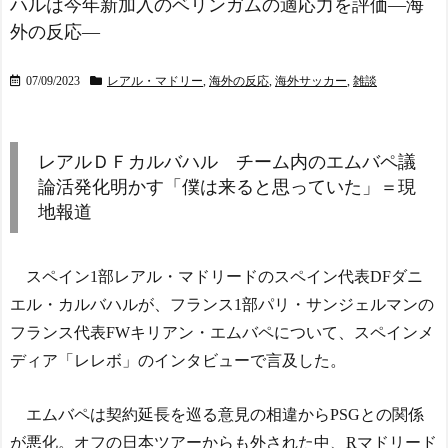
ハルは今年新加入のベリンガムの適応力を評価―海
外の反応―
07/09/2023
レアル・マドリー
,
海外の反応
,
海外サッカー
,
雑談
レアルＤＦカルバハル チーム内のエムバペ議
論活発化明かす「僕は来ると思っていた」＝現
地報道
スペイン1部レアル・マドリードのスペイン代表DFダニ
エル・カルバハルが、フランス1部パリ・サンジェルマンの
フランス代表FWキリアン・エムバペについて、スペインメ
ディア「レレボ」のインタビューで言及した。
エムバペは契約延長を巡る意見の相違からPSGとの関係
が悪化。オフの日本ツアーからも外された中、Rマドリード