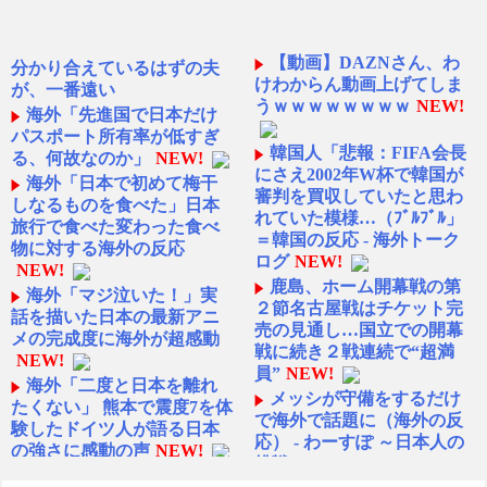
【動画】DAZNさん、わ
分かり合えているはずの夫
けわからん動画上げてしま
が、一番遠い
うｗｗｗｗｗｗｗｗ
NEW!
海外「先進国で日本だけ
パスポート所有率が低すぎ
韓国人「悲報：FIFA会長
る、何故なのか」
NEW!
にさえ2002年W杯で韓国が
海外「日本で初めて梅干
審判を買収していたと思わ
しなるものを食べた」日本
れていた模様…（ﾌﾞﾙﾌﾞﾙ」
旅行で食べた変わった食べ
＝韓国の反応 - 海外トーク
物に対する海外の反応
ログ
NEW!
NEW!
鹿島、ホーム開幕戦の第
海外「マジ泣いた！」実
２節名古屋戦はチケット完
話を描いた日本の最新アニ
売の見通し…国立での開幕
メの完成度に海外が超感動
戦に続き２戦連続で“超満
NEW!
員”
NEW!
海外「二度と日本を離れ
メッシが守備をするだけ
たくない」 熊本で震度7を体
で海外で話題に（海外の反
験したドイツ人が語る日本
応） - わーすぽ ～日本人の
の強さに感動の声
NEW!
挑戦～
NEW!
海外「中国が世界資産税