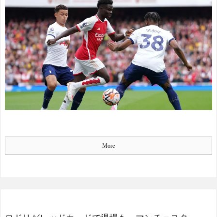
う」日本代表GK鈴木彩艶、
仰天！驚きの23層バウム
欧州王者PSG移籍間近に!?超
クーヘンがすごい-韓国製
絶プレー集を見た現地サポ
「こんなの見たことない!」
の本音がこれ！(動画あり)
「私の人生の目的が完成」
【海外の反応】
NEW!
海外の反応
海外「日本人がアメリカ
【韓国の反応】「M6.1の
に対してとても良いことを
地震被害を受けても、次の
言ってくれているぞ！アメ
日の朝には日常に戻ってい
リカの良さを再発見でき
る国」
る！」
NEW!
【海外の反応】 エンゼル
災害ボランティアへの
ス大谷、満塁で勝負を避け
「売名」批判は日本特有な
られる 敬遠か四球か？！
のか?海外で議論
NEW!
メッシが守備をするだけ
今シーズンのキャプテン
で海外で話題に（海外の反
More
はMF竹内涼に決定！副キャ
応） - わーすぽ ～日本人の
プテンはテセ・六反・河井
挑戦～
NEW!
の3名に
メッシが守備をするだけ
日本の国宝を見た韓国人
で海外で話題に（海外の反
の反応ｗｗｗｗｗｗｗｗｗ
応） - わーすぽ ～日本人の
ｗｗｗｗ
挑戦～
NEW!
【韓国】韓国の行きたい