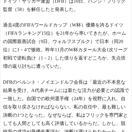
ドイツ・サッカー連盟（DFB）は10日、ハンジ・フリック
監督（58）を解任したと発表した。
過去4度のFIFAワールドカップ（W杯）優勝を誇るドイツ
（FIFAランキング15位）を21年から率いてきたが、ホーム
の国際親善試合（9日、ウォルフスブルク）で日本（同20
位）に1－4で惨敗。昨年11月のW杯カタール大会1次リーグ
初戦で逆転負け（1－2）した借りを返すどころか、失点倍
増の返り討ちに遭っていた。
DFBのベルント・ノイエンドルフ会長は「最近の不本意な
結果を受け、A代表チームには新たな活力が必要との認識で
一致した。自国での欧州選手権（24年）を視野に入れ、自
信を取り戻さなければならない。私の在任中、最も難しい
決断の1つとなった。なぜならば、私はフリックを専門家と
しても人間としても高く評価しているからだ。しかし、競
技面の成功が最優先事項だ。決断は避けられなかった」と