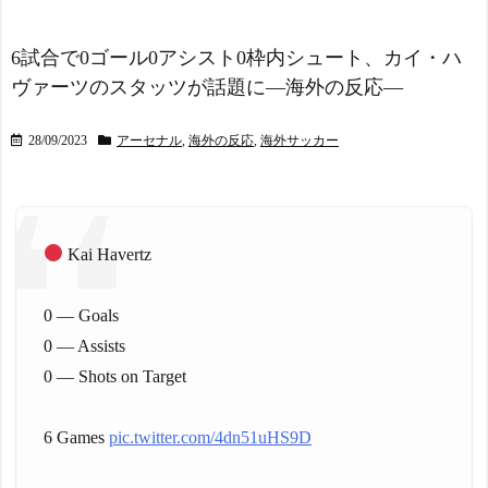
海外「さすが日本！」日
を導入。財政不足を海外資
本の医療従事者の倫理観の
産への課税で補おうとす
高さに海外が超感動
NEW!
る」
NEW!
6試合で0ゴール0アシスト0枠内シュート、カイ・ハ
韓国、日本の新しい防衛
ヴァーツのスタッツが話題に―海外の反応―
【アメリカ-スウェーデ
白書に対する当てつけで、
ン】美味しいミートボール
日本の制止も聞かず日本の
【ポーランドボール】
28/09/2023
アーセナル
,
海外の反応
,
海外サッカー
領土で軍事訓練を強行
NEW!
NEW!
今季もタイトル獲得を目
東大「貯金あと数年で尽
指すFC町田ゼルビア黒田剛
きます」→研究者削減へ…
監督が抱負を語る
NEW!
海外「昨日の日本プロ野
Kai Havertz
【画像】カリスマ美容師
球 阪神・巨人戦の展開が劇
さん、ココリコ田中みたい
的過ぎた！」
なチー牛を大変身させた結
0 — Goals
スペイン代表、16年ぶり
果がこちらw w w w w w w w
W杯優勝！フェラン・トー
0 — Assists
w w w
NEW!
レス決勝ゴールでアルゼン
【衝撃】浅田真央ちゃん
0 — Shots on Target
チンを延長戦の末に撃破！
の婚活条件がこちら←むし
主将ロドリが大会MVP（関
ろコレは普通じゃね？w w w
連まとめ）
w w w w w
6 Games
NEW!
pic.twitter.com/4dn51uHS9D
海外「面白い！」英雄の
フランス人「欲張りすぎ
凱旋試合で韓国人が見せた
だ」中村敬斗、ランス残留