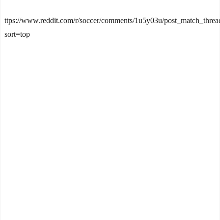
ttps://www.reddit.com/r/soccer/comments/1u5y03u/post_match_threa
sort=top