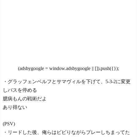
日本の国宝を見た韓国人
ロホームランにMLBファン
の反応ｗｗｗｗｗｗｗｗｗ
騒然！←「次は大事な場面
ｗｗｗｗ
で打ってくれ！」（海外の
反応） - 海外さんいらっし
ゃい
NEW!
【画像】これが出来たら
ピアノの才能あるらし
Powered by livedoor 相互RS
い！！！！！！！！！！！！！！！！
S
NEW!
海外「海外発祥なのに、
(adsbygoogle = window.adsbygoogle || []).push({});
今では日本で定着してるも
のって何？その逆も教え
て！」（海外の反応）
・グラッフェンベルフとサマヴィルを下げて、5-3-2に変更
NEW!
しバスを停める
海外「日本がまたアジア
臆病もんの戦術だよ
で唯一『世界住みやすさ指
数』トップ10の都市がある
あり得ない
国となったぞ」 - ガラパゴ
スジャパン
NEW!
(PSV)
◆Gif小ネタ◆敗戦も横浜
Fマリノスの16才三井寺眞が
・リードした後、俺らはビビりながらプレーしちまってた