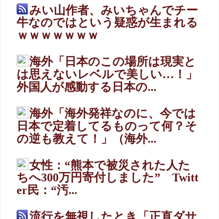
みい山作者、みいちゃんでチー
牛なのではという疑惑が生まれる
ｗｗｗｗｗｗｗ
海外「日本のこの場所は現実と
は思えないレベルで美しい…！」
外国人が感動する日本の...
海外「海外発祥なのに、今では
日本で定着してるものって何？そ
の逆も教えて！」（海外...
女性：“熊本で被災された人た
ちへ300万円寄付しました” Twitt
er民：“汚...
流行を無視したとき「正直ダサ