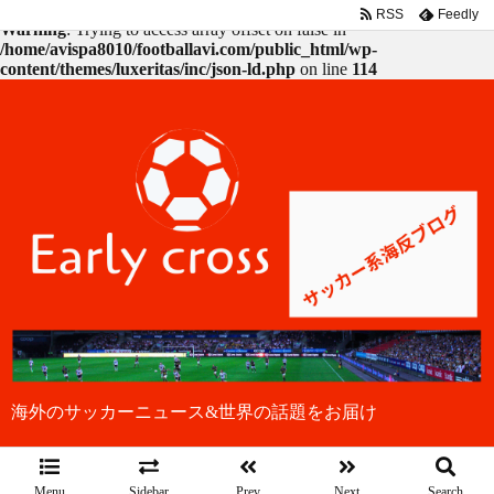
RSS
Feedly
Warning
: Trying to access array offset on false in
/home/avispa8010/footballavi.com/public_html/wp-
content/themes/luxeritas/inc/json-ld.php
on line
114
海外のサッカーニュース&世界の話題をお届け
Menu
Sidebar
Prev
Next
Search