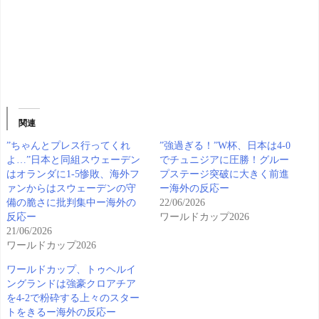
関連
”ちゃんとプレス行ってくれ
”強過ぎる！”W杯、日本は4-0
よ…”日本と同組スウェーデン
でチュニジアに圧勝！グルー
はオランダに1-5惨敗、海外フ
プステージ突破に大きく前進
ァンからはスウェーデンの守
ー海外の反応ー
備の脆さに批判集中ー海外の
22/06/2026
反応ー
ワールドカップ2026
21/06/2026
ワールドカップ2026
ワールドカップ、トゥヘルイ
ングランドは強豪クロアチア
を4-2で粉砕する上々のスター
トをきるー海外の反応ー