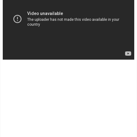
0m超爆走、ピッチ横断話題
NEW!
「ちゃんと速い」
【悲報】甲子園での応
海外「オチが多すぎ！」
援…禁止へ。大逆転負けの
日本を不買する韓国の矛盾
投手号泣「相手の応援が凄
に海外が大爆笑
くて」
NEW!
仰天！驚きの23層バウム
韓国人「台風で品不足に
クーヘンがすごい-韓国製
なった沖縄のスーパーに行
「こんなの見たことない!」
ってみたら、なぜか辛ラー
「私の人生の目的が完成」
メンだけ売れ残っていたん
海外の反応
です…」
NEW!
【韓国の反応】「M6.1の
韓国人「日本の美しい街
地震被害を受けても、次の
並みを韓国化した結果をご
日の朝には日常に戻ってい
覧ください・・・」
NEW!
る国」
【海外の反応】 エンゼル
米国7-Elevenの「日本風」
ス大谷、満塁で勝負を避け
卵サンドに海外酷評「2点で
られる 敬遠か四球か？！
も甘い」
NEW!
【イギリス】両親がイギ
今シーズンのキャプテン
リス生まれでない人 - ポー
はMF竹内涼に決定！副キャ
ランドボール 翻訳
NEW!
プテンはテセ・六反・河井
の3名に
村上宗隆の第25号豪快ソ