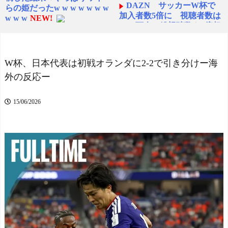
DAZN サッカーW杯で
らの姫だったw w w w w w w
加入者数5倍に 視聴者数は
w w w
NEW!
6700万人 総視聴数も4億超
【画像】俺たちの姫本田
え
NEW!
望結、久しぶりに画像を投
FC東京開幕戦でのDF長友
稿した結果→やっぱりワイ
佑都の“挨拶”、スポニチが
らの姫だったw w w w w w w
W杯、日本代表は初戦オランダに2-2で引き分けー海
ネタバレ報道
NEW!
w w w
NEW!
外の反応ー
海外「あるある！」日本
【画像】こんな感じのク
を旅行した外国人が患う新
ルマで車中泊旅したいよ
たな症状「日本後PTSD」に
な？？？
15/06/2026
NEW!
海外が大騒ぎ
中道改革連合、全国キャ
海外「なぜだろう！」日
ラバン開始も「で、お前
本が米国経済にトドメを刺
誰？」状態ｗｗｗｗｗ
さない本当の理由に海外が
NEW!
大騒ぎ
日本で12歳タイ人少女を
【ヤニねこ】座り方がス
働かせていた男の裁判に世
ラブ人すぎる【海外の反
界が騒然！←「求刑が軽す
応】
ぎる」（海外の反応）
スペイン代表、16年ぶり
NEW!
W杯優勝！フェラン・トー
海外「日本人ってズルい
レス決勝ゴールでアルゼン
よね(笑)」 日本の田舎の高
チンを延長戦の末に撃破！