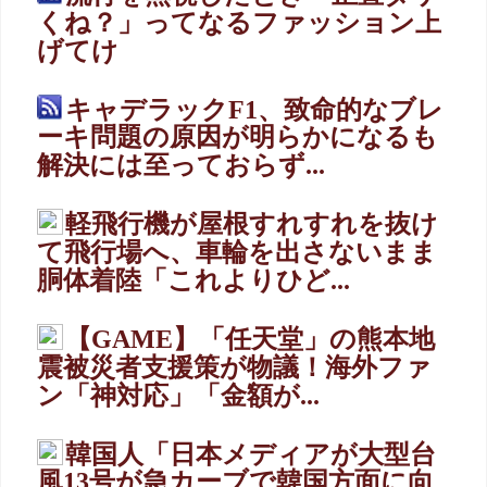
くね？」ってなるファッション上
げてけ
キャデラックF1、致命的なブレ
ーキ問題の原因が明らかになるも
解決には至っておらず...
軽飛行機が屋根すれすれを抜け
て飛行場へ、車輪を出さないまま
胴体着陸「これよりひど...
【GAME】「任天堂」の熊本地
震被災者支援策が物議！海外ファ
ン「神対応」「金額が...
韓国人「日本メディアが大型台
風13号が急カーブで韓国方面に向