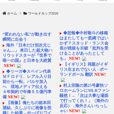
ホーム
>
ワールドカップ2026
◆悲報◆中村敬斗の移籍
“変われない私”が動き出す
はまたしても一筋縄ではい
瞬間に出会う
かず？スタッド・ランス会
海外「日本だけ別次元じ
長が残留を示唆「批判を受
ゃん…」 来日した超大物ハ
けることがあったとして
リウッドスターが『世界で
も」
NEW!
唯一の国』と日本を大絶賛
【イギリス】両親がイギ
NEW!
リス生まれでない人 - ポー
◆リーガ◆スペイン代表
ランドボール 翻訳
NEW!
ＭＦロドリ、レアル入り目
前から一転、バルサ加入
村上宗隆の第25号豪快ソ
へ 現地メディア伝える
ロホームランにMLBファン
４年契約で年俸５５億円準
騒然！←「次は大事な場面
備
NEW!
で打ってくれ！」（海外の
【画像】俺たちの姫本田
反応） - 海外さんいらっし
望結、久しぶりに画像を投
ゃい
NEW!
稿した結果→やっぱりワイ