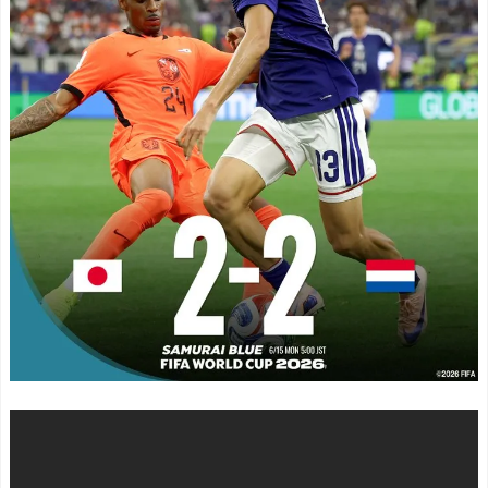
校の放課後がエモすぎると
主将ロドリが大会MVP（関
海外で大反響
NEW!
連まとめ）
みい山作者、みいちゃん
海外「面白い！」英雄の
でチー牛なのではという疑
凱旋試合で韓国人が見せた
惑が生まれるｗｗｗｗｗｗ
ユーモアを海外大絶賛！
ｗ
NEW!
（海外の反応）
外国人「俺達が見かけた
中国人「日本を代表する
ヤバすぎる髪型を集めてみ
飲み物は何？」 中国人
たｗｗｗｗ」
NEW!
「あの乳酸菌飲料！」「188
オランダ人「至宝を手に
4年から続くあれ！」
した」佐野航大、オランダ
海外「日本人は何者なん
王者PSVに電撃移籍！口頭
だ…」 日本の帰宅部の女子
合意報道で現地サポ騒然！
高生たちの本気に世界が驚
プレミアのファンは落胆
愕
【海外の反応】
NEW!
◆悲報◆マドリーFWロド
【ドイツ】ワークはハー
リゴ残留希望もアロンソ監
ドだよ【ポーランドボー
督はベンチ漬けへ「インド
ル】
NEW!
料理ばかり食ってるから
国立でのJリーグ開幕戦が
だ」by スペイン紙
史上最多6万3960人の観客
「また浅野の時の走り
数！地上波中継＆劇的な試
方」 リュディガー走法で6
合展開でSNSでも話題に