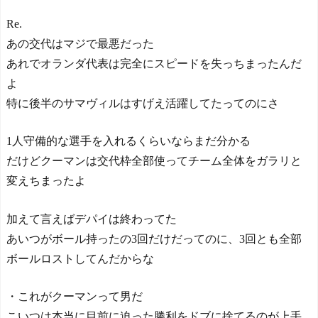
に1-0で勝利し、全勝で連覇
達成！ジャーメインのゴー
Re.
ルを守り切る！
あの交代はマジで最悪だった
The Show Must Go On: Co
あれでオランダ代表は完全にスピードを失っちまったんだ
ping with Success and Failure
in Showbiz
よ
【日本代表】ボーフム浅
特に後半のサマヴィルはすげえ活躍してたってのにさ
野が日本に重要な勝利をも
たらす！ドイツ紙
1人守備的な選手を入れるくらいならまだ分かる
海外サッカー、引退する
ような年齢のおっさんが無
だけどクーマンは交代枠全部使ってチーム全体をガラリと
双する
変えちまったよ
Powered by livedoor 相互RS
S
加えて言えばデパイは終わってた
あいつがボール持ったの3回だけだってのに、3回とも全部
ボールロストしてんだからな
・これがクーマンって男だ
こいつは本当に目前に迫った勝利をドブに捨てるのが上手