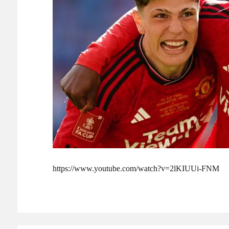
危険物乙4さん合格率30%の難関試験になる
NEW!
海外「史上最高のゲームだと思ってる。そのうえで誰
を選ぶ作品たち…
NEW!
警備ロボットの最適解は一輪走行かもしれない - カラ
韓国警察、大韓サッカー協会を家宅捜索 代表監督選考
海外「昨日の日本プロ野球 阪神・巨人戦の展開が劇的
日本人がアメリカで歴史的快挙！中国人「恐ろしすぎ
能なのか？」「サッカーで例えるなら…」【海外の反応
日本人がアメリカで歴史的快挙！中国人「恐ろしすぎ
能なのか？」「サッカーで例えるなら…」【海外の反応
【E-1選手権】日本、韓国に1-0で勝利し、全勝で連
守り切る！
The Show Must Go On: Coping with Success and Failure
【日本代表】ボーフム浅野が日本に重要な勝利をもた
海外サッカー、引退するような年齢のおっさんが無双
https://www.youtube.com/watch?v=2lKIUUi-FNM
Powered by livedoor 相互RSS