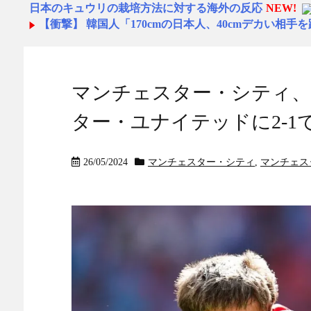
日本のキュウリの栽培方法に対する海外の反応
NEW!
【衝撃】 韓国人「170cmの日本人、40cmデカい相手
【画像】令和最新版の宇垣美里さん←こう言うのでい
と話題にw w w w w w w w w
NEW!
化石賞だの御高説を宣っていたヨーロッパ、自分が猛
なくダメージを受けてしまい……
NEW!
マンチェスター・シティ、
海外「日本旅行で捺してきたスタンプをクッションカ
った日本旅行の記念品のアイディアに対する海外の反応
ター・ユナイテッドに2-1
【絶望】イオンモール熊本爆発事故「本当のことを…
◆悲報◆夏の甲子園、今日も超絶ガララーガ
NEW!
【朗報】DAZNさん、サッカーW杯で加入者数5倍に 
26/05/2024
マンチェスター・シティ
,
マンチェス
数も4億超えｗｗｗｗｗ
NEW!
移民ベトナム女達の宅飲み、レベチｗｗｗｗｗｗｗｗ
ｗｗｗ
NEW!
【動画】自動ドアの仕組みを理解した富山のツバメが
物価高の日本で長打の列ができたセールに世界が騒然
れ！」（海外の反応） - 海外さんいらっしゃい
NEW!
物価高の日本で長打の列ができたセールに世界が騒然
れ！」（海外の反応） - 海外さんいらっしゃい
NEW!
大久保佳代子「休みの日はだいたい…」まさかの習慣