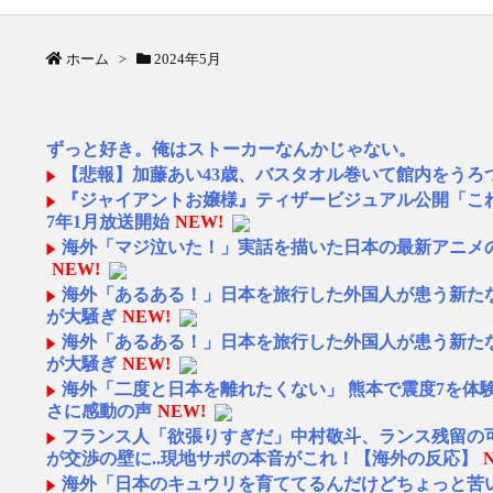
ホーム
>
2024年5月
ずっと好き。俺はストーカーなんかじゃない。
【悲報】加藤あい43歳、バスタオル巻いて館内をうろ
『ジャイアントお嬢様』ティザービジュアル公開「これ
7年1月放送開始
NEW!
海外「マジ泣いた！」実話を描いた日本の最新アニメ
NEW!
海外「あるある！」日本を旅行した外国人が患う新たな
が大騒ぎ
NEW!
海外「あるある！」日本を旅行した外国人が患う新たな
が大騒ぎ
NEW!
海外「二度と日本を離れたくない」 熊本で震度7を体
さに感動の声
NEW!
フランス人「欲張りすぎだ」中村敬斗、ランス残留の
が交渉の壁に..現地サポの本音がこれ！【海外の反応】
海外「日本のキュウリを育ててるんだけどちょっと苦