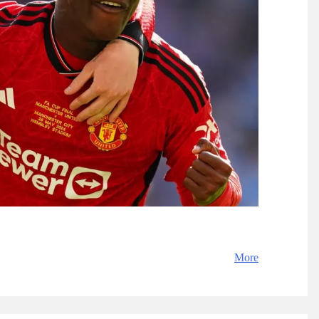
Powered by livedoor 相互RSS
にも勧めない」満点なのに人
パイア
NEW!
巡り
NEW!
過ぎた！」
る」「人間にこんなことが可
】
る」「人間にこんなことが可
】
覇達成！ジャーメインのゴールを
 in Showbiz
らす！ドイツ紙
する
More