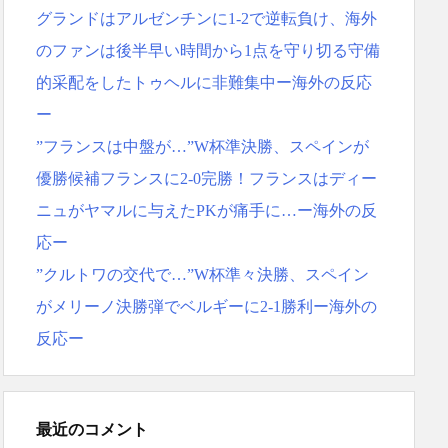
グランドはアルゼンチンに1-2で逆転負け、海外
のファンは後半早い時間から1点を守り切る守備
的采配をしたトゥヘルに非難集中ー海外の反応
ー
”フランスは中盤が…”W杯準決勝、スペインが
優勝候補フランスに2-0完勝！フランスはディー
ニュがヤマルに与えたPKが痛手に…ー海外の反
応ー
”クルトワの交代で…”W杯準々決勝、スペイン
がメリーノ決勝弾でベルギーに2-1勝利ー海外の
反応ー
最近のコメント