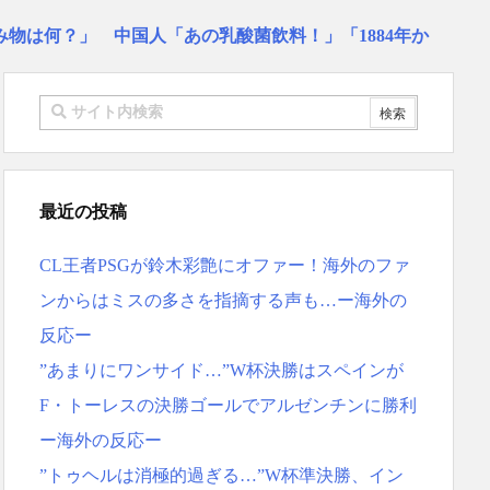
物は何？」 中国人「あの乳酸菌飲料！」「1884年か
…」 日本の帰宅部の女子高生たちの本気に世界が驚愕
リゴ残留希望もアロンソ監督はベンチ漬けへ「インド料理
スペイン紙
 リュディガー走法で60m超爆走、ピッチ横断話題「ちゃ
本を不買する韓国の矛盾に海外が大爆笑
最近の投稿
ーヘンがすごい-韓国製「こんなの見たことない!」「私の
応
CL王者PSGが鈴木彩艶にオファー！海外のファ
地震被害を受けても、次の日の朝には日常に戻っている
ンからはミスの多さを指摘する声も…ー海外の
ス大谷、満塁で勝負を避けられる 敬遠か四球か？！
反応ー
MF竹内涼に決定！副キャプテンはテセ・六反・河井の3
”あまりにワンサイド…”W杯決勝はスペインが
反応ｗｗｗｗｗｗｗｗｗｗｗｗｗ
F・トーレスの決勝ゴールでアルゼンチンに勝利
ー海外の反応ー
”トゥヘルは消極的過ぎる…”W杯準決勝、イン