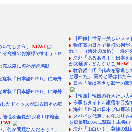
【画像】世界一美しいフッ
物価高の日本で長打の列が
ついてしまう。
NEW!
れ！」（海外の反応） - 海
ぞ究極のお嬢様ですわ」202
海外「あるある！」日本を
が大騒ぎ - どんぐりこ
NEW!
の完成度に海外が超感動
柱谷哲二氏「代表を辞退し
と思った」 闘将と呼ばれた
症状「日本語PTSD」に海外
日本「俺は有名な武士の家
症状「日本語PTSD」に海外
【韓国】韓国の行きたい大
今季もタイトル獲得を目指
験したドイツ人が語る日本の強
海外「昨日の日本プロ野球
スペイン代表、16年ぶり
可能性を会長が示唆！移籍金
を延長戦の末に撃破！主将ロ
NEW!
海外「面白い！」英雄の凱
い。何が問題なんだろう？」