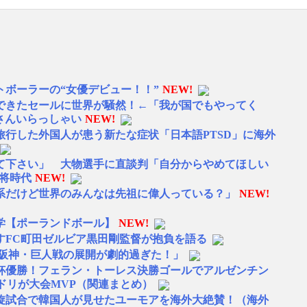
トボーラーの“女優デビュー！！”
NEW!
できたセールに世界が騒然！←「我が国でもやってく
外さんいらっしゃい
NEW!
旅行した外国人が患う新たな症状「日本語PTSD」に海外
て下さい」 大物選手に直談判「自分からやめてほしい
主将時代
NEW!
系だけど世界のみんなは先祖に偉人っている？」
NEW!
学【ポーランドボール】
NEW!
すFC町田ゼルビア黒田剛監督が抱負を語る
 阪神・巨人戦の展開が劇的過ぎた！」
W杯優勝！フェラン・トーレス決勝ゴールでアルゼンチン
ドリが大会MVP（関連まとめ）
旋試合で韓国人が見せたユーモアを海外大絶賛！（海外