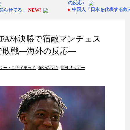
の反応）
中国人「日本を代表する飲み
を踊らせてる」
NEW!
ら続くあれ！」
いんだよが目一杯詰まってる
海外「日本人は何者なんだ
◆悲報◆マドリーFWロド
暑に襲われると為すすべべも
ばかり食ってるからだ」by 
FA杯決勝で宿敵マンチェス
「また浅野の時の走り方」
バーにしてみた！」一風変わ
んと速い」
NEW!
で敗戦―海外の反応―
海外「オチが多すぎ！」日
」遺族語る
NEW!
仰天！驚きの23層バウムク
人生の目的が完成」海外の反
視聴者数は6700万人 総視聴
ター・ユナイテッド
,
海外の反応
,
海外サッカー
【韓国の反応】「M6.1の
国」
ｗｗｗｗｗｗｗｗｗｗｗｗｗ
【海外の反応】 エンゼル
今シーズンのキャプテンは
賢い。
NEW!
名に
！←「我が国でもやってく
日本の国宝を見た韓国人の
！←「我が国でもやってく
を暴露ｗｗｗ
NEW!