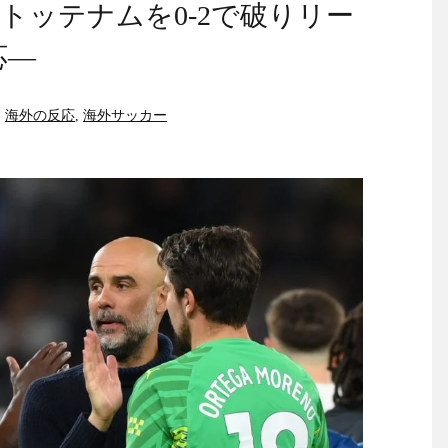
トッテナムを0-2で破りリー
応―
,
海外の反応
,
海外サッカー