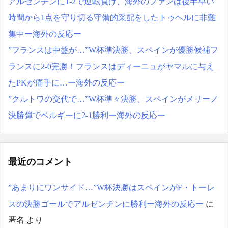
アルゼンチンに1-2で逆転負け、海外のファンは後半早い
時間から1点を守り切る守備的采配をしたトゥヘルに非難
集中ー海外の反応ー
”フランスは中盤が…”W杯準決勝、スペインが優勝候補フ
ランスに2-0完勝！フランスはディーニュがヤマルに与え
たPKが痛手に…ー海外の反応ー
”クルトワの交代で…”W杯準々決勝、スペインがメリーノ
決勝弾でベルギーに2-1勝利ー海外の反応ー
最近のコメント
”あまりにワンサイド…”W杯決勝はスペインがF・トーレ
スの決勝ゴールでアルゼンチンに勝利ー海外の反応ー
に
匿名
より