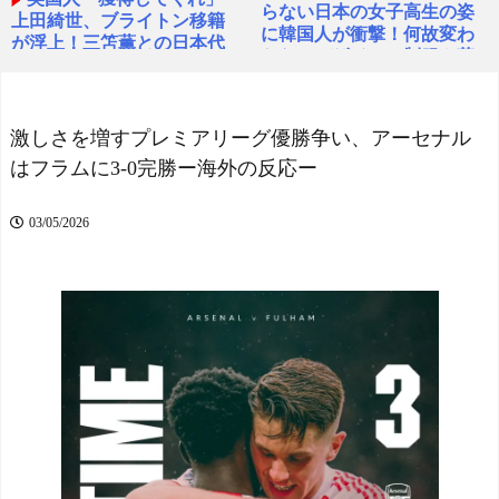
らない日本の女子高生の姿
上田綺世、ブライトン移籍
に韓国人が衝撃！何故変わ
が浮上！三笘薫との日本代
らないデザインの制服や革
表ホットライン実現!?現地
靴を着用し続けるのか？」 -
サポ大興奮！「勘弁してく
世界の憂鬱
NEW!
れ」と危惧される懸念点と
【J2第1節 大分×湘南】湘
は!?【海外の反応】
NEW!
激しさを増すプレミアリーグ優勝争い、アーセナル
南が5年ぶりの大分戦を勝利
はフラムに3-0完勝ー海外の反応ー
し開幕白星発進！コーナー
海外「アメリカが戦争し
キックから山田寛人がボレ
ている理由はこれだな。ア
ーで決勝点
NEW!
メリカが世界最大のエネル
03/05/2026
中国人「フランスで感じ
ギー輸出国となる」
NEW!
た日本への強烈なフィルタ
ー」 中国人「フランスと
【群馬】デカいNinja乗り
日本は両想い」「中国人と
さん、後方確認しない軽四
分かると空気が凍りつく」
に当てられてしまう。
NEW!
NEW!
海外「さすが日本！」日
【衝撃】 韓国人「箱根駅
本とドイツの仕事効率の差
伝、走りながら乾杯して
が分かる数字に海外が大騒
た」
NEW!
ぎ
NEW!
【画像】レベチ過ぎるギ
【ヤニねこ】座り方がス
ャルさん、とんでもない格
ラブ人すぎる【海外の反