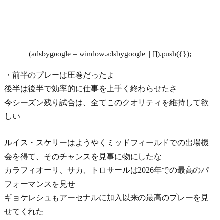
NEW!
今シーズンのキャプテン
【悲報】盆踊り「楽し
はMF竹内涼に決定！副キャ
い！夏を感じる！」→近隣
プテンはテセ・六反・河井
住民「うるさい」→開催場
の3名に
所半減
NEW!
(adsbygoogle = window.adsbygoogle || []).push({});
日本の国宝を見た韓国人
海外「日本で外国人が逮
の反応ｗｗｗｗｗｗｗｗｗ
捕された場合ほとんど起訴
・前半のプレーは圧巻だったよ
ｗｗｗｗ
されない理由」
NEW!
後半は後半で効率的に仕事を上手く終わらせたさ
『これをしたら明確に体
重が増えた』ってこと挙げ
今シーズン残り試合は、全てこのクオリティを維持して欲
てけwwwwwwwww
NEW!
しい
Powered by livedoor 相互RS
２０１９年夏に家族に捨
S
てられたワイ、いよいよ明
ルイス・スケリーはようやくミッドフィールドでの出場機
日手土産の２００万円を持
会を得て、そのチャンスを見事に物にしたな
って帰宅する
NEW!
カラフィオーリ、サカ、トロサールは2026年での最高のパ
【悲報】三浦知良59歳、
現役の葛藤を明かす「僕を
フォーマンスを見せ
笑う人もいる」
NEW!
ギョケレシュもアーセナルに加入以来の最高のプレーを見
【世界】アルティメッ
せてくれた
ト・エアストライク - ポー