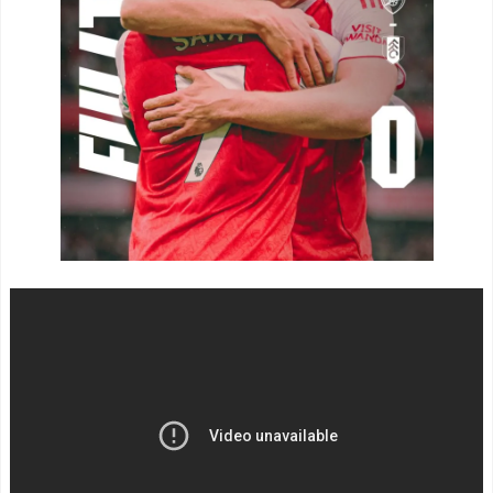
好を披露してしまうw w w w
応】
w w w
NEW!
スペイン代表、16年ぶり
【画像】美人インフルエ
W杯優勝！フェラン・トー
ンサーさん「20歳でアルフ
レス決勝ゴールでアルゼン
ァード一括で買えちゃう私
チンを延長戦の末に撃破！
って素敵」←これってガチ
主将ロドリが大会MVP（関
なん？それともネタなん？w
連まとめ）
w w w w w w w w
NEW!
海外「面白い！」英雄の
佐々木朗希のグローブの
凱旋試合で韓国人が見せた
大きさがやっぱりおかしい
ユーモアを海外大絶賛！
とMLBファン騒然！←「ど
（海外の反応）
んどん大きくなっている」
中国人「日本を代表する
（海外の反応） - 海外の反
飲み物は何？」 中国人
応スポーツ
NEW!
「あの乳酸菌飲料！」「188
佐々木朗希のグローブの
4年から続くあれ！」
大きさがやっぱりおかしい
海外「日本人は何者なん
とMLBファン騒然！←「ど
だ…」 日本の帰宅部の女子
んどん大きくなっている」
高生たちの本気に世界が驚
（海外の反応） - 海外の反
愕
応スポーツ
NEW!
◆悲報◆マドリーFWロド
外国人「親子丼という日
リゴ残留希望もアロンソ監
本の料理の直訳を知ってし