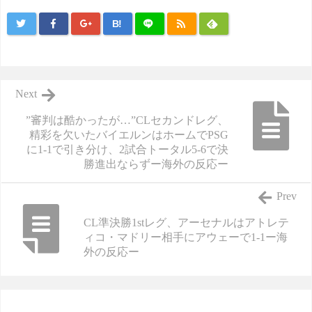
B!
Next
”審判は酷かったが…”CLセカンドレグ、
精彩を欠いたバイエルンはホームでPSG
に1-1で引き分け、2試合トータル5-6で決
勝進出ならずー海外の反応ー
Prev
CL準決勝1stレグ、アーセナルはアトレテ
ィコ・マドリー相手にアウェーで1-1ー海
外の反応ー