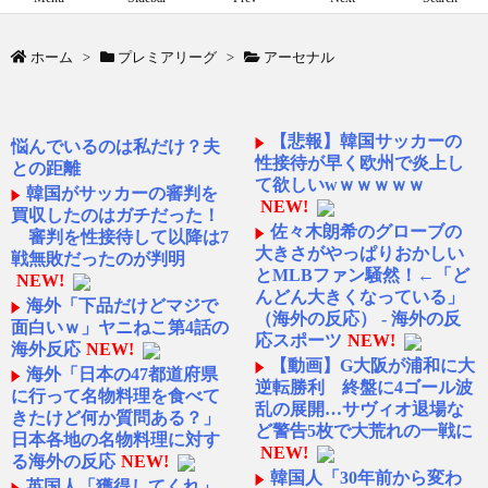
ホーム
>
プレミアリーグ
>
アーセナル
【悲報】韓国サッカーの
悩んでいるのは私だけ？夫
性接待が早く欧州で炎上し
との距離
て欲しいwｗｗｗｗｗ
韓国がサッカーの審判を
NEW!
買収したのはガチだった！
佐々木朗希のグローブの
審判を性接待して以降は7
大きさがやっぱりおかしい
戦無敗だったのが判明
とMLBファン騒然！←「ど
NEW!
んどん大きくなっている」
海外「下品だけどマジで
（海外の反応） - 海外の反
面白いｗ」ヤニねこ第4話の
応スポーツ
NEW!
海外反応
NEW!
【動画】G大阪が浦和に大
海外「日本の47都道府県
逆転勝利 終盤に4ゴール波
に行って名物料理を食べて
乱の展開…サヴィオ退場な
きたけど何か質問ある？」
ど警告5枚で大荒れの一戦に
日本各地の名物料理に対す
NEW!
る海外の反応
NEW!
韓国人「30年前から変わ
英国人「獲得してくれ」