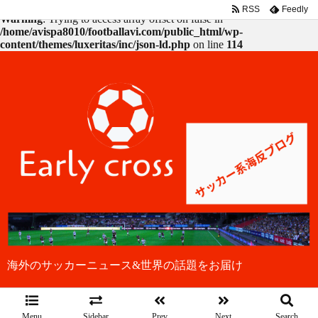
RSS
Feedly
Warning
: Trying to access array offset on false in
/home/avispa8010/footballavi.com/public_html/wp-
content/themes/luxeritas/inc/json-ld.php
on line
114
海外のサッカーニュース&世界の話題をお届け
Menu
Sidebar
Prev
Next
Search