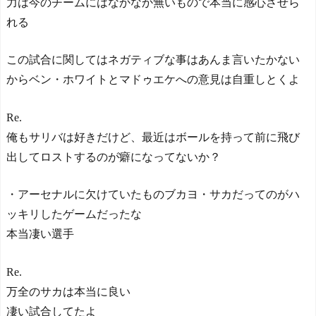
力は今のチームにはなかなか無いもので本当に感心させら
達成！ジャーメインのゴー
ルを守り切る！
れる
The Show Must Go On: Co
ping with Success and Failure
この試合に関してはネガティブな事はあんま言いたかない
in Showbiz
からベン・ホワイトとマドゥエケへの意見は自重しとくよ
【日本代表】ボーフム浅
野が日本に重要な勝利をも
たらす！ドイツ紙
Re.
海外サッカー、引退する
俺もサリバは好きだけど、最近はボールを持って前に飛び
ような年齢のおっさんが無
双する
出してロストするのが癖になってないか？
Powered by livedoor 相互RS
S
・アーセナルに欠けていたものブカヨ・サカだってのがハ
ッキリしたゲームだったな
本当凄い選手
Re.
万全のサカは本当に良い
凄い試合してたよ