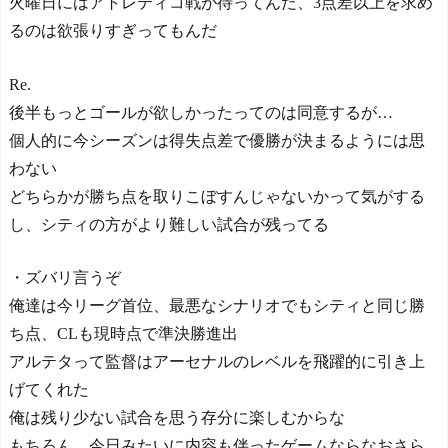
火曜日にはアトレティコ戦が待ってんだ、3点差以上を求め
るのは欲張りすぎってもんだ
Re.
後半もっとゴールが欲しかったってのは同意するが…
個人的に今シーズンは得失点差で優勝が決まるようには思
わない
どちらかが勝ち点を取りこぼすんじゃないかって気がする
し、シティの方がより難しい試合が残ってる
・ズバリ言うぞ
俺達は今リーグ首位、最悪なシナリオでもシティと同じ勝
ち点、CLも現時点で準決勝進出
アルテタって監督はアーセナルのレベルを飛躍的に引き上
げてくれた
俺は残り少ない試合を思う存分に楽しむからな
もちろん、今日みたいに内容も伴ったゲームならなおさら