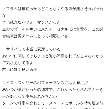
ランドボール 翻訳
NEW!
・フラムは最初っからどことなくやる気が無さそうだった
◆残当◆性接待で韓国サ
な
ッカーのイメージが墜落
NEW!
本当残念なパフォーマンスだった
【ヤニねこ】座り方がス
全力でゴールを奪いに来たアーセナルには賞賛を、この試
ラブ人すぎる【海外の反
合結果は両チームにとって相応しいさ
応】
日本人がアメリカで歴史
的快挙！中国人「恐ろしす
・サリバって本当に安定している
ぎる」「人間にこんなこと
あいつに関してはちょっと過小評価されてんじゃないかっ
が可能なのか？」「サッカ
ーで例えるなら…」【海外
て気さえしてるよ
の反応】
本当に凄く良い選手
日本人がアメリカで歴史
的快挙！中国人「恐ろしす
ぎる」「人間にこんなこと
ルイス・スケリーのパフォーマンスにも大満足だ
が可能なのか？」「サッカ
あいつがまだたったの19才で、これからたくさん学ぶべき
ーで例えるなら…」【海外
事があるって事を忘れがちだが
の反応】
【E-1選手権】日本、韓国
ターンで相手を交わして、スペースにボールを持ち運ぶ能
に1-0で勝利し、全勝で連覇