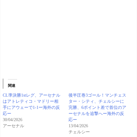
関連
CL準決勝1stレグ、アーセナル
後半圧巻3ゴール！マンチェス
はアトレティコ・マドリー相
ター・シティ、チェルシーに
手にアウェーで1-1ー海外の反
完勝、6ポイント差で首位のア
応ー
ーセナルを追撃へー海外の反
30/04/2026
応ー
アーセナル
13/04/2026
チェルシー