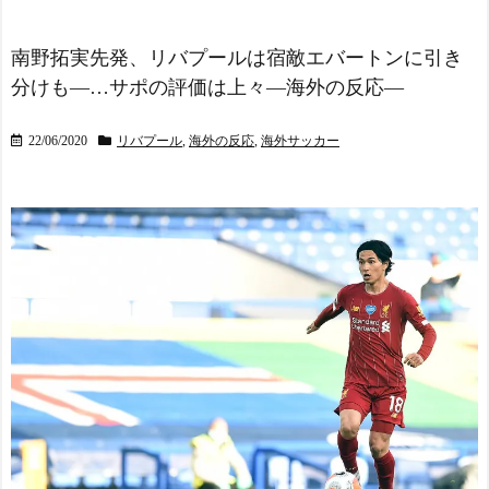
海外「日本のパチンコ企
が独占報道
NEW!
業が過去10年間で半分とな
日本代表DF冨安健洋の英
る。日本にとって良いこと
南野拓実先発、リバプールは宿敵エバートンに引き
プレミア・クリスタルパレ
だな」
NEW!
分けも―…サポの評価は上々―海外の反応―
ス加入が正式決定 鎌田大
海外「日本だけ別次元じ
地とチームメイトに
ゃん…」 来日した超大物ハ
海外「あるある！」日本
22/06/2020
リバプール
,
海外の反応
,
海外サッカー
リウッドスターが『世界で
を旅行した外国人が患う新
唯一の国』と日本を大絶賛
たな症状「日本後PTSD」に
NEW!
海外が大騒ぎ
【高校野球】甲子園 初
海外「なぜだろう！」日
ジャッジの女性審判・佐藤
本が米国経済にトドメを刺
加奈さん、自ら判定覆した
さない本当の理由に海外が
プレーを謝罪 ｢苦いデビュー
大騒ぎ
戦に…｣
NEW!
【ヤニねこ】座り方がス
◆Gif小ネタ◆敗戦も横浜
ラブ人すぎる【海外の反
Fマリノスの16才三井寺眞が
応】
1G2起点！1起点目のトラッ
スペイン代表、16年ぶり
プがウマすぎると話題に！
W杯優勝！フェラン・トー
NEW!
レス決勝ゴールでアルゼン
外国人「アジア杯で優勝
チンを延長戦の末に撃破！
するんだ」日本代表、W杯
主将ロドリが大会MVP（関
ポット1入りに現実味!?2030