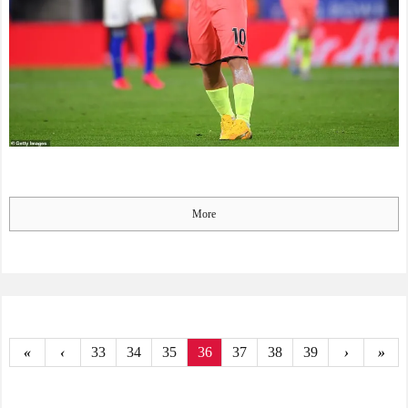
More
«
‹
33
34
35
36
37
38
39
›
»