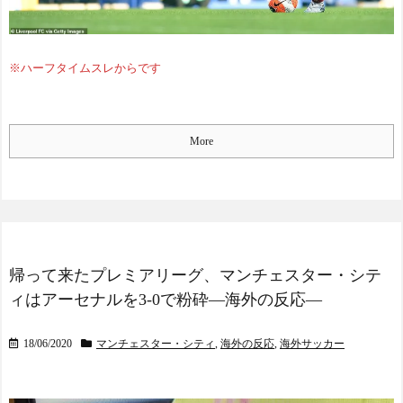
連まとめ）
大会で出場枠「64」なら追
海外「面白い！」英雄の
い風に！アメリカ人もポッ
凱旋試合で韓国人が見せた
ト1争いに熱視線！【海外の
ユーモアを海外大絶賛！
反応】
NEW!
※ハーフタイムスレからです
（海外の反応）
韓国人「日本メディアが2
中国人「日本を代表する
002年ワールドカップ韓国準
飲み物は何？」 中国人
決勝も調査すべきと主
「あの乳酸菌飲料！」「188
張！」→「英国メディアも
More
4年から続くあれ！」
一斉に指摘‥」
NEW!
海外「日本人は何者なん
美容院ってオッサンがい
だ…」 日本の帰宅部の女子
きなり行っても大丈夫な
高生たちの本気に世界が驚
ん？
NEW!
愕
韓国人「“韓国サッカ
◆悲報◆マドリーFWロド
ー”性接待の試合結果をご覧
リゴ残留希望もアロンソ監
ください」→「マッサージ
帰って来たプレミアリーグ、マンチェスター・シテ
督はベンチ漬けへ「インド
効果は間違いないねｗ」
ィはアーセナルを3-0で粉砕―海外の反応―
料理ばかり食ってるから
「これが本当のベッドサッ
だ」by スペイン紙
カーだ」
NEW!
「また浅野の時の走り
18/06/2020
マンチェスター・シティ
,
海外の反応
,
海外サッカー
韓国人「“韓国サッカ
方」 リュディガー走法で6
ー”性接待の試合結果をご覧
0m超爆走、ピッチ横断話題
ください」→「マッサージ
「ちゃんと速い」
効果は間違いないねｗ」