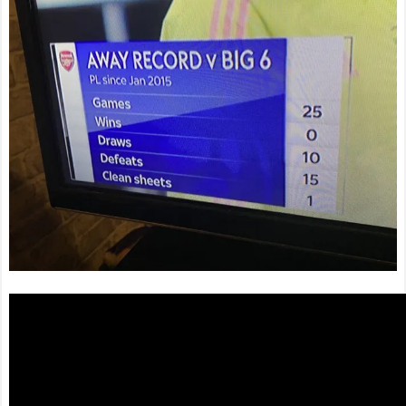
海外「オチが多すぎ！」
「これが本当のベッドサッ
日本を不買する韓国の矛盾
カーだ」 - お隣速報
NEW!
に海外が大爆笑
仰天！驚きの23層バウム
佐藤二朗、妻とのハグを
クーヘンがすごい-韓国製
報告「文〇砲より遥かに威
「こんなの見たことない!」
力は弱いが、僕のノロケ砲
「私の人生の目的が完成」
をお見舞いする」
NEW!
海外の反応
外国人「アジア杯で優勝
【韓国の反応】「M6.1の
するんだ」日本代表、W杯
地震被害を受けても、次の
ポット1入りに現実味!?2030
日の朝には日常に戻ってい
大会で出場枠「64」なら追
る国」
い風に！アメリカ人もポッ
ト1争いに熱視線！【海外の
【海外の反応】 エンゼル
反応】
NEW!
ス大谷、満塁で勝負を避け
られる 敬遠か四球か？！
【海外の反応】外野手二
人がホームランを珍アシス
ト！打ったロナルド・アク
今シーズンのキャプテン
ーニャJrも困惑！【MLB】
はMF竹内涼に決定！副キャ
- ボールパーク速報
NEW!
プテンはテセ・六反・河井
の3名に
外野手二人がホームラン
日本の国宝を見た韓国人