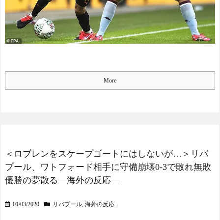
More
＜ロブレンをスケープゴートにはしないが…＞リバ
プール、ワトフォード相手に守備崩壊0-3で敗れ無敗
優勝の夢散る―海外の反応―
01/03/2020
リバプール
,
海外の反応