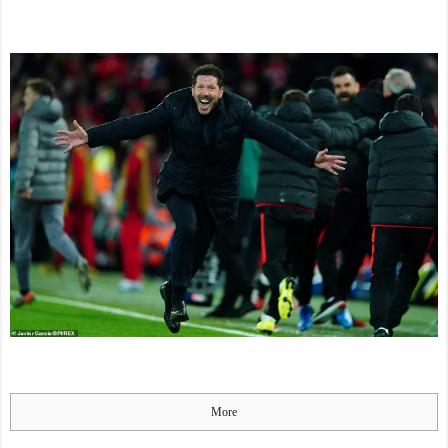
プがウマすぎると話題に！
NEW!
【世界】ベストオブザベ
スト - ポーランドボール 翻
訳
NEW!
本田圭佑さん、韓国代表
監督待望論が沸騰「面白い
試みや」
NEW!
仕事辞めた時ってどんな
気分だった？
NEW!
【ヤニねこ】座り方がス
ラブ人すぎる【海外の反
応】
日本人がアメリカで歴史
的快挙！中国人「恐ろしす
ぎる」「人間にこんなこと
が可能なのか？」「サッカ
ーで例えるなら…」【海外
の反応】
日本人がアメリカで歴史
More
的快挙！中国人「恐ろしす
ぎる」「人間にこんなこと