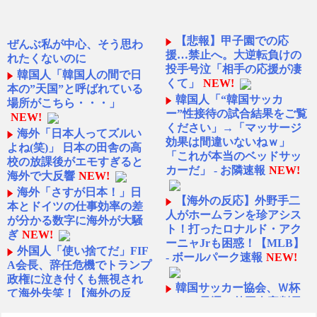
【悲報】甲子園での応
ぜんぶ私が中心、そう思わ
援…禁止へ。大逆転負けの
れたくないのに
投手号泣「相手の応援が凄
韓国人「韓国人の間で日
くて」
NEW!
本の”天国”と呼ばれている
韓国人「“韓国サッカ
場所がこちら・・・」
ー”性接待の試合結果をご覧
NEW!
ください」→「マッサージ
海外「日本人ってズルい
効果は間違いないねｗ」
よね(笑)」 日本の田舎の高
「これが本当のベッドサッ
校の放課後がエモすぎると
カーだ」 - お隣速報
NEW!
海外で大反響
NEW!
海外「さすが日本！」日
【海外の反応】外野手二
本とドイツの仕事効率の差
人がホームランを珍アシス
が分かる数字に海外が大騒
ト！打ったロナルド・アク
ぎ
NEW!
ーニャJrも困惑！【MLB】
外国人「使い捨てだ」FIF
- ボールパーク速報
NEW!
A会長、辞任危機でトランプ
政権に泣き付くも無視され
韓国サッカー協会、Ｗ杯
て海外失笑！【海外の反
アジア予選で外国人審判員
応】
NEW!
に性的接待か…韓国放送局