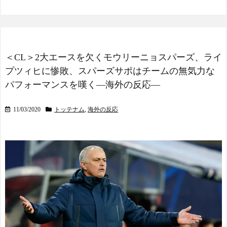
が可能なのか？」「サッカ
ーで例えるなら…」【海外
の反応】
【E-1選手権】日本、韓国
に1-0で勝利し、全勝で連覇
＜CL＞2大エースを欠くモウリーニョスパーズ、ライ
達成！ジャーメインのゴー
ルを守り切る！
プツィヒに惨敗、スパーズサポはチームの無気力な
The Show Must Go On: Co
パフォーマンスを嘆く―海外の反応―
ping with Success and Failure
in Showbiz
11/03/2020
トッテナム
,
海外の反応
【日本代表】ボーフム浅
野が日本に重要な勝利をも
たらす！ドイツ紙
海外サッカー、引退する
ような年齢のおっさんが無
双する
Powered by livedoor 相互RS
S