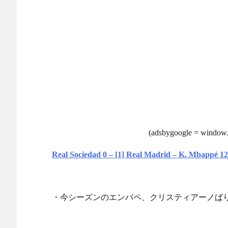
(adsbygoogle = window.a
Real Sociedad 0 – [1] Real Madrid – K. Mbappé 12
・今シーズンのエンバペ、クリスティアーノば