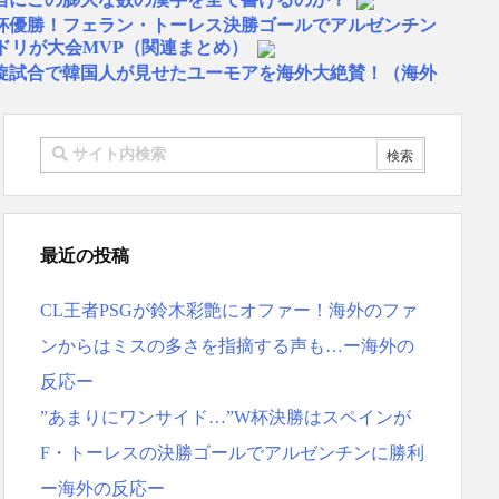
W杯優勝！フェラン・トーレス決勝ゴールでアルゼンチン
ドリが大会MVP（関連まとめ）
旋試合で韓国人が見せたユーモアを海外大絶賛！（海外
物は何？」 中国人「あの乳酸菌飲料！」「1884年か
…」 日本の帰宅部の女子高生たちの本気に世界が驚愕
リゴ残留希望もアロンソ監督はベンチ漬けへ「インド料理
スペイン紙
 リュディガー走法で60m超爆走、ピッチ横断話題「ちゃ
最近の投稿
本を不買する韓国の矛盾に海外が大爆笑
CL王者PSGが鈴木彩艶にオファー！海外のファ
ーヘンがすごい-韓国製「こんなの見たことない!」「私の
応
ンからはミスの多さを指摘する声も…ー海外の
地震被害を受けても、次の日の朝には日常に戻っている
反応ー
ス大谷、満塁で勝負を避けられる 敬遠か四球か？！
”あまりにワンサイド…”W杯決勝はスペインが
MF竹内涼に決定！副キャプテンはテセ・六反・河井の3
F・トーレスの決勝ゴールでアルゼンチンに勝利
反応ｗｗｗｗｗｗｗｗｗｗｗｗｗ
ー海外の反応ー