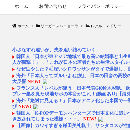
ホーム
お問い合わせ
プライバシーポリシー
ホーム
>
リーガエスパニョーラ
>
レアル・マドリー
小さなすれ違いが、夫を追い詰めていく
韓国人「日本が東アジア地域で最も高い結婚率と出生
人が衝撃！」→「これが日本の若者たちの生活スタイル
なぜ生やした？毛深いクロワッサンがタイで爆誕し、
海外「日本人ってズルいよね(笑)」 日本の田舎の高
大反響
NEW!
フランス人「レベルが違う」日本代表GK鈴木彩艶、欧州
プレー集を見た現地サポの本音がこれ！(動画あり)【海
海外「絶対に見える！」日本がアニメ化した米国で一番
び
NEW!
韓国人「K-POPデーモンハンターズで日本文化に追
き放されてしまった模様・・・」
NEW!
【画像】カワイすぎる鎌田美礼棋士、サンタコスが性