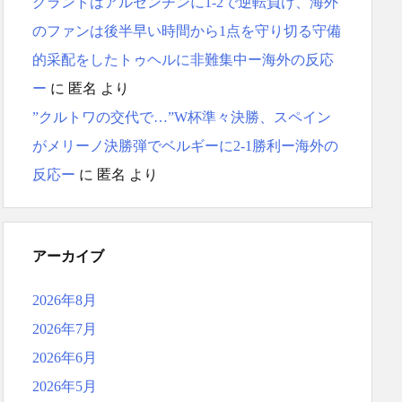
グランドはアルゼンチンに1-2で逆転負け、海外
のファンは後半早い時間から1点を守り切る守備
的采配をしたトゥヘルに非難集中ー海外の反応
ー
に
匿名
より
”クルトワの交代で…”W杯準々決勝、スペイン
がメリーノ決勝弾でベルギーに2-1勝利ー海外の
反応ー
に
匿名
より
アーカイブ
2026年8月
2026年7月
2026年6月
2026年5月