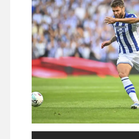
海外「お前が言うな！」FIFA会長を批判した元名選
反応） - ワールドサッカーファン 海外の反応
NEW!
海外「日本にはこんな特殊な標識があるんだけど皆は
めちゃくちゃ可愛いｗｗ」【海外の反応】
NEW!
ドラマとかの帰国子女が「会話にちょくちょく英語を
ｗｗｗｗ
NEW!
超高校級と注目された19歳怪物FWの現在...
【海外の反応】日本人は本当にこの膨大な数の漢字を
日本人がアメリカで歴史的快挙！中国人「恐ろしすぎ
能なのか？」「サッカーで例えるなら…」【海外の反応
日本人がアメリカで歴史的快挙！中国人「恐ろしすぎ
能なのか？」「サッカーで例えるなら…」【海外の反応
【E-1選手権】日本、韓国に1-0で勝利し、全勝で連
守り切る！
The Show Must Go On: Coping with Success and Failure
【日本代表】ボーフム浅野が日本に重要な勝利をもた
海外サッカー、引退するような年齢のおっさんが無双
Powered by livedoor 相互RSS