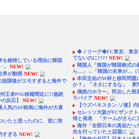
◆Ｊリーグ◆FC東京、東京
てないのに????
NEW!
率を維持している理由に韓国
韓国人「韓国が韓国株式の
‥」
NEW!
ら…」→「韓国の未来が…（ﾌﾞ
世界が動揺
NEW!
本田圭佑のW杯と移民問題
校の放課後がエモすぎると海外で
か？」「ネタにするな」 釈
偶然のホラー。民泊した部屋
王者PSG移籍間近に!?超絶
ラパイア
NEW!
外の反応】
NEW!
【ウズベキスタン-ソ連】
人気のSF映画に海外が大喜
セレッソ大阪がFCザンク
得と発表 「チームがさらに
いついたと思ったのに、逆に突
海外「全部日本の真似だった
先を行っていたと話題に
的すぎる
NEW!
【海外の反応】日本人は本