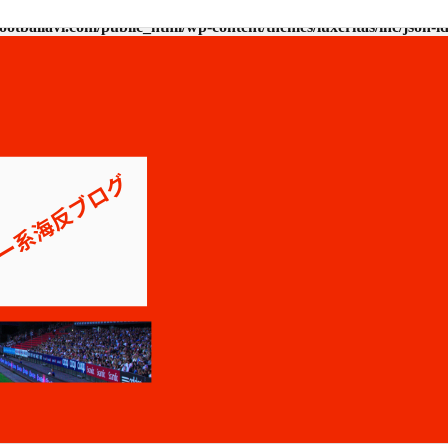
ootballavi.com/public_html/wp-content/themes/luxeritas/inc/json-l