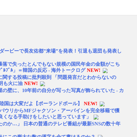
ダービーで長友佑都”来場”を発表！引退も退団も発表し
暴落で失ったとんでもない規模の国民年金の金額がこち
ﾙﾌﾞﾙ」＝韓国の反応 - 海外トークログ
NEW!
に関する投稿に批判殺到 「問題発言だとわからないの
明も火に油
NEW!
の壁に、10年前の自分が写った写真が飾られていた - カ
内陸国は大変だよ【ポーランドボール】
NEW!
トパウリからMFジャクソン・アーバインを完全移籍で獲
良くなる手助けをしたいと思っています」
のか…」 日本の普通のテレビ番組が最新SNSの数十年
当にこの膨大な数の漢字を全て書けるのか？