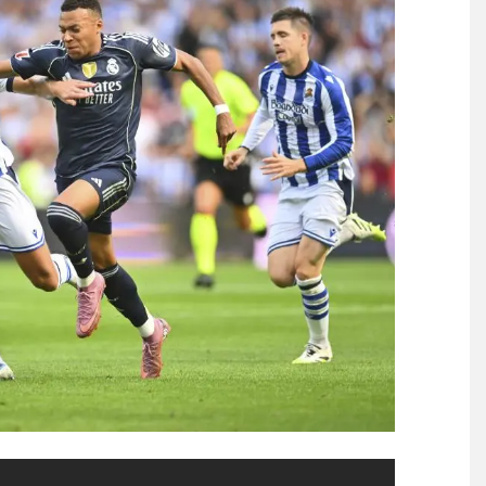
手に海外から猛反発！（海外の
見たことある？」→「何これ
Powered by livedoor 相互RSS
挟む」の、ガチだったｗｗｗ
全て書けるのか？
る」「人間にこんなことが可
】
る」「人間にこんなことが可
】
覇達成！ジャーメインのゴールを
 in Showbiz
らす！ドイツ紙
する