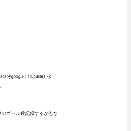
dsbygoogle || []).push({});
′
りのゴール数記録するかもな