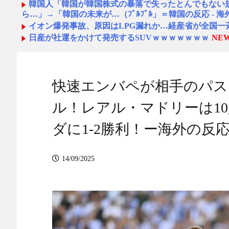
韓国人「韓国が韓国株式の暴落で失ったとんでもない
ら…」→「韓国の未来が…（ﾌﾞﾙﾌﾞﾙ」＝韓国の反応 - 
イオン爆発事故、原因はLPG漏れか…経産省が全国一
日産が社運をかけて発売するSUVｗｗｗｗｗｗｗ
NEW
韓国人「日本には韓国みたいなドラッグストアがない
くて仕方がないんだそうです」
NEW!
本田圭佑のW杯と移民問題に関する投稿に批判殺到 「
か？」「ネタにするな」 釈明も火に油
NEW!
快速エンバペが相手のパス
外国人「差別されるぞ」日本人、ついにレンジャーズ
へ！クラブ間合意報道で現地セルティックサポが警鐘！
ル！レアル・マドリーは1
サッカーのシュート速度の世界ランキングがコチラww
ダに1-2勝利！ー海外の反
【朗報】冨安健洋さん…もしパレスで大きな故障が無
ィカルが悪かったことがハッキリする件ｗｗｗｗ
NEW!
【悲報】韓国さん、冨安健洋のパレス移籍にめっちゃ
14/09/2025
偶然のホラー。民泊した部屋の壁に、10年前の自分が
NEW!
偶然のホラー。民泊した部屋の壁に、10年前の自分が写
ラパイア
NEW!
【勝利の女神:NIKKE】Hanabee「ドロシー – ルナ
プレッスン」「アルカナ：フォーチュンメイト」【フィ
【画像】板野友美(32)さん、想像以上にデカい乳をして