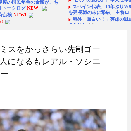
規模の国民年金の金額がこち
スペイン代表、16年ぶり
海外トークログ
NEW!
を延長戦の末に撃破！主将ロ
斉点検
NEW!
海外「面白い！」英雄の凱
!
の反応）
ので韓国が羨ましくて羨まし
中国人「日本を代表する飲み
ら続くあれ！」
問題発言だとわからないの
海外「日本人は何者なんだ
ミスをかっさらい先制ゴー
◆悲報◆マドリーFWロド
移籍！横田大祐が完全移籍
ばかり食ってるからだ」by 
【海外の反応】
NEW!
0人になるもレアル・ソシエ
「また浅野の時の走り方」
wwww
NEW!
んと速い」
応ー
かったら、アーセナルのメデ
海外「オチが多すぎ！」日
仰天！驚きの23層バウムク
焦るｗｗｗｗｗｗ
NEW!
人生の目的が完成」海外の反
写った写真が飾られていた
【韓国の反応】「M6.1の
国」
った写真が飾られていた - カ
【海外の反応】 エンゼル
今シーズンのキャプテンは
ーライト」「プリバティ – シャー
名に
ギュア化決定】
NEW!
日本の国宝を見た韓国人の
しまうwww
NEW!