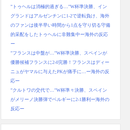
”トゥヘルは消極的過ぎる…”W杯準決勝、イン
グランドはアルゼンチンに1-2で逆転負け、海外
のファンは後半早い時間から1点を守り切る守備
的采配をしたトゥヘルに非難集中ー海外の反応
ー
”フランスは中盤が…”W杯準決勝、スペインが
優勝候補フランスに2-0完勝！フランスはディー
ニュがヤマルに与えたPKが痛手に…ー海外の反
応ー
”クルトワの交代で…”W杯準々決勝、スペイン
がメリーノ決勝弾でベルギーに2-1勝利ー海外の
反応ー