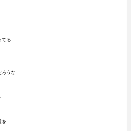
ってる
だろうな
ト
賛を