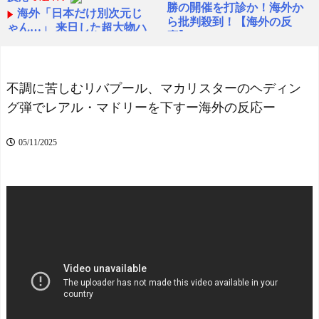
勝の開催を打診か！海外か
海外「日本だけ別次元じ
ら批判殺到！【海外の反
ゃん…」 来日した超大物ハ
応】 - NO FOOTY NO LIFE
リウッドスターが『世界で
NEW!
唯一の国』と日本を大絶賛
【J2第1節 札幌×徳島】札
NEW!
幌がホームでの開幕戦を制
北川景子39歳、右バスト
不調に苦しむリバプール、マカリスターのヘディン
し5年ぶり白星発進！新加入
トップに衝撃密着写真にネ
グ弾でレアル・マドリーを下すー海外の反応ー
のペイショットが1G1Aの活
ット騒然！
NEW!
躍
NEW!
【海外の反応】後進国で
村上宗隆 25号特大ホーム
05/11/2025
生きるのが辛いなんてあり
ラン！日本人選手新人最多H
得なかった…
NEW!
R記録で単独トップに 海外
外国人「なぜ未だに日本
の反応
NEW!
に移住したがる若者が多い
海外「なぜだろう！」日
んだ？私に見えない何かが
本が米国経済にトドメを刺
見えているのか？」
NEW!
さない本当の理由に海外が
大騒ぎ
【悲報】ワイ、半導体で
【ヤニねこ】座り方がス
破産寸前ｗｗｗｗｗｗｗｗ
ラブ人すぎる【海外の反
ｗｗ
NEW!
応】
【悲報】ワイ、半導体で
スペイン代表、16年ぶり
破産寸前ｗｗｗｗｗｗｗｗ
W杯優勝！フェラン・トー