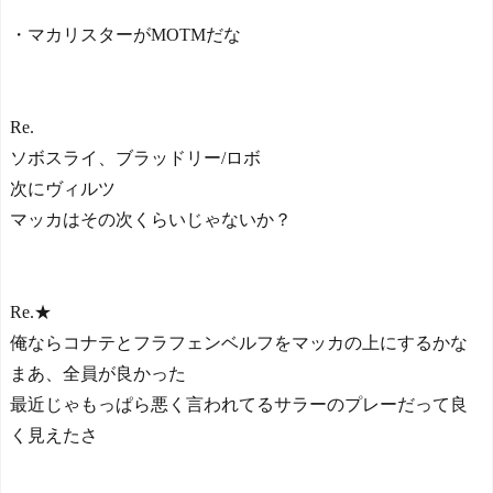
初の日本代表で感情爆発
「使わないんだったら呼ぶ
・マカリスターがMOTMだな
な！」 涙ながらに訴え「俺
を何で選んだんだ？」スト
ライカーの意地
NEW!
【ヤニねこ】座り方がス
Re.
ラブ人すぎる【海外の反
ソボスライ、ブラッドリー/ロボ
応】
次にヴィルツ
日本人がアメリカで歴史
的快挙！中国人「恐ろしす
マッカはその次くらいじゃないか？
ぎる」「人間にこんなこと
が可能なのか？」「サッカ
ーで例えるなら…」【海外
の反応】
Re.★
日本人がアメリカで歴史
俺ならコナテとフラフェンベルフをマッカの上にするかな
的快挙！中国人「恐ろしす
ぎる」「人間にこんなこと
まあ、全員が良かった
が可能なのか？」「サッカ
最近じゃもっぱら悪く言われてるサラーのプレーだって良
ーで例えるなら…」【海外
の反応】
く見えたさ
【E-1選手権】日本、韓国
に1-0で勝利し、全勝で連覇