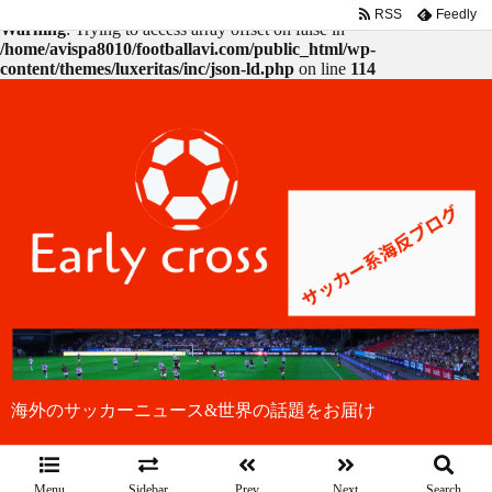
RSS
Feedly
Warning
: Trying to access array offset on false in
/home/avispa8010/footballavi.com/public_html/wp-
content/themes/luxeritas/inc/json-ld.php
on line
114
海外のサッカーニュース&世界の話題をお届け
Menu
Sidebar
Prev
Next
Search