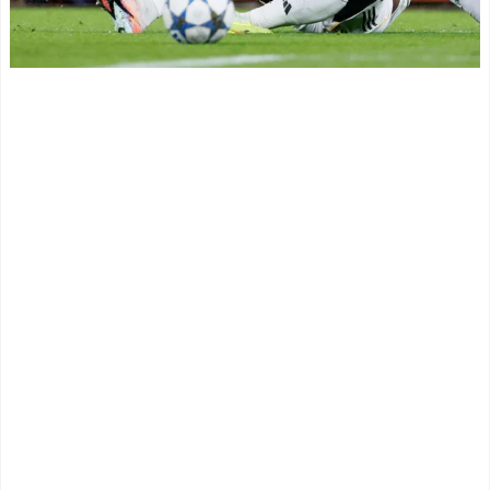
「また浅野の時の走り
NEW!
方」 リュディガー走法で6
英国人「ようこそ」冨安
0m超爆走、ピッチ横断話題
健洋、クリスタルパレス加
「ちゃんと速い」
入が決定的に！メディカル
海外「オチが多すぎ！」
検査をパス！現地サポが歓
日本を不買する韓国の矛盾
迎！アーセナルファンも祝
に海外が大爆笑
福！【海外の反応】
NEW!
仰天！驚きの23層バウム
クーヘンがすごい-韓国製
海外「仲が良い！」鎌田
「こんなの見たことない!」
と冨安の2ショットに海外大
「私の人生の目的が完成」
興奮！（海外の反応） - ワ
海外の反応
ールドサッカーファン 海外
【韓国の反応】「M6.1の
の反応
NEW!
地震被害を受けても、次の
海外「仲が良い！」鎌田
日の朝には日常に戻ってい
と冨安の2ショットに海外大
る国」
興奮！（海外の反応） - ワ
【海外の反応】 エンゼル
ールドサッカーファン 海外
ス大谷、満塁で勝負を避け
の反応
NEW!
られる 敬遠か四球か？！
「仲が良い!」鎌田と冨安
の2ショットに海外大興奮
今シーズンのキャプテン
NEW!
はMF竹内涼に決定！副キャ
韓国の新築マンション、