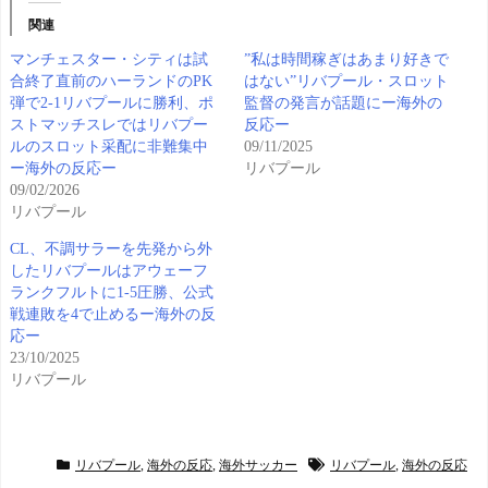
関連
マンチェスター・シティは試
”私は時間稼ぎはあまり好きで
合終了直前のハーランドのPK
はない”リバプール・スロット
弾で2-1リバプールに勝利、ポ
監督の発言が話題にー海外の
ストマッチスレではリバプー
反応ー
ルのスロット采配に非難集中
09/11/2025
ー海外の反応ー
リバプール
09/02/2026
リバプール
CL、不調サラーを先発から外
したリバプールはアウェーフ
ランクフルトに1-5圧勝、公式
戦連敗を4で止めるー海外の反
応ー
23/10/2025
リバプール
リバプール
,
海外の反応
,
海外サッカー
リバプール
,
海外の反応