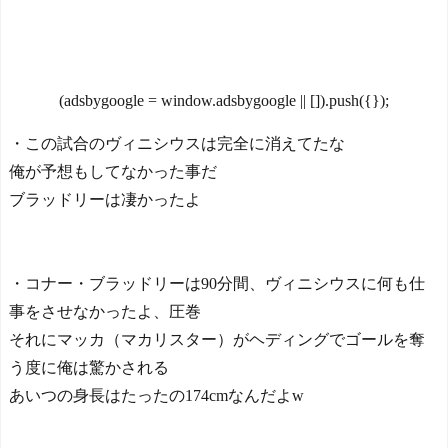
プテンはテセ・六反・河井
築１年半でテラスが丸ごと
の3名に
落下ｗｗｗｗｗ
NEW!
日本の国宝を見た韓国人
お前ら「日本も核武装
の反応ｗｗｗｗｗｗｗｗｗ
汁！」←１万発の核弾頭ど
ｗｗｗｗ
こに
NEW!
(adsbygoogle = window.adsbygoogle || []).push({});
大竹しのぶ「戦争放棄の
国であり続けよう」←この
・この試合のヴィニシウスは完全に消えてたな
投稿が話題に
NEW!
俺が予想もしてなかった事だ
日本の新宿駅が怖いネコ
ブラッドリーは凄かったよ
Powered by livedoor 相互RS
の写真で鳩対策した結果→
S
ちゃんと理解してて笑うｗ
ｗｗ【タイ人の反応】
NEW!
・コナー・ブラッドリーは90分間、ヴィニシウスに何も仕
【社会】福岡の人口がど
んどん増え続けている理由
事をさせなかったよ、圧巻
NEW!
それにマッカ（マカリスター）がヘディングでゴールを奪
柄の部分が息子スティッ
う度に俺は驚かされる
ク。1600年前の爪そうじ具
をイギリスの道路工事現場
あいつの身長はたったの174cmなんだよw
で発見 - カラパイア
NEW!