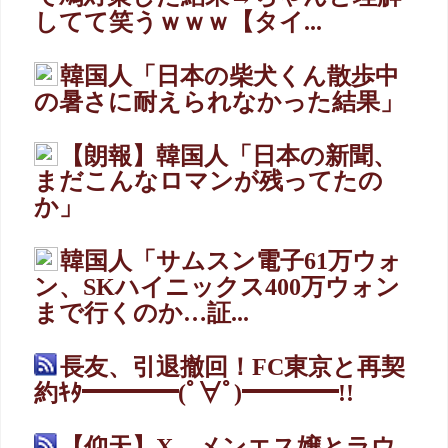
してて笑うｗｗｗ【タイ...
韓国人「日本の柴犬くん散歩中
の暑さに耐えられなかった結果」
【朗報】韓国人「日本の新聞、
まだこんなロマンが残ってたの
か」
韓国人「サムスン電子61万ウォ
ン、SKハイニックス400万ウォン
まで行くのか…証...
長友、引退撤回！FC東京と再契
約ｷﾀ━━━━(ﾟ∀ﾟ)━━━━!!
【仰天】X、メンエス嬢とラウ