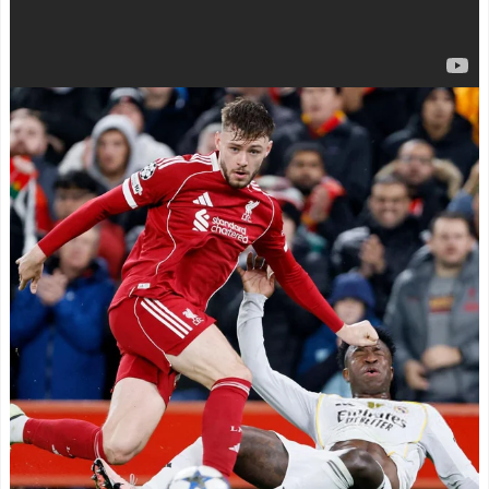
ｗｗ
NEW!
レス決勝ゴールでアルゼン
外国人「狂気の沙汰だ」F
チンを延長戦の末に撃破！
IFA会長、再選の支持見返り
主将ロドリが大会MVP（関
にモロッコへ2030年W杯決
連まとめ）
勝の開催を打診か！海外か
海外「面白い！」英雄の
ら批判殺到！【海外の反
凱旋試合で韓国人が見せた
応】
NEW!
ユーモアを海外大絶賛！
韓国がサッカーの審判を
（海外の反応）
買収したのはガチだった！
中国人「日本を代表する
審判を性接待して以降は7戦
飲み物は何？」 中国人
無敗だったのが判明
NEW!
「あの乳酸菌飲料！」「188
4年から続くあれ！」
【画像】ワイの会社の女
海外「日本人は何者なん
さん、『コレ』を強調し過
だ…」 日本の帰宅部の女子
ぎて完全にあたしこ枠を狙
高生たちの本気に世界が驚
ってるんだがw w w w w w w
愕
w w w w w
NEW!
◆悲報◆マドリーFWロド
【画像】居酒屋さん、6人
リゴ残留希望もアロンソ監
で長居して会計4939円しか
督はベンチ漬けへ「インド
使わない客にお気持ち表明
料理ばかり食ってるから
してしまう←コレどっちが
だ」by スペイン紙
悪いんや？？？？？？