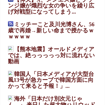
ンジ嬢が熾烈な女の争いを繰り広
げ対戦型になってしまう...
ミッチーこと及川光博さん、56
歳で再婚→新しい命まで授かるｗ
ｗｗｗｗ
【熊本地震】オールドメディア
では、絶っっっっっ対に流れない
動画
韓国人「日本メディアが大型台
風13号が急カーブで韓国方面に向
かって来ると予報！」...
海外「日本だけ別次元じゃ
ん…」 来日した超大物ハリウッド