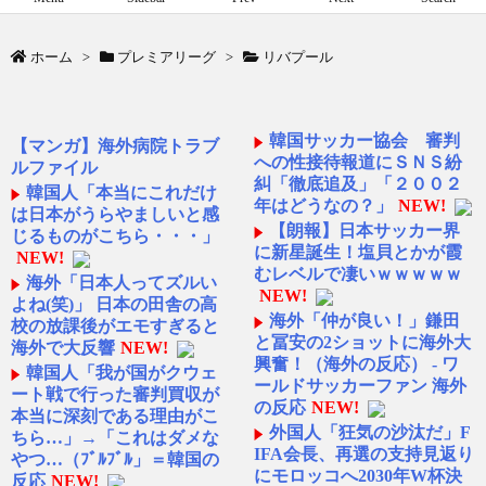
ホーム
>
プレミアリーグ
>
リバプール
韓国サッカー協会 審判
【マンガ】海外病院トラブ
への性接待報道にＳＮＳ紛
ルファイル
糾「徹底追及」「２００２
韓国人「本当にこれだけ
年はどうなの？」
NEW!
は日本がうらやましいと感
【朗報】日本サッカー界
じるものがこちら・・・」
に新星誕生！塩貝とかが霞
NEW!
むレベルで凄いｗｗｗｗｗ
海外「日本人ってズルい
NEW!
よね(笑)」 日本の田舎の高
海外「仲が良い！」鎌田
校の放課後がエモすぎると
と冨安の2ショットに海外大
海外で大反響
NEW!
興奮！（海外の反応） - ワ
韓国人「我が国がクウェ
ールドサッカーファン 海外
ート戦で行った審判買収が
の反応
NEW!
本当に深刻である理由がこ
外国人「狂気の沙汰だ」F
ちら…」→「これはダメな
IFA会長、再選の支持見返り
やつ…（ﾌﾞﾙﾌﾞﾙ」＝韓国の
にモロッコへ2030年W杯決
反応
NEW!