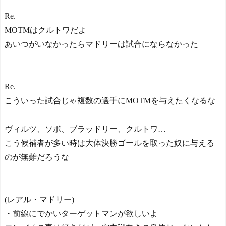
達成！ジャーメインのゴー
ルを守り切る！
Re.
The Show Must Go On: Co
MOTMはクルトワだよ
ping with Success and Failure
あいつがいなかったらマドリーは試合にならなかった
in Showbiz
【日本代表】ボーフム浅
野が日本に重要な勝利をも
たらす！ドイツ紙
Re.
海外サッカー、引退する
ような年齢のおっさんが無
こういった試合じゃ複数の選手にMOTMを与えたくなるな
双する
Powered by livedoor 相互RS
ヴィルツ、ソボ、ブラッドリー、クルトワ…
S
こう候補者が多い時は大体決勝ゴールを取った奴に与える
のが無難だろうな
(レアル・マドリー)
・前線にでかいターゲットマンが欲しいよ