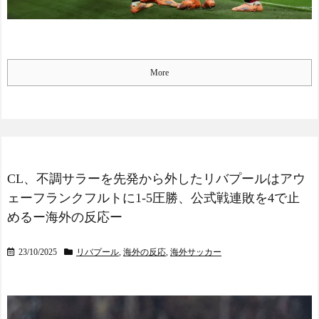
More
CL、不調サラーを先発から外したリバプールはアウ
ェーフランクフルトに1-5圧勝、公式戦連敗を4で止
めるー海外の反応ー
23/10/2025
リバプール
,
海外の反応
,
海外サッカー