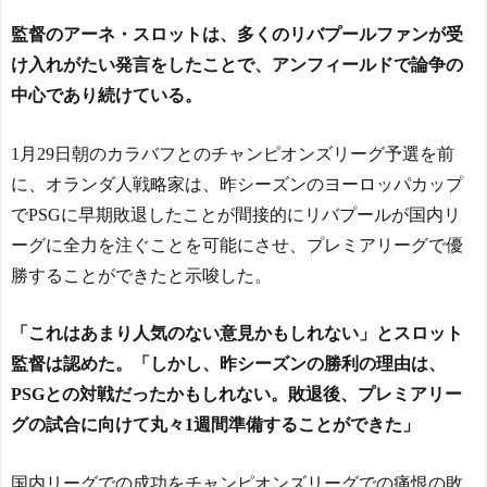
タン スーパーアクションマ
仰天！驚きの23層バウム
ッスルボディ」可動フィギ
監督のアーネ・スロットは、多くのリバプールファンが受
クーヘンがすごい-韓国製
ュア各種【予約開始】
「こんなの見たことない!」
け入れがたい発言をしたことで、アンフィールドで論争の
NEW!
「私の人生の目的が完成」
外国人「アジア杯で優勝
中心であり続けている。
海外の反応
するんだ」日本代表、W杯
【韓国の反応】「M6.1の
ポット1入りに現実味!?2030
1月29日朝のカラバフとのチャンピオンズリーグ予選を前
地震被害を受けても、次の
大会で出場枠「64」なら追
日の朝には日常に戻ってい
い風に！アメリカ人もポッ
に、オランダ人戦略家は、昨シーズンのヨーロッパカップ
る国」
ト1争いに熱視線！【海外の
でPSGに早期敗退したことが間接的にリバプールが国内リ
反応】
NEW!
【海外の反応】 エンゼル
ス大谷、満塁で勝負を避け
ーグに全力を注ぐことを可能にさせ、プレミアリーグで優
海外「日本のパチンコ企
られる 敬遠か四球か？！
業が過去10年間で半分とな
勝することができたと示唆した。
る。日本にとって良いこと
だな」
NEW!
今シーズンのキャプテン
「これはあまり人気のない意見かもしれない」とスロット
はMF竹内涼に決定！副キャ
【最強】玉置浩二とASK
プテンはテセ・六反・河井
A、10数年の時を経て幻の合
監督は認めた。「しかし、昨シーズンの勝利の理由は、
の3名に
作曲をガチリリースへ
PSGとの対戦だったかもしれない。敗退後、プレミアリー
NEW!
日本の国宝を見た韓国人
の反応ｗｗｗｗｗｗｗｗｗ
グの試合に向けて丸々1週間準備することができた」
海外「凄すぎる！」折り
ｗｗｗｗ
紙と並ぶあの日本の偉大な
発明に海外がびっくり仰天 -
国内リーグでの成功をチャンピオンズリーグでの痛恨の敗