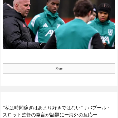
達成！ジャーメインのゴー
ルを守り切る！
The Show Must Go On: Co
ping with Success and Failure
in Showbiz
【日本代表】ボーフム浅
野が日本に重要な勝利をも
たらす！ドイツ紙
海外サッカー、引退する
ような年齢のおっさんが無
双する
Powered by livedoor 相互RS
More
S
”私は時間稼ぎはあまり好きではない”リバプール・
スロット監督の発言が話題にー海外の反応ー