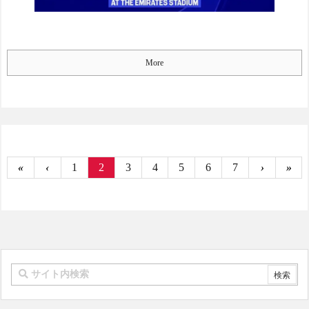
More
«
‹
1
2
3
4
5
6
7
›
»