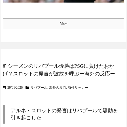
ユーモアを海外大絶賛！
出来ないから高校卒業した
（海外の反応）
らドルトムントクラスあり
中国人「日本を代表する
えるかｗｗｗｗ
NEW!
飲み物は何？」 中国人
【日本最強】プレミアの
More
「あの乳酸菌飲料！」「188
全てのチームに2人以上日本
4年から続くあれ！」
人がスタメンとるようにな
海外「日本人は何者なん
ったら そのときこそワール
だ…」 日本の帰宅部の女子
ドカップ優勝を狙える！！
高生たちの本気に世界が驚
NEW!
愕
【日本最強】プレミアの
◆悲報◆マドリーFWロド
全てのチームに2人以上日本
昨シーズンのリバプール優勝はPSGに負けたおか
リゴ残留希望もアロンソ監
人がスタメンとるようにな
督はベンチ漬けへ「インド
げ？スロットの発言が波紋を呼ぶー海外の反応ー
ったら そのときこそワール
料理ばかり食ってるから
ドカップ優勝を狙える！！
だ」by スペイン紙
NEW!
29/01/2026
リバプール
,
海外の反応
,
海外サッカー
「また浅野の時の走り
女芸人の吉住さん（36）
方」 リュディガー走法で6
メイクしたら普通に美人の
0m超爆走、ピッチ横断話題
部類だったと判明ｗｗｗｗ
「ちゃんと速い」
ｗｗｗｗｗ
NEW!
アルネ・スロットの発言はリバプールで騒動を
海外「オチが多すぎ！」
【オリジナル可動フィギ
引き起こした。
日本を不買する韓国の矛盾
ュア】WIND TOYS「タイ
に海外が大爆笑