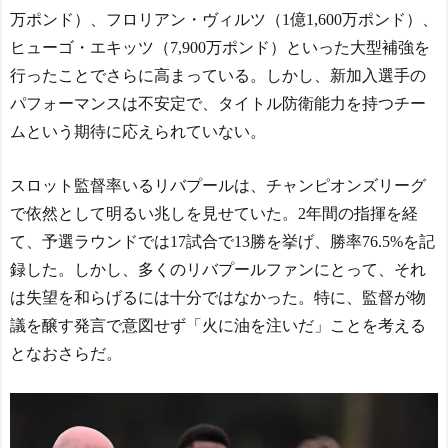
大量5失点！1節最下位発進
万ポンド）、フロリアン・ヴィルツ（1億1,600万ポンド）、
ヒューゴ・エキッツ（7,900万ポンド）といった大型補強を
北川景子39歳、右バスト
トップに衝撃密着写真にネ
行ったことでさらに高まっている。しかし、新加入選手の
ット騒然！
パフォーマンスは不安定で、タイトル防衛能力を持つチー
【ヤニねこ】座り方がス
ムという期待に応えられていない。
ラブ人すぎる【海外の反
応】
日本人がアメリカで歴史
スロット監督率いるリバプールは、チャンピオンズリーグ
的快挙！中国人「恐ろしす
で依然として明るい兆しを見せていた。2年間の指揮を経
ぎる」「人間にこんなこと
が可能なのか？」「サッカ
て、予選ラウンドでは17試合で13勝を挙げ、勝率76.5%を記
ーで例えるなら…」【海外
録した。しかし、多くのリバプールファンにとって、それ
の反応】
は失望を和らげるには十分ではなかった。特に、監督が物
日本人がアメリカで歴史
的快挙！中国人「恐ろしす
議を醸す発言で意図せず「火に油を注いだ」ことを考える
ぎる」「人間にこんなこと
となおさらだ。
が可能なのか？」「サッカ
ーで例えるなら…」【海外
の反応】
【E-1選手権】日本、韓国
に1-0で勝利し、全勝で連覇