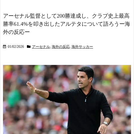
幕戦に新フェイスで登場
海外「日本が正しい！」
NEW!
優しい日本人に甘える外国
外国人審判約10人に性的
人に海外が大騒ぎ
NEW!
アーセナル監督として200勝達成し、クラブ史上最高
接待か…14～15年前のW
外国人「アンチがいない
勝率61.4%を叩き出したアルテタについて語ろうー海
杯・五輪予選など7試合
女性アニメキャラといえば
NEW!
外の反応ー
誰が思い浮かぶ？」
NEW!
海外「なんだって？！」P
SGが鈴木彩艶の獲得へ増額
外国人「アンチがいない
01/02/2026
アーセナル
,
海外の反応
,
海外サッカー
オファーを準備しているこ
女性アニメキャラといえば
とに海外大騒ぎ！（海外の
誰が思い浮かぶ？」
NEW!
反応）
【ヤニねこ】座り方がス
スマホゲー業界、終わり
ラブ人すぎる【海外の反
の始まり…倒産件数が過去
応】
最多ペース「数億円かけて
スペイン代表、16年ぶり
も爆ﾀﾋ」
NEW!
W杯優勝！フェラン・トー
【悲報】女さん、歩行者
レス決勝ゴールでアルゼン
を轢いた挙句、道路に倒れ
チンを延長戦の末に撃破！
てどえらいことになってし
主将ロドリが大会MVP（関
まうw w w w w w w
NEW!
連まとめ）
海外「面白い！」英雄の
【朗報】天才、三井寺
凱旋試合で韓国人が見せた
眞…国際移籍はFIFA規定で