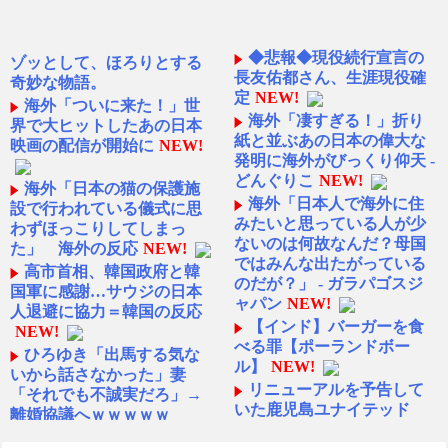
◆悲報◆現役続行宣言の
ゾッとして、ほろりとする
長友佑都さん、生涯現役確
奇妙な物語。
定
NEW!
海外「ついに来た！」世
海外「凄すぎる！」折り
界で大ヒットしたあの日本
紙と並ぶあの日本の偉大な
映画の配信が開始に
NEW!
発明に海外がびっくり仰天 -
どんぐりこ
NEW!
海外「日本の猫の保護施
海外「日本人で海外に住
設で行われている儀式に思
みたいと思っている人が少
わずほっこりしてしまっ
ないのは何故なんだ？母国
た」 海外の反応
NEW!
ではみんな出たがっている
高市首相、韓国政府と韓
のだが？」 - ガラパゴスジ
国軍に感謝…サウジの日本
ャパン
NEW!
人退避に協力＝韓国の反応
【インド】バーガーを食
NEW!
べる罪【ポーランドボー
ひろゆき「出馬する気な
ル】
NEW!
いから話さなかった」妻
リニューアルを予告して
「それでも不誠実だろ」→
いた鹿児島ユナイテッド
離婚協議へｗｗｗｗｗ
の“ゆないくー”、ホーム開
NEW!