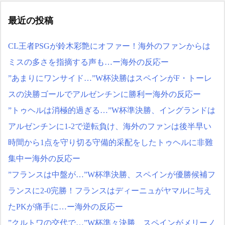
最近の投稿
CL王者PSGが鈴木彩艶にオファー！海外のファンからは
ミスの多さを指摘する声も…ー海外の反応ー
”あまりにワンサイド…”W杯決勝はスペインがF・トーレ
スの決勝ゴールでアルゼンチンに勝利ー海外の反応ー
”トゥヘルは消極的過ぎる…”W杯準決勝、イングランドは
アルゼンチンに1-2で逆転負け、海外のファンは後半早い
時間から1点を守り切る守備的采配をしたトゥヘルに非難
集中ー海外の反応ー
”フランスは中盤が…”W杯準決勝、スペインが優勝候補フ
ランスに2-0完勝！フランスはディーニュがヤマルに与え
たPKが痛手に…ー海外の反応ー
”クルトワの交代で…”W杯準々決勝、スペインがメリーノ