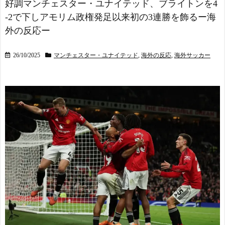
好調マンチェスター・ユナイテッド、ブライトンを4
-2で下しアモリム政権発足以来初の3連勝を飾るー海
外の反応ー
26/10/2025
マンチェスター・ユナイテッド
,
海外の反応
,
海外サッカー