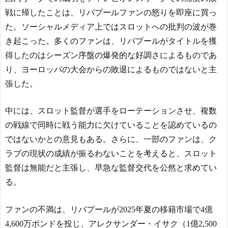
どんぐりこ
NEW!
戦に帰したことは、リバプールファンの怒りを即座に買っ
海外「凄すぎる！」折り
紙と並ぶあの日本の偉大な
た。ソーシャルメディア上ではスロットへの批判の波が巻
発明に海外がびっくり仰天 -
Powered by livedoor 相互RS
き起こった。多くのファンは、リバプールがタイトルを獲
どんぐりこ
NEW!
S
得したのはシーズン序盤の爆発的な好調さによるものであ
「凄すぎる!」折り紙と並
ぶあの日本の偉大な発明に
り、ヨーロッパの大会からの敗退によるものではないと主
海外がびっくり仰天
NEW!
張した。
海外「日本人で海外に住
みたいと思っている人が少
中には、スロット監督が選手をローテーションさせ、複数
ないのは何故なんだ？母国
の戦線で同時に戦う能力に欠けていることを認めているの
ではみんな出たがっている
のだが？」 - ガラパゴスジ
ではないかとの意見もある。さらに、一部のファンは、ク
ャパン
NEW!
ラブの現状の成績が振るわないことを考えると、スロット
Google DeepMind再編
監督は無能だと主張し、早急な監督交代を公然と求めてい
「Googleを作った男」ディ
ーンが去り、本体は稼ぐAI
る。
へ舵を切る【海外の反応・
解説】
NEW!
ファンの不満は、リバプールが2025年夏の移籍市場で4億
◆Ｊ１◆1節 FC東京×町田
FC東京先制も橋本が退場し
4,600万ポンドを投じ、アレクサンダー・イサク（1億2,500