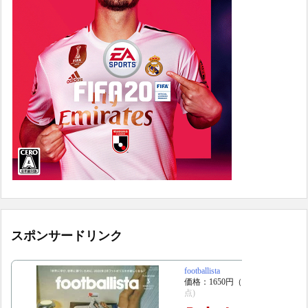
スポンサードリンク
footballista
価格：1650円（税込、送料別)
(20
点)