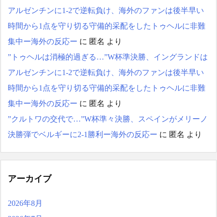
代表トリオ”！！！
NEW!
アルゼンチンに1-2で逆転負け、海外のファンは後半早い
時間から1点を守り切る守備的采配をしたトゥヘルに非難
海外「昨日の日本プロ野
球 阪神・巨人戦の展開が劇
集中ー海外の反応ー
に
匿名
より
的過ぎた！」
”トゥヘルは消極的過ぎる…”W杯準決勝、イングランドは
日本人がアメリカで歴史
的快挙！中国人「恐ろしす
アルゼンチンに1-2で逆転負け、海外のファンは後半早い
ぎる」「人間にこんなこと
が可能なのか？」「サッカ
時間から1点を守り切る守備的采配をしたトゥヘルに非難
ーで例えるなら…」【海外
集中ー海外の反応ー
に
匿名
より
の反応】
日本人がアメリカで歴史
”クルトワの交代で…”W杯準々決勝、スペインがメリーノ
的快挙！中国人「恐ろしす
決勝弾でベルギーに2-1勝利ー海外の反応ー
に
匿名
より
ぎる」「人間にこんなこと
が可能なのか？」「サッカ
ーで例えるなら…」【海外
の反応】
【E-1選手権】日本、韓国
アーカイブ
に1-0で勝利し、全勝で連覇
達成！ジャーメインのゴー
2026年8月
ルを守り切る！