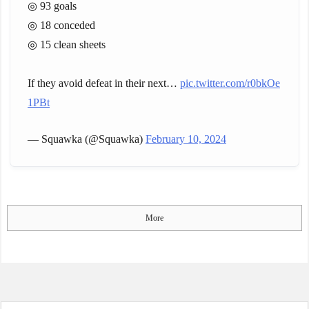
◎ 93 goals
ユーモアを海外大絶賛！
との入浴中の画像が流出し
（海外の反応）
た結果・・・
NEW!
◎ 18 conceded
中国人「日本を代表する
【悲報】ブラジルでサッ
◎ 15 clean sheets
飲み物は何？」 中国人
カーの人気がなくなってし
「あの乳酸菌飲料！」「188
まった理由ｗｗｗｗｗｗｗ
4年から続くあれ！」
NEW!
If they avoid defeat in their next…
pic.twitter.com/r0bkOe
海外「日本人は何者なん
【悲報】NISA口座2052万
1PBt
だ…」 日本の帰宅部の女子
のうち「約4割が未稼働」だ
高生たちの本気に世界が驚
ったwwwwww
NEW!
愕
— Squawka (@Squawka)
February 10, 2024
【悲報】ブラジルでサッ
◆悲報◆マドリーFWロド
カーの人気がなくなってし
リゴ残留希望もアロンソ監
まった理由ｗｗｗｗｗｗｗ
督はベンチ漬けへ「インド
NEW!
料理ばかり食ってるから
20代「50年ローンでええ
だ」by スペイン紙
やろ」←これマジ？？？
More
「また浅野の時の走り
NEW!
方」 リュディガー走法で6
【画像】俺たちの姫、佳
0m超爆走、ピッチ横断話題
子さまのお気に入りのドレ
「ちゃんと速い」
スがこちらです←コレは可
海外「オチが多すぎ！」
愛過ぎるw w w w w w w w
日本を不買する韓国の矛盾
NEW!
に海外が大爆笑