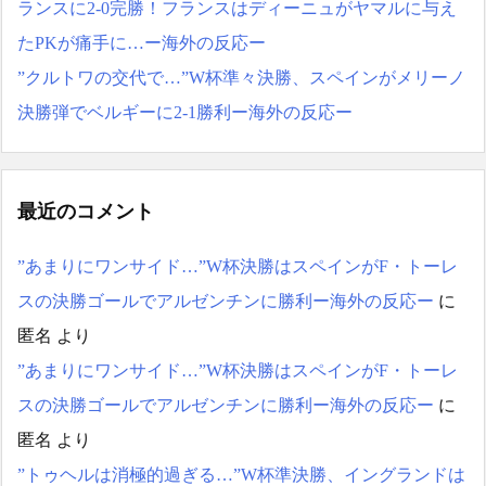
日本の制止も聞かず日本の
ランスに2-0完勝！フランスはディーニュがヤマルに与え
領土で軍事訓練を強行
たPKが痛手に…ー海外の反応ー
NEW!
Powered by livedoor 相互RS
増水した川に取り残され
”クルトワの交代で…”W杯準々決勝、スペインがメリーノ
S
たアライグマ、パドルボー
決勝弾でベルギーに2-1勝利ー海外の反応ー
ドで救助されて人の脚の下
に潜り込む【海外の反応】
NEW!
海外の反応 独身の皆さん
に朗報「一人でいること」
最近のコメント
は自分にとってプラスにな
るという研究結果 - 海外の
”あまりにワンサイド…”W杯決勝はスペインがF・トーレ
小反応
NEW!
川口春奈さん「中東だろ
スの決勝ゴールでアルゼンチンに勝利ー海外の反応ー
に
うが、どこだろうが板倉滉
匿名
より
を支えます！」
NEW!
【悲報】元フジテレビ渡
”あまりにワンサイド…”W杯決勝はスペインがF・トーレ
邊渚さん、『地獄』に逆戻
スの決勝ゴールでアルゼンチンに勝利ー海外の反応ー
に
りしてしまう・・・・・
NEW!
匿名
より
【祝】鎌田大地の誕生日
”トゥヘルは消極的過ぎる…”W杯準決勝、イングランドは
に駆けつける“私服姿の日本