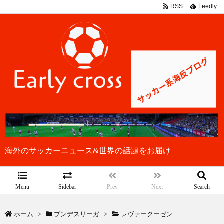
RSS
Feedly
海外のサッカーニュース&世界の話題をお届け
Menu
Sidebar
Prev
Next
Search
ホーム
>
ブンデスリーガ
>
レヴァークーゼン