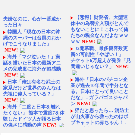
【悲報】財務省、大型連
夫婦なのに、心が一番遠か
休中の為替介入額がとんで
った日々
もないことに！これって俺
韓国人「現在の日本の沖
たちの税金なんだよなｗｗ
縄のスーパーは台風のおか
ｗｗ
NEW!
げでこうなりました」
J2開幕戦、最多観客数更
NEW!
新の可能性「やばい！」
海外「マジ泣いた！」実
チケット6万超えが発券「見
話を描いた日本の最新アニ
間違いじゃない？」
NEW!
メの完成度に海外が超感動
NEW!
海外「日本のパチコン企
日本「俺は有名な武士の
業が過去10年間で半分とな
家系だけど世界のみんなは
る。日本にとって良いこと
先祖に偉人っている？」
だな」 - ガラパゴスジャパ
NEW!
ン
NEW!
海外「二度と日本を離れ
猫だと思ったら… 消防士
たくない」 熊本で震度7を体
が山火事から救ったのはボ
験したドイツ人が語る日本
ブキャットの赤ちゃん！ -
の強さに感動の声
NEW!
カラパイア
NEW!
【激震】韓国人「韓国サ