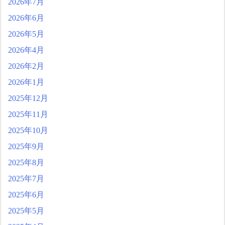
The Show Must Go On: Co
2026年7月
ping with Success and Failure
2026年6月
in Showbiz
【日本代表】ボーフム浅
2026年5月
野が日本に重要な勝利をも
2026年4月
たらす！ドイツ紙
海外サッカー、引退する
2026年2月
ような年齢のおっさんが無
2026年1月
双する
2025年12月
Powered by livedoor 相互RS
S
2025年11月
2025年10月
2025年9月
2025年8月
2025年7月
2025年6月
2025年5月