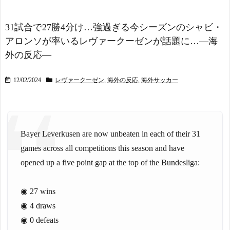
海外「さすが日本！」日
ッカー協会、W杯・五輪で
本の医療従事者の倫理観の
複数回の性接待を行い審判
高さに海外が超感動
NEW!
を買収していたことが発
31試合で27勝4分け…強過ぎる今シーズンのシャビ・
覚…（ﾌﾞﾙﾌﾞﾙ」＝韓国の反
アロンソが率いるレヴァークーゼンが話題に…―海
【アメリカ-スウェーデ
応
NEW!
ン】美味しいミートボール
外の反応―
韓国人「現在の日本の沖
【ポーランドボール】
縄のスーパーは台風のおか
NEW!
げでこうなりました」
12/02/2024
レヴァークーゼン
,
海外の反応
,
海外サッカー
今季もタイトル獲得を目
NEW!
指すFC町田ゼルビア黒田剛
「ﾀﾋねば保険金出る」と
監督が抱負を語る
友人を追いつめたモラ旦那
海外「昨日の日本プロ野
＆ウトメ！洗脳解いて弁護
球 阪神・巨人戦の展開が劇
士と完全勝利。離婚届と家
Bayer Leverkusen are now unbeaten in each of their 31
的過ぎた！」
電＆裏口への「うっかりア
games across all competitions this season and have
スペイン代表、16年ぶり
ロンアルファ」を残して脱
W杯優勝！フェラン・トー
出←悔し泣きしながらやる
opened up a five point gap at the top of the Bundesliga:
レス決勝ゴールでアルゼン
ことがエグくて草
NEW!
チンを延長戦の末に撃破！
参政党・神谷代表、高市
◉ 27 wins
主将ロドリが大会MVP（関
政権の食料品減税を「天下
連まとめ）
の愚策」と一刀両断
NEW!
◉ 4 draws
海外「面白い！」英雄の
◉ 0 defeats
凱旋試合で韓国人が見せた
【画像】美人ママ、息子