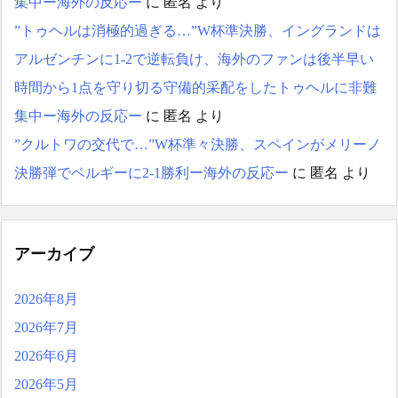
集中ー海外の反応ー
に
匿名
より
ワンピ姿にネット衝撃...
”トゥヘルは消極的過ぎる…”W杯準決勝、イングランドは
海外「昨日の日本プロ野
球 阪神・巨人戦の展開が劇
アルゼンチンに1-2で逆転負け、海外のファンは後半早い
的過ぎた！」
時間から1点を守り切る守備的采配をしたトゥヘルに非難
日本人がアメリカで歴史
的快挙！中国人「恐ろしす
集中ー海外の反応ー
に
匿名
より
ぎる」「人間にこんなこと
が可能なのか？」「サッカ
”クルトワの交代で…”W杯準々決勝、スペインがメリーノ
ーで例えるなら…」【海外
決勝弾でベルギーに2-1勝利ー海外の反応ー
に
匿名
より
の反応】
日本人がアメリカで歴史
的快挙！中国人「恐ろしす
ぎる」「人間にこんなこと
が可能なのか？」「サッカ
アーカイブ
ーで例えるなら…」【海外
の反応】
2026年8月
【E-1選手権】日本、韓国
に1-0で勝利し、全勝で連覇
2026年7月
達成！ジャーメインのゴー
2026年6月
ルを守り切る！
The Show Must Go On: Co
2026年5月