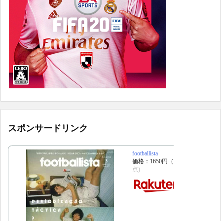
スポンサードリンク
footballista
価格：1650円（税込、送料別)
(20
点)
楽天