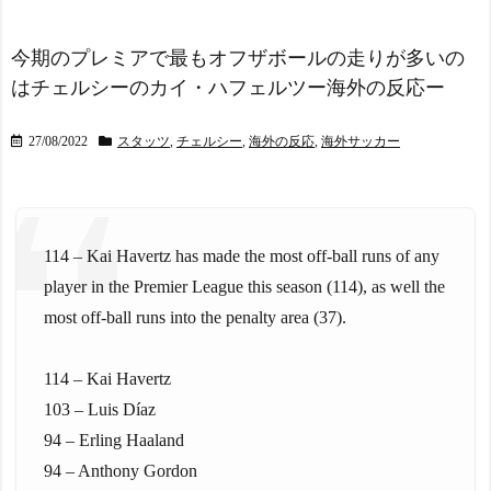
海外「さすが日本！」日
本命とは!?【海外の反応】
本の医療従事者の倫理観の
NEW!
高さに海外が超感動 - どん
海外「日本の科学者が猫
今期のプレミアで最もオフザボールの走りが多いの
ぐりこ
NEW!
の寿命を2倍に上げる注射剤
はチェルシーのカイ・ハフェルツー海外の反応ー
海外「日本の科学者が猫
を開発。これこそノーベル
の寿命を2倍に上げる注射剤
賞だろ！」
NEW!
を開発。これこそノーベル
海外「どの国もあっさ
27/08/2022
スタッツ
,
チェルシー
,
海外の反応
,
海外サッカー
賞だろ！」 - ガラパゴスジ
り！」日本が撃退したモン
ャパン
NEW!
ゴル帝国の本当の恐ろしさ
今季もタイトル獲得を目
に海外が大騒ぎ
NEW!
指すFC町田ゼルビア黒田剛
【NEEDY GIRL OVERD
監督が抱負を語る
OSE】システムサービス
114 – Kai Havertz has made the most off-ball runs of any
海外「昨日の日本プロ野
「超絶最かわてんしちゃ
player in the Premier League this season (114), as well the
球 阪神・巨人戦の展開が劇
ん」プライズフィギュア
most off-ball runs into the penalty area (37).
的過ぎた！」
【彩色原型公開】
NEW!
スペイン代表、16年ぶり
【画像】令和最新版のあ
W杯優勝！フェラン・トー
のちゃん、可愛過ぎてワイ
114 – Kai Havertz
レス決勝ゴールでアルゼン
らにブッ刺さりまくりw w w
103 – Luis Díaz
チンを延長戦の末に撃破！
w w w
NEW!
主将ロドリが大会MVP（関
J1鹿島、公式SNS総フォロ
94 – Erling Haaland
連まとめ）
ワー数が296万人超えでJク
94 – Anthony Gordon
海外「面白い！」英雄の
ラブ最多に 海外発信強化が