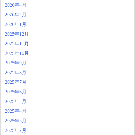
ping with Success and Failure
2026年4月
in Showbiz
【日本代表】ボーフム浅
2026年2月
野が日本に重要な勝利をも
2026年1月
たらす！ドイツ紙
海外サッカー、引退する
2025年12月
ような年齢のおっさんが無
2025年11月
双する
2025年10月
Powered by livedoor 相互RS
S
2025年9月
2025年8月
2025年7月
2025年6月
2025年5月
2025年4月
2025年3月
2025年2月