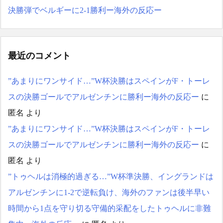
ヴァに乗れ…何もしないな
決勝弾でベルギーに2-1勝利ー海外の反応ー
ら帰れ!」
NEW!
海外「さすが日本！」日
本の医療従事者の倫理観の
Powered by livedoor 相互RS
高さに海外が超感動 - どん
S
ぐりこ
NEW!
最近のコメント
海外「さすが日本！」日
本の医療従事者の倫理観の
”あまりにワンサイド…”W杯決勝はスペインがF・トーレ
高さに海外が超感動 - どん
ぐりこ
NEW!
スの決勝ゴールでアルゼンチンに勝利ー海外の反応ー
に
海外「日本の科学者が猫
匿名
より
の寿命を2倍に上げる注射剤
を開発。これこそノーベル
”あまりにワンサイド…”W杯決勝はスペインがF・トーレ
賞だろ！」 - ガラパゴスジ
スの決勝ゴールでアルゼンチンに勝利ー海外の反応ー
に
ャパン
NEW!
【激震】韓国人「韓国サ
匿名
より
ッカー協会、W杯・五輪で
”トゥヘルは消極的過ぎる…”W杯準決勝、イングランドは
複数回の性接待を行い審判
を買収していたことが発
アルゼンチンに1-2で逆転負け、海外のファンは後半早い
覚…（ﾌﾞﾙﾌﾞﾙ」＝韓国の反
時間から1点を守り切る守備的采配をしたトゥヘルに非難
応
ほしのあき49歳、ミニ丈