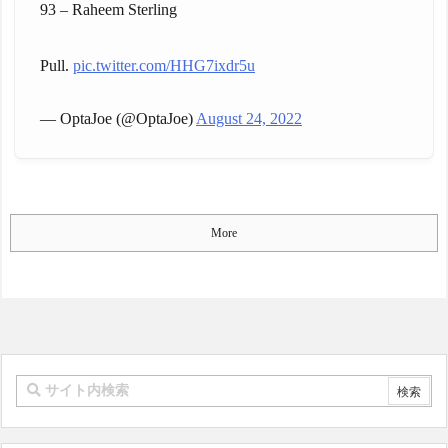
凱旋試合で韓国人が見せた
93 – Raheem Sterling
結実
NEW!
ユーモアを海外大絶賛！
ジャップ「クリスマスお
（海外の反応）
祝いした1週間後にみんなで
Pull.
pic.twitter.com/HHG7ixdr5u
中国人「日本を代表する
神社行きます」←これ
飲み物は何？」 中国人
NEW!
「あの乳酸菌飲料！」「188
韓国人「最近の東京の建
— OptaJoe (@OptaJoe)
August 24, 2022
4年から続くあれ！」
築物のレベルをご覧くださ
海外「日本人は何者なん
い・・・」
NEW!
だ…」 日本の帰宅部の女子
女さん、ワンピースグッ
高生たちの本気に世界が驚
ズを大量注文→全キャンセ
愕
ルで逮捕ｗｗｗ
NEW!
More
◆悲報◆マドリーFWロド
【悲報】サッカー王国ブ
リゴ残留希望もアロンソ監
ラジル…国民の大半がサッ
督はベンチ漬けへ「インド
カーの興味なしの模様・・
料理ばかり食ってるから
NEW!
だ」by スペイン紙
【億砲】横浜M“和製フォ
「また浅野の時の走り
ーデン、三井寺がデビュー
方」 リュディガー走法で6
ｗｗｗｗｗｗ
NEW!
0m超爆走、ピッチ横断話題
◆悲報◆韓国紙、W杯GL
「ちゃんと速い」
敗退、プレミア日本10人韓
海外「オチが多すぎ！」
国0人で錯乱！久保建英を酷
日本を不買する韓国の矛盾