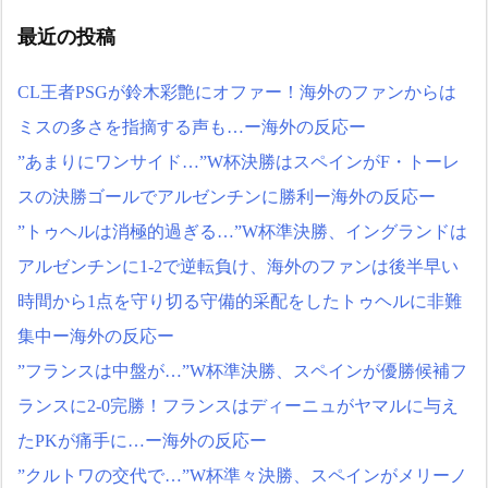
評の上「“日本のイ・ガンイ
に海外が大爆笑
ン”」などといい出す始
最近の投稿
仰天！驚きの23層バウム
末????????????
NEW!
クーヘンがすごい-韓国製
韓国人「うちの子、頭を
「こんなの見たことない!」
ぶつけたら急に耳が遠くな
CL王者PSGが鈴木彩艶にオファー！海外のファンからは
「私の人生の目的が完成」
ったんだけど…」→小児難
ミスの多さを指摘する声も…ー海外の反応ー
海外の反応
聴の意外な原因が話題に
【韓国の反応】「M6.1の
NEW!
”あまりにワンサイド…”W杯決勝はスペインがF・トーレ
地震被害を受けても、次の
海外「さすが日本！」日
スの決勝ゴールでアルゼンチンに勝利ー海外の反応ー
日の朝には日常に戻ってい
本の医療従事者の倫理観の
る国」
高さに海外が超感動
NEW!
”トゥヘルは消極的過ぎる…”W杯準決勝、イングランドは
【海外の反応】 エンゼル
ス大谷、満塁で勝負を避け
アルゼンチンに1-2で逆転負け、海外のファンは後半早い
【画像】令和最新版のあ
られる 敬遠か四球か？！
のちゃん、可愛過ぎてワイ
時間から1点を守り切る守備的采配をしたトゥヘルに非難
らにブッ刺さりまくりw w w
今シーズンのキャプテン
集中ー海外の反応ー
w w w
NEW!
はMF竹内涼に決定！副キャ
海外「日本なんて行くん
”フランスは中盤が…”W杯準決勝、スペインが優勝候補フ
プテンはテセ・六反・河井
じゃなかった…」 日本を知
の3名に
ってしまったディズニー信
ランスに2-0完勝！フランスはディーニュがヤマルに与え
日本の国宝を見た韓国人
者、帰国後『本家』に失望
たPKが痛手に…ー海外の反応ー
の反応ｗｗｗｗｗｗｗｗｗ
する事態に
NEW!
ｗｗｗｗ
碇ゲンドウ「シンジ…エ
”クルトワの交代で…”W杯準々決勝、スペインがメリーノ