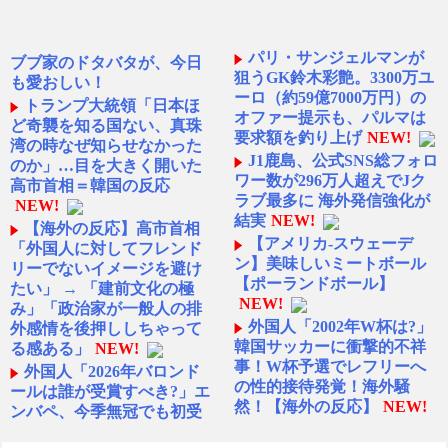
パリ・サンジェルマンが
ブブ家のドタバタが、今日
狙うGK鈴木彩艶。3300万ユ
も愛おしい！
ーロ（約59億7000万円）の
トランプ大統領「日本ほ
オファー提示も、パルマは
ど奇襲を知る国ない、真珠
要求額を釣り上げ
NEW!
湾の時なぜ知らせなかった
J1鹿島、公式SNS総フォロ
のか」…目を大きく開いた
ワー数が296万人超えでJク
高市首相＝韓国の反応
ラブ最多に 海外発信強化が
NEW!
結実
NEW!
【海外の反応】高市首相
【アメリカ-スウェーデ
「外国人に対してフレンド
ン】美味しいミートボール
リーでないイメージを避け
【ポーランドボール】
たい」 → 「建前文化の極
NEW!
み」「政治家が一般人の排
外国人「2002年W杯は?」
外感情を後押ししちゃって
韓国サッカーに衝撃的不祥
る感ある」
NEW!
事！W杯予選でレフリーへ
外国人「2026年バロンド
の性的接待発覚！海外騒
ールは誰が受賞すべき?」エ
然！【海外の反応】
NEW!
ンバペ、今季無冠でも初受
賞か!?海外ファンが考える