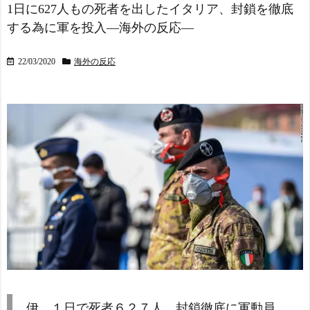
1日に627人もの死者を出したイタリア、封鎖を徹底
する為に軍を投入―海外の反応―
22/03/2020
海外の反応
伊、１日で死者６２７人 封鎖徹底に軍動員