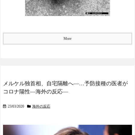
ルを守り切る！
The Show Must Go On: Co
ping with Success and Failure
in Showbiz
【日本代表】ボーフム浅
野が日本に重要な勝利をも
More
たらす！ドイツ紙
海外サッカー、引退する
ような年齢のおっさんが無
双する
Powered by livedoor 相互RS
S
メルケル独首相、自宅隔離へ―…予防接種の医者が
コロナ陽性―海外の反応―
23/03/2020
海外の反応