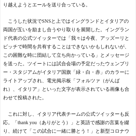
凱旋試合で韓国人が見せた
冨安健洋、パレス移籍当日
り越えようとエールを送り合っている。
ユーモアを海外大絶賛！
にデビュー！圧巻3連続ブロ
（海外の反応）
ックも披露で現地サポが気
こうした状況でSNSと上ではイングランドとイタリアの
中国人「日本を代表する
づく..【海外の反応】
NEW!
飲み物は何？」 中国人
両国が互いを励まし合うやり取りを展開した。イングラン
「あの乳酸菌飲料！」「188
【速報】日本サッカー、
ド代表の公式ツイッターでは「我々は今夜、アッズーリと
4年から続くあれ！」
ついに206cmのドリブラーが
ピッチで時間を共有することはできないかもしれないが、
海外「日本人は何者なん
出てくるｗｗｗｗｗｗｗｗ
だ…」 日本の帰宅部の女子
ｗｗｗｗ
NEW!
この困難な時に団結して立ち向かっている」とメッセージ
高生たちの本気に世界が驚
【謎】185cm 50m6秒6 300
を送った。ツイートには試合会場の予定だったウェンブリ
愕
0m10分の俺に向いてるサッ
◆悲報◆マドリーFWロド
ー・スタジアムがイタリア国旗「緑・白・赤」のカラーに
カーのポジションｗｗｗｗ
リゴ残留希望もアロンソ監
ｗｗ
NEW!
ライトアップされ、電光掲示板「フォルツァ（がんば
督はベンチ漬けへ「インド
スマホゲー業界、終わり
れ）、イタリア」といった文字が表示されている画像も合
料理ばかり食ってるから
の始まり…倒産件数が過去
だ」by スペイン紙
わせて投稿された。
最多ペース「数億円かけて
「また浅野の時の走り
も爆ﾀﾋ」
NEW!
方」 リュディガー走法で6
【衝撃】 韓国人「日本、
これに対し、イタリア代表チームの公式ツイッターも反
0m超爆走、ピッチ横断話題
山ひとつが”爆発の聖地”に
「ちゃんと速い」
応。「thank you（ありがとう）」と英語で感謝の言葉を綴
なってる」
NEW!
海外「オチが多すぎ！」
イーロン・マスク「中国
り、続けて「この試合に一緒に勝とう！」と新型コロナウ
日本を不買する韓国の矛盾