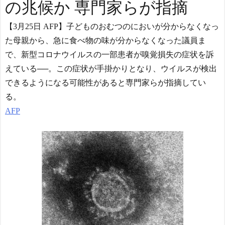
の兆候か 専門家らが指摘
NEW!
北川景子39歳、右バスト
【3月25日 AFP】子どものおむつのにおいが分からなくなっ
トップに衝撃密着写真にネ
ット騒然！
た母親から、急に食べ物の味が分からなくなった議員ま
【ヤニねこ】座り方がス
で、新型コロナウイルスの一部患者が嗅覚損失の症状を訴
ラブ人すぎる【海外の反
えている──。この症状が手掛かりとなり、ウイルスが検出
応】
日本人がアメリカで歴史
できるようになる可能性があると専門家らが指摘してい
的快挙！中国人「恐ろしす
る。
ぎる」「人間にこんなこと
が可能なのか？」「サッカ
AFP
ーで例えるなら…」【海外
の反応】
日本人がアメリカで歴史
的快挙！中国人「恐ろしす
ぎる」「人間にこんなこと
が可能なのか？」「サッカ
ーで例えるなら…」【海外
の反応】
【E-1選手権】日本、韓国
に1-0で勝利し、全勝で連覇
達成！ジャーメインのゴー