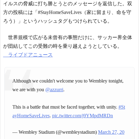
のロボットはデタラメで遠
イルスの脅威に打ち勝とうとのメッセージを返信した。双
に海外が大爆笑
隔操作してるだけ」
NEW!
仰天！驚きの23層バウム
方の投稿には「#StayHomeSaveLives（家に留まり、命を守
クーヘンがすごい-韓国製
女芸人の吉住さん（36）
ろう）」というハッシュタグもつけられている。
「こんなの見たことない!」
メイクしたら普通に美人の
「私の人生の目的が完成」
部類だったと判明ｗｗｗｗ
海外の反応
世界規模で広がる未曾有の事態だけに、サッカー界全体
ｗｗｗｗｗ
NEW!
【韓国の反応】「M6.1の
【衝撃】蓮舫「蓮舫だか
が団結してこの受難の時を乗り越えようとしている。
地震被害を受けても、次の
ら叩いて良いという報道に
ライブドアニュース
日の朝には日常に戻ってい
向き合います！」X民「高市
る国」
だから叩いて良いをやって
【海外の反応】 エンゼル
るのがお前だろ」←これ…w
ス大谷、満塁で勝負を避け
w
NEW!
Although we couldn't welcome you to Wembley tonight,
られる 敬遠か四球か？！
海外「まさか」佐々木朗
we are with you
@azzurri
.
希が6回まで力投！ドジャー
今シーズンのキャプテン
スは劇的サヨナラ負けで泥
はMF竹内涼に決定！副キャ
沼7連敗！（海外の反応） -
This is a battle that must be faced together, with unity.
#St
プテンはテセ・六反・河井
わーすぽ ～日本人の挑戦～
の3名に
NEW!
ayHomeSaveLives
.
pic.twitter.com/j9YMpdMRDn
日本の国宝を見た韓国人
海外「まさか」佐々木朗
の反応ｗｗｗｗｗｗｗｗｗ
希が6回まで力投！ドジャー
— Wembley Stadium (@wembleystadium)
March 27, 20
ｗｗｗｗ
スは劇的サヨナラ負けで泥