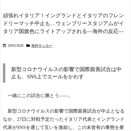
代からのライバル関係 - ポ
だから叩いて良いをやって
ーランドボール 翻訳
NEW!
るのがお前だろ」←これ…w
w
NEW!
頑張れイタリア！イングランドとイタリアのフレン
外国人審判約10人に性的
外国人「日本の未来は安
ドリーマッチ中止も…ウェンブリースタジアムがイ
接待か…14～15年前のW
泰だ」16歳MF三井寺眞、衝
杯・五輪予選など7試合
タリア国旗色にライトアップされる―海外の反応―
撃ゴール！久保建英超え歴
NEW!
代2位の記録！3得点に絡む
海外「なんだって？！」P
活躍で海外絶賛！【海外の
29/03/2020
海外サッカー
SGが鈴木彩艶の獲得へ増額
反応】
NEW!
オファーを準備しているこ
海外「日本でクルーズ旅
とに海外大騒ぎ！（海外の
行をした人はいる？どうだ
反応）
NEW!
った？」近年人気が急上昇
新型コロナウイルスの影響で国際親善試合は中
【ヤニねこ】座り方がス
している豪華客船による日
止も、SNS上でエールをかわす
ラブ人すぎる【海外の反
本クルーズ旅行に対する海
応】
外の反応
NEW!
スペイン代表、16年ぶり
海外「日本でクルーズ旅
一緒にこの試合に勝とう――。
W杯優勝！フェラン・トー
行をした人はいる？どうだ
レス決勝ゴールでアルゼン
った？」近年人気が急上昇
チンを延長戦の末に撃破！
している豪華客船による日
新型コロナウイルスの影響で国際親善試合が中止となる
主将ロドリが大会MVP（関
本クルーズ旅行に対する海
なか、27日に対戦予定だったイタリア代表とイングランド
連まとめ）
外の反応
NEW!
代表がSNSを通じて互いを激励し、この未曾有の事態を乗
海外「面白い！」英雄の
英国人「安心感が違う」