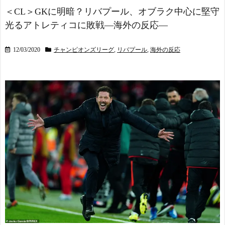
＜CL＞GKに明暗？リバプール、オブラク中心に堅守
光るアトレティコに敗戦―海外の反応―
12/03/2020
チャンピオンズリーグ
,
リバプール
,
海外の反応