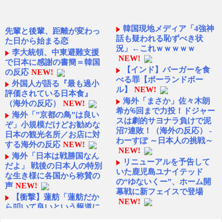
韓国現地メディア「4強神
先輩と後輩、距離が変わっ
話も疑われる恥ずべき状
た日から始まる恋
況」←これｗｗｗｗｗ
李大統領、中東避難支援
NEW!
で日本に感謝の書簡＝韓国
【インド】バーガーを食
の反応
NEW!
べる罪【ポーランドボー
外国人が語る『最も過小
ル】
NEW!
評価されている日本食』
海外「まさか」佐々木朗
（海外の反応）
NEW!
希が6回まで力投！ドジャー
海外「”京都の鳥”は良い
スは劇的サヨナラ負けで泥
ぞ」小規模だけどお勧めな
沼7連敗！（海外の反応） -
日本の観光名所／お店に対
わーすぽ ～日本人の挑戦～
する海外の反応
NEW!
NEW!
海外「日本は戦勝国なん
リニューアルを予告して
だよ」 戦後の日本人の特別
いた鹿児島ユナイテッド
な生き様に各国から称賛の
の“ゆないくー”、ホーム開
声
NEW!
幕戦に新フェイスで登場
【衝撃】蓮舫「蓮舫だか
NEW!
ら叩いて良いという報道に
【イタリア-ギリシャ】古
向き合います！」X民「高市