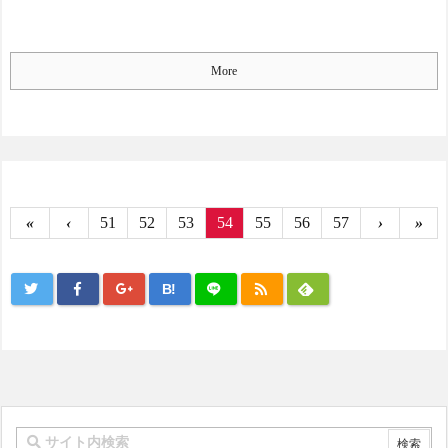
More
«
‹
51
52
53
54
55
56
57
›
»
B!