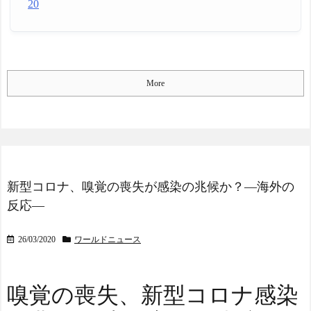
沼7連敗！（海外の反応） -
20
わーすぽ ～日本人の挑戦～
NEW!
【イタリア-ギリシャ】古
代からのライバル関係 - ポ
Powered by livedoor 相互RS
ーランドボール 翻訳
NEW!
S
More
韓国人「W杯本戦にパレ
スチナ国旗持ち込みはデ
マ」→「2年前の予選の映像
だったと判明」
NEW!
【画像】Z世代が恋人に求
める年収ラインがこれｗ
新型コロナ、嗅覚の喪失が感染の兆候か？―海外の
NEW!
反応―
Google DeepMind再編
「Googleを作った男」ディ
ーンが去り、本体は稼ぐAI
26/03/2020
ワールドニュース
へ舵を切る【海外の反応・
解説】
NEW!
◆Ｊ１◆1節 FC東京×町田
嗅覚の喪失、新型コロナ感染
FC東京先制も橋本が退場し
大量5失点！1節最下位発進