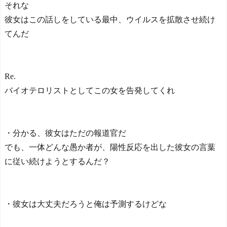
それな
ルを守り切る！
彼女はこの話しをしている最中、ウイルスを拡散させ続け
The Show Must Go On: Co
ping with Success and Failure
てんだ
in Showbiz
【日本代表】ボーフム浅
野が日本に重要な勝利をも
たらす！ドイツ紙
Re.
海外サッカー、引退する
バイオテロリストとしてこの女を告発してくれ
ような年齢のおっさんが無
双する
Powered by livedoor 相互RS
S
・分かる、彼女はただの報道官だ
でも、一体どんな愚か者が、陽性反応を出した彼女の言葉
に従い続けようとするんだ？
・彼女は大丈夫だろうと俺は予測するけどな