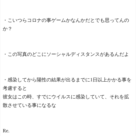
NEW!
北川景子39歳、右バスト
トップに衝撃密着写真にネ
・こいつらコロナの事ゲームかなんかだとでも思ってんの
ット騒然！
NEW!
か？
【ヤニねこ】座り方がス
ラブ人すぎる【海外の反
応】
日本人がアメリカで歴史
・この写真のどこにソーシャルディスタンスがあるんだよ
的快挙！中国人「恐ろしす
ぎる」「人間にこんなこと
が可能なのか？」「サッカ
ーで例えるなら…」【海外
の反応】
・感染してから陽性の結果が出るまでに1日以上かかる事を
日本人がアメリカで歴史
考慮すると
的快挙！中国人「恐ろしす
彼女はこの時、すでにウイルスに感染していて、それを拡
ぎる」「人間にこんなこと
が可能なのか？」「サッカ
散させている事になるな
ーで例えるなら…」【海外
の反応】
【E-1選手権】日本、韓国
に1-0で勝利し、全勝で連覇
Re.
達成！ジャーメインのゴー