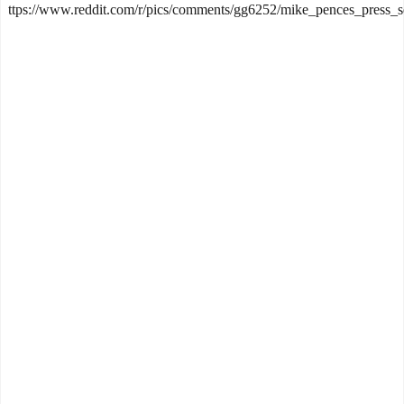
ttps://www.reddit.com/r/pics/comments/gg6252/mike_pences_press_se