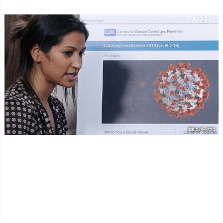
連まとめ）
定
NEW!
海外「面白い！」英雄の
英国人「安心感が違う」
凱旋試合で韓国人が見せた
冨安健洋、パレス移籍当日
ユーモアを海外大絶賛！
にデビュー！圧巻3連続ブロ
（海外の反応）
ックも披露で現地サポが気
中国人「日本を代表する
づく..【海外の反応】
NEW!
飲み物は何？」 中国人
「あの乳酸菌飲料！」「188
ひろゆき「出馬する気な
4年から続くあれ！」
いから話さなかった」妻
海外「日本人は何者なん
「それでも不誠実だろ」→
だ…」 日本の帰宅部の女子
離婚協議へｗｗｗｗｗ
高生たちの本気に世界が驚
NEW!
愕
海外「日本は戦勝国なん
◆悲報◆マドリーFWロド
だよ」 戦後の日本人の特別
リゴ残留希望もアロンソ監
な生き様に各国から称賛の
督はベンチ漬けへ「インド
声 - パンドラの憂鬱
NEW!
料理ばかり食ってるから
だ」by スペイン紙
海外「日本は戦勝国なん
「また浅野の時の走り
だよ」 戦後の日本人の特別
方」 リュディガー走法で6
な生き様に各国から称賛の
0m超爆走、ピッチ横断話題
声 - パンドラの憂鬱
NEW!
「ちゃんと速い」