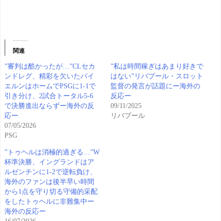
関連
”審判は酷かったが…”CLセカ
”私は時間稼ぎはあまり好きで
ンドレグ、精彩を欠いたバイ
はない”リバプール・スロット
エルンはホームでPSGに1-1で
監督の発言が話題にー海外の
引き分け、2試合トータル5-6
反応ー
で決勝進出ならずー海外の反
09/11/2025
応ー
リバプール
07/05/2026
PSG
”トゥヘルは消極的過ぎる…”W
杯準決勝、イングランドはア
ルゼンチンに1-2で逆転負け、
海外のファンは後半早い時間
から1点を守り切る守備的采配
をしたトゥヘルに非難集中ー
海外の反応ー