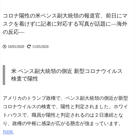
海外「日本ではあらゆる
戦の連敗を7で止める
NEW!
趣味の店が見つかる！」東
京にあるカントリーミュー
コロナ陽性の米ペンス副大統領の報道官、前日にマ
海外「なんだって？！」P
ジックの生演奏が聞けるバ
スクを着けずに記者に対応する写真が話題に―海外
SGが鈴木彩艶の獲得へ増額
ーに対する海外の反応
オファーを準備しているこ
の反応―
NEW!
とに海外大騒ぎ！（海外の
【悲報】現在の長瀬智也
反応）
NEW!
（45）さんがこちらwww
10/05/2020
11/05/2020
【イギリス】両親がイギ
NEW!
リス生まれでない人【ポー
海外「日本だけ別次元じ
ランドボール】
NEW!
ゃん…」 来日した超大物ハ
FIFA会長の謝罪、辞任要
米 ペンス副大統領の側近 新型コロナウイルス
リウッドスターが『世界で
求は収まらず UEFAはボイ
唯一の国』と日本を大絶賛
検査で陽性
コットの方針維持
NEW!
NEW!
【ヤニねこ】座り方がス
英国人「安心感が違う」
ラブ人すぎる【海外の反
冨安健洋、パレス移籍当日
アメリカのトランプ政権で、ペンス副大統領の側近が新型
応】
にデビュー！圧巻3連続ブロ
コロナウイルスの検査で、陽性と判定されました。ホワイ
スペイン代表、16年ぶり
ックも披露で現地サポが気
W杯優勝！フェラン・トー
づく..【海外の反応】
NEW!
トハウスで、職員が陽性と判定されるのは２日連続とな
レス決勝ゴールでアルゼン
り、政権の中枢に感染が広がる懸念が強まっています。
チンを延長戦の末に撃破！
◆悲報◆現役続行宣言の
主将ロドリが大会MVP（関
NHK
長友佑都さん、生涯現役確