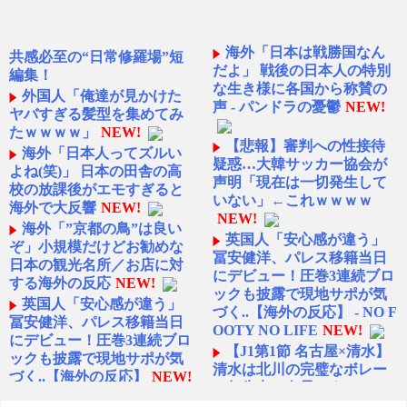
海外「日本は戦勝国なん
共感必至の“日常修羅場”短
だよ」 戦後の日本人の特別
編集！
な生き様に各国から称賛の
外国人「俺達が見かけた
声 - パンドラの憂鬱
NEW!
ヤバすぎる髪型を集めてみ
たｗｗｗｗ」
NEW!
【悲報】審判への性接待
海外「日本人ってズルい
疑惑…大韓サッカー協会が
よね(笑)」 日本の田舎の高
声明「現在は一切発生して
校の放課後がエモすぎると
いない」←これｗｗｗｗ
海外で大反響
NEW!
NEW!
海外「”京都の鳥”は良い
英国人「安心感が違う」
ぞ」小規模だけどお勧めな
冨安健洋、パレス移籍当日
日本の観光名所／お店に対
にデビュー！圧巻3連続ブロ
する海外の反応
NEW!
ックも披露で現地サポが気
英国人「安心感が違う」
づく..【海外の反応】 - NO F
冨安健洋、パレス移籍当日
OOTY NO LIFE
NEW!
にデビュー！圧巻3連続ブロ
【J1第1節 名古屋×清水】
ックも披露で現地サポが気
清水は北川の完璧なボレー
づく..【海外の反応】
NEW!
と無失点で白星スタート！
ホーム公式戦での対名古屋