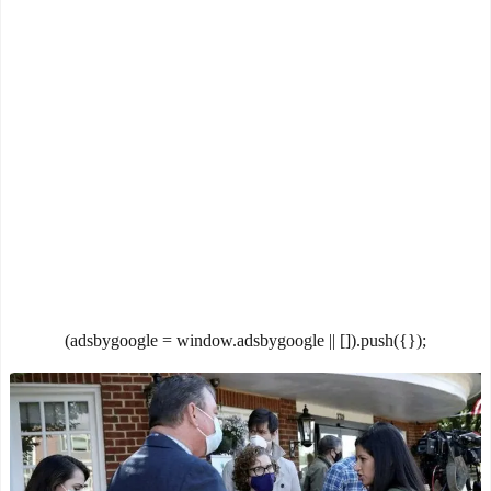
海外「オチが多すぎ！」
イーロン・マスク「中国
日本を不買する韓国の矛盾
のロボットはデタラメで遠
に海外が大爆笑
隔操作してるだけ」
NEW!
仰天！驚きの23層バウム
クーヘンがすごい-韓国製
佐藤二朗、橋本愛との騒
「こんなの見たことない!」
動で主演映画が完全白紙へ
「私の人生の目的が完成」
ｗｗｗｗｗ
NEW!
海外の反応
ひろゆき「出馬する気な
【韓国の反応】「M6.1の
いから話さなかった」妻
地震被害を受けても、次の
「それでも不誠実だろ」→
日の朝には日常に戻ってい
離婚協議へｗｗｗｗｗ
る国」
NEW!
【海外の反応】 エンゼル
イチローがマリナーズのH
ス大谷、満塁で勝負を避け
Rダービーでホームラン連発
られる 敬遠か四球か？！
NEW!
(adsbygoogle = window.adsbygoogle || []).push({});
韓国人「不適切接待疑
今シーズンのキャプテン
惑、2002年イタリア・スペ
はMF竹内涼に決定！副キャ
イン戦で『韓国に奪われ
プテンはテセ・六反・河井
た』と欧州の大手メディア
の3名に
が一斉に報道！」
NEW!
日本の国宝を見た韓国人
日産e-power、無給油で19