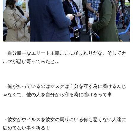
の反応ｗｗｗｗｗｗｗｗｗ
80km走行しギネス記録を達
ｗｗｗｗ
成！→山頂から下ってるだ
けでした…
NEW!
海外「日本のメディアを
楽しめないことにうんざり
だ。ウィーブの評判のせい
Powered by livedoor 相互RS
で自分もその一部になる気
S
分になる」 - ガラパゴスジ
ャパン
NEW!
・自分勝手なエリート主義ここに極まれりだな、そしてカ
イチローがマリナーズ主
ルマが忍び寄って来たと…
催のHRダービーで見せた活
躍にMLBファン騒然！←
「一体いくつなんだ！」
（海外の反応）
NEW!
・俺が知っているのはマスクは自分を守る為に着けるんじ
【夏の風物詩】「うるさ
い」で消える?“盆踊り”存続
ゃなくて、他の人を自分から守る為に着けるって事
の危機 会場数は20年で半
減 騒音対策で“サイレント
盆ダンス”も
NEW!
◆Ｊ１◆1節 FC東京×町田
・彼女がウイルスを彼女の周りにいる何も悪くない人達に
FC東京先制も橋本が退場し
広めてない事を祈るよ
大量5失点！1節最下位発進