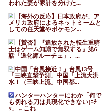
われた妻が家計を分けた...
【海外の反応】日本政府が、ア
メリカ政府によるネットミームと
しての任天堂やポケモン...
【賛否】『追放された転生重騎
士はゲーム知識で無双する』第6
話「道化師ルーチェ」、...
中国「台風接近！」台風13号
「三峡直撃予測」中国「上流大洪
水！（三峡上流」中国都...
ハンターハンターにわか「何で
も切れる刀は具現化できない(ﾆﾁ
ｯ」←これ