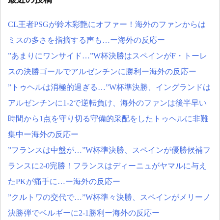
CL王者PSGが鈴木彩艶にオファー！海外のファンからは
ミスの多さを指摘する声も…ー海外の反応ー
”あまりにワンサイド…”W杯決勝はスペインがF・トーレ
スの決勝ゴールでアルゼンチンに勝利ー海外の反応ー
”トゥヘルは消極的過ぎる…”W杯準決勝、イングランドは
アルゼンチンに1-2で逆転負け、海外のファンは後半早い
時間から1点を守り切る守備的采配をしたトゥヘルに非難
集中ー海外の反応ー
”フランスは中盤が…”W杯準決勝、スペインが優勝候補フ
ランスに2-0完勝！フランスはディーニュがヤマルに与え
たPKが痛手に…ー海外の反応ー
”クルトワの交代で…”W杯準々決勝、スペインがメリーノ
決勝弾でベルギーに2-1勝利ー海外の反応ー