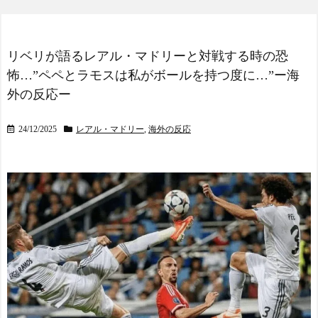
外国人「2026年バロンド
に海外が大爆笑
ールは誰が受賞すべき?」エ
仰天！驚きの23層バウム
ンバペ、今季無冠でも初受
クーヘンがすごい-韓国製
賞か!?海外ファンが考える
リベリが語るレアル・マドリーと対戦する時の恐
「こんなの見たことない!」
本命とは!?【海外の反応】
「私の人生の目的が完成」
NEW!
怖…”ペペとラモスは私がボールを持つ度に…”ー海
海外の反応
ラジコンのキングタイガ
外の反応ー
【韓国の反応】「M6.1の
ーでスズメバチの巣に突撃
地震被害を受けても、次の
「ハチからしたら突然ドイ
日の朝には日常に戻ってい
24/12/2025
レアル・マドリー
,
海外の反応
ツ戦車が家に来るんだぞ」
る国」
【海外の反応】
NEW!
【海外の反応】 エンゼル
韓国サッカー協会、男子
ス大谷、満塁で勝負を避け
ワールドカップ予選におけ
られる 敬遠か四球か？！
る外国人審判への性接待疑
惑が浮上…よみがえる2002
今シーズンのキャプテン
W杯の悪夢[海外の反応]
はMF竹内涼に決定！副キャ
NEW!
プテンはテセ・六反・河井
韓国人「織田信長の安土
の3名に
城の復元図と建築技術の高
日本の国宝を見た韓国人
さに韓国人が衝撃！」→
の反応ｗｗｗｗｗｗｗｗｗ
「当時の技術力に言葉を失
ｗｗｗｗ
う‥」
NEW!