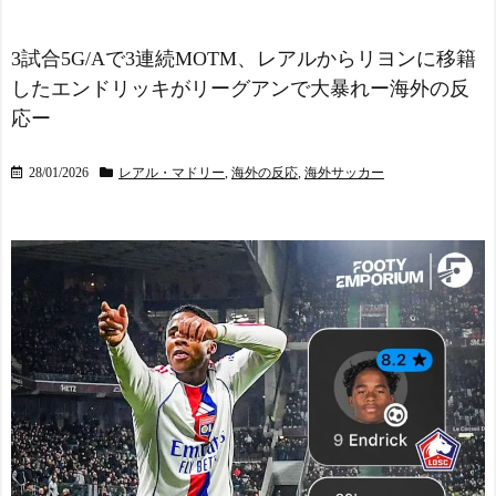
ー」 中国人「フランスと
声
NEW!
日本は両想い」「中国人と
【画像】磯山さやか(40)、
分かると空気が凍りつく」
乳の位置に乳輪のようなも
3試合5G/Aで3連続MOTM、レアルからリヨンに移籍
NEW!
のがwww
NEW!
したエンドリッキがリーグアンで大暴れー海外の反
海外「さすが日本！」日
海外の反応：韓国在住の
本とドイツの仕事効率の差
応ー
日本人インフルエンサーが
が分かる数字に海外が大騒
ライブ配信中に自殺、Kポッ
ぎ
NEW!
プファンから嫌がらせか
28/01/2026
レアル・マドリー
,
海外の反応
,
海外サッカー
リニューアルを予告して
NEW!
いた鹿児島ユナイテッド
韓国人「韓国人の間で日
の“ゆないくー”、ホーム開
本の”天国”と呼ばれている
幕戦に新フェイスで登場
場所がこちら・・・」
【ヤニねこ】座り方がス
NEW!
ラブ人すぎる【海外の反
【悲報】甲子園始球式で
応】
インドネシア人高校生が投
スペイン代表、16年ぶり
げたことに日本人がショッ
W杯優勝！フェラン・トー
クを受ける「たくさんの日
レス決勝ゴールでアルゼン
本人が傷ついた」「甲子園
チンを延長戦の末に撃破！
を政治利用するな」←こい
主将ロドリが大会MVP（関
つｗｗｗｗｗ
NEW!
連まとめ）
◆知ってた遅報◆ 韓国サ
海外「面白い！」英雄の
ッカー協会 2011～12年に