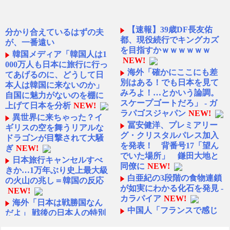
【速報】39歳DF長友佑
分かり合えているはずの夫
都、現役続行でキングカズ
が、一番遠い
を目指すかｗｗｗｗｗｗ
韓国メディア「韓国人は1
NEW!
000万人も日本に旅行に行っ
海外「確かにここにも差
てあげるのに、どうして日
別はある！でも日本を見て
本人は韓国に来ないのか」
みろよ！…とかいう論調。
自国に魅力がないのを棚に
スケープゴートだろ」 - ガ
上げて日本を分析
NEW!
ラパゴスジャパン
NEW!
異世界に来ちゃった？イ
冨安健洋、プレミアリー
ギリスの空を舞うリアルな
グ・クリスタルパレス加入
ドラゴンが目撃されて大騒
を発表！ 背番号17「望ん
ぎ
NEW!
でいた場所」 鎌田大地と
日本旅行キャンセルすべ
同僚に
NEW!
きか…1万年ぶり史上最大級
白亜紀の3段階の食物連鎖
の火山の兆し＝韓国の反応
が如実にわかる化石を発見 -
NEW!
カラパイア
NEW!
海外「日本は戦勝国なん
中国人「フランスで感じ
だよ」 戦後の日本人の特別
た日本への強烈なフィルタ
な生き様に各国から称賛の