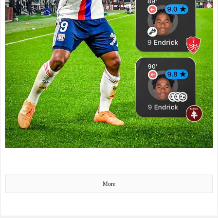
凱旋試合で韓国人が見せた
国際審判員らを性接待
ユーモアを海外大絶賛！
NEW!
（海外の反応）
【貯王画像】TWICE・モ
中国人「日本を代表する
モ、とんでもないえちすぎ
飲み物は何？」 中国人
る格好をするｗｗｗｗｗｗ
「あの乳酸菌飲料！」「188
ｗ
NEW!
4年から続くあれ！」
スマホゲー業界、終わり
海外「日本人は何者なん
の始まり…倒産件数が過去
だ…」 日本の帰宅部の女子
最多ペース「数億円かけて
高生たちの本気に世界が驚
も爆ﾀﾋ」
NEW!
愕
【悲報】乃木坂レベルで
◆悲報◆マドリーFWロド
もグループ卒業したら三流
リゴ残留希望もアロンソ監
タレント扱いになる模
督はベンチ漬けへ「インド
様・・・
NEW!
料理ばかり食ってるから
ちいかわ、想像以上に奥
だ」by スペイン紙
が深かったｗｗｗ「喋る
「また浅野の時の走り
奴」と「喋らない奴」で人
方」 リュディガー走法で6
格に差がある模様
NEW!
More
0m超爆走、ピッチ横断話題
ドジャースが7連敗しても
「ちゃんと速い」
気の毒だとは思わない
海外「オチが多すぎ！」
NEW!
日本を不買する韓国の矛盾