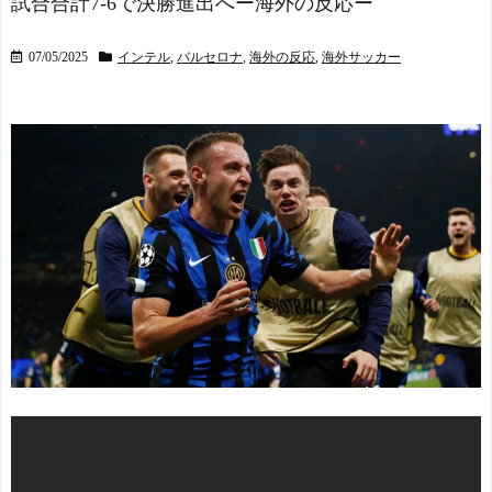
試合合計7-6で決勝進出へー海外の反応ー
07/05/2025
インテル
,
バルセロナ
,
海外の反応
,
海外サッカー