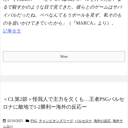
ping with Success and Failure
in Showbiz
るで殺すかのような目で見てきた。彼らとのゲームはサバ
【日本代表】ボーフム浅
イバルだったね。ペペなんてもうボールを見ず、私そのも
野が日本に重要な勝利をも
のを追いかけてきていたから」
（『MARCA』より）。
たらす！ドイツ紙
海外サッカー、引退する
記事全文
ような年齢のおっさんが無
双する
Powered by livedoor 相互RS
S
More
＜CL第2節＞怪我人で主力を欠くも…王者PSGバルセ
ロナに敵地で1-2勝利ー海外の反応ー
02/10/2025
PSG
,
チャンピオンズリーグ
,
バルセロナ
,
海外の反応
,
海外サ
ッカー