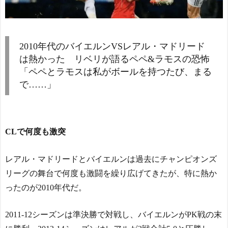
◆残当◆性接待で韓国サ
ッカーのイメージが墜落
NEW!
【海外の反応】Wソック
Powered by livedoor 相互RS
2010年代のバイエルンVSレアル・マドリード
スの実況、口は禍の元【ML
S
B】 - ボールパーク速報
は熱かった リベリが語るペペ&ラモスの恐怖
NEW!
「ペペとラモスは私がボールを持つたび、まる
【海外の反応】Wソック
で……」
スの実況、口は禍の元【ML
B】 - ボールパーク速報
NEW!
日本のテレビがまだ面白
かった時代がこちらｗｗｗ
CLで何度も激突
ｗｗｗｗ
NEW!
海外「日本人で海外に住
レアル・マドリードとバイエルンは過去にチャンピオンズ
みたいと思っている人が少
ないのは何故なんだ？母国
リーグの舞台で何度も激闘を繰り広げてきたが、特に熱か
ではみんな出たがっている
ったのが2010年代だ。
のだが？」 - ガラパゴスジ
ャパン
NEW!
2011-12シーズンは準決勝で対戦し、バイエルンがPK戦の末
北川景子39歳、右バスト
トップに衝撃密着写真にネ