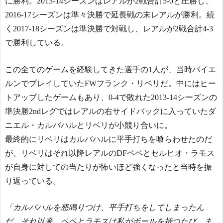
に勝利。2013-14シーズンはレアルが2戦合計5-0と圧勝し、
ット騒然！
2016-17シーズンは準々決勝で延長戦の末レアルが勝利。続
【ヤニねこ】座り方がス
ラブ人すぎる【海外の反
く2017-18シーズンは準決勝で対戦し、レアルが2戦合計4-3
応】
で勝利している。
日本人がアメリカで歴史
的快挙！中国人「恐ろしす
この全てのゲームを経験してきた選手の1人が、当時バイエ
ぎる」「人間にこんなこと
が可能なのか？」「サッカ
ルンでプレイしていたFWフランク・リベリだ。中にはヒー
ーで例えるなら…」【海外
トアップしたゲームもあり、0-4で敗れた2013-14シーズンの
の反応】
日本人がアメリカで歴史
準決勝2ndレグではレアルの右サイドバックに入っていたダ
的快挙！中国人「恐ろしす
ニエル・カルバハルとリベリが小競り合いに。
ぎる」「人間にこんなこと
最終的にリベリはカルバハルに平手打ちを喰らわせたのだ
が可能なのか？」「サッカ
ーで例えるなら…」【海外
が、リベリはそれ以降レアルのDFペペとセルヒオ・ラモス
の反応】
が自身に対しての当たりが怖いほど強くなったと当時を振
【E-1選手権】日本、韓国
り返っている。
に1-0で勝利し、全勝で連覇
達成！ジャーメインのゴー
ルを守り切る！
「カルバハルを怒鳴りつけ、平手打ちをしてしまったん
The Show Must Go On: Co
だ。それ以来、ペペとラモスは私がボールを持つたび、ま