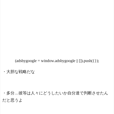
ュース24（β）
NEW!
超高校級と注目された19
歳怪物FWの現在...
NEW!
大阪のホテル、ヤバすぎ
て炎上www「大阪の洗礼を
受けました…」
NEW!
【海外の反応】日本人は
本当にこの膨大な数の漢字
を全て書けるのか？
日本人がアメリカで歴史
(adsbygoogle = window.adsbygoogle || []).push({});
的快挙！中国人「恐ろしす
ぎる」「人間にこんなこと
が可能なのか？」「サッカ
・大胆な戦略だな
ーで例えるなら…」【海外
の反応】
日本人がアメリカで歴史
的快挙！中国人「恐ろしす
・多分…彼等は人々にどうしたいか自分達で判断させたん
ぎる」「人間にこんなこと
だと思うよ
が可能なのか？」「サッカ
ーで例えるなら…」【海外
の反応】