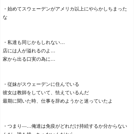
【E-1選手権】日本、韓国
・始めてスウェーデンがアメリカ以上にやらかしちまった
に1-0で勝利し、全勝で連覇
な
達成！ジャーメインのゴー
ルを守り切る！
The Show Must Go On: Co
ping with Success and Failure
in Showbiz
・私達も同じかもしれない…
【日本代表】ボーフム浅
店には人が溢れるのよ…
野が日本に重要な勝利をも
家から出る口実の為に…
たらす！ドイツ紙
海外サッカー、引退する
ような年齢のおっさんが無
双する
・従妹がスウェーデンに住んでいる
Powered by livedoor 相互RS
彼女は教師をしていて、怯えているんだ
S
最期に聞いた時、仕事を辞めようかと迷っていたよ
・つまり―…俺達は免疫がどれだけ持続するか分からない