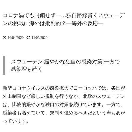
トパウリからMFジャクソ
の本音がこれ！(動画あり)
ン・アーバインを完全移籍
【海外の反応】
NEW!
で獲得と発表 「チームが
渡邊渚さん、近況報告
コロナ渦でも封鎖せずー…独自路線貫くスウェーデ
さらに良くなる手助けをし
「最近は落ち着いてきてま
ンの挑戦に海外は批判的？―海外の反応―
たいと思っています」
す」
NEW!
NEW!
【ひまわり学級】支援学
海外「全部日本の真似だ
16/04/2020
11/05/2020
級に名前は必要なのか
ったのか…」 日本の普通の
NEW!
テレビ番組が最新SNSの数
カナダ人「お前らの国で
十年先を行っていたと話題
異性の服を着てたらどう思
に
NEW!
スウェーデン 緩やかな独自の感染対策 一方で
われる？」
NEW!
海外「全部日本の真似だ
感染増も続く
【悲報】女「丸亀製麺美
ったのか…」 日本の普通の
味しかったね」俺「また来
テレビ番組が最新SNSの数
ようよ」店員「お会計2380
十年先を行っていたと話題
新型コロナウイルスの感染拡大でヨーロッパでは、各国が
円になりまーす」→その後
に
NEW!
『こう』なったんだが俺悪
外出制限など厳しい規制を行うなか、北欧のスウェーデン
【海外の反応】日本人は
くないよ
本当にこの膨大な数の漢字
は、比較的緩やかな独自の対策を続けています。一方で、
な？？？？？？？？
NEW!
を全て書けるのか？
感染者も増えていて、規制を強めるべきだという声もあが
スペイン代表、16年ぶり
外国人「2026年バロンド
っています。
W杯優勝！フェラン・トー
ールは誰が受賞すべき?」エ
レス決勝ゴールでアルゼン
ンバペ、今季無冠でも初受