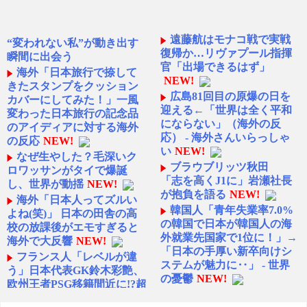
遠藤航はモナコ戦で実戦
“変われない私”が動き出す
復帰か…リヴァプール指揮
瞬間に出会う
官「出場できるはず」
海外「日本旅行で捺して
NEW!
きたスタンプをクッション
広島81回目の原爆の日を
カバーにしてみた！」一風
迎える←「世界は全く平和
変わった日本旅行の記念品
にならない」（海外の反
のアイディアに対する海外
応） - 海外さんいらっしゃ
の反応
NEW!
い
NEW!
なぜ生やした？毛深いク
ブラウブリッツ秋田
ロワッサンがタイで爆誕
「志を高くJ1に」岩瀬社長
し、世界が動揺
NEW!
が抱負を語る
NEW!
海外「日本人ってズルい
韓国人「青年失業率7.0%
よね(笑)」 日本の田舎の高
の韓国で日本が韓国人の海
校の放課後がエモすぎると
外就業先国家で1位に！」→
海外で大反響
NEW!
「日本の手厚い新卒向けシ
フランス人「レベルが違
ステムが魅力に‥」 - 世界
う」日本代表GK鈴木彩艶、
の憂鬱
NEW!
欧州王者PSG移籍間近に!?超
セレッソ大阪がFCザンク
絶プレー集を見た現地サポ