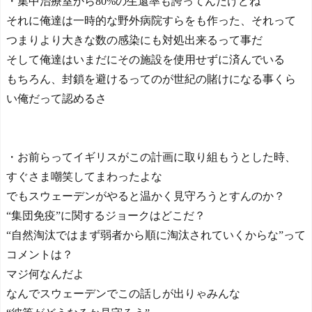
・集中治療室から80%の生還率も誇ってんだけどね
それに俺達は一時的な野外病院すらをも作った、それって
つまりより大きな数の感染にも対処出来るって事だ
そして俺達はいまだにその施設を使用せずに済んでいる
もちろん、封鎖を避けるってのが世紀の賭けになる事くら
い俺だって認めるさ
・お前らってイギリスがこの計画に取り組もうとした時、
すぐさま嘲笑してまわったよな
でもスウェーデンがやると温かく見守ろうとすんのか？
“集団免疫”に関するジョークはどこだ？
“自然淘汰ではまず弱者から順に淘汰されていくからな”って
コメントは？
マジ何なんだよ
なんでスウェーデンでこの話しが出りゃみんな