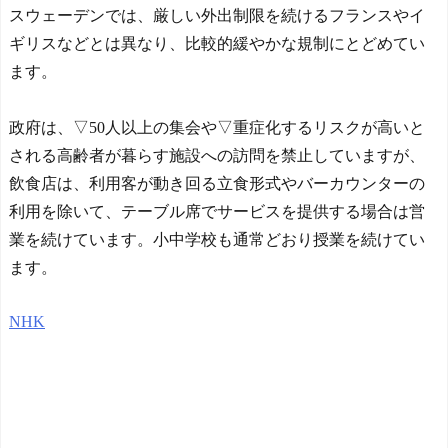
チンを延長戦の末に撃破！
賞か!?海外ファンが考える
スウェーデンでは、厳しい外出制限を続けるフランスやイ
主将ロドリが大会MVP（関
本命とは!?【海外の反応】
ギリスなどとは異なり、比較的緩やかな規制にとどめてい
連まとめ）
NEW!
海外「面白い！」英雄の
ます。
海外「どの国もあっさ
凱旋試合で韓国人が見せた
り！」日本が撃退したモン
ユーモアを海外大絶賛！
ゴル帝国の本当の恐ろしさ
政府は、▽50人以上の集会や▽重症化するリスクが高いと
（海外の反応）
に海外が大騒ぎ
NEW!
中国人「日本を代表する
される高齢者が暮らす施設への訪問を禁止していますが、
◆SPL◆レンジャース、ハ
飲み物は何？」 中国人
ノーファー96MF横田大輔の
飲食店は、利用客が動き回る立食形式やバーカウンターの
「あの乳酸菌飲料！」「188
加入を発表！
NEW!
4年から続くあれ！」
利用を除いて、テーブル席でサービスを提供する場合は営
【海外の反応】ジョン・
海外「日本人は何者なん
業を続けています。小中学校も通常どおり授業を続けてい
オルルードって「劣化版・
だ…」 日本の帰宅部の女子
元祖大谷翔平」になれるく
ます。
高生たちの本気に世界が驚
らいピッチャーとして通用
愕
した可能性あるの？ → 「脳
◆悲報◆マドリーFWロド
NHK
の病気がなかったらもっと
リゴ残留希望もアロンソ監
とんでもない選手だっただ
督はベンチ漬けへ「インド
ろうな」「やろうと思えば
料理ばかり食ってるから
二刀流をできるポテンシャ
だ」by スペイン紙
ルを持っていてもアメリカ
「また浅野の時の走り
のシステムが許さないんだ
方」 リュディガー走法で6
よな」
NEW!