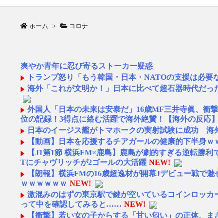
ホーム
>
コロナ
爽やか青年に忍び寄るストーカー疑惑
トランプ怒り「もう韓国・日本・NATOの支援は必要
海外「これが文明か！」日本に比べて超石器時代だっ
外国人「日本の未来は安泰だ」16歳MF三井寺眞、衝
位の記録！3得点に絡む活躍で海外絶賛！【海外の反応
日本のイージス艦がトマホークの実射試験に成功 海
【動画】日本を応援するチアガールの健康的下半身ｗ
【J1第1節 横浜FM×鹿島】鹿島が劇的すぎる逆転勝
Tにチャヴリッチが2ゴールの大活躍
NEW!
【朗報】横浜FMの16歳超逸材が開幕Jデビュー戦で魅せ
ｗｗｗｗｗｗ
NEW!
激混みのはずの東京駅で鍵が空いているコインロッカ
って中を確認してみると……
NEW!
【衝撃】若い女の子からする「甘い匂い」の正体、ま