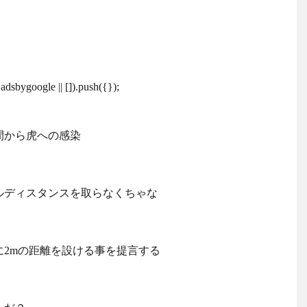
dsbygoogle || []).push({});
間から虎への感染
ルディスタンスを取らなくちゃな
2mの距離を設ける事を提言する