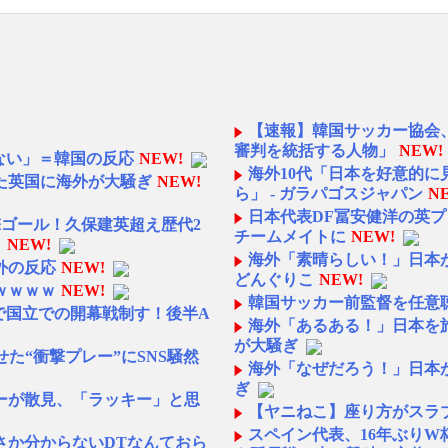
【速報】韓国サッカー協会
審判を統括する人物」
NEW!
ない」＝韓国の反応
NEW!
海外10代「日本を好意的
た英国に海外が大騒ぎ
NEW!
ら」 - ガラパゴスジャパン
N
日本代表DF冨安健洋の英
撃ゴール！久保建英超え歴代2
チームメイトに
NEW!
】
NEW!
海外「素晴らしい！」日本が
外の反応
NEW!
どんぐりこ
NEW!
ｗｗｗｗ
NEW!
韓国サッカー前監督を任意
利で国立での開幕戦制す！後半A
海外「あるある！」日本を
が大騒ぎ
た“衝撃プレー”にSNS騒然
海外「なぜだろう！」日本
ぎ
ーが散見、「ラッキー」と思
【ヤニねこ】座り方がスラ
スペイン代表、16年ぶり
さか分からないDTなんておら