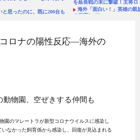
を延長戦の末に撃破！主将ロ
海外「面白い！」英雄の凱
と思ったのに、既に200台も
の反応）
中国人「日本を代表する飲み
異の大復活に米国人が大喜び
ら続くあれ！」
海外「日本人は何者なんだ
い」と投稿したのが韓国にバレ
コロナの陽性反応―海外の
◆悲報◆マドリーFWロド
ばかり食ってるからだ」by 
ご覧ください」→「これはす
「また浅野の時の走り方」
がしない・...
NEW!
んと速い」
０歳の時、真夏に重度の熱中
海外「オチが多すぎ！」日
れた「衝撃の事実」に絶句
仰天！驚きの23層バウムク
人生の目的が完成」海外の反
対応してしまい大炎上ｗ
【韓国の反応】「M6.1の
国」
の動物園、空ぜきする仲間も
NEW!
【海外の反応】 エンゼル
…底だと思ったら」エンタメ名
今シーズンのキャプテンは
名に
に見ている？投票結果がこち
動物園のマレートラが新型コロナウイルスに感染し
日本の国宝を見た韓国人の
ていなかった飼育係から感染し、回復が見込まれる
に見ている？投票結果がこち