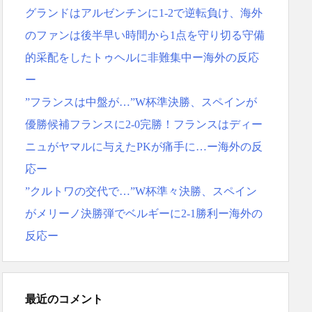
グランドはアルゼンチンに1-2で逆転負け、海外
のファンは後半早い時間から1点を守り切る守備
的采配をしたトゥヘルに非難集中ー海外の反応
ー
”フランスは中盤が…”W杯準決勝、スペインが
優勝候補フランスに2-0完勝！フランスはディー
ニュがヤマルに与えたPKが痛手に…ー海外の反
応ー
”クルトワの交代で…”W杯準々決勝、スペイン
がメリーノ決勝弾でベルギーに2-1勝利ー海外の
反応ー
最近のコメント