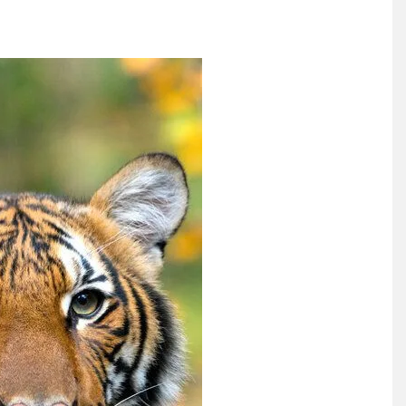
の大復活に米国人が大喜び -
Powered by livedoor 相互RSS
ご覧ください」→「これはす
感じがしない・・・」「あれ
健洋の加入を発表！
NEW!
ついてしまう。
る」「人間にこんなことが可
】
る」「人間にこんなことが可
】
覇達成！ジャーメインのゴールを
 in Showbiz
らす！ドイツ紙
する