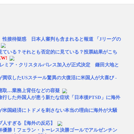
、性接待疑惑 日本人審判も含まれると報道 「Jリーグの
に見ている？それとも否定的に見ている？投票結果がこち
EW!
プレミア・クリスタルパレス加入が正式決定 鎌田大地と
買収したUSスチール驚異の大復活に米国人が大喜び -
聴取…業務上背任などの容疑
旅行した外国人が患う新たな症状「日本後PTSD」に海外
が米国経済にトドメを刺さない本当の理由に海外が大騒
ブ人すぎる【海外の反応】
W杯優勝！フェラン・トーレス決勝ゴールでアルゼンチン