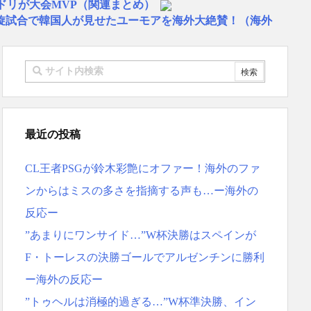
ドリが大会MVP（関連まとめ）
旋試合で韓国人が見せたユーモアを海外大絶賛！（海外
物は何？」 中国人「あの乳酸菌飲料！」「1884年か
…」 日本の帰宅部の女子高生たちの本気に世界が驚愕
リゴ残留希望もアロンソ監督はベンチ漬けへ「インド料理
スペイン紙
 リュディガー走法で60m超爆走、ピッチ横断話題「ちゃ
最近の投稿
本を不買する韓国の矛盾に海外が大爆笑
CL王者PSGが鈴木彩艶にオファー！海外のファ
ーヘンがすごい-韓国製「こんなの見たことない!」「私の
応
ンからはミスの多さを指摘する声も…ー海外の
地震被害を受けても、次の日の朝には日常に戻っている
反応ー
ス大谷、満塁で勝負を避けられる 敬遠か四球か？！
”あまりにワンサイド…”W杯決勝はスペインが
MF竹内涼に決定！副キャプテンはテセ・六反・河井の3
F・トーレスの決勝ゴールでアルゼンチンに勝利
反応ｗｗｗｗｗｗｗｗｗｗｗｗｗ
ー海外の反応ー
”トゥヘルは消極的過ぎる…”W杯準決勝、イン