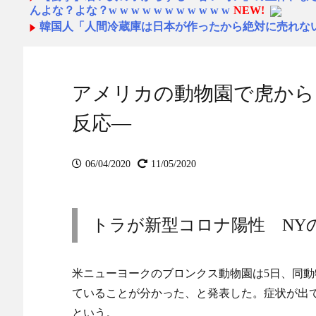
んよな？よな？w w w w w w w w w w w
NEW!
韓国人「人間冷蔵庫は日本が作ったから絶対に売れない
売れたんだそうです…」
NEW!
海外「素晴らしい！」日本が買収したUSスチール驚
NEW!
日本のX民が「被災しても韓国の水だけは飲みたくな
アメリカの動物園で虎から
てしまうw
NEW!
韓国人「熊本地震で見る日本の土木技術の完全勝利を
反応―
ごいわ」「こういうのを見ると日本人は何か適当に作る感じ
「お前は自分に甘い」と家族に責められ育った私…３
症で救急搬送された結果→会社の人たちから叩きつけら
06/04/2020
11/05/2020
NEW!
秋田県職員さん、会見をバスローブ＆喫煙スタイルで
NEW!
トラが新型コロナ陽性 NY
【画像】愛知の半グレ、怖すぎる→御尊顔がこちら…
韓国人「株価43万ウォン→3万ウォンに衝撃的な暴落
家CJ ENMに何が起きた?
NEW!
海外10代「日本を好意的に見ている？それとも否定的
米ニューヨークのブロンクス動物園は5日、同
ら」 - ガラパゴスジャパン
NEW!
ていることが分かった、と発表した。症状が出
海外10代「日本を好意的に見ている？それとも否定的
という。
ら」 - ガラパゴスジャパン
NEW!