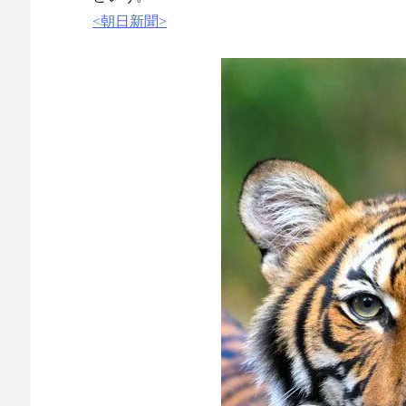
【画像】福原遥さん、意外とあるｗ
NEW!
<朝日新聞>
海外「素晴らしい！」日本が買収したUSスチール驚異
どんぐりこ
NEW!
韓国人「熊本地震で見る日本の土木技術の完全勝利を
ごいわ」「こういうのを見ると日本人は何か適当に作る
がまさに経験値である」
NEW!
◆プレミア◆クリスタル・パレス、日本代表DF冨安
【悲報】加藤あい43歳、バスタオル巻いて館内をうろ
【ヤニねこ】座り方がスラブ人すぎる【海外の反応】
日本人がアメリカで歴史的快挙！中国人「恐ろしすぎ
能なのか？」「サッカーで例えるなら…」【海外の反応
日本人がアメリカで歴史的快挙！中国人「恐ろしすぎ
能なのか？」「サッカーで例えるなら…」【海外の反応
【E-1選手権】日本、韓国に1-0で勝利し、全勝で連
守り切る！
The Show Must Go On: Coping with Success and Failure
【日本代表】ボーフム浅野が日本に重要な勝利をもた
海外サッカー、引退するような年齢のおっさんが無双
Powered by livedoor 相互RSS