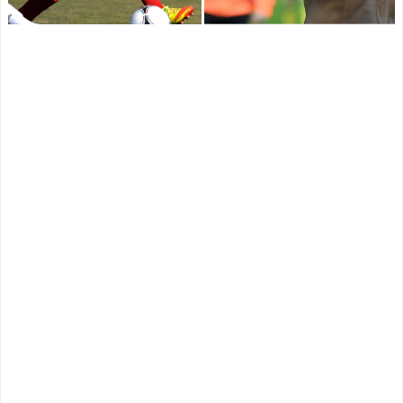
を全て書けるのか？
ドの共通点と我流の演出論
スペイン代表、16年ぶり
NEW!
W杯優勝！フェラン・トー
【悲報】現在の韓国代表
レス決勝ゴールでアルゼン
の若手の5大リーグ所属選
チンを延長戦の末に撃破！
手…そこそこやる？
NEW!
主将ロドリが大会MVP（関
連まとめ）
【朗報】冨安健洋さん…
海外「面白い！」英雄の
もしパレスで大きな故障が
凱旋試合で韓国人が見せた
無かったら、アーセナルの
ユーモアを海外大絶賛！
メディカルが悪かったこと
（海外の反応）
がハッキリする件ｗｗｗｗ
中国人「日本を代表する
NEW!
飲み物は何？」 中国人
本田圭佑のW杯と移民問
「あの乳酸菌飲料！」「188
題に関する投稿に批判殺到
4年から続くあれ！」
「問題発言だとわからない
海外「日本人は何者なん
のか？」「ネタにするな」
だ…」 日本の帰宅部の女子
釈明も火に油
NEW!
高生たちの本気に世界が驚
ワイ手取り15万正社員→
愕
副業でウーバーやってるん
◆悲報◆マドリーFWロド
やが金がない
NEW!
リゴ残留希望もアロンソ監
【MLB】村上宗隆がミゲ
督はベンチ漬けへ「インド