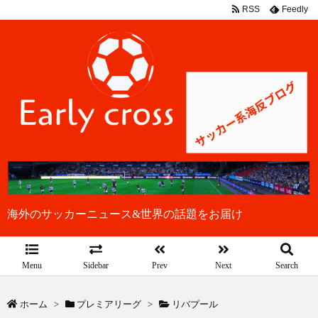
RSS
Feedly
海外のサッカーニュース&世界の話題をお届け
Menu
Sidebar
Prev
Next
Search
ホーム
>
プレミアリーグ
>
リバプール