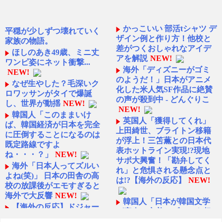
かっこいい 部活tシャツ デ
平穏が少しずつ壊れていく
ザイン例と作り方！他校と
家族の物語。
差がつくおしゃれなアイデ
ほしのあき49歳、ミニ丈
アを解説
NEW!
ワンピ姿にネット衝撃...
海外「ディズニーがゴミ
NEW!
のようだ！」日本がアニメ
なぜ生やした？毛深いク
化した米人気SF作品に絶賛
ロワッサンがタイで爆誕
の声が殺到中 - どんぐりこ
し、世界が動揺
NEW!
NEW!
韓国人「このままいけ
英国人「獲得してくれ」
ば、韓国経済が日本を完全
上田綺世、ブライトン移籍
に圧倒することになるのは
が浮上！三笘薫との日本代
既定路線ですよ
表ホットライン実現!?現地
ね・・・？」
NEW!
サポ大興奮！「勘弁してく
海外「日本人ってズルい
れ」と危惧される懸念点と
よね(笑)」 日本の田舎の高
は!?【海外の反応】
NEW!
校の放課後がエモすぎると
海外で大反響
NEW!
韓国人「日本が韓国文学
【海外の反応】ドジャー
が完全に定着！ブームを超
ス、最強左腕スクーバルを
えて一つのジャンルとして