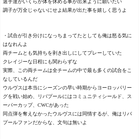
選手達がいくらか体を休める事が出来ように願いたい
題に関する投稿に批判殺到
調子が万全じゃないにせよ結果が出た事を嬉しく思うよ
「問題発言だとわからない
のか？」「ネタにするな」
釈明も火に油
NEW!
【海外の反応】日本人は
・試合が引き分けになっちまってたとしても俺は怒る気に
本当にこの膨大な数の漢字
を全て書けるのか？
はなれんよ
日本人がアメリカで歴史
両チームとも気持ちを剥き出しにしてプレーしていた
的快挙！中国人「恐ろしす
クレイジーな日程にも関わらずな
ぎる」「人間にこんなこと
が可能なのか？」「サッカ
実際、この両チームは全チームの中で最も多くの試合をこ
ーで例えるなら…」【海外
なしているんだ
の反応】
ウルヴスは本当にシーズンの早い時期からヨーロッパリー
日本人がアメリカで歴史
的快挙！中国人「恐ろしす
グを戦い始め、リバプールにはコミュニティシールド、ス
ぎる」「人間にこんなこと
ーパーカップ、CWCがあった
が可能なのか？」「サッカ
ーで例えるなら…」【海外
同点弾を奪えなかったウルヴスには同情するが、俺はリバ
の反応】
プールファンだからな、文句は無いよ
【E-1選手権】日本、韓国
に1-0で勝利し、全勝で連覇
達成！ジャーメインのゴー