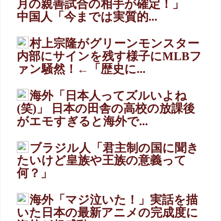
月の親善試合の相手が確定！」
中国人「今までは実質的...
村上宗隆がグリーンモンスター
内部にサインを残す様子にMLBフ
ァン騒然！←「歴史に...
海外「日本人ってズルいよね
(笑)」 日本の田舎の高校の放課後
がエモすぎると海外で...
ブラジル人「君主制の国に聞き
たいけど皇族や王族の意義って
何？」
海外「マジ泣いた！」実話を描
いた日本の最新アニメの完成度に