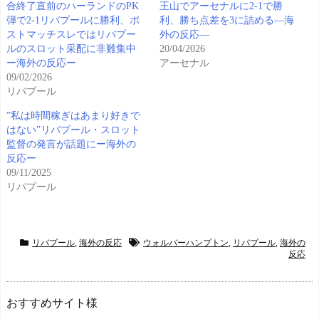
合終了直前のハーランドのPK
王山でアーセナルに2-1で勝
弾で2-1リバプールに勝利、ポ
利、勝ち点差を3に詰める―海
ストマッチスレではリバプー
外の反応―
ルのスロット采配に非難集中
20/04/2026
ー海外の反応ー
アーセナル
09/02/2026
リバプール
”私は時間稼ぎはあまり好きで
はない”リバプール・スロット
監督の発言が話題にー海外の
反応ー
09/11/2025
リバプール
リバプール
,
海外の反応
ウォルバーハンプトン
,
リバプール
,
海外の
反応
おすすめサイト様