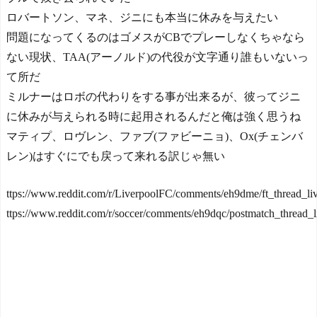
ロバートソン、マネ、ジニにも本当に休みを与えたい
問題になってくるのはゴメスがCBでプレーしなくちゃなら
ない現状、TAA(アーノルド)の代役が文字通り誰もいないっ
て所だ
ミルナーはロボの代わりをする事が出来るが、彼ってジニ
に休みが与えられる時に起用されるんだと俺は強く思うね
マティプ、ロヴレン、ファブ(ファビーニョ)、Ox(チェンバ
レン)はすぐにでも戻って来れる訳じゃ無い
ttps://www.reddit.com/r/LiverpoolFC/comments/eh9dme/ft_thread_li
ttps://www.reddit.com/r/soccer/comments/eh9dqc/postmatch_thread