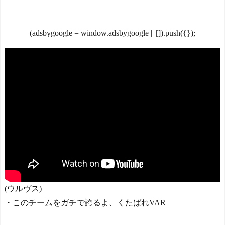
ル・バルガスの髪の毛で遊
料理ばかり食ってるから
ぶｗｗｗｗ → 「Wソックス
だ」by スペイン紙
の動画は依存度が高いな」
「また浅野の時の走り
(adsbygoogle = window.adsbygoogle || []).push({});
「たった一人でこんなにチ
方」 リュディガー走法で6
ームが変わるんだからすご
0m超爆走、ピッチ横断話題
いわ」
NEW!
「ちゃんと速い」
【ファ！？】面接官「日
海外「オチが多すぎ！」
本に刀鍛冶は何人いるか推
日本を不買する韓国の矛盾
定してください」 俺「188
に海外が大爆笑
人です」 面接官「どうい
仰天！驚きの23層バウム
う風に考えましたか？」
クーヘンがすごい-韓国製
俺「知ってました」→この
「こんなの見たことない!」
後『こう』なったんだがマ
「私の人生の目的が完成」
ジで納得いかな
海外の反応
い！！！！！
NEW!
【韓国の反応】「M6.1の
韓国人「韓国サッカー協
地震被害を受けても、次の
会W杯予選で外国人審判に
日の朝には日常に戻ってい
性接待したことが発覚!」
る国」
NEW!
(ウルヴス)
【海外の反応】 エンゼル
海外「ディズニーがゴミ
・このチームをガチで誇るよ、くたばれVAR
ス大谷、満塁で勝負を避け
のようだ！」日本がアニメ
られる 敬遠か四球か？！
化した米人気SF作品に絶賛