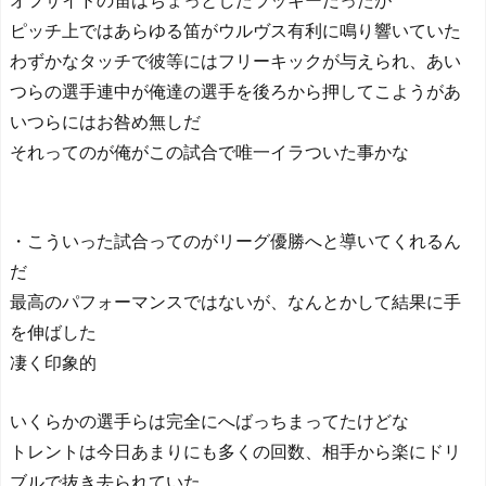
オフサイドの笛はちょっとしたラッキーだったが
ピッチ上ではあらゆる笛がウルヴス有利に鳴り響いていた
わずかなタッチで彼等にはフリーキックが与えられ、あい
つらの選手連中が俺達の選手を後ろから押してこようがあ
いつらにはお咎め無しだ
それってのが俺がこの試合で唯一イラついた事かな
・こういった試合ってのがリーグ優勝へと導いてくれるん
だ
最高のパフォーマンスではないが、なんとかして結果に手
を伸ばした
凄く印象的
いくらかの選手らは完全にへばっちまってたけどな
トレントは今日あまりにも多くの回数、相手から楽にドリ
ブルで抜き去られていた