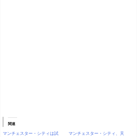
関連
マンチェスター・シティは試
マンチェスター・シティ、天