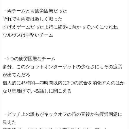
の声が殺到中 - どんぐりこ
今シーズンのキャプテン
NEW!
・両チームとも疲労困憊だった
はMF竹内涼に決定！副キャ
海外「ディズニーがゴミ
プテンはテセ・六反・河井
それでも両者は激しく戦った
のようだ！」日本がアニメ
の3名に
化した米人気SF作品に絶賛
すげえゲームだったよ特に終盤に向かっていくにつれね
日本の国宝を見た韓国人
の声が殺到中 - どんぐりこ
ウルヴスは手堅いチーム
の反応ｗｗｗｗｗｗｗｗｗ
NEW!
ｗｗｗｗ
海外「でもこちらは州の
所得税を払わなくていいの
で、と言われた」税金の安
・2つの疲労困憊なチーム
い土地に移った人たちの答
多分、このショットオンターゲットの少なさにもその疲労
え合わせ
NEW!
Powered by livedoor 相互RS
ついに来ちゃったの？ア
が出てんだろ
S
メリカでヒューマノイドロ
個人的に45時間―70時間以内に2つの試合を消化すんのはか
ボットが家事代行サービス
なり馬鹿げている話しに聞こえる
を開始 - カラパイア
NEW!
【2019年】 重機の作業員
が「なんだこれ」と通報し
・ピッチ上の誰もがキックオフの笛の直後から疲労困憊に
た密閉容器、6年半後に戻っ
てきた名前
NEW!
見えた
本田圭佑のW杯と移民問