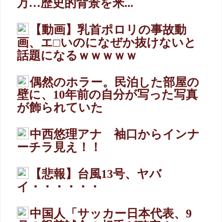
万…歴史的背景を米...
【動画】乳首ポロリの事故動
画、エ□いのになぜか抜けないと
話題になるｗｗｗｗｗ
偶然のホラー。民泊した部屋の
壁に、10年前の自分が写った写真
が飾られていた
中西悠理アナ 袖口からインナ
ーチラ見え！！
【悲報】台風13号、ヤバ
イ・・・・・・
中国人「サッカー日本代表、9