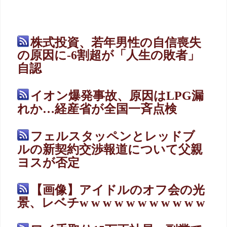
株式投資、若年男性の自信喪失
の原因に-6割超が「人生の敗者」
自認
イオン爆発事故、原因はLPG漏
れか…経産省が全国一斉点検
フェルスタッペンとレッドブ
ルの新契約交渉報道について父親
ヨスが否定
【画像】アイドルのオフ会の光
景、レベチw w w w w w w w w w w