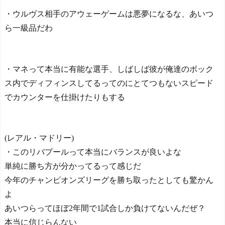
ルを守り切る！
・ウルヴス相手のアウェーゲームは悪夢になるな、あいつ
The Show Must Go On: Co
ら一級品だわ
ping with Success and Failure
in Showbiz
【日本代表】ボーフム浅
野が日本に重要な勝利をも
・マネって本当に有能な選手、しばしば彼が俺達のボック
たらす！ドイツ紙
ス内でディフィンスしてるってのにとてつもないスピード
海外サッカー、引退する
ような年齢のおっさんが無
でカウンターを仕掛けたりもする
双する
Powered by livedoor 相互RS
S
(レアル・マドリー)
・このリバプールって本当にバランスが良いよな
単純に勝ち方が分かってるって感じだ
今年のチャンピオンズリーグを勝ち取ったとしても驚かん
よ
あいつらってほぼ2年間で1試合しか負けてないんだぜ？
本当に信じらんない