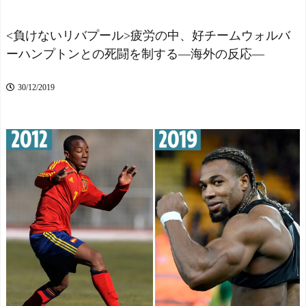
電撃獲得【MLB】
NEW!
日本人全員に愛されてる模
様…（ﾌﾞﾙﾌﾞﾙ」＝韓国の反
<負けないリバプール>疲労の中、好チームウォルバ
帰化日本人「日本で帰化
応 - 海外トークログ
NEW!
後に在留カードを要求され
ーハンプトンとの死闘を制する―海外の反応―
て断ったときの反応は大抵
松木安太郎、Jリーグ監督
これだ」
NEW!
再チャレンジに意欲「一応
30/12/2019
海外「ありがとう！」日
ライセンスも持っているの
本人ゲーム開発者の親切に
で」 ヴェルディ川崎の監
あのチェコの英雄も超感動
督時代には2連覇を達成
NEW!
NEW!
34歳の女子てどういうイ
【ウズベキスタン-ソ連】
メージ？？
NEW!
内陸国は大変だよ【ポーラ
【悲報】高市首相の“個人
ンドボール】
的なSNS投稿”で習近平ブチ
セレッソ大阪がFCザンク
ギレ説ｗｗｗｗｗ
NEW!
トパウリからMFジャクソ
祭りって謎だよな、誰が
ン・アーバインを完全移籍
神輿担いでるの？屋台出店
で獲得と発表 「チームが
してる奴らは誰の許可を得
さらに良くなる手助けをし
て商売してるの？
NEW!
たいと思っています」
「ジャニーさんとつかこ
【海外の反応】日本人は
うへい氏は同じ」少年隊・
本当にこの膨大な数の漢字
錦織一清が明かすレジェン