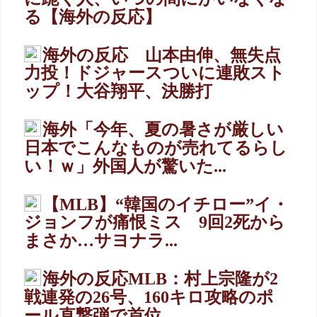
る【海外の反応】
海外の反応 山本由伸、無失点
力投！ドジャースついに連敗スト
ップ！大谷翔平、決勝打
海外「今年、夏の暑さが厳しい
日本でこんなものが売れてるらし
い！ｗ」外国人が驚いた...
【MLB】“韓国のイチロー”イ・
ジョンフが痛恨ミス 9回2死から
まさか…サヨナラ...
海外の反応MLB：村上宗隆が2
戦連発の26号、160キロ攻略のポ
ール直撃弾で首位...