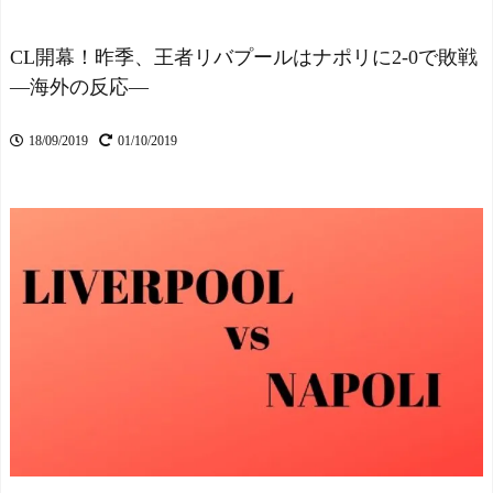
ろわるど
NEW!
外国人「なぜ未だに日本
セレッソ大阪がアル・ア
に移住したがる若者が多い
ハリからシリア代表FWパブ
んだ？私に見えない何かが
CL開幕！昨季、王者リバプールはナポリに2-0で敗戦
ロ・サバックを獲得へ 202
見えているのか？」
NEW!
―海外の反応―
5年のKリーグ得点王
NEW!
【動画】高校生さん、文
【動画】歴史的転換点を
18/09/2019
01/10/2019
化祭でコーヒーカップを作
迎えたＪリーグ Ｊ１史上
って大盛りあがり←なんか
最多６万３９６０人の観客
どっかで見たことあると話
が国立を埋める…シーズン
題に
NEW!
移行開幕
NEW!
なぜ自民党批判だけは表
【ヤニねこ】座り方がス
現の自由ではないのか
ラブ人すぎる【海外の反
NEW!
応】
【朗報】韓国人「世界の
スペイン代表、16年ぶり
数学者が愛した日本のチョ
W杯優勝！フェラン・トー
ーク、社長が最後に選んだ
レス決勝ゴールでアルゼン
相手」
NEW!
チンを延長戦の末に撃破！
「みんなから太ったっ
主将ロドリが大会MVP（関
て…」誹謗中傷に悩める婚
連まとめ）
約者へＣ・ロナウドが贈っ
海外「面白い！」英雄の
た“男前すぎる激励”にファ
凱旋試合で韓国人が見せた
ン喝采！「カッコいい～」