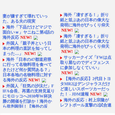
海外「凄すぎる！」折り
妻が嫌すぎて壊れていっ
紙と並ぶあの日本の偉大な
た、ある夫の現実
発明に海外がびっくり仰天
海外「下品だけどマジで
NEW!
面白いｗ」ヤニねこ第4話の
海外「凄すぎる！」折り
海外反応
NEW!
紙と並ぶあの日本の偉大な
外国人「親子丼という日
発明に海外がびっくり仰天
本の料理の直訳を知ってし
NEW!
まった…」
NEW!
サッカークイズ「FWは点
海外「日本の47都道府県
取り屋なのでディフェンス
に行って名物料理を食べて
に参加しなくていい」
きたけど何か質問ある？」
NEW!
日本各地の名物料理に対す
【海外の反応】2代目トヨ
る海外の反応
NEW!
タMR2はデンジャラスだけ
外国人「狂気の沙汰だ」F
ど楽しいスポーツカーだっ
IFA会長、再選の支持見返り
た！ - JDM速報
NEW!
にモロッコへ2030年W杯決
海外の反応：村上宗隆が
勝の開催を打診か！海外か
レフトポール直撃の2試合連
ら批判殺到！【海外の反
続第26号ホームラン！ - は
応】
NEW!