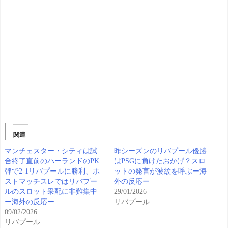
関連
マンチェスター・シティは試
昨シーズンのリバプール優勝
合終了直前のハーランドのPK
はPSGに負けたおかげ？スロ
弾で2-1リバプールに勝利、ポ
ットの発言が波紋を呼ぶー海
ストマッチスレではリバプー
外の反応ー
ルのスロット采配に非難集中
29/01/2026
ー海外の反応ー
リバプール
09/02/2026
リバプール