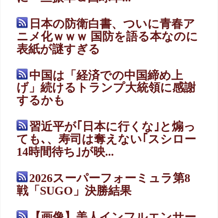
日本の防衛白書、ついに青春ア
ニメ化ｗｗｗ 国防を語る本なのに
表紙が謎すぎる
中国は「経済での中国締め上
げ」続けるトランプ大統領に感謝
するかも
習近平が｢日本に行くな｣と煽っ
ても､、寿司は奪えない｢スシロー
14時間待ち｣が映...
2026スーパーフォーミュラ第8
戦「SUGO」決勝結果
【画像】美人インフルエンサー