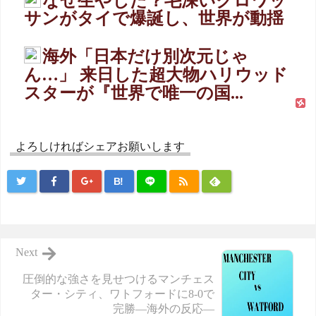
なぜ生やした？毛深いクロワッ
サンがタイで爆誕し、世界が動揺
海外「日本だけ別次元じゃ
ん…」 来日した超大物ハリウッド
スターが『世界で唯一の国...
よろしければシェアお願いします
B!
Next
圧倒的な強さを見せつけるマンチェス
ター・シティ、ワトフォードに8-0で
完勝―海外の反応―