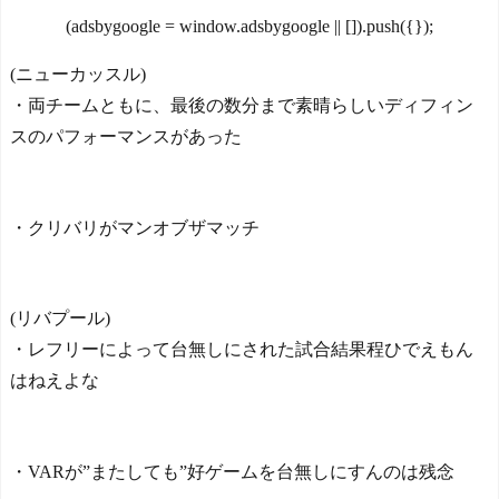
ジャースの逆襲が始まるの
仰天！驚きの23層バウム
は間違いない
NEW!
(adsbygoogle = window.adsbygoogle || []).push({});
クーヘンがすごい-韓国製
なぜ自民党批判だけは表
「こんなの見たことない!」
現の自由ではないのか
(ニューカッスル)
「私の人生の目的が完成」
NEW!
・両チームともに、最後の数分まで素晴らしいディフィン
海外の反応
なぜ自民党批判だけは表
【韓国の反応】「M6.1の
スのパフォーマンスがあった
現の自由ではないのか
地震被害を受けても、次の
NEW!
日の朝には日常に戻ってい
韓国人「韓国のイメージ
る国」
失墜は免れないのか？201
【海外の反応】 エンゼル
・クリバリがマンオブザマッチ
1〜12年の国際試合における
ス大谷、満塁で勝負を避け
外国審判への接待疑惑が海
られる 敬遠か四球か？！
外で一斉に報じられる‥」
NEW!
(リバプール)
今シーズンのキャプテン
【海外の反応】2代目トヨ
はMF竹内涼に決定！副キャ
タMR2はデンジャラスだけ
・レフリーによって台無しにされた試合結果程ひでえもん
プテンはテセ・六反・河井
ど楽しいスポーツカーだっ
はねえよな
の3名に
た！ - JDM速報
NEW!
日本の国宝を見た韓国人
【海外の反応】2代目トヨ
の反応ｗｗｗｗｗｗｗｗｗ
タMR2はデンジャラスだけ
ｗｗｗｗ
ど楽しいスポーツカーだっ
・VARが”またしても”好ゲームを台無しにすんのは残念
た！ - JDM速報
NEW!