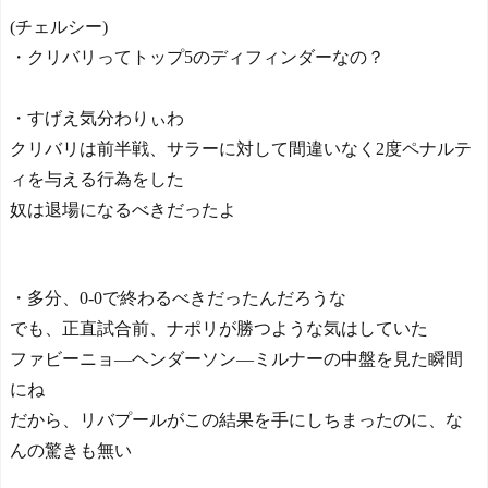
ぎる」「人間にこんなこと
が可能なのか？」「サッカ
(チェルシー)
ーで例えるなら…」【海外
・クリバリってトップ5のディフィンダーなの？
の反応】
日本人がアメリカで歴史
的快挙！中国人「恐ろしす
・すげえ気分わりぃわ
ぎる」「人間にこんなこと
クリバリは前半戦、サラーに対して間違いなく2度ペナルテ
が可能なのか？」「サッカ
ーで例えるなら…」【海外
ィを与える行為をした
の反応】
奴は退場になるべきだったよ
【E-1選手権】日本、韓国
に1-0で勝利し、全勝で連覇
達成！ジャーメインのゴー
ルを守り切る！
・多分、0-0で終わるべきだったんだろうな
The Show Must Go On: Co
でも、正直試合前、ナポリが勝つような気はしていた
ping with Success and Failure
in Showbiz
ファビーニョ―ヘンダーソン―ミルナーの中盤を見た瞬間
【日本代表】ボーフム浅
にね
野が日本に重要な勝利をも
だから、リバプールがこの結果を手にしちまったのに、な
たらす！ドイツ紙
んの驚きも無い
海外サッカー、引退する
ような年齢のおっさんが無