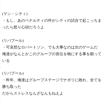
【戦慄】結婚式直前の夫
婦が直面した「リアル死の
恐怖」がヤバすぎ
(マン・シティ)
Powered by livedoor 相互RS
る・・・・
NEW!
・もし、あのペナルティの件がシティの試合で起こっちま
S
【ヨルダン】イスラエル
ったら怒り心頭だろうよ
の新しい靴 - ポーランドボ
ール 翻訳
NEW!
海外の反応 山本由伸、
(リバプール)
無失点力投！ドジャースつ
いに連敗ストップ！大谷翔
・可哀想なロバートソン、でも大事なのは次のゲームだ
平、決勝打
NEW!
俺達がなんとかこのグループの首位を物にする事を願って
【悲報】三浦知良59歳、
いる
現役の葛藤を明かす「僕を
笑う人もいる」
◆残当◆性接待で韓国サ
(リバプール)
ッカーのイメージが墜落
・昨年、俺達はグループステージでナポリに敗れ、全てを
【ヤニねこ】座り方がス
勝ち取った
ラブ人すぎる【海外の反
応】
だからストレスなんざなんもねえよ
日本人がアメリカで歴史
的快挙！中国人「恐ろしす