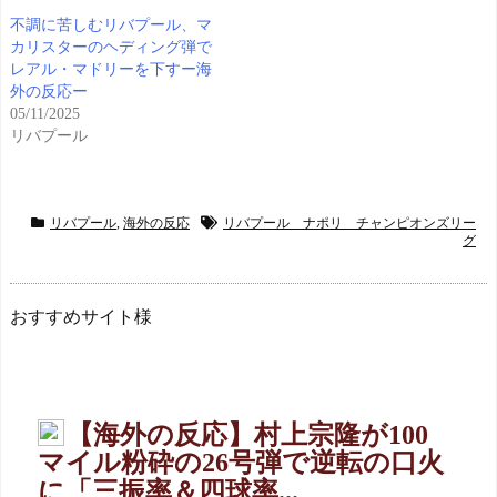
不調に苦しむリバプール、マ
カリスターのヘディング弾で
レアル・マドリーを下すー海
外の反応ー
05/11/2025
リバプール
リバプール
,
海外の反応
リバプール ナポリ チャンピオンズリー
グ
おすすめサイト様
【海外の反応】村上宗隆が100
マイル粉砕の26号弾で逆転の口火
に「三振率＆四球率...