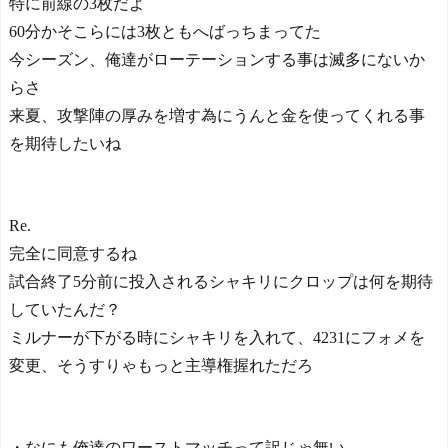
特に前線の3枚だよ
60分かそこらには3枚ともへばっちまってた
今シーズン、俺達がローテーションする事は滅多にないか
らさ
来夏、攻撃陣の厚みを増す為にうんと金を使ってくれる事
を期待したいね
Re.
完全に同意するね
試合終了5分前に投入されるシャキリにクロップは何を期待
していたんだ？
ミルナーが下がる時にシャキリを入れて、4231にフォメを
変更、そうすりゃもっと主導権握れただろ
・なにも俺達のワーストマッチって訳じゃ無い