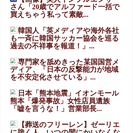
さん「20歳でアルファード一括で
買えちゃう私って素敵...
韓国人「英メディアや海外各社
も一斉に韓国サッカー協会を巡る
過去の不祥事を報道！」...
専門家を舐めきった某国国営メ
ディア、「日本の反撃能力が地域
を不安定化させている」...
日本「熊本地震」イオンモール
熊本「爆発事故」女性店員遺族
「嘘を言うな！」営業部長...
【葬送のフリーレン】ゼーリエ
に跪く人、いつの間にかいなくな