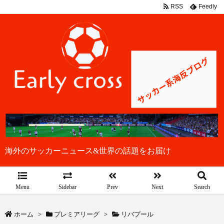
RSS
Feedly
海外のサッカーニュース&世界の話題をお届け
Menu
Sidebar
Prev
Next
Search
ホーム
>
プレミアリーグ
>
リバプール