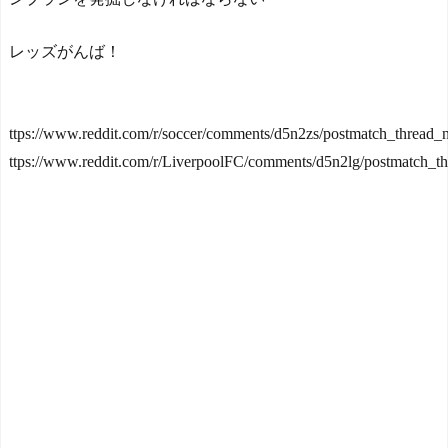
レッズがんば！
ttps://www.reddit.com/r/soccer/comments/d5n2zs/postmatch_thread_n
ttps://www.reddit.com/r/LiverpoolFC/comments/d5n2lg/postmatch_th