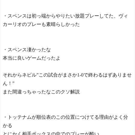
たらす！ドイツ紙
海外サッカー、引退する
・スペンスは初っ端からやりたい放題プレーしてた、ヴィ
ような年齢のおっさんが無
双する
カーリオのプレーも素晴らしかった
Powered by livedoor 相互RS
S
・スペンス凄かったな
本当に良いゲームだったよ
それからネビル”この試合がまさか1-0で終わるはずありませ
ん！”
また間違っちゃったなこのクソ解説
・トッテナムが順位表のこの位置につけてる理由がよく分
かる
とにかく相手ボックスの中でのプレーが酷い