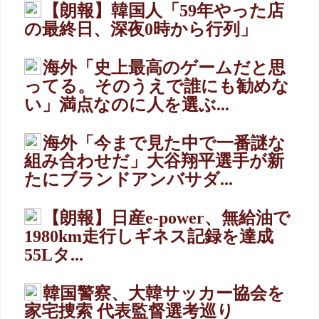
【朗報】韓国人「59年やった店
の最終日、深夜0時から行列」
海外「史上最高のゲームだと思
ってる。そのうえで誰にも勧めな
い」満点なのに人を選ぶ...
海外「今まで見た中で一番謎な
組み合わせだ」大谷翔平選手が新
たにブランドアンバサダ...
【朗報】日産e-power、無給油で
1980km走行しギネス記録を達成
55Lタ...
韓国警察、大韓サッカー協会を
家宅捜索 代表監督選考巡り