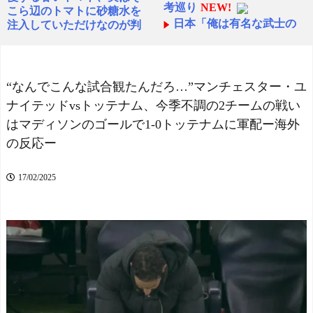
考巡り
NEW!
こら辺のトマトに砂糖水を
日本「俺は有名な武士の
注入していただけなのが判
家系だけど世界のみんなは
明して大問題にw
NEW!
先祖に偉人っている？」
海外「マジ泣いた！」実
NEW!
話を描いた日本の最新アニ
【韓国】韓国の行きたい
メの完成度に海外が超感動
“なんでこんな試合観たんだろ…”マンチェスター・ユ
大学【ポーランドボール】
NEW!
ナイテッドvsトッテナム、今季不調の2チームの戦い
NEW!
韓国人「大韓航空の熊本
はマディソンのゴールで1-0トッテナムに軍配ー海外
今季もタイトル獲得を目
地震飲料水支援に対する日
指すFC町田ゼルビア黒田剛
本人の反応をご覧くださ
の反応ー
監督が抱負を語る
い・・・」→「」
NEW!
海外「昨日の日本プロ野
海外「二度と日本を離れ
17/02/2025
球 阪神・巨人戦の展開が劇
たくない」 熊本で震度7を体
的過ぎた！」
験したドイツ人が語る日本
の強さに感動の声
NEW!
スペイン代表、16年ぶり
W杯優勝！フェラン・トー
外国人「使い捨てだ」FIF
レス決勝ゴールでアルゼン
A会長、辞任危機でトランプ
チンを延長戦の末に撃破！
政権に泣き付くも無視され
主将ロドリが大会MVP（関
て海外失笑！【海外の反
連まとめ）
応】
NEW!
海外「面白い！」英雄の
海外「日本の科学者が猫