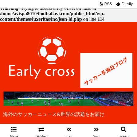
RSS
Feedly
Warning
: Trying to access array offset on false in
/home/avispa8010/footballavi.com/public_html/wp-
content/themes/luxeritas/inc/json-ld.php
on line
114
海外のサッカーニュース&世界の話題をお届け
Menu
Sidebar
Prev
Next
Search