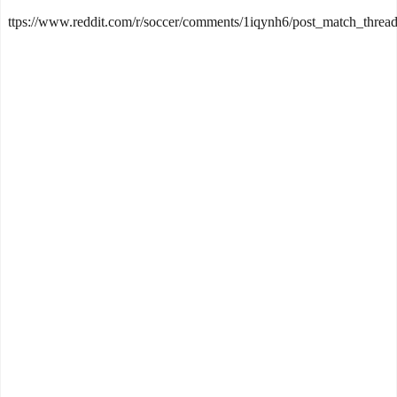
ttps://www.reddit.com/r/soccer/comments/1iqynh6/post_match_threa