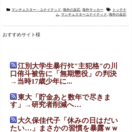
マンチェスター・ユナイテッド
,
海外の反応
,
海外サッカー
トッテナ
ム
,
マンチェスターユナイテッド
,
海外の反応
おすすめサイト様
江別大学生暴行ﾀﾋ″主犯格″の川
口侑斗被告に「無期懲役」の判決
→当時17歳少年に...
東大「貯金あと数年で尽きま
す」→研究者削減へ…
大久保佳代子「休みの日はだい
たい…」まさかの習慣を暴露ｗｗ