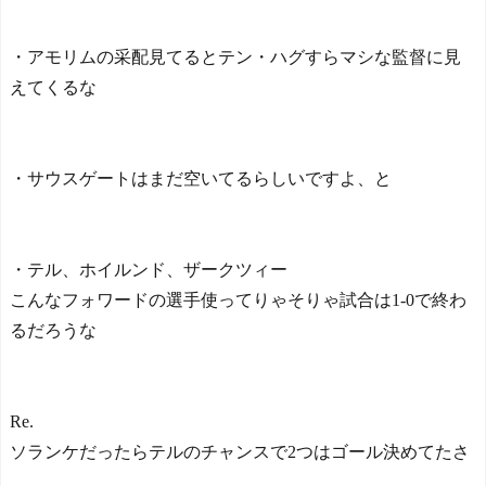
的過ぎた！」
日本人がアメリカで歴史
的快挙！中国人「恐ろしす
・アモリムの采配見てるとテン・ハグすらマシな監督に見
ぎる」「人間にこんなこと
えてくるな
が可能なのか？」「サッカ
ーで例えるなら…」【海外
の反応】
日本人がアメリカで歴史
・サウスゲートはまだ空いてるらしいですよ、と
的快挙！中国人「恐ろしす
ぎる」「人間にこんなこと
が可能なのか？」「サッカ
ーで例えるなら…」【海外
・テル、ホイルンド、ザークツィー
の反応】
こんなフォワードの選手使ってりゃそりゃ試合は1-0で終わ
【E-1選手権】日本、韓国
に1-0で勝利し、全勝で連覇
るだろうな
達成！ジャーメインのゴー
ルを守り切る！
The Show Must Go On: Co
ping with Success and Failure
Re.
in Showbiz
ソランケだったらテルのチャンスで2つはゴール決めてたさ
【日本代表】ボーフム浅
野が日本に重要な勝利をも