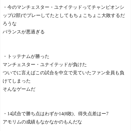
【速報】ルフィの幹部、
・今のマンチェスター・ユナイテッドってチャンピオンシ
懲役20年に決定する←コレ
ップ(2部)でプレーしてたとしてもちょこちょこ大敗するだ
は妥当か？？？？？？？
Powered by livedoor 相互RS
ろうな
NEW!
S
海外「日本なんて行くん
バランスが悪過ぎる
じゃなかった…」 日本を知
ってしまったディズニー信
者、帰国後『本家』に失望
する事態に
NEW!
・トッテナムが勝った
韓国警察、大韓サッカー
マンチェスター・ユナイテッドが負けた
協会を家宅捜索 代表監督選
考巡り
NEW!
ついでに言えばこの試合を中立で見ていたファン全員も負
韓国人「大韓航空の熊本
けてしまった
地震飲料水支援に対する日
そんなゲームだ
本人の反応をご覧くださ
い・・・」→「」
NEW!
川口春奈さん「中東だろ
うが、どこだろうが板倉滉
・14試合で勝ち点はわずか14(8敗)、得失点差はー7
を支えます！」
アモリムの成績もなかなかのもんだな
海外「昨日の日本プロ野
球 阪神・巨人戦の展開が劇