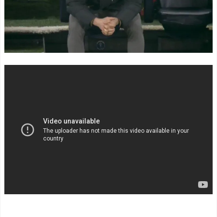
凱旋試合で韓国人が見せた
の寿命を2倍に上げる注射剤
ユーモアを海外大絶賛！
を開発。これこそノーベル
（海外の反応）
賞だろ！」
NEW!
中国人「日本を代表する
韓国人「韓国人の日本へ
飲み物は何？」 中国人
の好感度が最高記録を達成
「あの乳酸菌飲料！」「188
した理由」
NEW!
4年から続くあれ！」
危険物乙4さん合格率30%
海外「日本人は何者なん
の難関試験になる
NEW!
だ…」 日本の帰宅部の女子
【朗報】中居正広さん、
高生たちの本気に世界が驚
また聖人エピソードが追加
愕
されるｗｗｗｗｗ
NEW!
◆悲報◆マドリーFWロド
【驚愕】SNSで異性とやり
リゴ残留希望もアロンソ監
とり《不倫》になる？→既
督はベンチ漬けへ「インド
婚男女の約7割がまさかの
料理ばかり食ってるから
『こう』回答してしまうw w
だ」by スペイン紙
w w w w w w
NEW!
「また浅野の時の走り
海外「東大の教授が大学
方」 リュディガー走法で6
ウェブサイトのコードに
0m超爆走、ピッチ横断話題
『六四天安門』を埋め込ん
「ちゃんと速い」
で懲戒処分www」
NEW!
海外「オチが多すぎ！」
日本を不買する韓国の矛盾
【画像】世界一美しいフ