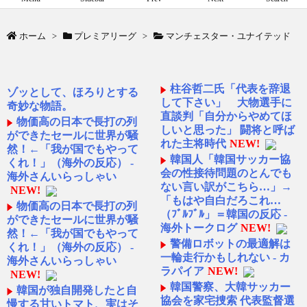
ホーム
>
プレミアリーグ
>
マンチェスター・ユナイテッド
柱谷哲二氏「代表を辞退
ゾッとして、ほろりとする
して下さい」 大物選手に
奇妙な物語。
直談判「自分からやめてほ
物価高の日本で長打の列
しいと思った」 闘将と呼ば
ができたセールに世界が騒
れた主将時代
NEW!
然！←「我が国でもやって
韓国人「韓国サッカー協
くれ！」（海外の反応） -
会の性接待問題のとんでも
海外さんいらっしゃい
ない言い訳がこちら…」→
NEW!
「もはや自白だろこれ…
物価高の日本で長打の列
（ﾌﾞﾙﾌﾞﾙ」＝韓国の反応 -
ができたセールに世界が騒
海外トークログ
NEW!
然！←「我が国でもやって
警備ロボットの最適解は
くれ！」（海外の反応） -
一輪走行かもしれない - カ
海外さんいらっしゃい
ラパイア
NEW!
NEW!
韓国警察、大韓サッカー
韓国が独自開発したと自
協会を家宅捜索 代表監督選
慢する甘いトマト、実はそ