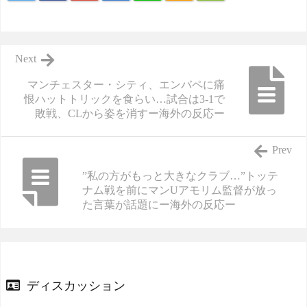
Next
マンチェスター・シティ、エンバペに痛
恨ハットトリックを食らい…試合は3-1で
敗戦、CLから姿を消すー海外の反応ー
Prev
”私の方がもっと大きなクラブ…”トッテ
ナム戦を前にマンUアモリム監督が放っ
た言葉が話題にー海外の反応ー
ディスカッション