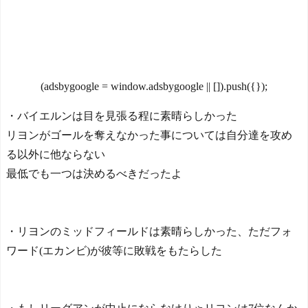
仰天！驚きの23層バウム
クーヘンがすごい-韓国製
【動画】DJI Neo2で釣り
「こんなの見たことない!」
の自撮りをしようとした男
「私の人生の目的が完成」
の悲劇（ノ∇`）
NEW!
海外の反応
【画像】森高千里(55) 「ミ
【韓国の反応】「M6.1の
ニスカートはとてもムリよ
(adsbygoogle = window.adsbygoogle || []).push({});
地震被害を受けても、次の
若い子には負けるわ」←ワ
日の朝には日常に戻ってい
イらにはブッ刺さりまくっ
・バイエルンは目を見張る程に素晴らしかった
る国」
てしまうw w w w w w
リヨンがゴールを奪えなかった事については自分達を攻め
NEW!
【海外の反応】 エンゼル
ス大谷、満塁で勝負を避け
る以外に他ならない
【スウェーデン-モロッ
られる 敬遠か四球か？！
コ】心配する理由はこれだ
最低でも一つは決めるべきだったよ
け…？【ポーランドボー
ル】
NEW!
今シーズンのキャプテン
はMF竹内涼に決定！副キャ
【動画】DJI Neo2で釣り
プテンはテセ・六反・河井
の自撮りをしようとした男
・リヨンのミッドフィールドは素晴らしかった、ただフォ
の3名に
の悲劇（ノ∇`）
NEW!
ワード(エカンビ)が彼等に敗戦をもたらした
日本の国宝を見た韓国人
韓国人「サムスン・ハイ
の反応ｗｗｗｗｗｗｗｗｗ
ニックスを涙を飲んで売る
ｗｗｗｗ
海外の大口投資家たち…そ
の裏事情とは?」
NEW!