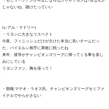
・もしリーグアンが中止にならなけりゃリヨンは7位なんか
Google DeepMind再編
「Googleを作った男」ディ
じゃないね、賭けたっていい
ーンが去り、本体は稼ぐAI
へ舵を切る【海外の反応・
Powered by livedoor 相互RS
解説】
NEW!
S
海外の反応：韓国在住の
(レアル・マドリー)
日本人インフルエンサーが
・リヨンに大きなリスペクト
ライブ配信中に自殺、Kポッ
今夜、フィニッシュだけが欠けた本当に良いチームだっ
プファンから嫌がらせか -
はろわるど
NEW!
た、バイエルン相手に果敢に戦ったね
海外の反応：韓国在住の
来年、彼等がチャンピオンズリーグに帰ってくる事を楽し
日本人インフルエンサーが
みにしている
ライブ配信中に自殺、Kポッ
プファンから嫌がらせか -
リヨンファン、胸を張って！
はろわるど
NEW!
海外「日本のメディアを
楽しめないことにうんざり
だ。ウィーブの評判のせい
・朗報:マテオ・ラオス氏、チャンピオンズリーグセミファ
で自分もその一部になる気
イナルでやらかさない
分になる」 - ガラパゴスジ
ャパン
NEW!
◆Ｊ１◆1節 FC東京×町田