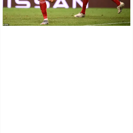
ユーモアを海外大絶賛！
【謎】185cm 50m6秒6 300
（海外の反応）
0m10分の俺に向いてるサッ
中国人「日本を代表する
カーのポジションｗｗｗｗ
飲み物は何？」 中国人
ｗｗ
NEW!
「あの乳酸菌飲料！」「188
外国人「アンチがいない
4年から続くあれ！」
女性アニメキャラといえば
海外「日本人は何者なん
誰が思い浮かぶ？」
NEW!
だ…」 日本の帰宅部の女子
高生たちの本気に世界が驚
ひろゆき「出馬する気な
愕
いから話さなかった」妻
◆悲報◆マドリーFWロド
「それでも不誠実だろ」→
リゴ残留希望もアロンソ監
離婚協議へｗｗｗｗｗ
督はベンチ漬けへ「インド
NEW!
料理ばかり食ってるから
韓国人「大韓サッカー協
だ」by スペイン紙
会が過去に20人の外国人審
「また浅野の時の走り
判らに不謹慎接待をしてい
方」 リュディガー走法で6
た証拠が揃いながらも不起
0m超爆走、ピッチ横断話題
訴処分に成っていた事が明
「ちゃんと速い」
らかに‥」
NEW!
海外「オチが多すぎ！」
イーロン・マスク「中国
日本を不買する韓国の矛盾
のロボットはデタラメで遠
に海外が大爆笑
隔操作してるだけ」
NEW!