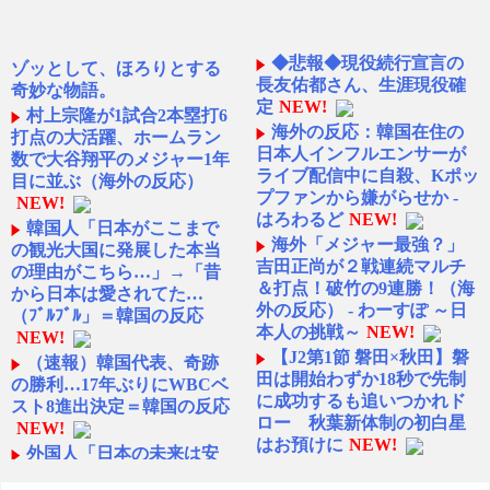
◆悲報◆現役続行宣言の
ゾッとして、ほろりとする
長友佑都さん、生涯現役確
奇妙な物語。
定
NEW!
村上宗隆が1試合2本塁打6
海外の反応：韓国在住の
打点の大活躍、ホームラン
日本人インフルエンサーが
数で大谷翔平のメジャー1年
ライブ配信中に自殺、Kポッ
目に並ぶ（海外の反応）
プファンから嫌がらせか -
NEW!
はろわるど
NEW!
韓国人「日本がここまで
海外「メジャー最強？」
の観光大国に発展した本当
吉田正尚が２戦連続マルチ
の理由がこちら…」→「昔
＆打点！破竹の9連勝！（海
から日本は愛されてた…
外の反応） - わーすぽ ～日
（ﾌﾞﾙﾌﾞﾙ」＝韓国の反応
本人の挑戦～
NEW!
NEW!
【J2第1節 磐田×秋田】磐
（速報）韓国代表、奇跡
田は開始わずか18秒で先制
の勝利…17年ぶりにWBCベ
に成功するも追いつかれド
スト8進出決定＝韓国の反応
ロー 秋葉新体制の初白星
NEW!
はお預けに
NEW!
外国人「日本の未来は安
外国人審判約10人に性的
泰だ」16歳MF三井寺眞、衝