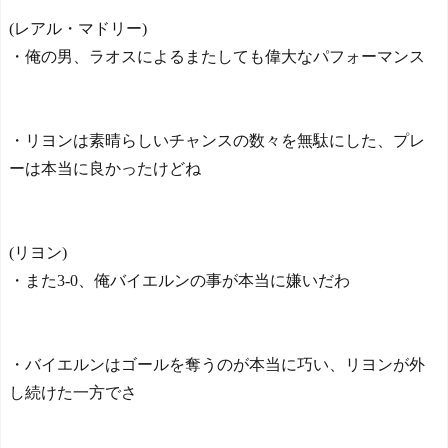
FC東京先制も橋本が退場し
(レアル・マドリー)
大量5失点！1節最下位発進
NEW!
・俺の男、ラオスによるまたしても偉大なパフォーマンス
北川景子39歳、右バスト
トップに衝撃密着写真にネ
ット騒然！
NEW!
【ヤニねこ】座り方がス
・リヨンは素晴らしいチャンスの数々を無駄にした、プレ
ラブ人すぎる【海外の反
ーは本当に良かったけどね
応】
日本人がアメリカで歴史
的快挙！中国人「恐ろしす
ぎる」「人間にこんなこと
(リヨン)
が可能なのか？」「サッカ
ーで例えるなら…」【海外
・また3-0、俺バイエルンの事が本当に嫌いだわ
の反応】
日本人がアメリカで歴史
的快挙！中国人「恐ろしす
ぎる」「人間にこんなこと
・バイエルンはゴールを奪うのが本当に巧い、リヨンが外
が可能なのか？」「サッカ
し続けた一方でさ
ーで例えるなら…」【海外
の反応】
【E-1選手権】日本、韓国