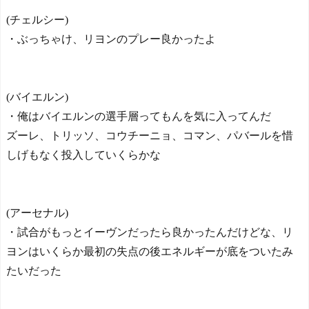
に1-0で勝利し、全勝で連覇
(チェルシー)
達成！ジャーメインのゴー
・ぶっちゃけ、リヨンのプレー良かったよ
ルを守り切る！
The Show Must Go On: Co
ping with Success and Failure
in Showbiz
(バイエルン)
【日本代表】ボーフム浅
野が日本に重要な勝利をも
・俺はバイエルンの選手層ってもんを気に入ってんだ
たらす！ドイツ紙
ズーレ、トリッソ、コウチーニョ、コマン、パバールを惜
海外サッカー、引退する
しげもなく投入していくらかな
ような年齢のおっさんが無
双する
Powered by livedoor 相互RS
S
(アーセナル)
・試合がもっとイーヴンだったら良かったんだけどな、リ
ヨンはいくらか最初の失点の後エネルギーが底をついたみ
たいだった