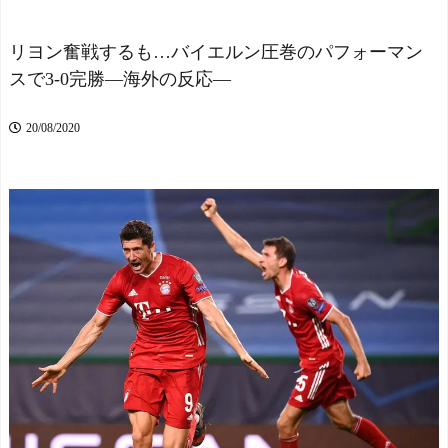
接待か…14～15年前のW
撃ゴール！久保建英超え歴
杯・五輪予選など7試合
代2位の記録！3得点に絡む
NEW!
活躍で海外絶賛！【海外の
リヨン奮戦するも…バイエルン圧巻のパフォーマン
海外「なんだって？！」P
反応】
NEW!
スで3-0完勝―海外の反応―
SGが鈴木彩艶の獲得へ増額
BABYMETALのMetal For
オファーを準備しているこ
thがリリースされてから1周
とに海外大騒ぎ！（海外の
年だぞ！ 【海外の反応】
20/08/2020
反応）
NEW!
NEW!
【イギリス】両親がイギ
【悲報】へずまりゅう（3
リス生まれでない人【ポー
5）ボランティアのため熊本
ランドボール】
NEW!
に行くも体調不良で病院に
【ヤニねこ】座り方がス
行く
NEW!
ラブ人すぎる【海外の反
【速報】日本サッカー、
応】
ついに206cmのドリブラーが
スペイン代表、16年ぶり
出てくるｗｗｗｗｗｗｗｗ
W杯優勝！フェラン・トー
ｗｗｗｗ
NEW!
レス決勝ゴールでアルゼン
英国人「安心感が違う」
チンを延長戦の末に撃破！
冨安健洋、パレス移籍当日
主将ロドリが大会MVP（関
にデビュー！圧巻3連続ブロ
連まとめ）
ックも披露で現地サポが気
海外「面白い！」英雄の
づく..【海外の反応】
NEW!
凱旋試合で韓国人が見せた