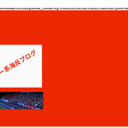
ootballavi.com/public_html/wp-content/themes/luxeritas/inc/json-l