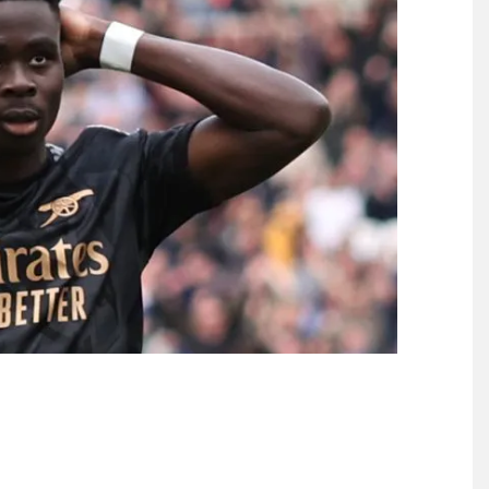
名に
日本の国宝を見た韓国人の
県の税金の使い方がこちら
う？」
NEW!
るやつ99%バカです」
NEW!
Powered by livedoor 相互RSS
ネット衝撃...
NEW!
と報道 「Jリーグの審判を統
のカート・コバーンが繰り返
る」「人間にこんなことが可
】
る」「人間にこんなことが可
】
覇達成！ジャーメインのゴールを
 in Showbiz
らす！ドイツ紙