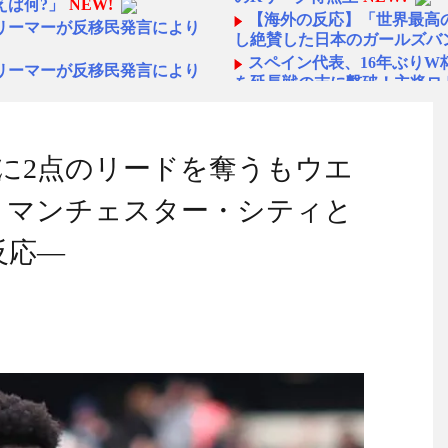
えば何?」
NEW!
【海外の反応】「世界最高のハ
リーマーが反移民発言により
し絶賛した日本のガールズバ
スペイン代表、16年ぶり
リーマーが反移民発言により
を延長戦の末に撃破！主将ロ
翻訳所
NEW!
海外「面白い！」英雄の凱
リーマーが反移民発言により
の反応）
翻訳所
NEW!
中国人「日本を代表する飲み
』に入れてください！！」
に2点のリードを奪うもウエ
ら続くあれ！」
海外「日本人は何者なんだ
声（海外の反応） - 海外のお
け、マンチェスター・シティと
◆悲報◆マドリーFWロド
ばかり食ってるからだ」by 
ンガンを使用しその威力を目
反応―
「また浅野の時の走り方」
んと速い」
デビュー！圧巻3連続ブロック
海外「オチが多すぎ！」日
仰天！驚きの23層バウムク
ンバペ、今季無冠でも初受賞
人生の目的が完成」海外の反
!
【韓国の反応】「M6.1の
ある」30代「ある」
NEW!
国」
県の税金の使い方がこちら
【海外の反応】 エンゼル
今シーズンのキャプテンは
大ピピ」日本初挑戦の22歳