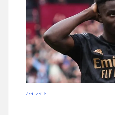
今治MFが開幕戦に先発キターｗｗｗｗｗｗ
NEW!
【野球＝有害】サッカースタジアムに大反対した秋田
NEW!
さんま「どこでもドア？あれ不便やで」
NEW!
海外「最も幸運な歴史を歩んできた国ってどこだと思
【悲報】タトゥー彫師23年目店長「タトゥー入れにく
電撃婚から1年半…元バレー選手の狩野舞子の現在の姿に
韓国サッカー協会、性接待疑惑 日本人審判も含まれる
括する人物」
NEW!
【海外の反応】「世界最高のバンドだ」ニルヴァーナ
し絶賛した日本のガールズバンドの正体
日本人がアメリカで歴史的快挙！中国人「恐ろしすぎ
能なのか？」「サッカーで例えるなら…」【海外の反応
日本人がアメリカで歴史的快挙！中国人「恐ろしすぎ
能なのか？」「サッカーで例えるなら…」【海外の反応
【E-1選手権】日本、韓国に1-0で勝利し、全勝で連
ハイライト
守り切る！
The Show Must Go On: Coping with Success and Failure
【日本代表】ボーフム浅野が日本に重要な勝利をもた