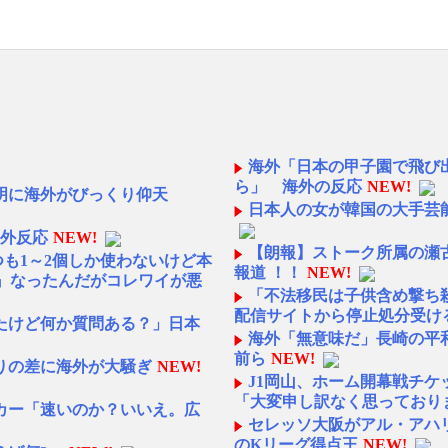
海外「日本の甲子園で飛び
ら」 海外の反応
NEW!
明に海外がびっくり仰天
日本人の女が韓国の大手芸
海外反応
NEW!
【朗報】ストーク所属の瀬
つも1～2個しか使わないけど本
報道 ！！
NEW!
』なったんだがコレワイが悪
「不法移民は子供含め撃ち
配信サイトから停止処分受ける[
たけど何か質問ある？」日本
海外「無意味だ」長崎の平和
前ら
NEW!
りの差に海外が大騒ぎ
NEW!
J1岡山、ホーム開幕戦チケ
「大変申し訳なく思っており
カー「速いのか？いいえ。広
セレッソ大阪がアル・アハリ
のKリーグ得点王
NEW!