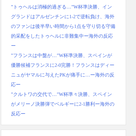
”トゥヘルは消極的過ぎる…”W杯準決勝、イン
反応ｗｗｗｗｗｗｗｗｗｗｗｗｗ
グランドはアルゼンチンに1-2で逆転負け、海外
のファンは後半早い時間から1点を守り切る守備
的采配をしたトゥヘルに非難集中ー海外の反応
ー
”フランスは中盤が…”W杯準決勝、スペインが
優勝候補フランスに2-0完勝！フランスはディー
ニュがヤマルに与えたPKが痛手に…ー海外の反
応ー
”クルトワの交代で…”W杯準々決勝、スペイン
がメリーノ決勝弾でベルギーに2-1勝利ー海外の
反応ー