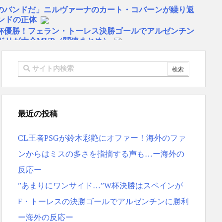
゙ンドだ」ニルヴァーナのカート・コバーンが繰り返
ンドの正体
W杯優勝！フェラン・トーレス決勝ゴールでアルゼンチン
ドリが大会MVP（関連まとめ）
旋試合で韓国人が見せたユーモアを海外大絶賛！（海外
物は何？」 中国人「あの乳酸菌飲料！」「1884年か
…」 日本の帰宅部の女子高生たちの本気に世界が驚愕
リゴ残留希望もアロンソ監督はベンチ漬けへ「インド料理
最近の投稿
スペイン紙
 リュディガー走法で60m超爆走、ピッチ横断話題「ちゃ
CL王者PSGが鈴木彩艶にオファー！海外のファ
本を不買する韓国の矛盾に海外が大爆笑
ンからはミスの多さを指摘する声も…ー海外の
ーヘンがすごい-韓国製「こんなの見たことない!」「私の
反応ー
応
地震被害を受けても、次の日の朝には日常に戻っている
”あまりにワンサイド…”W杯決勝はスペインが
F・トーレスの決勝ゴールでアルゼンチンに勝利
ス大谷、満塁で勝負を避けられる 敬遠か四球か？！
MF竹内涼に決定！副キャプテンはテセ・六反・河井の3
ー海外の反応ー