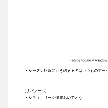
海外サッカー、引退するような年齢のおっさんが無双
Powered by livedoor 相互RSS
(adsbygoogle = window.a
・シーズン終盤に行き詰まるのはいつものアー
(リバプール)
・シティ、リーグ優勝おめでとう