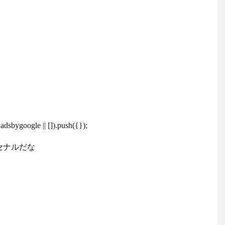
する
dsbygoogle || []).push({});
セナルだな