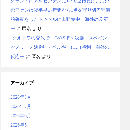
グランドはアルゼンチンに1-2で逆転負け、海外
のファンは後半早い時間から1点を守り切る守備
的采配をしたトゥヘルに非難集中ー海外の反応
ー
に
匿名
より
”クルトワの交代で…”W杯準々決勝、スペイン
がメリーノ決勝弾でベルギーに2-1勝利ー海外の
反応ー
に
匿名
より
アーカイブ
2026年8月
2026年7月
2026年6月
2026年5月