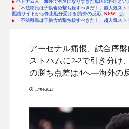
ベトナム人「海外で有名になりすぎた母国の料理とい
「不法移民は子供含め撃ち殺すべきだ！」超人気スト
配信サイトから停止処分受ける[海外の反応]
NEW!
「不法移民は子供含め撃ち殺すべきだ！」超人気スト
配信サイトから停止処分受ける[海外の反応] - 海外報道
「不法移民は子供含め撃ち殺すべきだ！」超人気スト
配信サイトから停止処分受ける[海外の反応] - 海外報道
粉末スープ、液体スープ、調味オイル「食べる『直前
アーセナル痛恨、試合序盤
NEW!
海外「無意味だ」長崎の平和祈念式典に海外から冷めた
ストハムに2-2で引き分
前ら
NEW!
【画像あり】伝説巨神イデオンの作中で初めてイデオ
の勝ち点差は4へ―海外の
にした主人公達の反応がこちら…
NEW!
英国人「安心感が違う」冨安健洋、パレス移籍当日に
も披露で現地サポが気づく..【海外の反応】
NEW!
17/04/2023
外国人「2026年バロンドールは誰が受賞すべき?」エ
か!?海外ファンが考える本命とは!?【海外の反応】
NEW
ワイ「クジラ食べたことある？」10代「ある」20代「
【野球＝有害】サッカースタジアムに大反対した秋田
NEW!
【速報】元レアルの神童Ｊデビューへ！登録名「中井卓