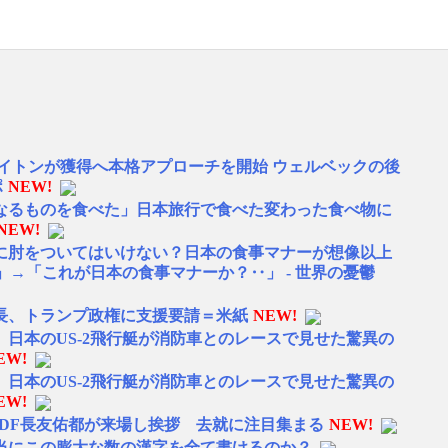
イトンが獲得へ本格アプローチを開始 ウェルベックの後
ポ
NEW!
なるものを食べた」日本旅行で食べた変わった食べ物に
NEW!
に肘をついてはいけない？日本の食事マナーが想像以上
→「これが日本の食事マナーか？‥」 - 世界の憂鬱
長、トランプ政権に支援要請＝米紙
NEW!
日本のUS-2飛行艇が消防車とのレースで見せた驚異の
EW!
日本のUS-2飛行艇が消防車とのレースで見せた驚異の
EW!
表DF長友佑都が来場し挨拶 去就に注目集まる
NEW!
当にこの膨大な数の漢字を全て書けるのか？