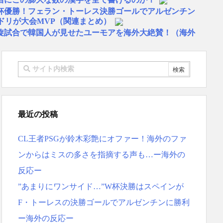
W杯優勝！フェラン・トーレス決勝ゴールでアルゼンチン
ドリが大会MVP（関連まとめ）
旋試合で韓国人が見せたユーモアを海外大絶賛！（海外
物は何？」 中国人「あの乳酸菌飲料！」「1884年か
…」 日本の帰宅部の女子高生たちの本気に世界が驚愕
リゴ残留希望もアロンソ監督はベンチ漬けへ「インド料理
スペイン紙
 リュディガー走法で60m超爆走、ピッチ横断話題「ちゃ
最近の投稿
本を不買する韓国の矛盾に海外が大爆笑
CL王者PSGが鈴木彩艶にオファー！海外のファ
ーヘンがすごい-韓国製「こんなの見たことない!」「私の
応
ンからはミスの多さを指摘する声も…ー海外の
地震被害を受けても、次の日の朝には日常に戻っている
反応ー
ス大谷、満塁で勝負を避けられる 敬遠か四球か？！
”あまりにワンサイド…”W杯決勝はスペインが
MF竹内涼に決定！副キャプテンはテセ・六反・河井の3
F・トーレスの決勝ゴールでアルゼンチンに勝利
反応ｗｗｗｗｗｗｗｗｗｗｗｗｗ
ー海外の反応ー