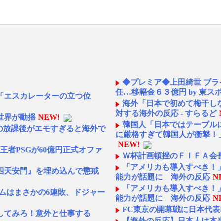
◆プレミア◆上田綺世 ブラ
任…移籍金６３億円 by 東ス
「エスカレーターの立つ位
海外「日本で初めて梅干し
対する海外の反応 - すらるど
世界が動揺
NEW!
韓国人「日本ではテーブル
校の放課後がエモすぎると海外で
に厳格すぎて韓国人が衝撃！」
NEW!
者PSGが60億円正式オファ
Ｗ杯計画頓挫のＦＩＦＡ会
「アメリカも導入すべき！」
四天安門』を埋め込んで懲戒
能力が話題に 海外の反応
N
「アメリカも導入すべき！」
ームはまさかの6連敗、ドジャー
能力が話題に 海外の反応
N
FC東京の開幕戦に日本代
してみろ！意外と仕事する
【海外の反応】日本人は本