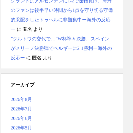
グランドはアルゼンチンに1-2で逆転負け、海外
のファンは後半早い時間から1点を守り切る守備
的采配をしたトゥヘルに非難集中ー海外の反応
ー
に
匿名
より
”クルトワの交代で…”W杯準々決勝、スペイン
がメリーノ決勝弾でベルギーに2-1勝利ー海外の
反応ー
に
匿名
より
アーカイブ
2026年8月
2026年7月
2026年6月
2026年5月