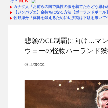
ぞ？
NEW!
カナダ人「お前らの国で異性の服を着てたらどう思わ
【ジンバブエ】金持ちになる方法【ポーランドボール
佐野海舟「体幹を鍛えるために幼少期は下駄を履いて
【悲報】現在の韓国代表の若手の5大リーグ所属選手
【悲報】サッカー日本代表←所属クラブのネームバリ
これwwww
NEW!
悲願のCL制覇に向け…マ
HRC（ホンダ・レーシング）折原氏「以前のF1プロ
人か呼び戻しました」
NEW!
ウェーの怪物ハーランド獲
韓国人「日本ではテーブルに肘をついてはいけない？
に厳格すぎて韓国人が衝撃！」→「これが日本の食事マ
【衝撃画像】中学生「先生！水泳で水着になるのイヤ
結果まさかの『こう』なってしまうw w w w w w w
NEW
11/05/2022
無期懲役、去年の仮釈放わずか４人…もう実質終身刑
【衝撃画像】中学生「先生！水泳で水着になるのイヤ
結果まさかの『こう』なってしまうw w w w w w w
NEW
韓国人「日本には韓国みたいなドラッグストアがない
くて仕方がないんだそうです」
NEW!
ほしのあき49歳、ミニ丈ワンピ姿にネット衝撃...
NEW
【感動】長友（39）、4年前の長友に「お前辞めなく
い景色が見れたぞ」
NEW!