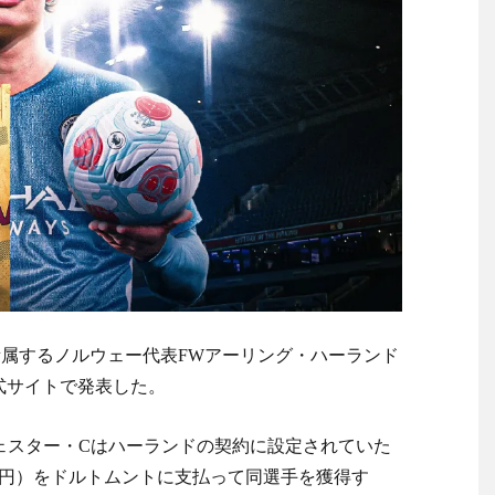
た米人気SF作品に絶賛の声
た米人気SF作品に絶賛の声
Powered by livedoor 相互RSS
ットが家事代行サービスを開
問題発言だとわからないの
全て書けるのか？
る」「人間にこんなことが可
】
る」「人間にこんなことが可
】
覇達成！ジャーメインのゴールを
属するノルウェー代表FWアーリング・ハーランド
 in Showbiz
公式サイトで発表した。
らす！ドイツ紙
する
ェスター・Cはハーランドの契約に設定されていた
3億円）をドルトムントに支払って同選手を獲得す