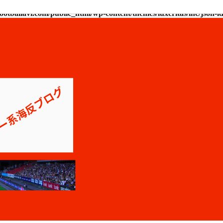
ootballavi.com/public_html/wp-content/themes/luxeritas/inc/json-l