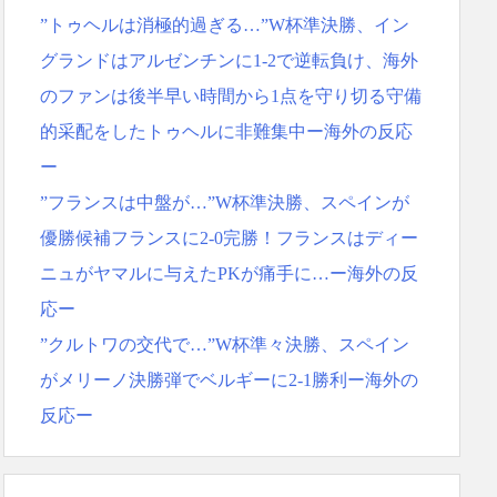
”トゥヘルは消極的過ぎる…”W杯準決勝、イン
グランドはアルゼンチンに1-2で逆転負け、海外
のファンは後半早い時間から1点を守り切る守備
的采配をしたトゥヘルに非難集中ー海外の反応
ー
”フランスは中盤が…”W杯準決勝、スペインが
優勝候補フランスに2-0完勝！フランスはディー
ニュがヤマルに与えたPKが痛手に…ー海外の反
応ー
”クルトワの交代で…”W杯準々決勝、スペイン
がメリーノ決勝弾でベルギーに2-1勝利ー海外の
反応ー