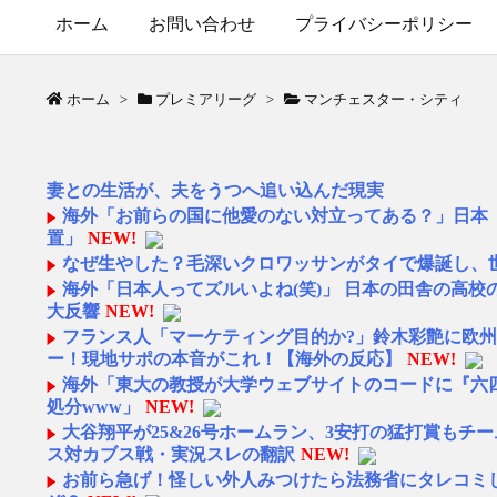
ホーム
お問い合わせ
プライバシーポリシー
ホーム
>
プレミアリーグ
>
マンチェスター・シティ
妻との生活が、夫をうつへ追い込んだ現実
海外「お前らの国に他愛のない対立ってある？」日本
置」
NEW!
なぜ生やした？毛深いクロワッサンがタイで爆誕し、
海外「日本人ってズルいよね(笑)」 日本の田舎の高
大反響
NEW!
フランス人「マーケティング目的か?」鈴木彩艶に欧州王
ー！現地サポの本音がこれ！【海外の反応】
NEW!
海外「東大の教授が大学ウェブサイトのコードに『六
処分www」
NEW!
大谷翔平が25&26号ホームラン、3安打の猛打賞もチ
ス対カブス戦・実況スレの翻訳
NEW!
お前ら急げ！怪しい外人みつけたら法務省にタレコミ