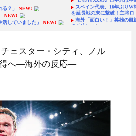
スペイン代表、16年ぶり
れる？」
NEW!
を延長戦の末に撃破！主将ロ
】
NEW!
海外「面白い！」英雄の凱
生活していました」
NEW!
の反応）
…そこそこやる？
NEW!
中国人「日本を代表する飲み
ューはワールドクラスです←
ら続くあれ！」
海外「日本人は何者なんだ
ンチェスター・シティ、ノル
ジェクトを経験した専門家を何
◆悲報◆マドリーFWロド
ばかり食ってるからだ」by 
得へ―海外の反応―
日本の食事マナーが想像以上
「また浅野の時の走り方」
ナーか？‥」
NEW!
んと速い」
です！」先生「分かった」→
海外「オチが多すぎ！」日
!
仰天！驚きの23層バウムク
だった
NEW!
人生の目的が完成」海外の反
です！」先生「分かった」→
【韓国の反応】「M6.1の
!
国」
ので韓国が羨ましくて羨まし
【海外の反応】 エンゼル
今シーズンのキャプテンは
!
名に
てよかったな。こんな素晴らし
日本の国宝を見た韓国人の