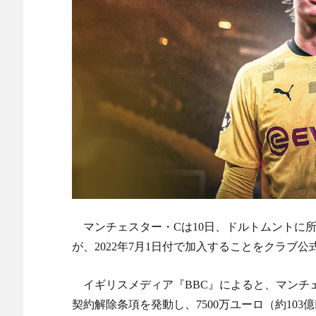
海外「ディズニーがゴミのようだ！」日本がアニメ化し
が殺到中 - どんぐりこ
NEW!
海外「ディズニーがゴミのようだ！」日本がアニメ化し
が殺到中 - どんぐりこ
NEW!
ついに来ちゃったの？アメリカでヒューマノイドロボ
始 - カラパイア
NEW!
本田圭佑のW杯と移民問題に関する投稿に批判殺到 「
か？」「ネタにするな」 釈明も火に油
NEW!
【海外の反応】日本人は本当にこの膨大な数の漢字を
日本人がアメリカで歴史的快挙！中国人「恐ろしすぎ
能なのか？」「サッカーで例えるなら…」【海外の反応
日本人がアメリカで歴史的快挙！中国人「恐ろしすぎ
能なのか？」「サッカーで例えるなら…」【海外の反応
【E-1選手権】日本、韓国に1-0で勝利し、全勝で連
守り切る！
マンチェスター・Cは10日、ドルトムントに所
The Show Must Go On: Coping with Success and Failure
が、2022年7月1日付で加入することをクラブ
【日本代表】ボーフム浅野が日本に重要な勝利をもた
海外サッカー、引退するような年齢のおっさんが無双
イギリスメディア『BBC』によると、マンチ
Powered by livedoor 相互RSS
契約解除条項を発動し、7500万ユーロ（約10