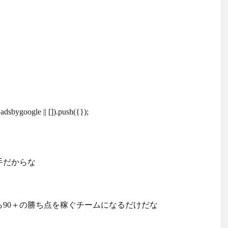
dsbygoogle || []).push({});
手だからな
ら90＋の勝ち点を稼ぐチームになるだけだな