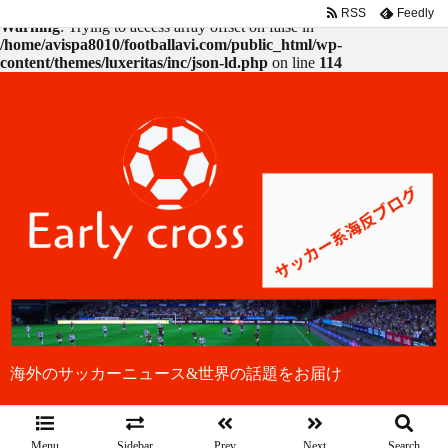
RSS
Feedly
Warning
: Trying to access array offset on false in
/home/avispa8010/footballavi.com/public_html/wp-
content/themes/luxeritas/inc/json-ld.php
on line
114
海外のサッカーニュース&世界の話題をお届け
Menu
Sidebar
Prev
Next
Search