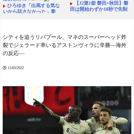
【J2第1節 磐田×秋田】磐
ひろゆき「出馬する気な
田は開始わずか18秒で先制
いから話さなかった」妻
に成功するも追いつかれド
「それでも不誠実だろ」→
ロー 秋葉新体制の初白星
離婚協議へｗｗｗｗｗ
はお預けに
NEW!
NEW!
外国人審判約10人に性的
韓国人「大韓サッカー協
シティを追うリバプール、マネのスーパーヘッド炸
接待か…14～15年前のW
会が過去に20人の外国人審
裂でジェラード率いるアストンヴィラに辛勝―海外
杯・五輪予選など7試合
判らに不謹慎接待をしてい
NEW!
の反応―
た証拠が揃いながらも不起
海外「なんだって？！」P
訴処分に成っていた事が明
SGが鈴木彩艶の獲得へ増額
らかに‥」
NEW!
11/05/2022
オファーを準備しているこ
【疑問】瀬戸環奈みたい
とに海外大騒ぎ！（海外の
な綺麗な子がAV女優になる
反応）
NEW!
理由wwwwwww
NEW!
【イギリス】両親がイギ
【悲報】女さん、歩行者
リス生まれでない人【ポー
を轢いた挙句、道路に倒れ
ランドボール】
NEW!
てどえらいことになってし
【ヤニねこ】座り方がス
まうw w w w w w w
NEW!
ラブ人すぎる【海外の反
応】
女芸人の吉住さん（36）
スペイン代表、16年ぶり
メイクしたら普通に美人の
W杯優勝！フェラン・トー