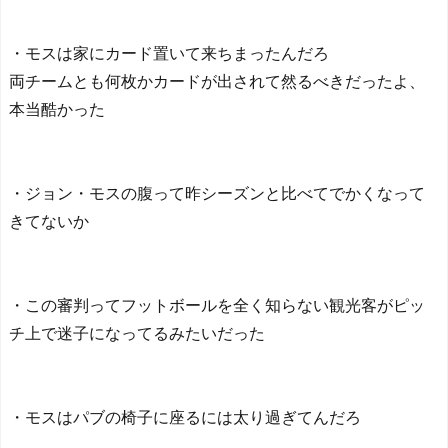
ぎる」「人間にこんなこと
が可能なのか？」「サッカ
ーで例えるなら…」【海外
・モスは家にカード置いて来ちまったんだろ
の反応】
両チームとも何枚かカードが出されて然るべきだったよ、
【E-1選手権】日本、韓国
本当酷かった
に1-0で勝利し、全勝で連覇
達成！ジャーメインのゴー
ルを守り切る！
The Show Must Go On: Co
ping with Success and Failure
・ジョン・モスの腹って昨シーズンと比べてでかくなって
in Showbiz
きてないか
【日本代表】ボーフム浅
野が日本に重要な勝利をも
たらす！ドイツ紙
海外サッカー、引退する
・この審判ってフットボールを全く知らない観光客がピッ
ような年齢のおっさんが無
チ上で迷子になってるみたいだった
双する
Powered by livedoor 相互RS
S
・モスはパブの椅子に座るには太り過ぎてんだろ