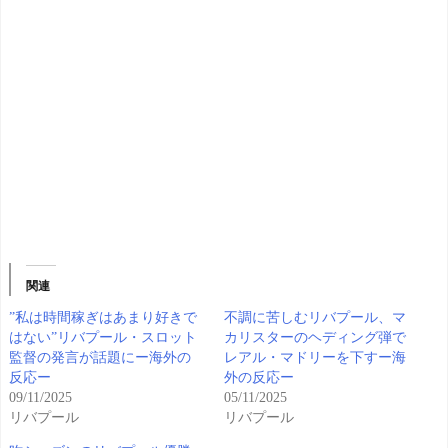
関連
”私は時間稼ぎはあまり好きで
不調に苦しむリバプール、マ
はない”リバプール・スロット
カリスターのヘディング弾で
監督の発言が話題にー海外の
レアル・マドリーを下すー海
反応ー
外の反応ー
09/11/2025
05/11/2025
リバプール
リバプール