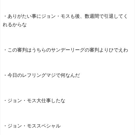
だ。ウィーブの評判のせい
で自分もその一部になる気
分になる」 - ガラパゴスジ
・ありがたい事にジョン・モスも後、数週間で引退してく
ャパン
NEW!
れるからな
◆Ｊ１◆1節 FC東京×町田
FC東京先制も橋本が退場し
大量5失点！1節最下位発進
NEW!
・この審判はうちらのサンデーリーグの審判よりひでえわ
北川景子39歳、右バスト
トップに衝撃密着写真にネ
ット騒然！
【ヤニねこ】座り方がス
ラブ人すぎる【海外の反
・今日のレフリングマジで何なんだ
応】
日本人がアメリカで歴史
的快挙！中国人「恐ろしす
ぎる」「人間にこんなこと
・ジョン・モス大仕事したな
が可能なのか？」「サッカ
ーで例えるなら…」【海外
の反応】
日本人がアメリカで歴史
・ジョン・モススペシャル
的快挙！中国人「恐ろしす