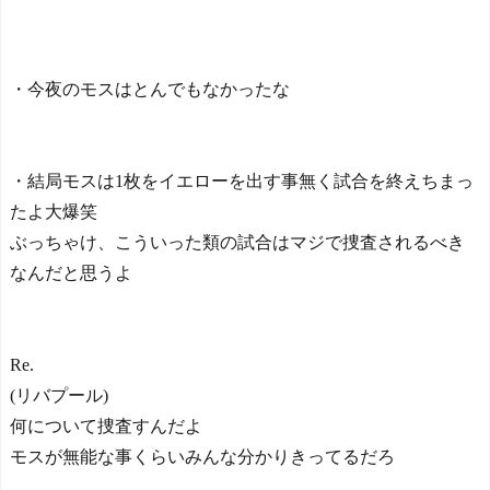
プテンはテセ・六反・河井
韓国人「サムスン・ハイ
の3名に
ニックスを涙を飲んで売る
日本の国宝を見た韓国人
海外の大口投資家たち…そ
の反応ｗｗｗｗｗｗｗｗｗ
の裏事情とは?」
NEW!
・今夜のモスはとんでもなかったな
ｗｗｗｗ
Google DeepMind再編
「Googleを作った男」ディ
ーンが去り、本体は稼ぐAI
へ舵を切る【海外の反応・
・結局モスは1枚をイエローを出す事無く試合を終えちまっ
解説】
NEW!
たよ大爆笑
Powered by livedoor 相互RS
海外の反応：韓国在住の
S
ぶっちゃけ、こういった類の試合はマジで捜査されるべき
日本人インフルエンサーが
ライブ配信中に自殺、Kポッ
なんだと思うよ
プファンから嫌がらせか -
はろわるど
NEW!
海外の反応：韓国在住の
日本人インフルエンサーが
Re.
ライブ配信中に自殺、Kポッ
(リバプール)
プファンから嫌がらせか -
はろわるど
NEW!
何について捜査すんだよ
海外「日本のメディアを
モスが無能な事くらいみんな分かりきってるだろ
楽しめないことにうんざり