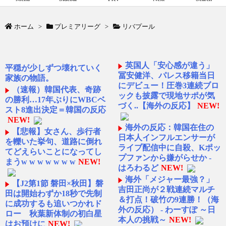
ホーム
>
プレミアリーグ
>
リバプール
英国人「安心感が違う」
平穏が少しずつ壊れていく
冨安健洋、パレス移籍当日
家族の物語。
にデビュー！圧巻3連続ブロ
（速報）韓国代表、奇跡
ックも披露で現地サポが気
の勝利…17年ぶりにWBCベ
づく..【海外の反応】
NEW!
スト8進出決定＝韓国の反応
NEW!
海外の反応：韓国在住の
【悲報】女さん、歩行者
日本人インフルエンサーが
を轢いた挙句、道路に倒れ
ライブ配信中に自殺、Kポッ
てどえらいことになってし
プファンから嫌がらせか -
まうw w w w w w w
NEW!
はろわるど
NEW!
海外「メジャー最強？」
【J2第1節 磐田×秋田】磐
吉田正尚が２戦連続マルチ
田は開始わずか18秒で先制
＆打点！破竹の9連勝！（海
に成功するも追いつかれド
外の反応） - わーすぽ ～日
ロー 秋葉新体制の初白星
本人の挑戦～
NEW!
はお預けに
NEW!