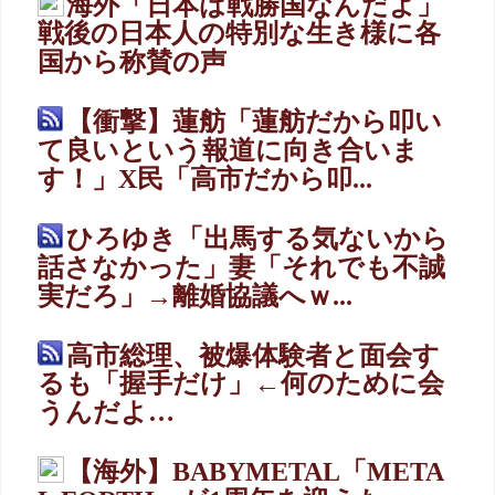
海外「日本は戦勝国なんだよ」
戦後の日本人の特別な生き様に各
国から称賛の声
【衝撃】蓮舫「蓮舫だから叩い
て良いという報道に向き合いま
す！」X民「高市だから叩...
ひろゆき「出馬する気ないから
話さなかった」妻「それでも不誠
実だろ」→離婚協議へｗ...
高市総理、被爆体験者と面会す
るも「握手だけ」←何のために会
うんだよ…
【海外】BABYMETAL「META