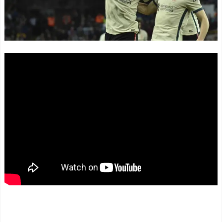
部類だったと判明ｗｗｗｗ
レス決勝ゴールでアルゼン
ｗｗｗｗｗ
NEW!
チンを延長戦の末に撃破！
村上宗隆が1試合2本塁打6
主将ロドリが大会MVP（関
打点の大活躍、ホームラン
連まとめ）
数で大谷翔平のメジャー1年
海外「面白い！」英雄の
目に並ぶ（海外の反応）
凱旋試合で韓国人が見せた
NEW!
ユーモアを海外大絶賛！
韓国人「日本がここまで
（海外の反応）
の観光大国に発展した本当
中国人「日本を代表する
の理由がこちら…」→「昔
飲み物は何？」 中国人
から日本は愛されてた…
「あの乳酸菌飲料！」「188
（ﾌﾞﾙﾌﾞﾙ」＝韓国の反応
4年から続くあれ！」
NEW!
海外「日本人は何者なん
外国人「日本の未来は安
だ…」 日本の帰宅部の女子
泰だ」16歳MF三井寺眞、衝
高生たちの本気に世界が驚
撃ゴール！久保建英超え歴
愕
代2位の記録！3得点に絡む
◆悲報◆マドリーFWロド
活躍で海外絶賛！【海外の
リゴ残留希望もアロンソ監
反応】
NEW!
督はベンチ漬けへ「インド
BABYMETALのMetal For
料理ばかり食ってるから
thがリリースされてから1周
だ」by スペイン紙
年だぞ！ 【海外の反応】