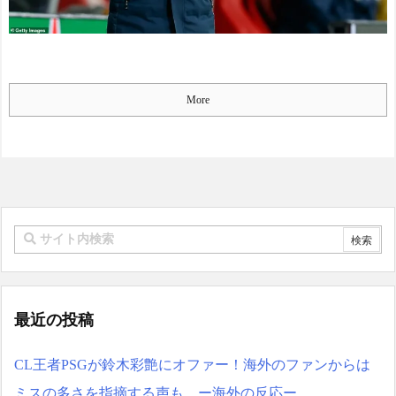
中国人「日本を代表する
み、レベチｗｗｗｗｗｗｗ
飲み物は何？」 中国人
ｗｗｗｗｗｗｗｗｗｗｗｗ
「あの乳酸菌飲料！」「188
ｗｗｗｗｗ
NEW!
4年から続くあれ！」
韓国人「このままいけ
海外「日本人は何者なん
ば、韓国経済が日本を完全
だ…」 日本の帰宅部の女子
More
に圧倒することになるのは
高生たちの本気に世界が驚
既定路線ですよ
愕
ね・・・？」
NEW!
◆悲報◆マドリーFWロド
【絶望】イオンモール熊
リゴ残留希望もアロンソ監
本爆発事故「本当のこと
督はベンチ漬けへ「インド
を…」遺族語る
NEW!
料理ばかり食ってるから
【画像】世界一美しいフ
だ」by スペイン紙
ットボーラーの“女優デビュ
「また浅野の時の走り
ー！！”
NEW!
方」 リュディガー走法で6
◆朗報◆26/27Ｊ１開幕戦
0m超爆走、ピッチ横断話題
G大阪×浦和も横浜FM×鹿島
「ちゃんと速い」
に続きチケット完売！
最近の投稿
海外「オチが多すぎ！」
NEW!
日本を不買する韓国の矛盾
ダイアンのじゃない方が
に海外が大爆笑
CL王者PSGが鈴木彩艶にオファー！海外のファンからは
ユースケさんになってしま
仰天！驚きの23層バウム
っているという事実←これ
ミスの多さを指摘する声も…ー海外の反応ー
クーヘンがすごい-韓国製