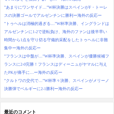
NEW!
「こんなの見たことない!」
”あまりにワンサイド…”W杯決勝はスペインがF・トーレ
元職場の要注意オバサ
「私の人生の目的が完成」
ン、引っ越し先でご近所に
海外の反応
スの決勝ゴールでアルゼンチンに勝利ー海外の反応ー
なり粘着開始！！「どこま
【韓国の反応】「M6.1の
で送って！」から始まり半
”トゥヘルは消極的過ぎる…”W杯準決勝、イングランドは
地震被害を受けても、次の
年も経つと「お金貸してく
日の朝には日常に戻ってい
アルゼンチンに1-2で逆転負け、海外のファンは後半早い
れない？」断ると翌日、玄
る国」
関前にゴミが置かれる
時間から1点を守り切る守備的采配をしたトゥヘルに非難
【海外の反応】 エンゼル
NEW!
ス大谷、満塁で勝負を避け
集中ー海外の反応ー
【悲報】集英社オンライ
られる 敬遠か四球か？！
ン、1人のシャドウボクシン
”フランスは中盤が…”W杯準決勝、スペインが優勝候補フ
グ（43億注文）によって長
今シーズンのキャプテン
期間業務を妨害され続けて
ランスに2-0完勝！フランスはディーニュがヤマルに与え
はMF竹内涼に決定！副キャ
いた模様・・・
NEW!
たPKが痛手に…ー海外の反応ー
プテンはテセ・六反・河井
【悲報】加藤あい43歳、
の3名に
バスタオル巻いて館内をう
”クルトワの交代で…”W杯準々決勝、スペインがメリーノ
日本の国宝を見た韓国人
ろついてしまう。
NEW!
決勝弾でベルギーに2-1勝利ー海外の反応ー
の反応ｗｗｗｗｗｗｗｗｗ
【海外の反応】海外「日
ｗｗｗｗ
本資本が入った瞬間、魔法
がかかったｗ」豪州のセブ
ンイレブンが”日本化”して
劇的進化！「おにぎりとた
最近のコメント