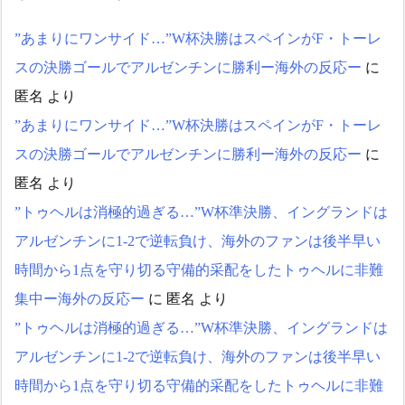
まごサンドが食べられるな
Powered by livedoor 相互RS
んて……」
NEW!
”あまりにワンサイド…”W杯決勝はスペインがF・トーレ
S
物価高の日本で長打の列
ができたセールに世界が騒
スの決勝ゴールでアルゼンチンに勝利ー海外の反応ー
に
然！←「我が国でもやって
匿名
より
くれ！」（海外の反応） -
海外さんいらっしゃい
”あまりにワンサイド…”W杯決勝はスペインがF・トーレ
NEW!
スの決勝ゴールでアルゼンチンに勝利ー海外の反応ー
に
物価高の日本で長打の列
ができたセールに世界が騒
匿名
より
然！←「我が国でもやって
”トゥヘルは消極的過ぎる…”W杯準決勝、イングランドは
くれ！」（海外の反応） -
海外さんいらっしゃい
アルゼンチンに1-2で逆転負け、海外のファンは後半早い
NEW!
時間から1点を守り切る守備的采配をしたトゥヘルに非難
警備ロボットの最適解は
一輪走行かもしれない - カ
集中ー海外の反応ー
に
匿名
より
ラパイア
NEW!
韓国警察、大韓サッカー
”トゥヘルは消極的過ぎる…”W杯準決勝、イングランドは
協会を家宅捜索 代表監督選
アルゼンチンに1-2で逆転負け、海外のファンは後半早い
考巡り
NEW!
海外「昨日の日本プロ野
時間から1点を守り切る守備的采配をしたトゥヘルに非難
球 阪神・巨人戦の展開が劇