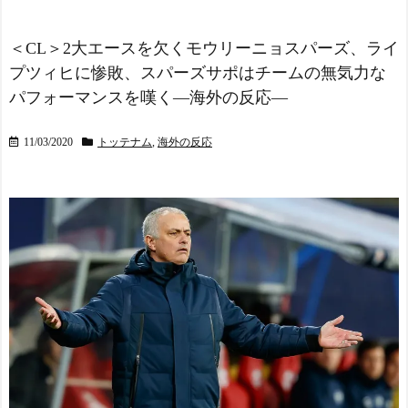
家系だけど世界のみんなは
験したドイツ人が語る日本
先祖に偉人っている？」
の強さに感動の声
NEW!
NEW!
＜CL＞2大エースを欠くモウリーニョスパーズ、ライ
外国人「使い捨てだ」FIF
【韓国】韓国の行きたい
A会長、辞任危機でトランプ
プツィヒに惨敗、スパーズサポはチームの無気力な
大学【ポーランドボール】
政権に泣き付くも無視され
NEW!
パフォーマンスを嘆く―海外の反応―
て海外失笑！【海外の反
今季もタイトル獲得を目
応】
NEW!
指すFC町田ゼルビア黒田剛
【海外】BABYMETALが
11/03/2020
トッテナム
,
海外の反応
監督が抱負を語る
ROCK FOR PEOPLE 2027
海外「昨日の日本プロ野
（チェコ共和国）に再出
球 阪神・巨人戦の展開が劇
演？
NEW!
的過ぎた！」
高配当をうたった「みん
スペイン代表、16年ぶり
なで大家さん」→実態は288
W杯優勝！フェラン・トー
1億円の債務超過
NEW!
レス決勝ゴールでアルゼン
韓国人「大韓航空の熊本
チンを延長戦の末に撃破！
地震飲料水支援に対する日
主将ロドリが大会MVP（関
本人の反応をご覧くださ
連まとめ）
い・・・」→「」
NEW!
海外「面白い！」英雄の
高配当をうたった「みん
凱旋試合で韓国人が見せた
なで大家さん」→実態は288
ユーモアを海外大絶賛！
1億円の債務超過
NEW!
（海外の反応）
移民ベトナム女達の宅飲