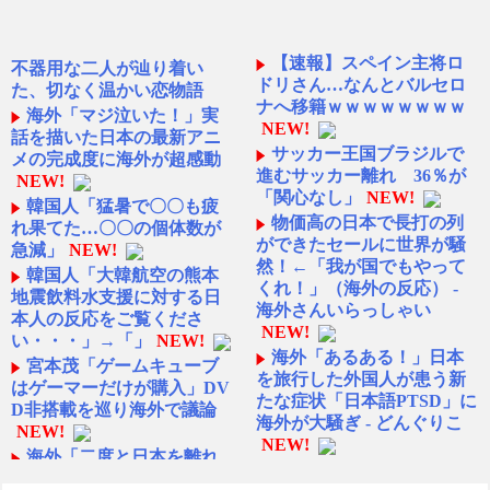
【速報】スペイン主将ロ
不器用な二人が辿り着い
ドリさん…なんとバルセロ
た、切なく温かい恋物語
ナへ移籍ｗｗｗｗｗｗｗｗ
海外「マジ泣いた！」実
NEW!
話を描いた日本の最新アニ
サッカー王国ブラジルで
メの完成度に海外が超感動
進むサッカー離れ 36％が
NEW!
「関心なし」
NEW!
韓国人「猛暑で〇〇も疲
物価高の日本で長打の列
れ果てた…〇〇の個体数が
ができたセールに世界が騒
急減」
NEW!
然！←「我が国でもやって
韓国人「大韓航空の熊本
くれ！」（海外の反応） -
地震飲料水支援に対する日
海外さんいらっしゃい
本人の反応をご覧くださ
NEW!
い・・・」→「」
NEW!
海外「あるある！」日本
宮本茂「ゲームキューブ
を旅行した外国人が患う新
はゲーマーだけが購入」DV
たな症状「日本語PTSD」に
D非搭載を巡り海外で議論
海外が大騒ぎ - どんぐりこ
NEW!
NEW!
海外「二度と日本を離れ
日本「俺は有名な武士の
たくない」 熊本で震度7を体