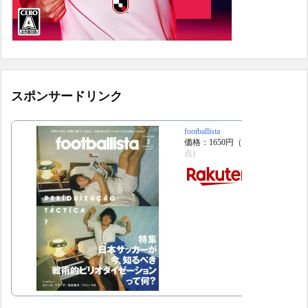
スポンサードリンク
footballista
価格：1650円（税込、送料別)
(20
点)
楽天