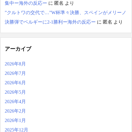
集中ー海外の反応ー
に
匿名
より
的過ぎた！」
日本人がアメリカで歴史
”クルトワの交代で…”W杯準々決勝、スペインがメリーノ
的快挙！中国人「恐ろしす
決勝弾でベルギーに2-1勝利ー海外の反応ー
に
匿名
より
ぎる」「人間にこんなこと
が可能なのか？」「サッカ
ーで例えるなら…」【海外
の反応】
日本人がアメリカで歴史
アーカイブ
的快挙！中国人「恐ろしす
ぎる」「人間にこんなこと
2026年8月
が可能なのか？」「サッカ
ーで例えるなら…」【海外
2026年7月
の反応】
2026年6月
【E-1選手権】日本、韓国
に1-0で勝利し、全勝で連覇
2026年5月
達成！ジャーメインのゴー
2026年4月
ルを守り切る！
The Show Must Go On: Co
2026年2月
ping with Success and Failure
2026年1月
in Showbiz
【日本代表】ボーフム浅
2025年12月