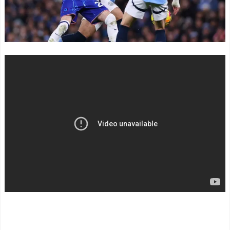
球速度・最長飛距離、日米
チンを延長戦の末に撃破！
比較に海外注目
NEW!
主将ロドリが大会MVP（関
塩貝健人『4年後は1人で
連まとめ）
チームを勝たせられる選手
海外「面白い！」英雄の
になる。』
NEW!
凱旋試合で韓国人が見せた
海外「日本のこの場所は
ユーモアを海外大絶賛！
現実とは思えないレベルで
（海外の反応）
美しい…！」外国人が感動
中国人「日本を代表する
する日本の景色と
飲み物は何？」 中国人
は・・・？【海外の反応】
「あの乳酸菌飲料！」「188
NEW!
4年から続くあれ！」
【画像】ワイの会社の女
海外「日本人は何者なん
さん、『コレ』を強調し過
だ…」 日本の帰宅部の女子
ぎて完全にあたしこ枠を狙
高生たちの本気に世界が驚
ってるんだがw w w w w w w
愕
w w w w w
NEW!
◆悲報◆マドリーFWロド
英国人「ようこそ」冨安
リゴ残留希望もアロンソ監
健洋、クリスタルパレス加
督はベンチ漬けへ「インド
入が決定的に！メディカル
料理ばかり食ってるから
検査をパス！現地サポが歓
だ」by スペイン紙
迎！アーセナルファンも祝
「また浅野の時の走り
福！【海外の反応】
NEW!