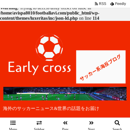
RSS
Feedly
Warning
: Trying to access array offset on false in
/home/avispa8010/footballavi.com/public_html/wp-
content/themes/luxeritas/inc/json-ld.php
on line
114
海外のサッカーニュース&世界の話題をお届け
Menu
Sidebar
Prev
Next
Search