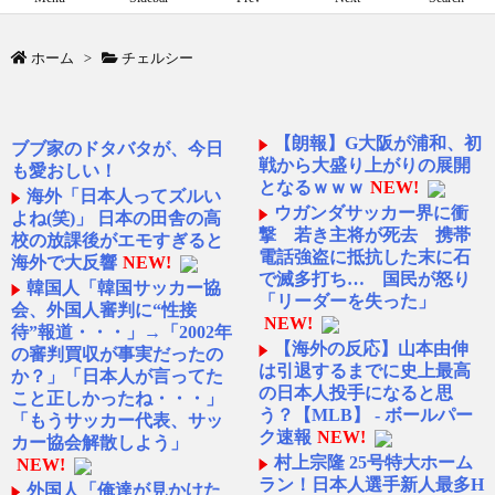
ホーム
>
チェルシー
【朗報】G大阪が浦和、初
ブブ家のドタバタが、今日
戦から大盛り上がりの展開
も愛おしい！
となるｗｗｗ
NEW!
海外「日本人ってズルい
ウガンダサッカー界に衝
よね(笑)」 日本の田舎の高
撃 若き主将が死去 携帯
校の放課後がエモすぎると
電話強盗に抵抗した末に石
海外で大反響
NEW!
で滅多打ち… 国民が怒り
韓国人「韓国サッカー協
「リーダーを失った」
会、外国人審判に“性接
NEW!
待”報道・・・」→「2002年
【海外の反応】山本由伸
の審判買収が事実だったの
は引退するまでに史上最高
か？」「日本人が言ってた
の日本人投手になると思
こと正しかったね・・・」
う？【MLB】 - ボールパー
「もうサッカー代表、サッ
ク速報
NEW!
カー協会解散しよう」
村上宗隆 25号特大ホーム
NEW!
ラン！日本人選手新人最多H
外国人「俺達が見かけた