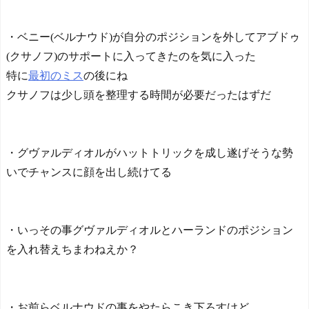
ーで例えるなら…」【海外
の反応】
【E-1選手権】日本、韓国
・ベニー(ベルナウド)が自分のポジションを外してアブドゥ
に1-0で勝利し、全勝で連覇
(クサノフ)のサポートに入ってきたのを気に入った
達成！ジャーメインのゴー
特に
最初のミス
の後にね
ルを守り切る！
The Show Must Go On: Co
クサノフは少し頭を整理する時間が必要だったはずだ
ping with Success and Failure
in Showbiz
【日本代表】ボーフム浅
野が日本に重要な勝利をも
・グヴァルディオルがハットトリックを成し遂げそうな勢
たらす！ドイツ紙
いでチャンスに顔を出し続けてる
海外サッカー、引退する
ような年齢のおっさんが無
双する
Powered by livedoor 相互RS
・いっその事グヴァルディオルとハーランドのポジション
S
を入れ替えちまわねえか？
・お前らベルナウドの事をやたらこき下ろすけど