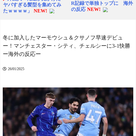
R記録で単独トップに 海外
ヤバすぎる髪型を集めてみ
の反応
NEW!
たｗｗｗｗ」
NEW!
韓国人「『日本ビールは
海外「みんなは日本のこ
絶対に飲まない！』と大騒
のチョコを知ってる？」日
ぎしていた時代が完全に終
本で人気のチョコレート菓
わってしまった理由がこち
子、ブルボンのアルフォー
冬に加入したマーモウシュ＆クサノフ早速デビュ
ら…（ﾌﾞﾙﾌﾞﾙ」＝韓国の反
トに対する海外の反応
ー！マンチェスター・シティ、チェルシーに3-1快勝
応 - 海外トークログ
NEW!
NEW!
ー海外の反応ー
海外「日本だけ別次元じ
FC東京開幕戦でのDF長友
ゃん…」 来日した超大物ハ
佑都の“挨拶”、スポニチが
リウッドスターが『世界で
26/01/2025
ネタバレ報道
NEW!
唯一の国』と日本を大絶賛
海外「なぜだろう！」日
NEW!
本が米国経済にトドメを刺
【動画】サンチョとかい
さない本当の理由に海外が
うガチ天才ｗｗｗｗｗｗ
大騒ぎ
NEW!
【ヤニねこ】座り方がス
正直、三笘と久保と南野
ラブ人すぎる【海外の反
がいたらブラジルに勝てて
応】
た件ｗｗｗｗｗｗｗｗｗ
スペイン代表、16年ぶり
NEW!
W杯優勝！フェラン・トー
ミズノ製バットが最高打
レス決勝ゴールでアルゼン