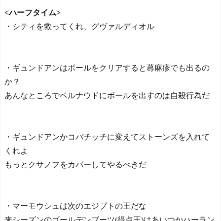
の3名に
は引退するまでに史上最高
<ハーフタイム>
日本の国宝を見た韓国人
の日本人投手になると思
・シティを救ってくれ、グヴァルディオル
の反応ｗｗｗｗｗｗｗｗｗ
う？【MLB】 - ボールパー
ｗｗｗｗ
ク速報
NEW!
【海外の反応】山本由伸
は引退するまでに史上最高
・ギュンドアンはボールをクリアすると蕁麻疹でも出るの
の日本人投手になると思
う？【MLB】 - ボールパー
か？
ク速報
NEW!
Powered by livedoor 相互RS
あんなところでベルナウドにボールを出すのは自殺行為だ
S
【悲報】令和のガキ、
「スマホ」への執着がレベ
チへ・・・・・・・
NEW!
・ギュンドアンかコバチッチに変えてストーンズを入れて
海外の反応 佐々木朗希Q
Sも、ドジャース逆転サヨナ
くれよ
ラ負けで7連敗！大谷痛恨併
もっとクサノフをカバーしてやるべきだ
殺打
NEW!
海外の反応 佐々木朗希QS
も、ドジャース逆転サヨナ
ラ負けで7連敗！大谷痛恨併
・マーモウシュは次のエジプトの王だな
殺打 - 海外の小反応
NEW!
来シーズンのゴールデンブーツ(得点王)はあいつかハーラン