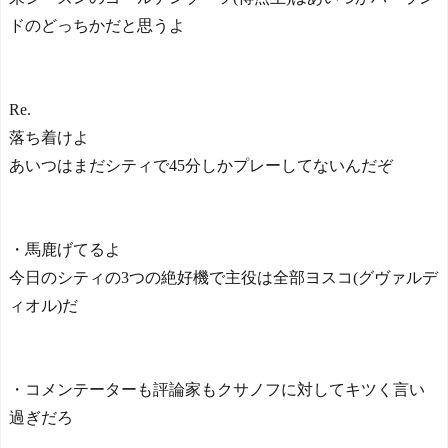
◆Gif小ネタ◆敗戦も横浜
ドのどっちかだと思うよ
Fマリノスの16才三井寺眞が
1G2起点！1起点目のトラッ
プがウマすぎると話題に！
Re.
本田圭佑さん、韓国代表
落ち着けよ
監督待望論が沸騰「面白い
あいつはまだシティで45分しかプレーしてないんだぞ
試みや」
【ヤニねこ】座り方がス
ラブ人すぎる【海外の反
応】
・馬鹿げてるよ
日本人がアメリカで歴史
的快挙！中国人「恐ろしす
今日のシティの3つの絶好機で主役は全部ヨスコ(グヴァルデ
ぎる」「人間にこんなこと
ィオル)だ
が可能なのか？」「サッカ
ーで例えるなら…」【海外
の反応】
日本人がアメリカで歴史
・コメンテーターも評論家もクサノフに対してキツく言い
的快挙！中国人「恐ろしす
ぎる」「人間にこんなこと
過ぎだろ
が可能なのか？」「サッカ