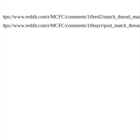
ttps://www.reddit.com/r/MCFC/comments/1i9red2/match_thread_manc
ttps://www.reddit.com/r/MCFC/comments/1i9uqvr/post_match_threa