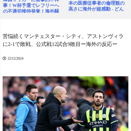
本の医療従事者の倫理観の
事！W杯予選でレフリーへ
高さに海外が超感動 - どん
の不適切接待発覚！海外騒
ぐりこ
NEW!
然！【海外の反応】
NEW!
海外「日本の科学者が猫
の寿命を2倍に上げる注射剤
外国人「日本人女性は結
を開発。これこそノーベル
婚や出産後に変わるとか言
苦悩続くマンチェスター・シティ、アストンヴィラ
賞だろ！」 - ガラパゴスジ
っているやつwww」
NEW!
に2-1で敗戦、公式戦12試合9敗目ー海外の反応ー
ャパン
NEW!
今季もタイトル獲得を目
海外「日本なんて行くん
指すFC町田ゼルビア黒田剛
22/12/2024
じゃなかった…」 日本を知
監督が抱負を語る
ってしまったディズニー信
川淵三郎さん、北中米W
者、帰国後『本家』に失望
杯振り返り『サッカーに幻
する事態に
NEW!
滅した人多いのでは…』審
切迫流産で自宅安静の
判や汚いプレーに怒り…
私…なのに義弟が「シャワ
海外「昨日の日本プロ野
ー貸して」「泊めて」と嫌
球 阪神・巨人戦の展開が劇
がらせレベルの連続突撃！
的過ぎた！」
夫経由で断ると私に直接LI
スペイン代表、16年ぶり
NEしてきて絶句←大人しく
W杯優勝！フェラン・トー
自宅の風呂に入れよ
NEW!
レス決勝ゴールでアルゼン
チンを延長戦の末に撃破！