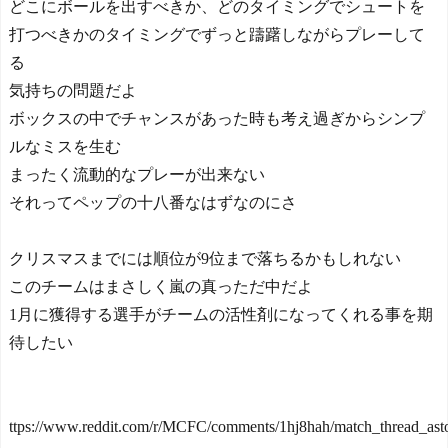
どこにボールを出すべきか、どのタイミングでシュートを
打つべきかのタイミングでずっと躊躇しながらプレーして
る
気持ちの問題だよ
ボックスの中でチャンスがあった時も考え過ぎからシンプ
ルなミスを生む
まったく流動的なプレーが出来ない
それってペップの十八番なはずなのにさ
クリスマスまでには順位が9位まで落ちるかもしれない
このチームはまさしく嵐の真っただ中だよ
1月に獲得する選手がチームの活性剤になってくれる事を期
待したい
ttps://www.reddit.com/r/MCFC/comments/1hj8hah/match_thread_asto