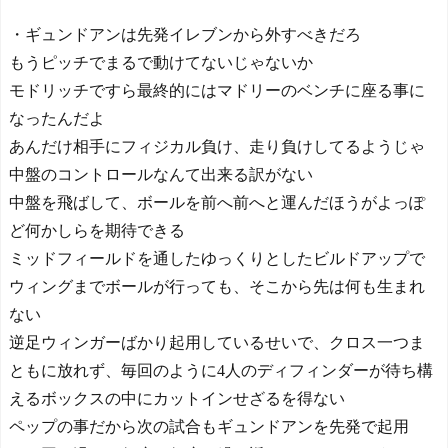
・ギュンドアンは先発イレブンから外すべきだろ
もうピッチでまるで動けてないじゃないか
モドリッチですら最終的にはマドリーのベンチに座る事に
なったんだよ
あんだけ相手にフィジカル負け、走り負けしてるようじゃ
中盤のコントロールなんて出来る訳がない
中盤を飛ばして、ボールを前へ前へと運んだほうがよっぽ
ど何かしらを期待できる
ミッドフィールドを通したゆっくりとしたビルドアップで
ウィングまでボールが行っても、そこから先は何も生まれ
ない
逆足ウィンガーばかり起用しているせいで、クロス一つま
ともに放れず、毎回のように4人のディフィンダーが待ち構
えるボックスの中にカットインせざるを得ない
ペップの事だから次の試合もギュンドアンを先発で起用