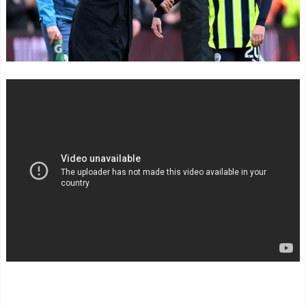
暴力行為法違反の疑い
主将ロドリが大会MVP（関
で、毎日新聞記者を逮捕
連まとめ）
NEW!
海外「面白い！」英雄の
韓国人「K-POPデーモン
凱旋試合で韓国人が見せた
ハンターズで日本文化に追
ユーモアを海外大絶賛！
いついたと思ったのに、逆
（海外の反応）
に突き放されてしまった模
中国人「日本を代表する
様・・・」
NEW!
飲み物は何？」 中国人
碇ゲンドウ「シンジ…エ
「あの乳酸菌飲料！」「188
ヴァに乗れ…何もしないな
4年から続くあれ！」
ら帰れ!」
NEW!
海外「日本人は何者なん
【悲報】サッカー王国ブ
だ…」 日本の帰宅部の女子
ラジル…国民の大半がサッ
高生たちの本気に世界が驚
カーの興味なしの模様・・
愕
NEW!
◆悲報◆マドリーFWロド
【凶気】ウガンダサッカ
リゴ残留希望もアロンソ監
ー界に衝撃 若き主将が死
督はベンチ漬けへ「インド
去 携帯電話強盗に抵抗し
料理ばかり食ってるから
た末に石で滅多打ち…
だ」by スペイン紙
NEW!
「また浅野の時の走り
【画像】令和最新版のあ
方」 リュディガー走法で6
のちゃん、可愛過ぎてワイ