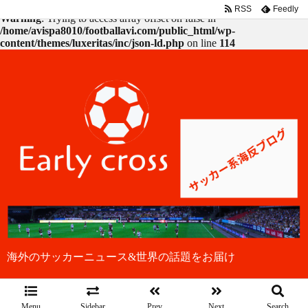
RSS
Feedly
Warning
: Trying to access array offset on false in
/home/avispa8010/footballavi.com/public_html/wp-
content/themes/luxeritas/inc/json-ld.php
on line
114
海外のサッカーニュース&世界の話題をお届け
Menu
Sidebar
Prev
Next
Search