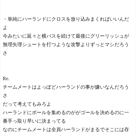
ぎる」「人間にこんなこと
が可能なのか？」「サッカ
ーで例えるなら…」【海外
・単純にハーランドにクロスを放り込みまくればいいんだ
の反応】
【E-1選手権】日本、韓国
よ
に1-0で勝利し、全勝で連覇
今みたいに延々と横パスを続けて最後にグリーリッシュが
達成！ジャーメインのゴー
無理矢理シュートを打つような攻撃よりずっとマシだろう
ルを守り切る！
The Show Must Go On: Co
さ
ping with Success and Failure
in Showbiz
【日本代表】ボーフム浅
野が日本に重要な勝利をも
Re.
たらす！ドイツ紙
チームメートはよっぽどハーランドの事が嫌いなんだろう
海外サッカー、引退する
さ
ような年齢のおっさんが無
双する
だって考えてもみろよ
Powered by livedoor 相互RS
ハーランドにボールを集めるのががゴールを決めるのに一
S
番手っ取り早いに決まってる
なのにチームメートは全員ハーランドがまるでそこには存