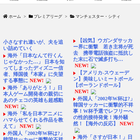
ホーム
>
プレミアリーグ
>
マンチェスター・シティ
【凶気】ウガンダサッカ
小さなすれ違いが、夫を追
ー界に衝撃 若き主将が死
い詰めていく
去 携帯電話強盗に抵抗し
海外「日本なんて行くん
た末に石で滅多打ち…
じゃなかった…」 日本を知
NEW!
ってしまったディズニー信
【アメリカ-スウェーデ
者、帰国後『本家』に失望
ン】美味しいミートボール
する事態に
NEW!
【ポーランドボール】
海外「ありがとう！」日
NEW!
本人ゲーム開発者の親切に
外国人「2002年W杯は?」
あのチェコの英雄も超感動
韓国サッカーに衝撃的不祥
NEW!
事！W杯予選でレフリーへ
海外「私を日本アニメに
の性的接待発覚！海外騒
ハマらせてくれる作品を教
然！【海外の反応】
NEW!
えて」
NEW!
外国人「2002年W杯は?」
海外「さすが日本！」日
韓国サッカーに衝撃的不祥