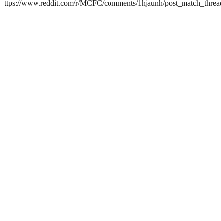
ttps://www.reddit.com/r/MCFC/comments/1hjaunh/post_match_thread