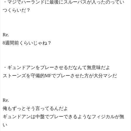
複数メディアが報道 身体
・マジでハーランドに最後にスルーパスが入ったのってい
検査クリア、一両日中に正
つくらいだ？
式契約
NEW!
【激震】韓国人「韓国サ
ッカー協会、W杯・五輪で
複数回の性接待を行い審判
Re.
を買収していたことが発
覚…（ﾌﾞﾙﾌﾞﾙ」＝韓国の反
8週間前くらいじゃね？
応
ほしのあき49歳、ミニ丈
ワンピ姿にネット衝撃...
海外「昨日の日本プロ野
・ギュンドアンをプレーさせるだなんて無意味だよ
球 阪神・巨人戦の展開が劇
ストーンズを守備的MFでプレーさせた方が大分マシだ
的過ぎた！」
日本人がアメリカで歴史
的快挙！中国人「恐ろしす
ぎる」「人間にこんなこと
Re.
が可能なのか？」「サッカ
俺もずっとそう言ってるんだよ
ーで例えるなら…」【海外
の反応】
ギュンドアンは中盤でプレーできるようなフィジカルが無
日本人がアメリカで歴史
い
的快挙！中国人「恐ろしす