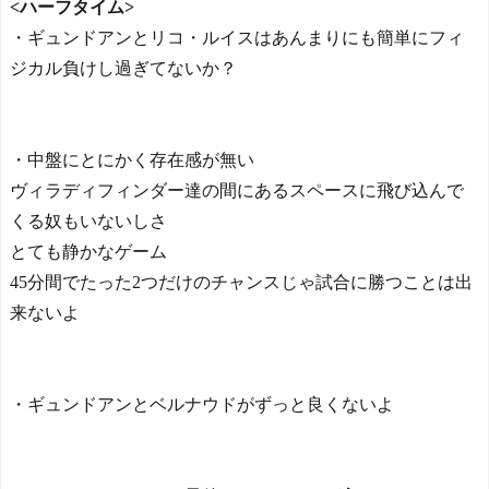
<ハーフタイム>
ww
NEW!
日本の国宝を見た韓国人
の反応ｗｗｗｗｗｗｗｗｗ
・ギュンドアンとリコ・ルイスはあんまりにも簡単にフィ
韓国人「雨の中のカーチ
ｗｗｗｗ
ェイスの末、捕まえてみた
ジカル負けし過ぎてないか？
ら…泥酔状態の飲酒運転だ
った」
NEW!
海外「さすが日本！」日
本の医療従事者の倫理観の
・中盤にとにかく存在感が無い
高さに海外が超感動 - どん
Powered by livedoor 相互RS
ヴィラディフィンダー達の間にあるスペースに飛び込んで
ぐりこ
NEW!
S
海外「さすが日本！」日
くる奴もいないしさ
本の医療従事者の倫理観の
とても静かなゲーム
高さに海外が超感動 - どん
45分間でたった2つだけのチャンスじゃ試合に勝つことは出
ぐりこ
NEW!
海外「日本の科学者が猫
来ないよ
の寿命を2倍に上げる注射剤
を開発。これこそノーベル
賞だろ！」 - ガラパゴスジ
ャパン
NEW!
・ギュンドアンとベルナウドがずっと良くないよ
◆プレミア◆冨安健洋
プレミアリーグ・クリスタ
ルパレス入りへ BBCなど