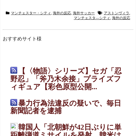
マンチェスター・シティ
,
海外の反応
,
海外サッカー
アストンヴィラ
,
マンチェスタ―シティ
,
海外の反応
おすすめサイト様
【〈物語〉シリーズ】セガ「忍
野忍」「斧乃木余接」プライズフ
ィギュア【彩色原型公開...
暴力行為法違反の疑いで、毎日
新聞記者を逮捕
韓国人「北朝鮮が42日ぶりに単
距離弾道ミサイルを発射…韓米は