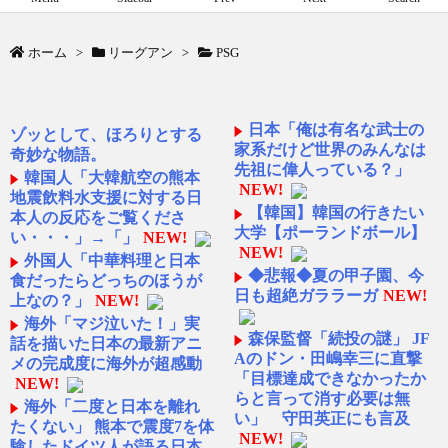
ホーム
>
リーグアン
>
PSG
日本「俺は有名な武士の
ゾッとして、ほろりとする
家系だけど世界のみんなは
奇妙な物語。
先祖に偉人っている？」
韓国人「大韓航空の熊本
NEW!
地震飲料水支援に対する日
【韓国】韓国の行きたい
本人の反応をご覧くださ
大学【ポーランドボール】
い・・・」→「」
NEW!
NEW!
外国人「中華料理と日本
◆悲報◆夏の甲子園、今
食だったらどっちのほうが
日も超絶ガララーガ
NEW!
上なの？」
NEW!
海外「マジ泣いた！」実
森保監督「続投の謎」 JF
話を描いた日本の最新アニ
Aのドン・田嶋幸三に直撃
メの完成度に海外が超感動
「目標達成できなかったか
NEW!
らと言って消す必要は無
海外「二度と日本を離れ
い」 守田英正にも言及
たくない」 熊本で震度7を体
NEW!
験したドイツ人が語る日本