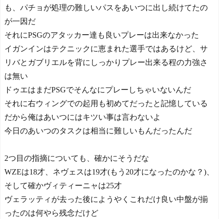
も、パチョが処理の難しいパスをあいつに出し続けてたの
が一因だ
それにPSGのアタッカー達も良いプレーは出来なかった
イガンインはテクニックに恵まれた選手ではあるけど、サ
リバとガブリエルを背にしっかりプレー出来る程の力強さ
は無い
ドゥエはまだPSGでそんなにプレーしちゃいないんだ
それに右ウィングでの起用も初めてだったと記憶している
だから俺はあいつにはキツい事は言わないよ
今日のあいつのタスクは相当に難しいもんだったんだ
2つ目の指摘についても、確かにそうだな
WZEは18才、ネヴェスは19才(もう20才になったのかな？)、
そして確かヴィティーニャは25才
ヴェラッティが去った後にようやくこれだけ良い中盤が揃
ったのは何やら残念だけど