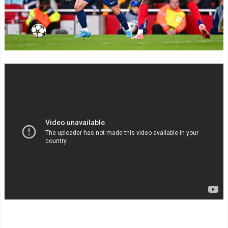
況について総括ｗｗｗｗ
海外「面白い！」英雄の
NEW!
凱旋試合で韓国人が見せた
【動画】スペイン代表の
ユーモアを海外大絶賛！
ククレジャさん…めちゃく
（海外の反応）
ちゃ格好良くなるｗｗｗｗ
中国人「日本を代表する
ｗｗ
NEW!
飲み物は何？」 中国人
【現状】ファブリツィ
「あの乳酸菌飲料！」「188
オ・ロマーノがスズキの状
4年から続くあれ！」
況について総括ｗｗｗｗ
海外「日本人は何者なん
NEW!
だ…」 日本の帰宅部の女子
移民ベトナム女達の宅飲
高生たちの本気に世界が驚
み、レベチｗｗｗｗｗｗｗ
愕
ｗｗｗｗｗｗｗｗｗｗｗｗ
◆悲報◆マドリーFWロド
ｗｗｗｗｗ
NEW!
リゴ残留希望もアロンソ監
【画像】令和最新版の宇
督はベンチ漬けへ「インド
垣美里さん←こう言うので
料理ばかり食ってるから
いいんだよが目一杯詰まっ
だ」by スペイン紙
てると話題にw w w w w w w
「また浅野の時の走り
w w
NEW!
方」 リュディガー走法で6
移民ベトナム女達の宅飲
0m超爆走、ピッチ横断話題
み、レベチｗｗｗｗｗｗｗ
「ちゃんと速い」
ｗｗｗｗｗｗｗｗｗｗｗｗ