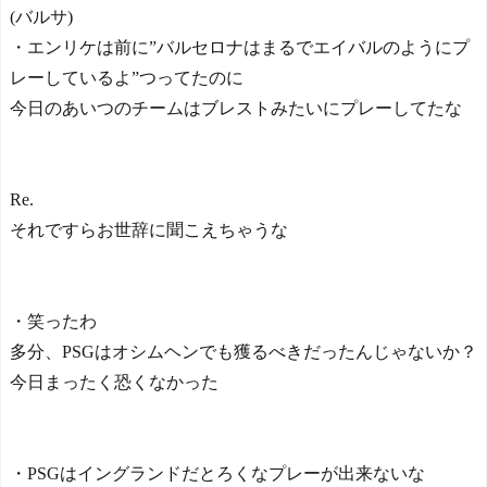
ｗｗｗｗ
(バルサ)
速報
NEW!
【海外の反応】大谷所属
・エンリケは前に”バルセロナはまるでエイバルのようにプ
のドジャース、27年シーズ
レーしているよ”つってたのに
ンチケット更新料大幅値上
今日のあいつのチームはブレストみたいにプレーしてたな
げ【MLB】 - ボールパーク
Powered by livedoor 相互RS
速報
NEW!
S
韓国人「大韓航空の熊本
地震飲料水支援に対する日
Re.
本人の反応をご覧くださ
い・・・」→「」
NEW!
それですらお世辞に聞こえちゃうな
【韓国】韓国の行きたい
大学 - ポーランドボール 翻
訳
NEW!
◆リーガ◆マドリー、ヴ
・笑ったわ
ィニシウスJrの2032年まで
多分、PSGはオシムヘンでも獲るべきだったんじゃないか？
の契約延長を発表！グーナ
ー阿鼻叫喚
NEW!
今日まったく恐くなかった
川口春奈さん「中東だろ
うが、どこだろうが板倉滉
を支えます！」
・PSGはイングランドだとろくなプレーが出来ないな
海外「昨日の日本プロ野