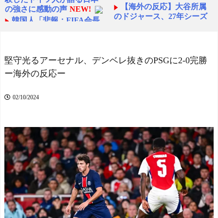
【海外の反応】大谷所属
の強さに感動の声
NEW!
のドジャース、27年シーズ
韓国人「悲報：FIFA会長
ンチケット更新料大幅値上
にさえ2002年W杯で韓国が
げ【MLB】 - ボールパーク
審判を買収していたと思わ
速報
NEW!
れていた模様…（ブルブ
韓国人「大韓航空の熊本
ル」＝韓国の反応
NEW!
堅守光るアーセナル、デンベレ抜きのPSGに2-0完勝
地震飲料水支援に対する日
劇場版映画ちいかわTHE
ー海外の反応ー
本人の反応をご覧くださ
MOVIE、明日興行収入1兆
い・・・」→「」 - お隣速
円突破が確実にｗｗｗｗｗ
報
NEW!
02/10/2024
ｗｗｗｗｗｗｗｗ
NEW!
今季もタイトル獲得を目
【朗報】中居正広さん、
指すFC町田ゼルビア黒田剛
また聖人エピソードが追加
監督が抱負を語る
されるｗｗｗｗｗ
NEW!
海外「昨日の日本プロ野
海外「日本でクルーズ旅
球 阪神・巨人戦の展開が劇
行をした人はいる？どうだ
的過ぎた！」
った？」近年人気が急上昇
スペイン代表、16年ぶり
している豪華客船による日
W杯優勝！フェラン・トー
本クルーズ旅行に対する海
レス決勝ゴールでアルゼン
外の反応
NEW!
チンを延長戦の末に撃破！
【現状】ファブリツィ
主将ロドリが大会MVP（関
オ・ロマーノがスズキの状
連まとめ）