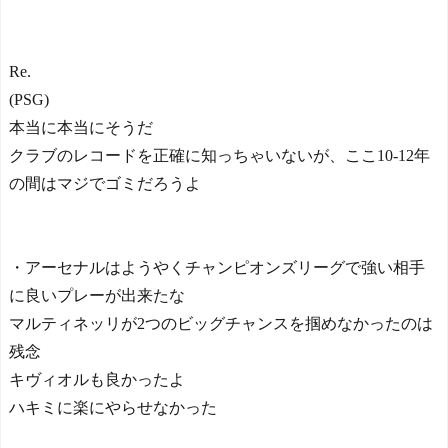
球 阪神・巨人戦の展開が劇
的過ぎた！」
日本人がアメリカで歴史
Re.
的快挙！中国人「恐ろしす
ぎる」「人間にこんなこと
(PSG)
が可能なのか？」「サッカ
本当に本当にそうだ
ーで例えるなら…」【海外
の反応】
クラブのレコードを正確に知っちゃいないが、ここ10-12年
日本人がアメリカで歴史
の間はマジでゴミだろうよ
的快挙！中国人「恐ろしす
ぎる」「人間にこんなこと
が可能なのか？」「サッカ
ーで例えるなら…」【海外
・アーセナルはようやくチャンピオンズリーグで強い相手
の反応】
に良いプレーが出来たな
【E-1選手権】日本、韓国
に1-0で勝利し、全勝で連覇
マルティネッリが2つのビッグチャンスを掴めなかったのは
達成！ジャーメインのゴー
残念
ルを守り切る！
キヴィオルも良かったよ
The Show Must Go On: Co
ping with Success and Failure
ハキミに楽にやらせなかった
in Showbiz
【日本代表】ボーフム浅