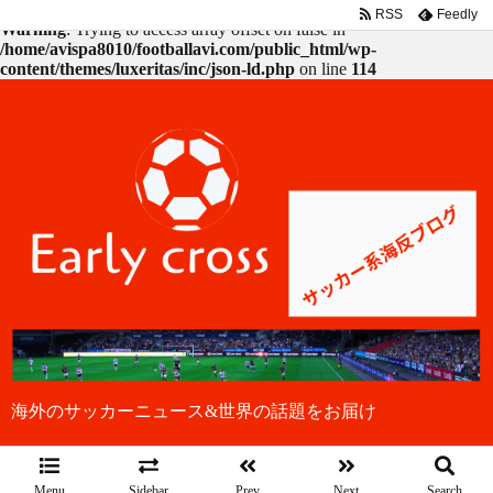
RSS
Feedly
Warning
: Trying to access array offset on false in
/home/avispa8010/footballavi.com/public_html/wp-
content/themes/luxeritas/inc/json-ld.php
on line
114
海外のサッカーニュース&世界の話題をお届け
Menu
Sidebar
Prev
Next
Search