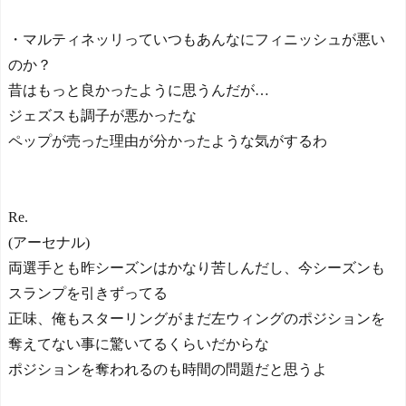
野が日本に重要な勝利をも
たらす！ドイツ紙
・マルティネッリっていつもあんなにフィニッシュが悪い
海外サッカー、引退する
のか？
ような年齢のおっさんが無
双する
昔はもっと良かったように思うんだが…
ジェズスも調子が悪かったな
Powered by livedoor 相互RS
S
ペップが売った理由が分かったような気がするわ
Re.
(アーセナル)
両選手とも昨シーズンはかなり苦しんだし、今シーズンも
スランプを引きずってる
正味、俺もスターリングがまだ左ウィングのポジションを
奪えてない事に驚いてるくらいだからな
ポジションを奪われるのも時間の問題だと思うよ