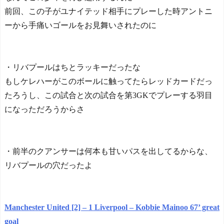
ping with Success and Failure
in Showbiz
前回、この子がユナイテッド相手にプレーした時アントニ
【日本代表】ボーフム浅
ーから手痛いゴールをお見舞いされたのに
野が日本に重要な勝利をも
たらす！ドイツ紙
海外サッカー、引退する
ような年齢のおっさんが無
・リバプールはちとラッキーだったな
双する
もしケレハーがこのボールに触ってたらレッドカードだっ
Powered by livedoor 相互RS
たろうし、この試合と次の試合を第3GKでプレーする羽目
S
になっただろうからさ
・前半のクアンサーは何本も甘いパスを出してるからな、
リバプールの穴だったよ
Manchester United [2] – 1 Liverpool – Kobbie Mainoo 67‎’‎ great
goal