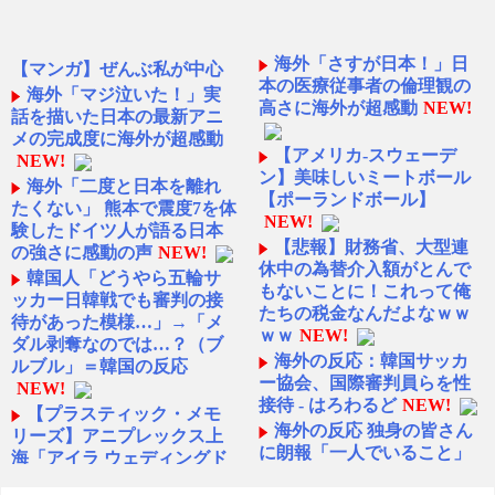
海外「さすが日本！」日
【マンガ】ぜんぶ私が中心
本の医療従事者の倫理観の
海外「マジ泣いた！」実
高さに海外が超感動
NEW!
話を描いた日本の最新アニ
メの完成度に海外が超感動
【アメリカ-スウェーデ
NEW!
ン】美味しいミートボール
海外「二度と日本を離れ
【ポーランドボール】
たくない」 熊本で震度7を体
NEW!
験したドイツ人が語る日本
【悲報】財務省、大型連
の強さに感動の声
NEW!
休中の為替介入額がとんで
韓国人「どうやら五輪サ
もないことに！これって俺
ッカー日韓戦でも審判の接
たちの税金なんだよなｗｗ
待があった模様…」→「メ
ｗｗ
NEW!
ダル剥奪なのでは…？（ブ
海外の反応：韓国サッカ
ルブル」＝韓国の反応
ー協会、国際審判員らを性
NEW!
接待 - はろわるど
NEW!
【プラスティック・メモ
海外の反応 独身の皆さん
リーズ】アニプレックス上
に朗報「一人でいること」
海「アイラ ウェディングド
は自分にとってプラスにな
レスVer.」フィギュア【予約