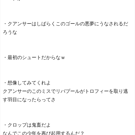
海外「昨日の日本プロ野
球 阪神・巨人戦の展開が劇
的過ぎた！」
・クアンサーはしばらくこのゴールの悪夢にうなされるだ
日本人がアメリカで歴史
ろうな
的快挙！中国人「恐ろしす
ぎる」「人間にこんなこと
が可能なのか？」「サッカ
ーで例えるなら…」【海外
・最初のシュートだからなｗ
の反応】
日本人がアメリカで歴史
的快挙！中国人「恐ろしす
ぎる」「人間にこんなこと
・想像してみてくれよ
が可能なのか？」「サッカ
クアンサーのこのミスでリバプールがトロフィーを取り逃
ーで例えるなら…」【海外
の反応】
す羽目になったらってさ
【E-1選手権】日本、韓国
に1-0で勝利し、全勝で連覇
達成！ジャーメインのゴー
ルを守り切る！
・クロップは鬼畜だよ
The Show Must Go On: Co
なんでこの少年を再び起用するんだ？