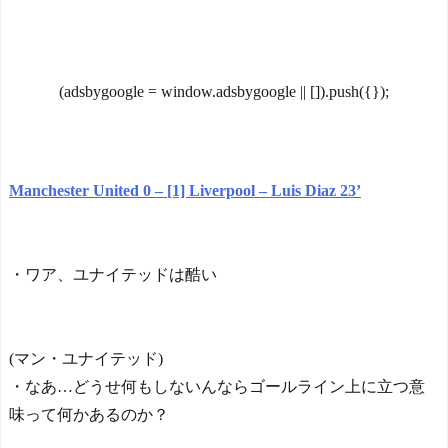
う」日本代表GK鈴木彩艶、
クーヘンがすごい-韓国製
欧州王者PSG移籍間近に!?超
「こんなの見たことない!」
絶プレー集を見た現地サポ
「私の人生の目的が完成」
の本音がこれ！(動画あり)
海外の反応
【海外の反応】
NEW!
(adsbygoogle = window.adsbygoogle || []).push({});
【韓国の反応】「M6.1の
【海外の反応】新型スバ
地震被害を受けても、次の
ルアウトバックはワゴンとS
日の朝には日常に戻ってい
UVの完璧なマリアージュな
る国」
のか？
NEW!
【海外の反応】 エンゼル
中国人「アジア大会に臨
Manchester United 0 – [1] Liverpool – Luis Diaz 23‎’‎
ス大谷、満塁で勝負を避け
むサッカー日本U21代表のメ
られる 敬遠か四球か？！
ンバーが発表！」 中国人
「U23アジア杯とほぼ一緒」
今シーズンのキャプテン
「これは強そうだ」 - じゃ
・ワア、ユナイテッドは酷い
はMF竹内涼に決定！副キャ
ぽにか反応帳
NEW!
プテンはテセ・六反・河井
中国人「アジア大会に臨
の3名に
むサッカー日本U21代表のメ
日本の国宝を見た韓国人
ンバーが発表!」 中国人「U
(マン・ユナイテッド)
の反応ｗｗｗｗｗｗｗｗｗ
23アジア杯とほぼ一緒」
・なあ…どうせ何もしないんならゴールライン上に立つ意
ｗｗｗｗ
「これは強そうだ」
NEW!
味って何かあるのか？
海外「実際は日本の方が