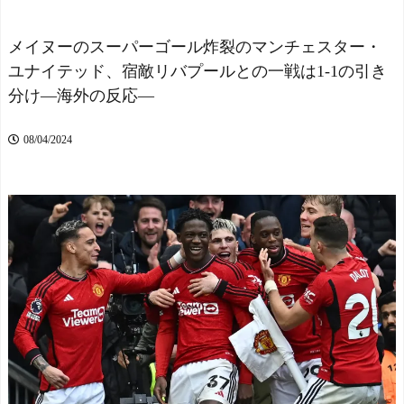
るという研究結果 - 海外の
開始】
NEW!
小反応
NEW!
被災地・熊本、泥酔者の
横浜M“和製フォーデ
通報が止まらず県警が異例
メイヌーのスーパーゴール炸裂のマンチェスター・
ン”三井寺 16歳4カ月5日で
のお願い
NEW!
ユナイテッド、宿敵リバプールとの一戦は1-1の引き
J1開幕史上最年少先発デビ
【画像】俺たちの姫、佳
分け―海外の反応―
ューへ「ワクワクする」
子さまのお気に入りのドレ
NEW!
スがこちらです←コレは可
今季もタイトル獲得を目
愛過ぎるw w w w w w w w
08/04/2024
指すFC町田ゼルビア黒田剛
NEW!
監督が抱負を語る
【超画像】小倉ゆうか
海外「昨日の日本プロ野
（元・小倉優香）が水着グ
球 阪神・巨人戦の展開が劇
ラビア復帰ｗｗｗｗｗ
的過ぎた！」
NEW!
スペイン代表、16年ぶり
【悲報】ブラジルでサッ
W杯優勝！フェラン・トー
カーの人気がなくなってし
レス決勝ゴールでアルゼン
まった理由ｗｗｗｗｗｗｗ
チンを延長戦の末に撃破！
NEW!
主将ロドリが大会MVP（関
【衝撃】浅田真央ちゃん
連まとめ）
の婚活条件がこちら←むし
海外「面白い！」英雄の
ろコレは普通じゃね？w w w
凱旋試合で韓国人が見せた
w w w w w
NEW!
ユーモアを海外大絶賛！
【悲報】ブラジルでサッ