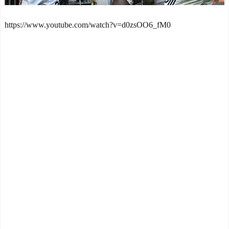
（海外の反応）
カーの人気がなくなってし
中国人「日本を代表する
まった理由ｗｗｗｗｗｗｗ
https://www.youtube.com/watch?v=d0zsOO6_fM0
飲み物は何？」 中国人
NEW!
「あの乳酸菌飲料！」「188
【画像】俺たちの姫、佳
4年から続くあれ！」
子さまのお気に入りのドレ
海外「日本人は何者なん
スがこちらです←コレは可
だ…」 日本の帰宅部の女子
愛過ぎるw w w w w w w w
高生たちの本気に世界が驚
NEW!
愕
海外「なぜだろう！」日
◆悲報◆マドリーFWロド
本が米国経済にトドメを刺
リゴ残留希望もアロンソ監
さない本当の理由に海外が
督はベンチ漬けへ「インド
大騒ぎ
NEW!
料理ばかり食ってるから
海外「先進国で日本だけ
だ」by スペイン紙
パスポート所有率が低すぎ
「また浅野の時の走り
る、何故なのか」
NEW!
方」 リュディガー走法で6
増水した川に取り残され
0m超爆走、ピッチ横断話題
たアライグマ、パドルボー
「ちゃんと速い」
ドで救助されて人の脚の下
海外「オチが多すぎ！」
に潜り込む【海外の反応】
日本を不買する韓国の矛盾
NEW!
に海外が大爆笑
フランス人「レベルが違
仰天！驚きの23層バウム