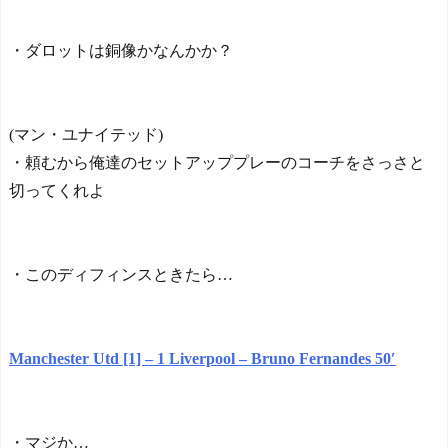
ドイツより効率的？フォル
クスワーゲンはトヨタより6
0%多くの労働者を必要とし
Powered by livedoor 相互RS
・ダロットは銅像かなんかか？
ている」
NEW!
S
海外の反応：韓国サッカ
ー協会、国際審判員らを性
接待 - はろわるど
NEW!
(マン・ユナイテッド)
海外の反応 独身の皆さん
・頼むから俺達のセットアッププレーのコーチをさっさと
に朗報「一人でいること」
切ってくれよ
は自分にとってプラスにな
るという研究結果 - 海外の
小反応
NEW!
川口春奈さん「中東だろ
・このディフィンスときたら…
うが、どこだろうが板倉滉
を支えます！」
NEW!
【悲報】元フジテレビ渡
邊渚さん、『地獄』に逆戻
Manchester Utd [1] – 1 Liverpool – Bruno Fernandes 50′
りしてしまう・・・・・
NEW!
【祝】鎌田大地の誕生日
に駆けつける“私服姿の日本
代表トリオ”！！！
NEW!
・マジか…