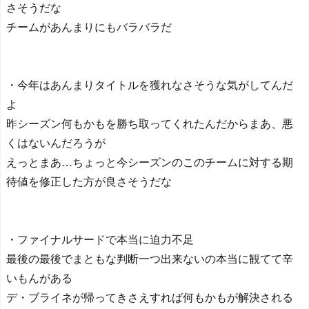
【日本代表】ボーフム浅
さそうだな
野が日本に重要な勝利をも
チームがあんまりにもバラバラだ
たらす！ドイツ紙
海外サッカー、引退する
ような年齢のおっさんが無
双する
・今年はあんまりタイトルを獲れなさそうな気がしてんだ
Powered by livedoor 相互RS
よ
S
昨シーズン何もかもを勝ち取ってくれたんだからまあ、悪
くはないんだろうが
えっとまあ…ちょっと今シーズンのこのチームに対する期
待値を修正した方が良さそうだな
・ファイナルサードで本当に迫力不足
最後の最後でまともな判断一つ出来ないの本当に観てて辛
いもんがある
デ・ブライネが帰ってきさえすれば何もかもが解決される