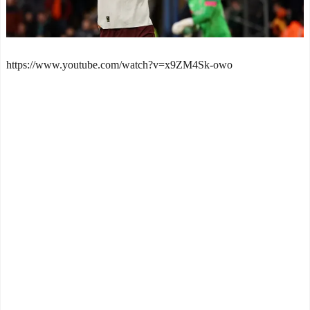
レス決勝ゴールでアルゼン
てないのって冨安、田中
チンを延長戦の末に撃破！
碧、久保建英ぐらいか？
主将ロドリが大会MVP（関
NEW!
連まとめ）
【悲報】ﾀﾋんだ方がいい
海外「面白い！」英雄の
https://www.youtube.com/watch?v=x9ZM4Sk-owo
レベルの老害「高校生がや
凱旋試合で韓国人が見せた
りたがってんだから甲子園
ユーモアを海外大絶賛！
でやらせろ！」
NEW!
（海外の反応）
【終了？】高市フィーバ
中国人「日本を代表する
ー、一転して”高市ショッ
飲み物は何？」 中国人
ク”へ…支持率も市場も急降
「あの乳酸菌飲料！」「188
下ｗｗｗｗｗｗｗｗ
NEW!
4年から続くあれ！」
海外「日本人は何者なん
韓国人「台風が上陸した
だ…」 日本の帰宅部の女子
国はこんな状況になりまし
高生たちの本気に世界が驚
た」
NEW!
愕
【怒報】電車乗り込みぼ
◆悲報◆マドリーFWロド
く「おっ、可愛いミニスカ
リゴ残留希望もアロンソ監
ＯＬちゃんの隣あいてんじ
督はベンチ漬けへ「インド
ゃん！座ったろ！」→結果w
料理ばかり食ってるから
w w w w w w w
NEW!
だ」by スペイン紙
英国人「日本は公共の場
「また浅野の時の走り