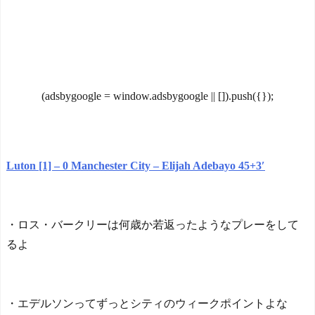
での騒音がなくて清々しか
方」 リュディガー走法で6
ったが、なぜイギリスでは
0m超爆走、ピッチ横断話題
騒音を許容しているの
「ちゃんと速い」
か？」
NEW!
海外「オチが多すぎ！」
【画像】まんさん「パパ
日本を不買する韓国の矛盾
活してた過去なんて女子は
に海外が大爆笑
いちいち覚えてないから」
(adsbygoogle = window.adsbygoogle || []).push({});
仰天！驚きの23層バウム
NEW!
クーヘンがすごい-韓国製
【衝撃】「史上最大のデ
「こんなの見たことない!」
マ、流言飛語」と聞いて思
「私の人生の目的が完成」
いつくのは？→大体一致す
海外の反応
る件w w w w w w w
NEW!
Luton [1] – 0 Manchester City – Elijah Adebayo 45+3′
【韓国の反応】「M6.1の
地震被害を受けても、次の
韓国人「日本の高校野球
日の朝には日常に戻ってい
甲子園大会が全く理解でき
る国」
ないんですけど…」
NEW!
・ロス・バークリーは何歳か若返ったようなプレーをして
【海外の反応】 エンゼル
ス大谷、満塁で勝負を避け
るよ
ワイ「…（もぐもぐ）」
られる 敬遠か四球か？！
カス「クチャクチャ鳴らし
て食うなよ」←こいつ
今シーズンのキャプテン
NEW!
はMF竹内涼に決定！副キャ
・エデルソンってずっとシティのウィークポイントよな
海外「自分から連絡する
プテンはテセ・六反・河井