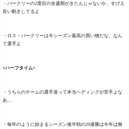
・バークリーの2度目の全盛期がきたんじゃないか、すげえ
り返し絶賛した日本のガー
ルズバンドの正体
良い動きしてるよ
日本人がアメリカで歴史
的快挙！中国人「恐ろしす
ぎる」「人間にこんなこと
が可能なのか？」「サッカ
・ロス・バークリーは今シーズン最高の買い物だな、なん
ーで例えるなら…」【海外
て選手よ
の反応】
日本人がアメリカで歴史
的快挙！中国人「恐ろしす
ぎる」「人間にこんなこと
<ハーフタイム>
が可能なのか？」「サッカ
ーで例えるなら…」【海外
の反応】
【E-1選手権】日本、韓国
・うちらのチームの選手達って本当ヘディングが苦手よな
に1-0で勝利し、全勝で連覇
達成！ジャーメインのゴー
あ…
ルを守り切る！
The Show Must Go On: Co
ping with Success and Failure
in Showbiz
・毎年のように始まるシーズン後半戦の20連勝は今年は無