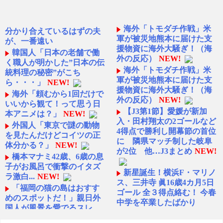
海外「トモダチ作戦」米
分かり合えているはずの夫
軍が被災地熊本に届けた支
が、一番遠い
援物資に海外大騒ぎ！（海
韓国人「日本の老舗で働
外の反応）
NEW!
く職人が明かした”日本の伝
海外「トモダチ作戦」米
統料理の秘密”がこち
軍が被災地熊本に届けた支
ら・・・」
NEW!
援物資に海外大騒ぎ！（海
海外「頼むから1回だけで
外の反応）
NEW!
いいから観て！って思う日
【J3第1節】愛媛が新加
本アニメは？」
NEW!
入・田村翔太の2ゴールなど
外国人「東京で謎の動物
4得点で勝利し開幕節の首位
を見たんだけどコイツの正
に 隣県マッチ制した岐阜
体分かる？」
NEW!
が2位 他…J3まとめ
NEW!
橋本マナミ42歳、6歳の息
子がお風呂で衝撃のイタズ
新星誕生！横浜F・マリノ
ラ激白...
NEW!
ス、三井寺 眞16歳4カ月5日
「福岡の猫の島はおすす
ゴール 全３得点絡む！ 今春
めのスポットだ！」親日外
中学を卒業したばかり
国人が風景を愛でるスレ
NEW!
NEW!