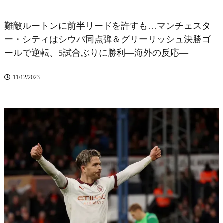
外国人「ついに日本で最
【画像】速水もこみちが
も駅名が長い駅に行くこと
新オープンしたカフェ、サ
が出来たよ！」 - 海外の万
難敵ルートンに前半リードを許すも…マンチェスタ
ンドイッチ1つ3000円←コレ
国反応記
NEW!
は妥当だと思
ー・シティはシウバ同点弾＆グリーリッシュ決勝ゴ
韓国人「悲報：現在、韓
う？？？？？？
NEW!
ールで逆転、5試合ぶりに勝利―海外の反応―
国が全国的に大騒ぎになっ
英国人「安心感が違う」
ている理由がこちら…」→
冨安健洋、パレス移籍当日
「人間の住む場所じゃな
にデビュー！圧巻3連続ブロ
11/12/2023
い…（ﾌﾞﾙﾌﾞﾙ」＝韓国の反
ックも披露で現地サポが気
応 - 海外トークログ
NEW!
づく..【海外の反応】
NEW!
浦和レッズがストークシ
村上宗隆、首位攻防戦で
ティMF瀬古樹を獲得へ 現
チームを逆転勝利に導く2試
地ではすでにクラブ間合意
合連続の26号 161キロの高速
との情報
シンカーを逆方向へ！ 海
【海外の反応】「世界最
外の反応
NEW!
高のバンドだ」ニルヴァー
【悲報】ﾀﾋんだ方がいい
ナのカート・コバーンが繰
レベルの老害「高校生がや
り返し絶賛した日本のガー
りたがってんだから甲子園
ルズバンドの正体
でやらせろ！」
NEW!
スペイン代表、16年ぶり
【悲報】板倉も結婚か こ
W杯優勝！フェラン・トー
れで日本代表でまだ結婚し