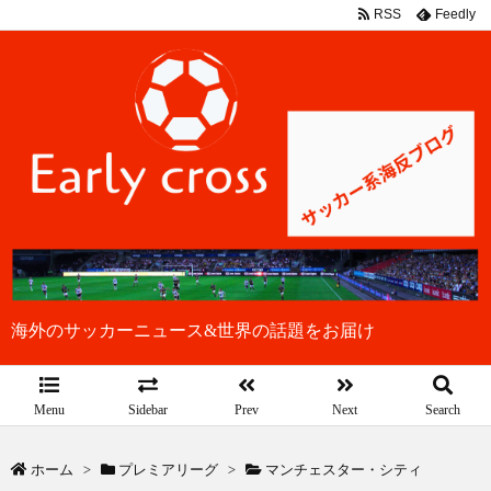
RSS
Feedly
海外のサッカーニュース&世界の話題をお届け
Menu
Sidebar
Prev
Next
Search
ホーム
>
プレミアリーグ
>
マンチェスター・シティ