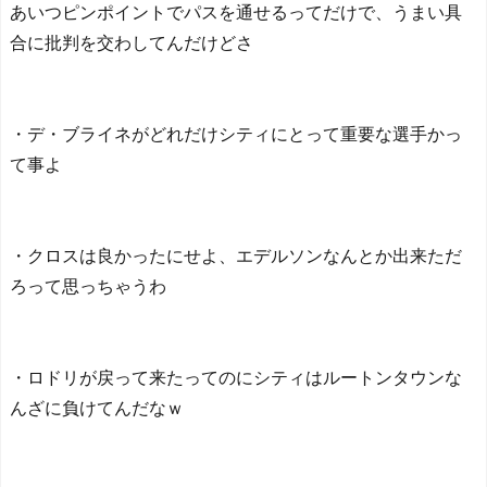
のをやめてみた。向こうか
あいつピンポイントでパスを通せるってだけで、うまい具
の3名に
ら来るか試すために」友情
合に批判を交わしてんだけどさ
日本の国宝を見た韓国人
が終わる理由…
NEW!
の反応ｗｗｗｗｗｗｗｗｗ
外国人「ついに日本で最
ｗｗｗｗ
も駅名が長い駅に行くこと
が出来たよ！」 - 海外の万
・デ・ブライネがどれだけシティにとって重要な選手かっ
国反応記
NEW!
て事よ
外国人「ついに日本で最
も駅名が長い駅に行くこと
Powered by livedoor 相互RS
が出来たよ！」 - 海外の万
S
国反応記
NEW!
・クロスは良かったにせよ、エデルソンなんとか出来ただ
ストーク所属の瀬古樹、2
年ぶりのJリーグ復帰か…ク
ろって思っちゃうわ
ラブ間で合意と現地報道
NEW!
病院の屋上に死神が出
現！？人々を凝視する姿が
・ロドリが戻って来たってのにシティはルートンタウンな
不気味すぎて逮捕 - カラパ
んざに負けてんだなｗ
イア
NEW!
【海外の反応】「世界最
高のバンドだ」ニルヴァー
ナのカート・コバーンが繰