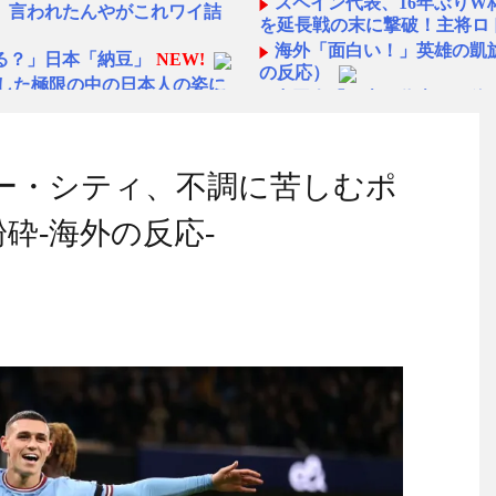
スペイン代表、16年ぶり
』言われたんやがこれワイ詰
を延長戦の末に撃破！主将ロ
海外「面白い！」英雄の凱
る？」日本「納豆」
NEW!
の反応）
愕した極限の中の日本人の姿に
中国人「日本を代表する飲み
ら続くあれ！」
い所に対する海外の反応
海外「日本人は何者なんだ
◆悲報◆マドリーFWロド
ター・シティ、不調に苦しむポ
ら！」→女子大生「無理です
ばかり食ってるからだ」by 
いな！」完全に不審者で草ｗ
「また浅野の時の走り方」
砕-海外の反応-
んと速い」
」藤沢市でのモスク建設反対デ
海外「オチが多すぎ！」日
仰天！驚きの23層バウムク
」藤沢市でのモスク建設反対デ
人生の目的が完成」海外の反
【韓国の反応】「M6.1の
!
国」
さか分からないDTなんておら
【海外の反応】 エンゼル
今シーズンのキャプテンは
ンはいるのか？【MLB】 -
名に
日本の国宝を見た韓国人の
?
NEW!
ご覧ください」→「これはす