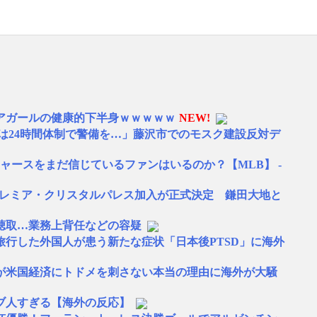
アガールの健康的下半身ｗｗｗｗｗ
NEW!
は24時間体制で警備を…」藤沢市でのモスク建設反対デ
ャースをまだ信じているファンはいるのか？【MLB】 -
プレミア・クリスタルパレス加入が正式決定 鎌田大地と
聴取…業務上背任などの容疑
旅行した外国人が患う新たな症状「日本後PTSD」に海外
が米国経済にトドメを刺さない本当の理由に海外が大騒
ブ人すぎる【海外の反応】