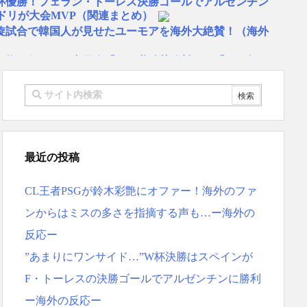
W杯優勝！フェラン・トーレス決勝ゴールでアルゼンチン
ドリが大会MVP（関連まとめ）
旋試合で韓国人が見せたユーモアを海外大絶賛！（海外
物は何？」 中国人「あの乳酸菌飲料！」「1884年か
…」 日本の帰宅部の女子高生たちの本気に世界が驚愕
リゴ残留希望もアロンソ監督はベンチ漬けへ「インド料理
スペイン紙
 リュディガー走法で60m超爆走、ピッチ横断話題「ちゃ
最近の投稿
本を不買する韓国の矛盾に海外が大爆笑
ーヘンがすごい-韓国製「こんなの見たことない!」「私の
CL王者PSGが鈴木彩艶にオファー！海外のファ
応
地震被害を受けても、次の日の朝には日常に戻っている
ンからはミスの多さを指摘する声も…ー海外の
反応ー
ス大谷、満塁で勝負を避けられる 敬遠か四球か？！
MF竹内涼に決定！副キャプテンはテセ・六反・河井の3
”あまりにワンサイド…”W杯決勝はスペインが
F・トーレスの決勝ゴールでアルゼンチンに勝利
反応ｗｗｗｗｗｗｗｗｗｗｗｗｗ
ー海外の反応ー