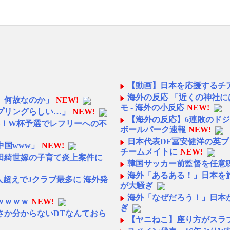
【動画】日本を応援するチ
海外の反応 「近くの神社に
、何故なのか」
NEW!
モ - 海外の小反応
NEW!
プリングらしい…」
NEW!
【海外の反応】6連敗のドジ
事！W杯予選でレフリーへの不
ボールパーク速報
NEW!
日本代表DF冨安健洋の英
国www」
NEW!
チームメイトに
NEW!
田綺世嫁の子育て炎上案件に
韓国サッカー前監督を任意
海外「あるある！」日本を
人超えでJクラブ最多に 海外発
が大騒ぎ
海外「なぜだろう！」日本
ｗｗｗｗ
NEW!
ぎ
さか分からないDTなんておら
【ヤニねこ】座り方がスラ