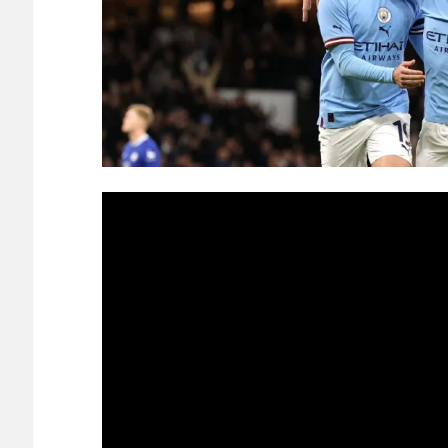
ごいわ」「こういうのを見ると日本人は何か適当に作る感じ
【画像】福原遥さん、意外とあるｗ
NEW!
韓国人「熊本地震で見る日本の土木技術の完全勝利を
ごいわ」「こういうのを見ると日本人は何か適当に作る
がまさに経験値である」
NEW!
◆プレミア◆クリスタル・パレス、日本代表DF冨安
【悲報】加藤あい43歳、バスタオル巻いて館内をうろ
【ヤニねこ】座り方がスラブ人すぎる【海外の反応】
日本人がアメリカで歴史的快挙！中国人「恐ろしすぎ
能なのか？」「サッカーで例えるなら…」【海外の反応
日本人がアメリカで歴史的快挙！中国人「恐ろしすぎ
能なのか？」「サッカーで例えるなら…」【海外の反応
【E-1選手権】日本、韓国に1-0で勝利し、全勝で連
守り切る！
The Show Must Go On: Coping with Success and Failure
【日本代表】ボーフム浅野が日本に重要な勝利をもた
海外サッカー、引退するような年齢のおっさんが無双
Powered by livedoor 相互RSS