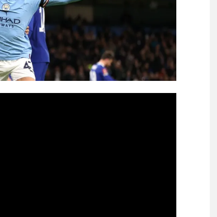
がしない・...
NEW!
ご覧ください」→「これはす
Powered by livedoor 相互RSS
感じがしない・・・」「あれ
健洋の加入を発表！
ついてしまう。
る」「人間にこんなことが可
】
る」「人間にこんなことが可
】
覇達成！ジャーメインのゴールを
 in Showbiz
らす！ドイツ紙
する