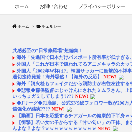
ホーム
お問い合わせ
プライバシーポリシー
ホーム
>
チェルシー
共感必至の“日常修羅場”短編集！
海外「先進国で日本だけパスポート所有率が低すぎる
外国人「これが日本で嫌われてるアニメキャラのカッ
外国人「2002年W杯は?」韓国サッカーに衝撃的不祥
適切接待発覚！海外騒然！【海外の反応】
NEW!
海外「消火栓もフェイクだから消防士が右往左往する中
◆悲報◆森保監督にじゃけんにされたミムラさん、上
いっちょガミしてしまう????
NEW!
◆Jリーグ◆J1鹿島、公式SNS総フォロワー数が296万
信強化が結実????
NEW!
【動画】日本を応援するチアガールの健康的下半身ｗ
【衝撃】若い女の子からする「甘い匂い」の正体、ま
んよな？よな？w w w w w w w w w w w
NEW!