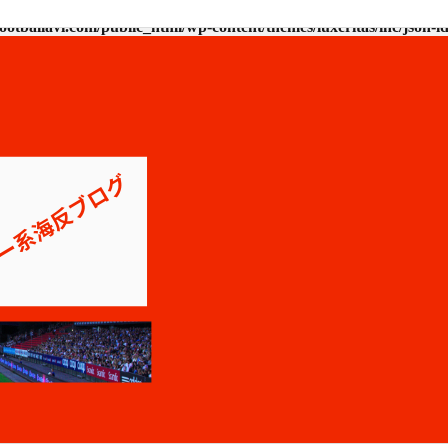
ootballavi.com/public_html/wp-content/themes/luxeritas/inc/json-l