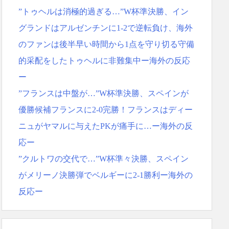
”トゥヘルは消極的過ぎる…”W杯準決勝、イン
グランドはアルゼンチンに1-2で逆転負け、海外
のファンは後半早い時間から1点を守り切る守備
的采配をしたトゥヘルに非難集中ー海外の反応
ー
”フランスは中盤が…”W杯準決勝、スペインが
優勝候補フランスに2-0完勝！フランスはディー
ニュがヤマルに与えたPKが痛手に…ー海外の反
応ー
”クルトワの交代で…”W杯準々決勝、スペイン
がメリーノ決勝弾でベルギーに2-1勝利ー海外の
反応ー