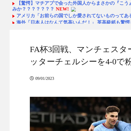
【驚愕】マチアプで会った外国人からまさかの『こう
みか？？？？？？？
NEW!
アメリカ「お前らの国でしか愛されてないものってあ
海外「日本人はなんて気高いんだ！」 英高級紙も驚
世界が衝撃
NEW!
海外「日本の夏には夏の良さがある！」日本の夏の良
NEW!
FA杯3回戦、マンチェス
鍵失くした男「45分だけ部屋に入れろ！何もしないか
（警察呼びます）」→男「熱中症になれってか！使えな
ｗｗ
NEW!
ッターチェルシーを4-0で粉
海外の反応 「近くの神社には24時間体制で警備を…
モ - 海外の小反応
NEW!
海外の反応 「近くの神社には24時間体制で警備を…
09/01/2023
モ - 海外の小反応
NEW!
ショートスリーパー堀大輔、高須幹弥にブチギレ
NEW
【衝撃】若い女の子からする「甘い匂い」の正体、ま
んよな？よな？w w w w w w w w w w w
NEW!
【海外の反応】6連敗のドジャースをまだ信じているファ
ボールパーク速報
NEW!
6連敗のドジャースをまだ信じているファンはいるのか
韓国人「熊本地震で見る日本の土木技術の完全勝利を