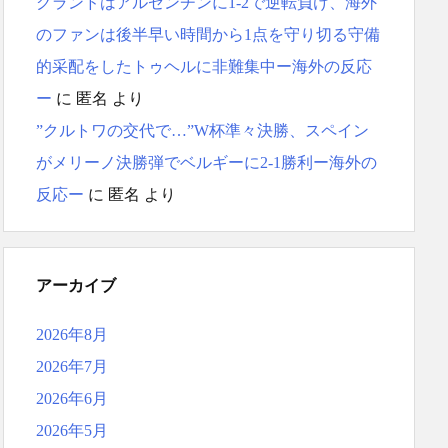
グランドはアルゼンチンに1-2で逆転負け、海外
のファンは後半早い時間から1点を守り切る守備
的采配をしたトゥヘルに非難集中ー海外の反応
ー
に
匿名
より
”クルトワの交代で…”W杯準々決勝、スペイン
がメリーノ決勝弾でベルギーに2-1勝利ー海外の
反応ー
に
匿名
より
アーカイブ
2026年8月
2026年7月
2026年6月
2026年5月