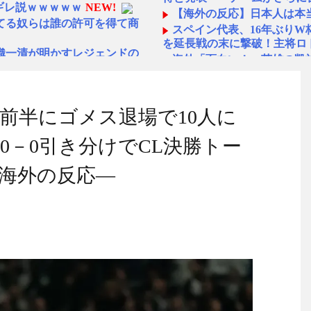
ギレ説ｗｗｗｗｗ
NEW!
【海外の反応】日本人は本
てる奴らは誰の許可を得て商
スペイン代表、16年ぶり
を延長戦の末に撃破！主将ロ
織一清が明かすレジェンドの
海外「面白い！」英雄の凱
の反応）
…そこそこやる？
NEW!
中国人「日本を代表する飲み
かったら、アーセナルのメデ
ら続くあれ！」
前半にゴメス退場で10人に
海外「日本人は何者なんだ
問題発言だとわからないの
◆悲報◆マドリーFWロド
0－0引き分けでCL決勝トー
ばかり食ってるからだ」by 
が金がない
NEW!
「また浅野の時の走り方」
海外の反応―
ｗｗｗｗ → 「Wソックスの動
んと速い」
変わるんだからすごいわ」
海外「オチが多すぎ！」日
仰天！驚きの23層バウムク
てください」 俺「188人で
人生の目的が完成」海外の反
ってました」→この後『こ
【韓国の反応】「M6.1の
国」
接待したことが発覚!」
NEW!
【海外の反応】 エンゼル
今シーズンのキャプテンは
た米人気SF作品に絶賛の声
名に