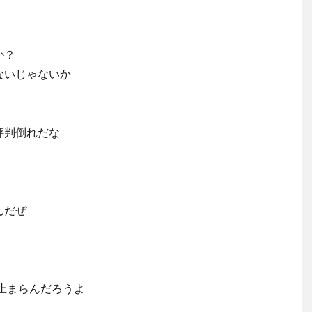
か？
ないじゃないか
評判倒れだな
んだぜ
止まらんだろうよ