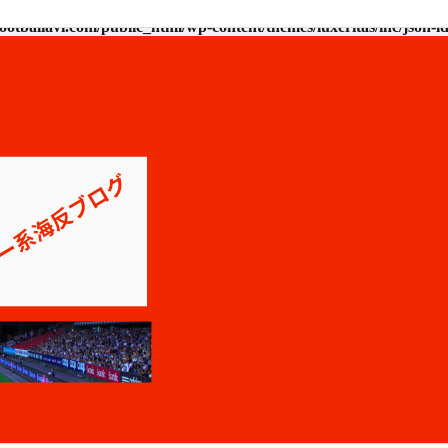
ootballavi.com/public_html/wp-content/themes/luxeritas/inc/json-l