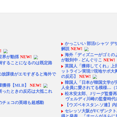
かっこいい 部活tシャツ 
解説
NEW!
!
海外「ディズニーがゴミの
世界が動揺
NEW!
が殺到中 - どんぐりこ
NEW!
倒することになるのは既定路
英国人「獲得してくれ」上
ットライン実現!?現地サポ大
校の放課後がエモすぎると海外で
の反応】
NEW!
韓国人「日本が韓国文学が
獲得【MLB】
NEW!
人全員に愛されてる模様…（ﾌﾞ
断ったときの反応は大抵これ
松木安太郎、Jリーグ監督
ヴェルディ川崎の監督時代に
のチェコの英雄も超感動
【ウズベキスタン-ソ連】
セレッソ大阪がFCザンク
得と発表 「チームがさらに