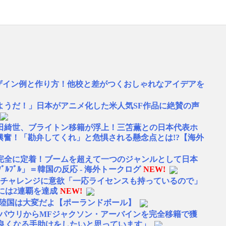
デザイン例と作り方！他校と差がつくおしゃれなアイデアを
ようだ！」日本がアニメ化した米人気SF作品に絶賛の声
田綺世、ブライトン移籍が浮上！三笘薫との日本代表ホ
興奮！「勘弁してくれ」と危惧される懸念点とは!?【海外
完全に定着！ブームを超えて一つのジャンルとして日本
ﾙﾌﾞﾙ」＝韓国の反応 - 海外トークログ
NEW!
再チャレンジに意欲「一応ライセンスも持っているので」
は2連覇を達成
NEW!
内陸国は大変だよ【ポーランドボール】
トパウリからMFジャクソン・アーバインを完全移籍で獲
良くなる手助けをしたいと思っています」