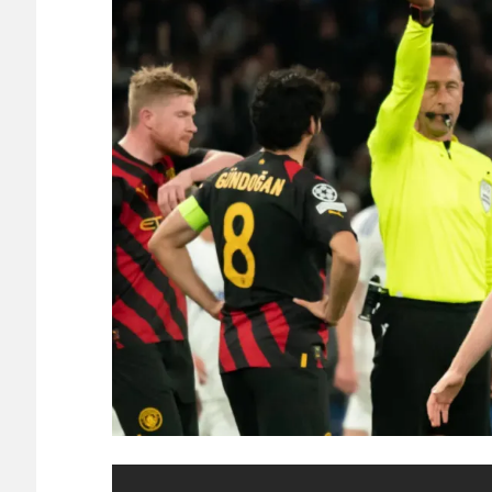
海外「ディズニーがゴミのようだ！」日本がアニメ化し
が殺到中 - どんぐりこ
NEW!
海外「でもこちらは州の所得税を払わなくていいので
地に移った人たちの答え合わせ
NEW!
ついに来ちゃったの？アメリカでヒューマノイドロボ
始 - カラパイア
NEW!
【2019年】 重機の作業員が「なんだこれ」と通報し
た名前
NEW!
本田圭佑のW杯と移民問題に関する投稿に批判殺到 「
か？」「ネタにするな」 釈明も火に油
NEW!
【海外の反応】日本人は本当にこの膨大な数の漢字を
日本人がアメリカで歴史的快挙！中国人「恐ろしすぎ
能なのか？」「サッカーで例えるなら…」【海外の反応
日本人がアメリカで歴史的快挙！中国人「恐ろしすぎ
能なのか？」「サッカーで例えるなら…」【海外の反応
【E-1選手権】日本、韓国に1-0で勝利し、全勝で連
守り切る！
The Show Must Go On: Coping with Success and Failure
【日本代表】ボーフム浅野が日本に重要な勝利をもた
海外サッカー、引退するような年齢のおっさんが無双