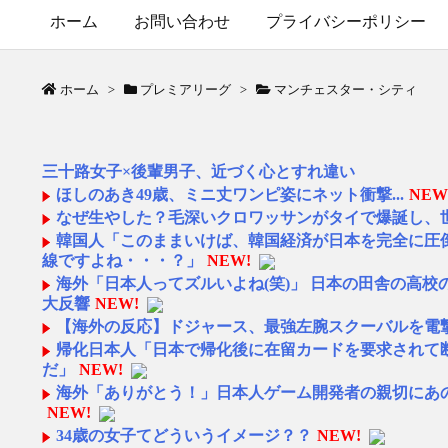
ホーム
お問い合わせ
プライバシーポリシー
ホーム
>
プレミアリーグ
>
マンチェスター・シティ
三十路女子×後輩男子、近づく心とすれ違い
ほしのあき49歳、ミニ丈ワンピ姿にネット衝撃...
NEW
なぜ生やした？毛深いクロワッサンがタイで爆誕し、
韓国人「このままいけば、韓国経済が日本を完全に圧
線ですよね・・・？」
NEW!
海外「日本人ってズルいよね(笑)」 日本の田舎の高
大反響
NEW!
【海外の反応】ドジャース、最強左腕スクーバルを電撃
帰化日本人「日本で帰化後に在留カードを要求されて
だ」
NEW!
海外「ありがとう！」日本人ゲーム開発者の親切にあ
NEW!
34歳の女子てどういうイメージ？？
NEW!