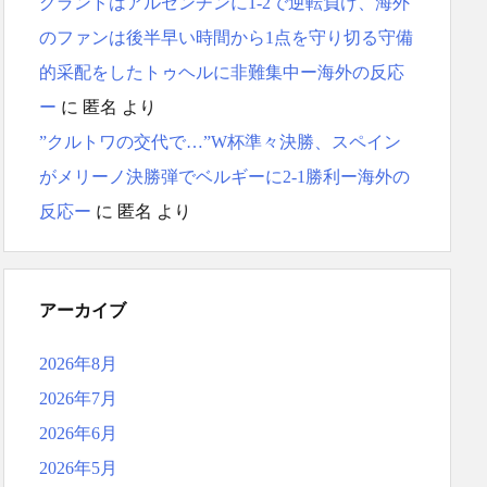
グランドはアルゼンチンに1-2で逆転負け、海外
のファンは後半早い時間から1点を守り切る守備
的采配をしたトゥヘルに非難集中ー海外の反応
ー
に
匿名
より
”クルトワの交代で…”W杯準々決勝、スペイン
がメリーノ決勝弾でベルギーに2-1勝利ー海外の
反応ー
に
匿名
より
アーカイブ
2026年8月
2026年7月
2026年6月
2026年5月