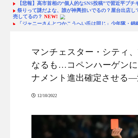
【悲報】高市首相の“個人的なSNS投稿”で習近平ブチ
祭りって謎だよな、誰が神輿担いでるの？屋台出店し
売してるの？
NEW!
「ジャニーさんとつかこうへい氏は同じ」少年隊・錦
共通点と我流の演出論
NEW!
【悲報】現在の韓国代表の若手の5大リーグ所属選手
【朗報】冨安健洋さん…もしパレスで大きな故障が無
マンチェスター・シティ、
ィカルが悪かったことがハッキリする件ｗｗｗｗ
NEW!
本田圭佑のW杯と移民問題に関する投稿に批判殺到 「
なるも…コペンハーゲンに
か？」「ネタにするな」 釈明も火に油
NEW!
ワイ手取り15万正社員→副業でウーバーやってるんや
ナメント進出確定させる―
【MLB】村上宗隆がミゲル・バルガスの髪の毛で遊ぶ
画は依存度が高いな」「たった一人でこんなにチームが
NEW!
12/10/2022
【ファ！？】面接官「日本に刀鍛冶は何人いるか推定し
す」 面接官「どういう風に考えましたか？」 俺「知
う』なったんだがマジで納得いかない！！！！！
NEW!
韓国人「韓国サッカー協会W杯予選で外国人審判に性
海外「ディズニーがゴミのようだ！」日本がアニメ化し
が殺到中 - どんぐりこ
NEW!