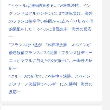
反応ｗｗｗｗｗｗｗｗｗｗｗｗｗ
”トゥヘルは消極的過ぎる…”W杯準決勝、イン
グランドはアルゼンチンに1-2で逆転負け、海外
のファンは後半早い時間から1点を守り切る守備
的采配をしたトゥヘルに非難集中ー海外の反応
ー
”フランスは中盤が…”W杯準決勝、スペインが
優勝候補フランスに2-0完勝！フランスはディー
ニュがヤマルに与えたPKが痛手に…ー海外の反
応ー
”クルトワの交代で…”W杯準々決勝、スペイン
がメリーノ決勝弾でベルギーに2-1勝利ー海外の
反応ー