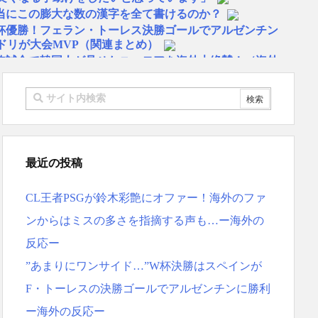
当にこの膨大な数の漢字を全て書けるのか？
W杯優勝！フェラン・トーレス決勝ゴールでアルゼンチン
ドリが大会MVP（関連まとめ）
旋試合で韓国人が見せたユーモアを海外大絶賛！（海外
物は何？」 中国人「あの乳酸菌飲料！」「1884年か
…」 日本の帰宅部の女子高生たちの本気に世界が驚愕
リゴ残留希望もアロンソ監督はベンチ漬けへ「インド料理
スペイン紙
最近の投稿
 リュディガー走法で60m超爆走、ピッチ横断話題「ちゃ
CL王者PSGが鈴木彩艶にオファー！海外のファ
本を不買する韓国の矛盾に海外が大爆笑
ーヘンがすごい-韓国製「こんなの見たことない!」「私の
ンからはミスの多さを指摘する声も…ー海外の
応
反応ー
地震被害を受けても、次の日の朝には日常に戻っている
”あまりにワンサイド…”W杯決勝はスペインが
ス大谷、満塁で勝負を避けられる 敬遠か四球か？！
F・トーレスの決勝ゴールでアルゼンチンに勝利
MF竹内涼に決定！副キャプテンはテセ・六反・河井の3
ー海外の反応ー