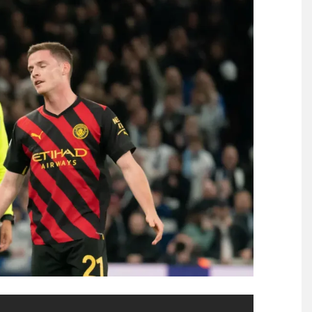
日本の国宝を見た韓国人の
た米人気SF作品に絶賛の声
、と言われた」税金の安い土
ットが家事代行サービスを開
Powered by livedoor 相互RSS
た密閉容器、6年半後に戻ってき
問題発言だとわからないの
全て書けるのか？
る」「人間にこんなことが可
】
る」「人間にこんなことが可
】
覇達成！ジャーメインのゴールを
 in Showbiz
らす！ドイツ紙
する