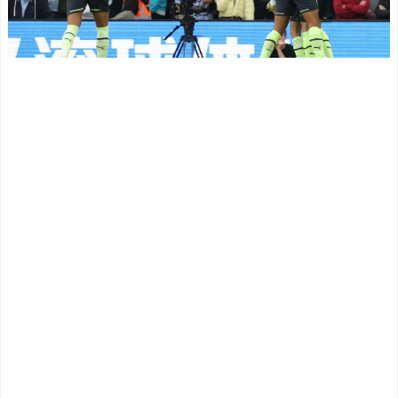
日中韓の麺料理を比較した
主将ロドリが大会MVP（関
結果がこちら・・・」
連まとめ）
NEW!
海外「面白い！」英雄の
【野球＝有害】サッカー
凱旋試合で韓国人が見せた
スタジアムに大反対した秋
ユーモアを海外大絶賛！
田県の税金の使い方がこち
（海外の反応）
ら
NEW!
中国人「日本を代表する
◆英2部◆ストーク・シテ
飲み物は何？」 中国人
ィMF瀬古樹、2年ぶりのJリ
「あの乳酸菌飲料！」「188
ーグ復帰か…クラブ間で合
4年から続くあれ！」
意と現地報道
NEW!
海外「日本人は何者なん
【芸能／サッカー】板倉
だ…」 日本の帰宅部の女子
滉＆川口春奈の結婚 日本
高生たちの本気に世界が驚
代表選手が相次ぎ祝福…
愕
伊東純也、冨安健洋、菅原
◆悲報◆マドリーFWロド
由勢らが反応
NEW!
リゴ残留希望もアロンソ監
大学生ワイ、株で大儲け
督はベンチ漬けへ「インド
ｗｗｗｗｗｗｗｗｗｗｗｗ
料理ばかり食ってるから
ｗｗｗｗｗｗｗｗｗｗｗ
だ」by スペイン紙
NEW!
「また浅野の時の走り
【驚愕】女さん「43億円
方」 リュディガー走法で6
注文して………キャンセル