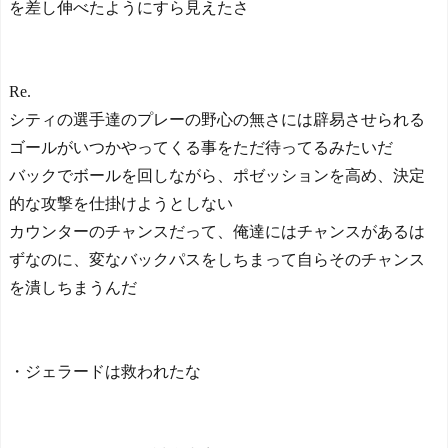
を差し伸べたようにすら見えたさ
【日本代表】ボーフム浅
野が日本に重要な勝利をも
たらす！ドイツ紙
海外サッカー、引退する
Re.
ような年齢のおっさんが無
双する
シティの選手達のプレーの野心の無さには辟易させられる
ゴールがいつかやってくる事をただ待ってるみたいだ
Powered by livedoor 相互RS
S
バックでボールを回しながら、ポゼッションを高め、決定
的な攻撃を仕掛けようとしない
カウンターのチャンスだって、俺達にはチャンスがあるは
ずなのに、変なバックパスをしちまって自らそのチャンス
を潰しちまうんだ
・ジェラードは救われたな