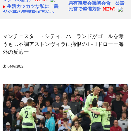
県有識者会議初会合 公設
生活カツカツな私に「義
民営で整備方針
NEW!
父の墓の管理費10万払っ
海外「凄すぎる！」折り
て！」と迫るトメ。給料減
紙と並ぶあの日本の偉大な
で余裕ゼロなのにトメの味
発明に海外がびっくり仰天
方をする旦那にブチギレ寸
NEW!
前←自分で管理できないな
マンチェスター・シティ、ハーランドがゴールを奪
海外「凄すぎる！」折り
ら墓じまいしてくれ
NEW!
うも…不調アストンヴィラに痛恨の1－1ドローー海
紙と並ぶあの日本の偉大な
外の反応ー
発明に海外がびっくり仰天
【動画】高校生さん、文
NEW!
化祭でコーヒーカップを作
セレッソ大阪がアル・ア
って大盛りあがり←なんか
04/09/2022
ハリからシリア代表FWパブ
どっかで見たことあると話
ロ・サバックを獲得へ 202
題に
NEW!
5年のKリーグ得点王
NEW!
元いいとも青年隊、中居
正広の”素顔”を暴露
NEW!
【ヤニねこ】座り方がス
ラブ人すぎる【海外の反
韓国人「現在、日本人が
応】
韓国人をうらやましいと感
スペイン代表、16年ぶり
じる理由がこちら・・・」
W杯優勝！フェラン・トー
NEW!
レス決勝ゴールでアルゼン
韓国人「海外YouTuberが
チンを延長戦の末に撃破！