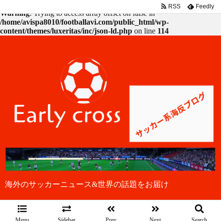
RSS
Feedly
Warning
: Trying to access array offset on false in
/home/avispa8010/footballavi.com/public_html/wp-
content/themes/luxeritas/inc/json-ld.php
on line
114
海外のサッカーニュース&世界の話題をお届け
Menu
Sidebar
Prev
Next
Search