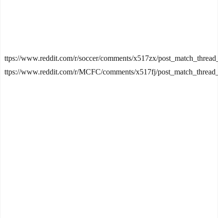
ttps://www.reddit.com/r/soccer/comments/x517zx/post_match_thread_
ttps://www.reddit.com/r/MCFC/comments/x517fj/post_match_thread_