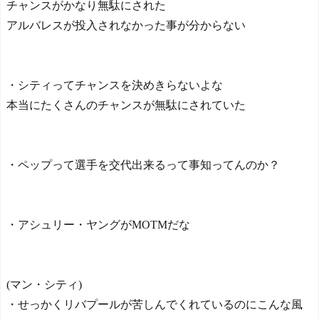
チャンスがかなり無駄にされた
日本の国宝を見た韓国人
た！ - JDM速報
NEW!
の反応ｗｗｗｗｗｗｗｗｗ
アルバレスが投入されなかった事が分からない
【海外の反応】2代目トヨ
ｗｗｗｗ
タMR2はデンジャラスだけ
ど楽しいスポーツカーだっ
た！ - JDM速報
NEW!
・シティってチャンスを決めきらないよな
【戦慄】結婚式直前の夫
婦が直面した「リアル死の
本当にたくさんのチャンスが無駄にされていた
Powered by livedoor 相互RS
恐怖」がヤバすぎ
S
る・・・・
NEW!
【ヨルダン】イスラエル
の新しい靴 - ポーランドボ
・ペップって選手を交代出来るって事知ってんのか？
ール 翻訳
NEW!
海外の反応 山本由伸、
無失点力投！ドジャースつ
いに連敗ストップ！大谷翔
・アシュリー・ヤングがMOTMだな
平、決勝打
NEW!
【悲報】三浦知良59歳、
現役の葛藤を明かす「僕を
笑う人もいる」
(マン・シティ)
◆残当◆性接待で韓国サ
・せっかくリバプールが苦しんでくれているのにこんな風
ッカーのイメージが墜落