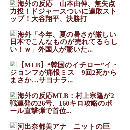
海外の反応 山本由伸、無失点
力投！ドジャースついに連敗スト
ップ！大谷翔平、決勝打
海外「今年、夏の暑さが厳しい
日本でこんなものが売れてるらし
い！ｗ」外国人が驚いた...
【MLB】“韓国のイチロー”イ・
ジョンフが痛恨ミス 9回2死から
まさか…サヨナラ...
海外の反応MLB：村上宗隆が2
戦連発の26号、160キロ攻略のポ
ール直撃弾で首位...
河出奈都美アナ ニットの巨