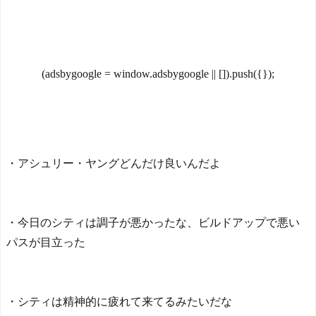
0m超爆走、ピッチ横断話題
っと！」←こいつの目的っ
「ちゃんと速い」
て一体なんな
海外「オチが多すぎ！」
の？？？？？？？
NEW!
日本を不買する韓国の矛盾
外国人「狂気の沙汰だ」F
に海外が大爆笑
IFA会長、再選の支持見返り
(adsbygoogle = window.adsbygoogle || []).push({});
仰天！驚きの23層バウム
にモロッコへ2030年W杯決
クーヘンがすごい-韓国製
勝の開催を打診か！海外か
「こんなの見たことない!」
ら批判殺到！【海外の反
「私の人生の目的が完成」
応】
NEW!
海外の反応
外国人「なぜ未だに日本
【韓国の反応】「M6.1の
に移住したがる若者が多い
・アシュリー・ヤングどんだけ良いんだよ
地震被害を受けても、次の
んだ？私に見えない何かが
日の朝には日常に戻ってい
見えているのか？」
NEW!
る国」
【海外の反応】 エンゼル
「ドジャースファン遂に
・今日のシティは調子が悪かったな、ビルドアップで悪い
ス大谷、満塁で勝負を避け
安眠へ!」山本由伸の好投と
られる 敬遠か四球か？！
ドライヤーの好救援で、ド
パスが目立った
ジャースの逆襲が始まるの
今シーズンのキャプテン
は間違いない
NEW!
はMF竹内涼に決定！副キャ
【海外の反応】2代目トヨ
プテンはテセ・六反・河井
タMR2はデンジャラスだけ
・シティは精神的に疲れて来てるみたいだな
の3名に
ど楽しいスポーツカーだっ