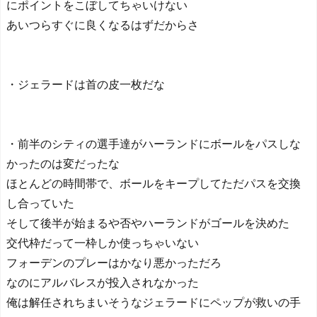
にポイントをこぼしてちゃいけない
【ヤニねこ】座り方がス
ラブ人すぎる【海外の反
あいつらすぐに良くなるはずだからさ
応】
日本人がアメリカで歴史
的快挙！中国人「恐ろしす
ぎる」「人間にこんなこと
・ジェラードは首の皮一枚だな
が可能なのか？」「サッカ
ーで例えるなら…」【海外
の反応】
日本人がアメリカで歴史
・前半のシティの選手達がハーランドにボールをパスしな
的快挙！中国人「恐ろしす
かったのは変だったな
ぎる」「人間にこんなこと
が可能なのか？」「サッカ
ほとんどの時間帯で、ボールをキープしてただパスを交換
ーで例えるなら…」【海外
し合っていた
の反応】
そして後半が始まるや否やハーランドがゴールを決めた
【E-1選手権】日本、韓国
に1-0で勝利し、全勝で連覇
交代枠だって一枠しか使っちゃいない
達成！ジャーメインのゴー
フォーデンのプレーはかなり悪かっただろ
ルを守り切る！
なのにアルバレスが投入されなかった
The Show Must Go On: Co
ping with Success and Failure
俺は解任されちまいそうなジェラードにペップが救いの手
in Showbiz