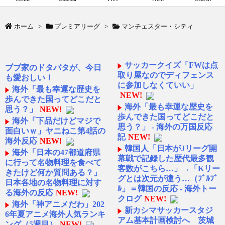
ホーム
>
プレミアリーグ
>
マンチェスター・シティ
サッカークイズ「FWは点
ブブ家のドタバタが、今日
取り屋なのでディフェンス
も愛おしい！
に参加しなくていい」
海外「最も幸運な歴史を
NEW!
歩んできた国ってどこだと
海外「最も幸運な歴史を
思う？」
NEW!
歩んできた国ってどこだと
海外「下品だけどマジで
思う？」 - 海外の万国反応
面白いｗ」ヤニねこ第4話の
記
NEW!
海外反応
NEW!
韓国人「日本がJリーグ開
海外「日本の47都道府県
幕戦で記録した歴代最多観
に行って名物料理を食べて
客数がこちら…」→「Kリー
きたけど何か質問ある？」
グとは次元が違う…（ﾌﾞﾙﾌﾞ
日本各地の名物料理に対す
ﾙ」＝韓国の反応 - 海外トー
る海外の反応
NEW!
クログ
NEW!
海外「神アニメだわ」202
新カシマサッカースタジ
6年夏アニメ海外人気ランキ
アム基本計画検討へ 茨城
ング（5週目）
NEW!