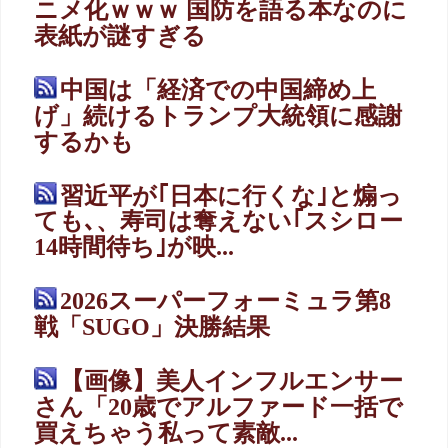
ニメ化ｗｗｗ 国防を語る本なのに
表紙が謎すぎる
中国は「経済での中国締め上
げ」続けるトランプ大統領に感謝
するかも
習近平が｢日本に行くな｣と煽っ
ても､、寿司は奪えない｢スシロー
14時間待ち｣が映...
2026スーパーフォーミュラ第8
戦「SUGO」決勝結果
【画像】美人インフルエンサー
さん「20歳でアルファード一括で
買えちゃう私って素敵...