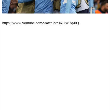
海外「面白い！」英雄の
NEW!
凱旋試合で韓国人が見せた
韓国有名市場に「でたら
ユーモアを海外大絶賛！
め太極旗」商品…徐教授
（海外の反応）
「覚醒するべき」
NEW!
中国人「日本を代表する
韓国人「SKハイニックス
https://www.youtube.com/watch?v=J6J2x87q4lQ
飲み物は何？」 中国人
が10%台の暴落！外国人投
「あの乳酸菌飲料！」「188
資家と機関が売り越しを仕
4年から続くあれ！」
掛けコスピが4%を超える大
海外「日本人は何者なん
幅な下落‥」
NEW!
だ…」 日本の帰宅部の女子
【ポーランド】ポーラン
高生たちの本気に世界が驚
ドの歴史の概要 - ポーラン
愕
ドボール 翻訳
NEW!
◆悲報◆マドリーFWロド
【ポーランド】ポーラン
リゴ残留希望もアロンソ監
ドの歴史の概要 - ポーラン
督はベンチ漬けへ「インド
ドボール 翻訳
NEW!
料理ばかり食ってるから
【サッカー】J2開幕戦、
だ」by スペイン紙
最多観客数更新の可能性
「また浅野の時の走り
「やばい！」 チケット6万
方」 リュディガー走法で6
超えが発券「見間違いじゃ
0m超爆走、ピッチ横断話題
ない？」
NEW!
「ちゃんと速い」
韓国人「ロト1等17.7億ウ
海外「オチが多すぎ！」
ォンが16人…自動選択15か