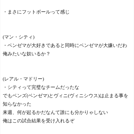
題に関する投稿に批判殺到
「問題発言だとわからない
・まさにフットボールって感じ
のか？」「ネタにするな」
釈明も火に油
海外「昨日の日本プロ野
球 阪神・巨人戦の展開が劇
(マン・シティ)
的過ぎた！」
・ベンゼマが大好きであると同時にベンゼマが大嫌いだわ
日本人がアメリカで歴史
的快挙！中国人「恐ろしす
俺みたいな奴いるか？
ぎる」「人間にこんなこと
が可能なのか？」「サッカ
ーで例えるなら…」【海外
の反応】
(レアル・マドリー)
日本人がアメリカで歴史
・シティって完璧なチームだったな
的快挙！中国人「恐ろしす
ぎる」「人間にこんなこと
でもベンズ(ベンゼマ)とヴィニ(ヴィニシウス)は止まる事を
が可能なのか？」「サッカ
知らなかった
ーで例えるなら…」【海外
の反応】
来週、何が起るかだなんて誰にも分かりゃしない
【E-1選手権】日本、韓国
俺はこの試合結果を受け入れるぞ
に1-0で勝利し、全勝で連覇
達成！ジャーメインのゴー