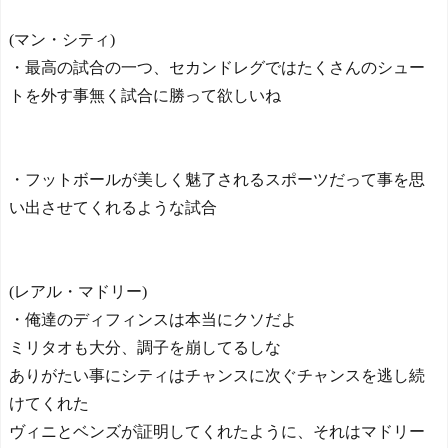
ルを守り切る！
The Show Must Go On: Co
(マン・シティ)
ping with Success and Failure
・最高の試合の一つ、セカンドレグではたくさんのシュー
in Showbiz
トを外す事無く試合に勝って欲しいね
【日本代表】ボーフム浅
野が日本に重要な勝利をも
たらす！ドイツ紙
海外サッカー、引退する
ような年齢のおっさんが無
・フットボールが美しく魅了されるスポーツだって事を思
双する
い出させてくれるような試合
Powered by livedoor 相互RS
S
(レアル・マドリー)
・俺達のディフィンスは本当にクソだよ
ミリタオも大分、調子を崩してるしな
ありがたい事にシティはチャンスに次ぐチャンスを逃し続
けてくれた
ヴィニとベンズが証明してくれたように、それはマドリー