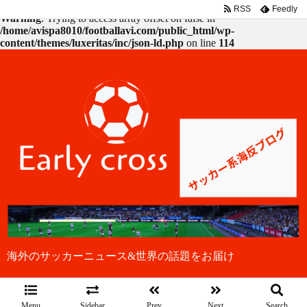
RSS
Feedly
Warning
: Trying to access array offset on false in
/home/avispa8010/footballavi.com/public_html/wp-
content/themes/luxeritas/inc/json-ld.php
on line
114
海外のサッカーニュース&世界の話題をお届け
Menu
Sidebar
Prev
Next
Search