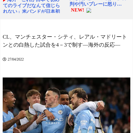
判や汚いプレーに怒り…
てのライブだなんて信じら
NEW!
れない」米バンドが日本初
「アメリカも導入すべ
ライブで大興奮（海外の反
き！」日本のUS-2飛行艇が
応）
NEW!
消防車とのレースで見せた
英国人「日本代表で一番
驚異の能力が話題に 海外
好き」上田綺世、プレミア
CL、マンチェスター・シティ、レアル・マドリート
の反応
移籍が浮上！現地サポが大
ンとの白熱した試合を4－3で制す―海外の反応―
「アメリカも導入すべ
興奮！獲得を望む声が殺
き！」日本のUS-2飛行艇が
到！【海外の反応】
NEW!
消防車とのレースで見せた
27/04/2022
驚異の能力が話題に 海外
帰化日本人「日本で帰化
の反応
後に在留カードを要求され
海外「昨日の日本プロ野
て断ったときの反応は大抵
球 阪神・巨人戦の展開が劇
これだ」
NEW!
的過ぎた！」
ジャップ「クリスマスお
スペイン代表、16年ぶり
祝いした1週間後にみんなで
W杯優勝！フェラン・トー
神社行きます」←これ
レス決勝ゴールでアルゼン
NEW!
チンを延長戦の末に撃破！
ジャップ「クリスマスお
主将ロドリが大会MVP（関
祝いした1週間後にみんなで
連まとめ）
神社行きます」←これ