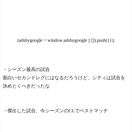
日本を不買する韓国の矛盾
所、手動1か所」→「毎回同
に海外が大爆笑
じ人数なのがおかしい」
仰天！驚きの23層バウム
NEW!
クーヘンがすごい-韓国製
外国人「2002年W杯は?」
「こんなの見たことない!」
韓国サッカーに衝撃的不祥
「私の人生の目的が完成」
事！W杯予選でレフリーへ
海外の反応
の性的接待発覚！海外騒
(adsbygoogle = window.adsbygoogle || []).push({});
【韓国の反応】「M6.1の
然！【海外の反応】
NEW!
地震被害を受けても、次の
日の朝には日常に戻ってい
【悲報】サッカー王国ブ
る国」
ラジル…国民の大半がサッ
・シーズン最高の試合
【海外の反応】 エンゼル
カーの興味なしの模様・・
ス大谷、満塁で勝負を避け
NEW!
面白いセカンドレグにはなるだろうけど、シティは試合を
られる 敬遠か四球か？！
【画像】令和最新版のあ
決めとくべきだったな
のちゃん、可愛過ぎてワイ
今シーズンのキャプテン
らにブッ刺さりまくりw w w
はMF竹内涼に決定！副キャ
w w w
NEW!
プテンはテセ・六反・河井
【速報】NHK職員が番組
・傑出した試合、今シーズンのCLでベストマッチ
の3名に
出演タレントから性被
日本の国宝を見た韓国人
害！？←コレマジならヤバ
の反応ｗｗｗｗｗｗｗｗｗ
くねーか？
NEW!
ｗｗｗｗ
韓国人「SKハイニックス