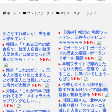
ホーム
>
プレミアリーグ
>
マンチェスター・シティ
【億砲】横浜M“和製フォ
小さなすれ違いが、夫を追
ーデン、三井寺がデビュー
い詰めていく
ｗｗｗｗｗｗ
NEW!
韓国人「とある日本の飲
【ポーランド】ポーラン
食店で、韓国人店員が韓国
ドの歴史の概要 - ポーラン
人団体客と口論になった理
ドボール 翻訳
NEW!
由がこちら・・・」
NEW!
早朝フライトで節約した
つもりの男性…空港で「あ
海外「これはガチ！」日
ること」に気づいてしまう -
本人が当たり前に出来るこ
らばQ
NEW!
とが米国人には難しいこと
今季もタイトル獲得を目
に海外が大騒ぎ
NEW!
指すFC町田ゼルビア黒田剛
外国人「これが日本で嫌
監督が抱負を語る
NEW!
われてるアニメキャラのカ
川淵三郎さん、北中米W
ップリングらしい…」
杯振り返り『サッカーに幻
NEW!
滅した人多いのでは…』審
海外「これが日本で初め