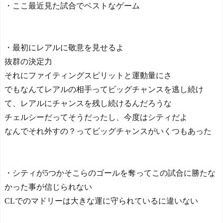
・ここ最近見た試合でベストなゲーム
が10%台の暴落！外国人投
資家と機関が売り越しを仕
掛けコスピが4%を超える大
幅な下落‥」
NEW!
・最初にレアルに敬意を見せるよ
Powered by livedoor 相互RS
【動画】両方馬鹿（笑）
S
ミニストップでトラックと
抜群の決定力
衝突したドラレコが（ノ∇
それにファイティングスピリットと運動量にさ
`）
NEW!
でもなんてレアルの相手ってビッグチャンスを逃し続け
外国人「これが日本で嫌
われてるアニメキャラのカ
て、レアルにチャンスを残し続けるんだろうな
ップリングらしい…」 - 海
チェルシーだってそうだったし、今度はシティだよ
外の万国反応記
NEW!
なんでそれ外すの？ってビッグチャンスがいくつもあった
【激震】韓国人「韓国サ
ッカー協会、W杯・五輪で
複数回の性接待を行い審判
を買収していたことが発
・シティが5つかそこらのゴールを奪ってこの試合に勝たな
覚…（ﾌﾞﾙﾌﾞﾙ」＝韓国の反
応
NEW!
かった事が信じられない
ほしのあき49歳、ミニ丈
CLでのマドリーは大きな運に守られているに違いない
ワンピ姿にネット衝撃...
本田圭佑のW杯と移民問