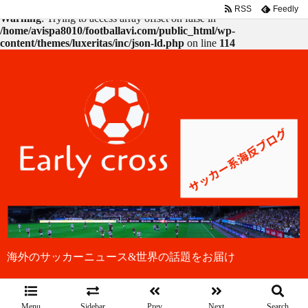
RSS
Feedly
Warning
: Trying to access array offset on false in
/home/avispa8010/footballavi.com/public_html/wp-
content/themes/luxeritas/inc/json-ld.php
on line
114
海外のサッカーニュース&世界の話題をお届け
Menu
Sidebar
Prev
Next
Search