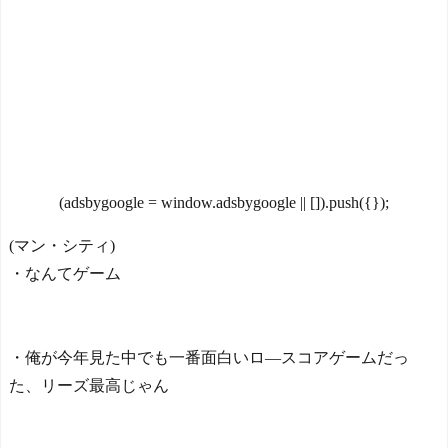
だ」by スペイン紙
撃ゴール！久保建英超え歴
「また浅野の時の走り
代2位の記録！3得点に絡む
方」 リュディガー走法で6
活躍で海外絶賛！【海外の
0m超爆走、ピッチ横断話題
反応】
NEW!
「ちゃんと速い」
高市総理、被爆体験者と
海外「オチが多すぎ！」
面会するも「握手だけ」←
日本を不買する韓国の矛盾
何のために会うんだよ…
に海外が大爆笑
NEW!
仰天！驚きの23層バウム
【画像】恋する女さん、
クーヘンがすごい-韓国製
ネット民が驚愕する大変身
(adsbygoogle = window.adsbygoogle || []).push({});
「こんなの見たことない!」
を遂げてしまう←コレは凄
「私の人生の目的が完成」
過ぎるw w w w w w w w
(マン・シティ)
海外の反応
NEW!
【韓国の反応】「M6.1の
・なんてゲーム
海外「イチローさんマリ
地震被害を受けても、次の
ナーズOBホームランダービ
日の朝には日常に戻ってい
ーに登場しましたよ」
る国」
NEW!
【海外の反応】 エンゼル
・俺が今年見た中でも一番面白いロ―スコアゲームだっ
北川景子39歳、右バスト
ス大谷、満塁で勝負を避け
た、リーズ最高じゃん
トップに衝撃密着写真にネ
られる 敬遠か四球か？！
ット騒然！
NEW!
海外「仲が良い！」鎌田
今シーズンのキャプテン