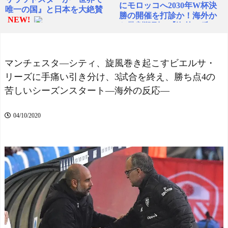
にモロッコへ2030年W杯決
唯一の国』と日本を大絶賛
勝の開催を打診か！海外か
NEW!
ら批判殺到！【海外の反
韓国人「我が国に価値の
応】 - NO FOOTY NO LIFE
ある歴史遺産や伝統が残っ
NEW!
てない本当の理由がこち
【J2第1節 札幌×徳島】札
ら・・・」
NEW!
マンチェスタ―シティ、旋風巻き起こすビエルサ・
幌がホームでの開幕戦を制
海外「日本の47都道府県
リーズに手痛い引き分け、3試合を終え、勝ち点4の
し5年ぶり白星発進！新加入
に行って名物料理を食べて
のペイショットが1G1Aの活
苦しいシーズンスタート―海外の反応―
きたけど何か質問ある？」
躍
NEW!
日本各地の名物料理に対す
村上宗隆 25号特大ホーム
る海外の反応
NEW!
04/10/2020
ラン！日本人選手新人最多H
◆悲報◆長友佑都、現役
R記録で単独トップに 海外
やめへんでで宣言！
NEW!
の反応
海外「なぜだろう！」日
ユヴェントス、PSGからF
本が米国経済にトドメを刺
Wコロ・ムアニ獲得を発
さない本当の理由に海外が
表！ 背番号は「9」に決定
大騒ぎ
NEW!
【ヤニねこ】座り方がス
ユヴェントス、PSGからF
ラブ人すぎる【海外の反
Wコロ・ムアニ獲得を発
応】
表！ 背番号は「9」に決定
スペイン代表、16年ぶり