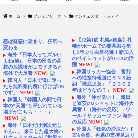
ホーム
>
プレミアリーグ
>
マンチェスター・シティ
【J2第1節 札幌×徳島】札
恋は疑惑に染まり、狂気へ
幌がホームでの開幕戦を制
変わる
し5年ぶり白星発進！新加入
海外「日本人ってズルい
のペイショットが1G1Aの活
よね(笑)」 日本の田舎の高
躍
NEW!
校の放課後がエモすぎると
韓国サッカー協会 審判
海外で大反響
NEW!
への性接待報道にＳＮＳ紛
韓国人「日本で道に迷っ
糾「徹底追及」「２００２
たら無料案内所に行けばOK
年はどうなの？」
NEW!
です」
NEW!
海外「仲が良い！」鎌田
韓国人「韓国人の間で日
と冨安の2ショットに海外大
本の”天国”と呼ばれている
興奮！（海外の反応） - ワ
場所がこちら・・・」
ールドサッカーファン 海外
NEW!
の反応
NEW!
海外「日本だけ別次元じ
外国人「狂気の沙汰だ」F
ゃん…」 来日した超大物ハ
IFA会長、再選の支持見返り
リウッドスターが『世界で