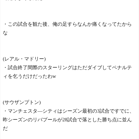
【ヤニねこ】座り方がス
ラブ人すぎる【海外の反
応】
日本人がアメリカで歴史
・この試合を観た後、俺の足すらなんか痛くなってたから
的快挙！中国人「恐ろしす
な
ぎる」「人間にこんなこと
が可能なのか？」「サッカ
ーで例えるなら…」【海外
の反応】
(レアル・マドリー)
日本人がアメリカで歴史
的快挙！中国人「恐ろしす
・試合終了間際のスターリングはただダイブしてペナルテ
ぎる」「人間にこんなこと
ィを乞うだけだったわw
が可能なのか？」「サッカ
ーで例えるなら…」【海外
の反応】
【E-1選手権】日本、韓国
(サウザンプトン)
に1-0で勝利し、全勝で連覇
・マンチェスタ―シティはシーズン最初の3試合ですでに、
達成！ジャーメインのゴー
ルを守り切る！
昨シーズンのリバプールが28試合で落とした勝ち点に並ん
The Show Must Go On: Co
だ
ping with Success and Failure
in Showbiz