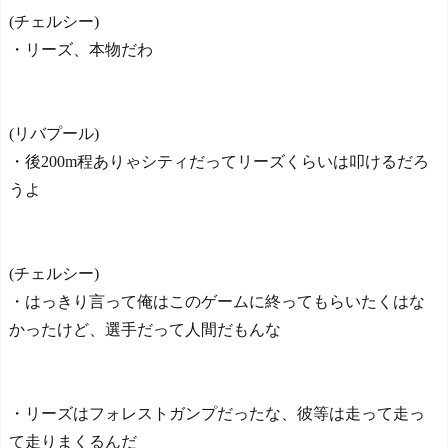
と冨安の2ショットに海外大
はMF竹内涼に決定！副キャ
(チェルシー)
興奮！（海外の反応） - ワ
プテンはテセ・六反・河井
ールドサッカーファン 海外
・リーズ、本物だわ
の3名に
の反応
NEW!
日本の国宝を見た韓国人
海外「仲が良い！」鎌田
の反応ｗｗｗｗｗｗｗｗｗ
と冨安の2ショットに海外大
ｗｗｗｗ
興奮！（海外の反応） - ワ
(リバプール)
ールドサッカーファン 海外
・後200m程ありゃシティだってリーズくらいは叩けるだろ
の反応
NEW!
【社会】福岡の人口がど
うよ
んどん増え続けている理由
Powered by livedoor 相互RS
NEW!
S
柄の部分が息子スティッ
ク。1600年前の爪そうじ具
(チェルシー)
をイギリスの道路工事現場
・はっきり言って俺はこのゲームに終ってもらいたくはな
で発見 - カラパイア
NEW!
かったけど、選手だって人間だもんな
初の日本代表で感情爆発
「使わないんだったら呼ぶ
な！」 涙ながらに訴え「俺
・リーズはフォレストガンプだったな、彼等は走って走っ
を何で選んだんだ？」スト
ライカーの意地
NEW!
て走りまくるんだ