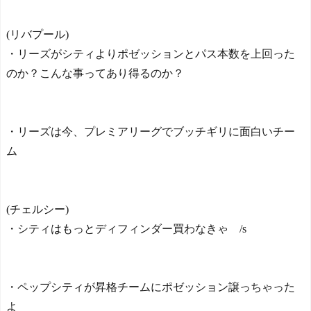
【日本代表】ボーフム浅
野が日本に重要な勝利をも
(リバプール)
たらす！ドイツ紙
・リーズがシティよりポゼッションとパス本数を上回った
海外サッカー、引退する
ような年齢のおっさんが無
のか？こんな事ってあり得るのか？
双する
Powered by livedoor 相互RS
S
・リーズは今、プレミアリーグでブッチギリに面白いチー
ム
(チェルシー)
・シティはもっとディフィンダー買わなきゃ /s
・ペップシティが昇格チームにポゼッション譲っちゃった
よ