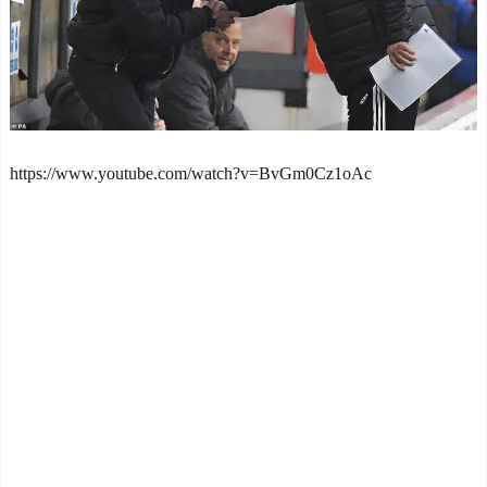
NEW!
W杯優勝！フェラン・トー
ハンターハンターにわか
レス決勝ゴールでアルゼン
「何でも切れる刀は具現化
チンを延長戦の末に撃破！
できない(ﾆﾁｯ」←これ
主将ロドリが大会MVP（関
NEW!
連まとめ）
【朗報】 韓国人「Jリーグ
海外「面白い！」英雄の
のこの監督、経歴がおかし
凱旋試合で韓国人が見せた
い」
NEW!
https://www.youtube.com/watch?v=BvGm0Cz1oAc
ユーモアを海外大絶賛！
高市総理、被爆体験者と
（海外の反応）
面会するも「握手だけ」←
中国人「日本を代表する
何のために会うんだよ…
飲み物は何？」 中国人
NEW!
「あの乳酸菌飲料！」「188
【速報】THE TIMEの女
4年から続くあれ！」
子アナ、前屈みで乳パッド
海外「日本人は何者なん
のようなものが見えてしま
だ…」 日本の帰宅部の女子
う
NEW!
高生たちの本気に世界が驚
「なんだって?!」PSGが鈴
愕
木彩艶の獲得へ増額オファ
◆悲報◆マドリーFWロド
ーを準備していることに海
リゴ残留希望もアロンソ監
外大騒ぎ
NEW!
督はベンチ漬けへ「インド
外国人「日本の未来は安
料理ばかり食ってるから
泰だ」16歳MF三井寺眞、衝