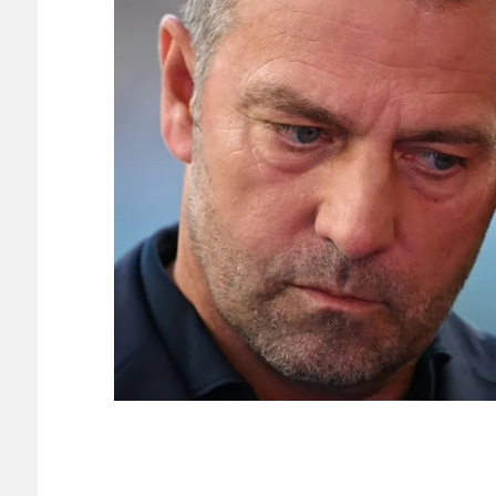
ちゃくちゃ羨ましい…（ﾌﾞﾙﾌﾞﾙ」＝韓国の反応
NEW!
片頭痛持ちの会社員だけど質問ある？【市販薬・予兆
【悲報】加藤あい43歳、バスタオル巻いて館内をうろ
韓国警察、大韓サッカー協会を家宅捜索 代表監督選考
海外「昨日の日本プロ野球 阪神・巨人戦の展開が劇的
日本人がアメリカで歴史的快挙！中国人「恐ろしすぎ
能なのか？」「サッカーで例えるなら…」【海外の反応
日本人がアメリカで歴史的快挙！中国人「恐ろしすぎ
能なのか？」「サッカーで例えるなら…」【海外の反応
【E-1選手権】日本、韓国に1-0で勝利し、全勝で連
守り切る！
The Show Must Go On: Coping with Success and Failure
【日本代表】ボーフム浅野が日本に重要な勝利をもた
海外サッカー、引退するような年齢のおっさんが無双
Powered by livedoor 相互RSS