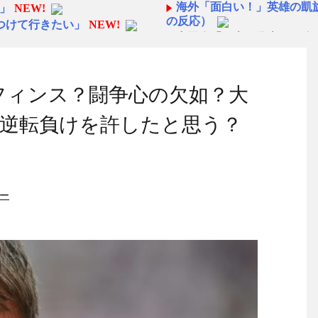
海外「面白い！」英雄の凱
」
NEW!
の反応）
つけて行きたい」
NEW!
中国人「日本を代表する飲み
ら続くあれ！」
対応してしまい大炎上ｗ
海外「日本人は何者なんだ
◆悲報◆マドリーFWロド
わるど
NEW!
フィンス？闘争心の欠如？大
ばかり食ってるからだ」by 
わるど
NEW!
「また浅野の時の走り方」
逆転負けを許したと思う？
www」 - ガラパゴスジャ
んと速い」
海外「オチが多すぎ！」日
EW!
仰天！驚きの23層バウムク
視聴者数は6700万人 総視聴
人生の目的が完成」海外の反
【韓国の反応】「M6.1の
ー
20歳SB獲得に接近か
NEW!
国」
【海外の反応】 エンゼル
すも後半再逆転！もウェルトンに
今シーズンのキャプテンは
名に
「減税」敵「減税すんな！社
日本の国宝を見た韓国人の
タイムリー
NEW!
こちら…」→「快適そうでめ