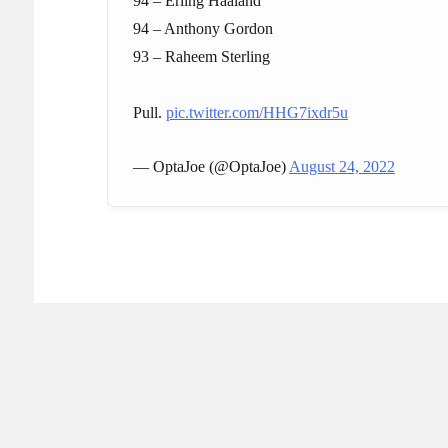
94 – Erling Haaland
94 – Anthony Gordon
93 – Raheem Sterling
Pull.
pic.twitter.com/HHG7ixdr5u
— OptaJoe (@OptaJoe)
August 24, 2022