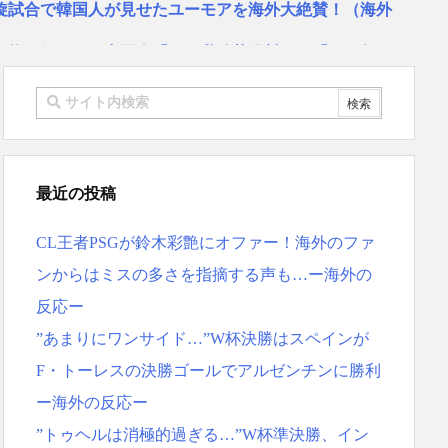
旋試合で韓国人が見せたユーモアを海外大絶賛！（海外
物は何？」 中国人「あの乳酸菌飲料！」「1884年か
…」 日本の帰宅部の女子高生たちの本気に世界が驚愕
リゴ残留希望もアロンソ監督はベンチ漬けへ「インド料理
スペイン紙
 リュディガー走法で60m超爆走、ピッチ横断話題「ちゃ
最近の投稿
本を不買する韓国の矛盾に海外が大爆笑
ーヘンがすごい-韓国製「こんなの見たことない!」「私の
CL王者PSGが鈴木彩艶にオファー！海外のファ
応
地震被害を受けても、次の日の朝には日常に戻っている
ンからはミスの多さを指摘する声も…ー海外の
反応ー
ス大谷、満塁で勝負を避けられる 敬遠か四球か？！
MF竹内涼に決定！副キャプテンはテセ・六反・河井の3
”あまりにワンサイド…”W杯決勝はスペインが
F・トーレスの決勝ゴールでアルゼンチンに勝利
反応ｗｗｗｗｗｗｗｗｗｗｗｗｗ
ー海外の反応ー
”トゥヘルは消極的過ぎる…”W杯準決勝、イン