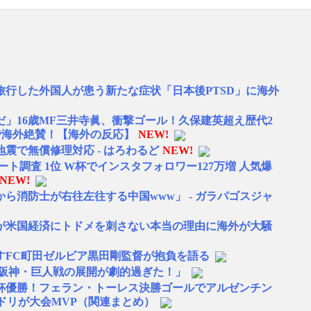
旅行した外国人が患う新たな症状「日本後PTSD」に海外
」16歳MF三井寺眞、衝撃ゴール！久保建英超え歴代2
で海外絶賛！【海外の反応】
NEW!
震で無償修理対応 - はろわるど
NEW!
ト調査 1位 W杯でインスタフォロワー127万増 人気爆
NEW!
ら消防士が右往左往する中国www」 - ガラパゴスジャ
が米国経済にトドメを刺さない本当の理由に海外が大騒
すFC町田ゼルビア黒田剛監督が抱負を語る
 阪神・巨人戦の展開が劇的過ぎた！」
W杯優勝！フェラン・トーレス決勝ゴールでアルゼンチン
ドリが大会MVP（関連まとめ）