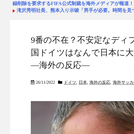
録削除を要求するFIFA公式制裁を海外メディアが報道！
滝沢秀明社長、熊本入り示唆「男手が必要。時間を見
洋服の青山、空調ウェアを発売ｗｗｗｗｗｗ
NEW!
秋田県職員さん、会見をバスローブ＆喫煙スタイルで
NEW!
海外の反応：任天堂が熊本地震で無償修理対応 - はろ
9番の不在？不安定なディ
海外の反応：任天堂が熊本地震で無償修理対応 - はろ
国ドイツはなんで日本に大
海外「消火栓もフェイクだから消防士が右往左往する中国
パン
NEW!
―海外の反応―
消火栓もフェイクだから消防士が右往左往する中国
N
【朗報】DAZNさん、サッカーW杯で加入者数5倍に 
数も4億超えｗｗｗｗｗ
NEW!
26/11/2022
ドイツ
,
日本
,
海外の反応
,
海外サッカ
ローマが急務のWB補強を本格化…フェイエノールトの
◆Ｊ１◆1節 G大阪×浦和 浦和サビオ????で逆転許
切り裂かれ再逆転でガンバが4-3で勝利！
NEW!
政府「増税」敵「増税すんな！増税メガネ！」→政府
会保障どうなる！」
NEW!
ベイスターズ 2ー1 カープ 平良7回1失点 度会決勝
韓国人「この夏、韓国人が東京へ行くしかない理由が