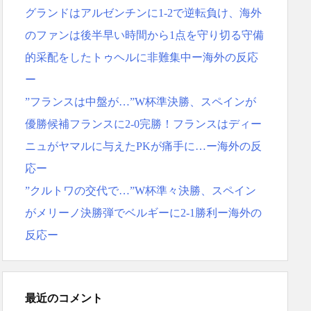
グランドはアルゼンチンに1-2で逆転負け、海外
のファンは後半早い時間から1点を守り切る守備
的采配をしたトゥヘルに非難集中ー海外の反応
ー
”フランスは中盤が…”W杯準決勝、スペインが
優勝候補フランスに2-0完勝！フランスはディー
ニュがヤマルに与えたPKが痛手に…ー海外の反
応ー
”クルトワの交代で…”W杯準々決勝、スペイン
がメリーノ決勝弾でベルギーに2-1勝利ー海外の
反応ー
最近のコメント