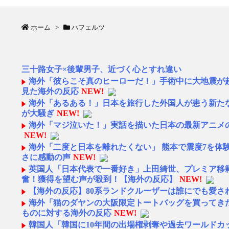
ホーム
>
ハフェルツ
三十路女子×後輩男子、近づく心とすれ違い
海外「彼らこそ真のヒーローだ！」手術中に大地震が
見た海外の反応
NEW!
海外「あるある！」日本を旅行した外国人が患う新たな
が大騒ぎ
NEW!
海外「マジ泣いた！」実話を描いた日本の最新アニメ
NEW!
海外「二度と日本を離れたくない」 熊本で震度7を体
さに感動の声
NEW!
英国人「日本代表で一番好き」上田綺世、プレミア移
奮！獲得を望む声が殺到！【海外の反応】
NEW!
【海外の反応】80系ランドクルーザーは誰にでも愛され
海外「猫のダヤンの大阪限定トートバッグを買ってき
ものに対する海外の反応
NEW!
韓国人「韓国に10年間の出場権剥奪や過去ワールドカ