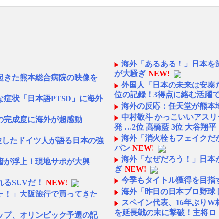
海外「あるある！」日本を
が大騒ぎ
NEW!
起きた熊本総合病院の映像を
外国人「日本の未来は安泰だ
位の記録！3得点に絡む活躍
症状「日本語PTSD」に海外
海外の反応：任天堂が熊本地
中村敬斗 かっこいいアスリー
の完成度に海外が超感動
発 …2位 高橋藍 3位 大谷翔平
海外「消火栓もフェイクだか
験したドイツ人が語る日本の強
パン
NEW!
海外「なぜだろう！」日本
籍が浮上！現地サポが大興
ぎ
NEW!
今季もタイトル獲得を目指
るSUVだ！
NEW!
海外「昨日の日本プロ野球
た！」大阪旅行で買ってきた
スペイン代表、16年ぶり
を延長戦の末に撃破！主将ロ
ップ、オリンピック予選の記