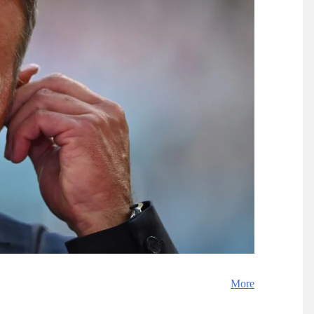
】
NEW!
Powered by livedoor 相互RSS
ついてしまう。
NEW!
巡り
過ぎた！」
る」「人間にこんなことが可
】
る」「人間にこんなことが可
】
覇達成！ジャーメインのゴールを
 in Showbiz
らす！ドイツ紙
する
More